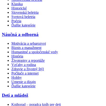
Klasika
Historické
Slovenská beletria
Svetová beletria
Poézia
Ďalšie kategórie
Náučná a odborná
Motivácia a sebarozvoj
Biznis a manažment
Humanitné a spoločenské vedy
História
Životopisy a reportáže
Vzťahy a rodina
Zdravie a životný štýl
Počítače a internet
Hobby
Umenie a dizajn
Ďalšie kategórie
Deti a mládež
Knihorad – poradca kníh pre deti