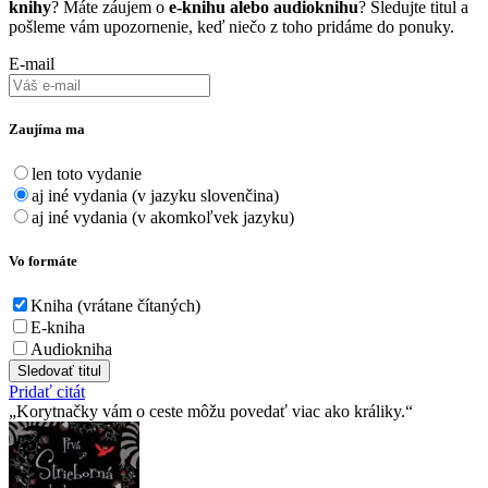
knihy
? Máte záujem o
e-knihu alebo audioknihu
? Sledujte titul a
pošleme vám upozornenie, keď niečo z toho pridáme do ponuky.
E-mail
Zaujíma ma
len toto vydanie
aj iné vydania (v jazyku slovenčina)
aj iné vydania (v akomkoľvek jazyku)
Vo formáte
Kniha (vrátane čítaných)
E-kniha
Audiokniha
Sledovať titul
Pridať citát
Korytnačky vám o ceste môžu povedať viac ako králiky.