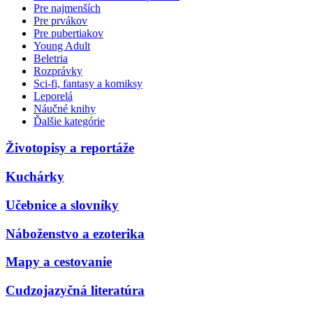
Pre najmenších
Pre prvákov
Pre pubertiakov
Young Adult
Beletria
Rozprávky
Sci-fi, fantasy a komiksy
Leporelá
Náučné knihy
Ďalšie kategórie
Životopisy a reportáže
Kuchárky
Učebnice a slovníky
Náboženstvo a ezoterika
Mapy a cestovanie
Cudzojazyčná literatúra