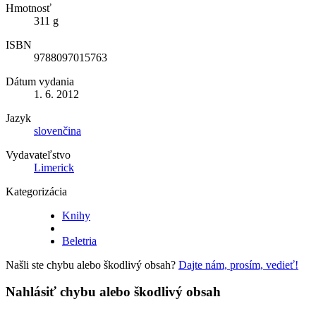
Hmotnosť
311 g
ISBN
9788097015763
Dátum vydania
1. 6. 2012
Jazyk
slovenčina
Vydavateľstvo
Limerick
Kategorizácia
Knihy
Beletria
Našli ste chybu alebo škodlivý obsah?
Dajte nám, prosím, vedieť!
Nahlásiť chybu alebo škodlivý obsah