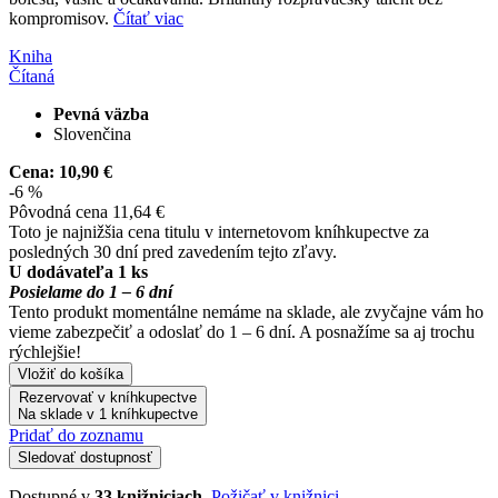
kompromisov.
Čítať viac
Kniha
Čítaná
Pevná väzba
Slovenčina
Cena:
10,90 €
-6 %
Pôvodná cena
11,64 €
Toto je najnižšia cena titulu v internetovom kníhkupectve za
posledných 30 dní pred zavedením tejto zľavy.
U dodávateľa 1 ks
Posielame do 1 – 6 dní
Tento produkt momentálne nemáme na sklade, ale zvyčajne vám ho
vieme zabezpečiť a odoslať do 1 – 6 dní. A posnažíme sa aj trochu
rýchlejšie!
Vložiť do košíka
Rezervovať v kníhkupectve
Na sklade v 1 kníhkupectve
Pridať do zoznamu
Sledovať dostupnosť
Dostupné v
33 knižniciach
.
Požičať v knižnici