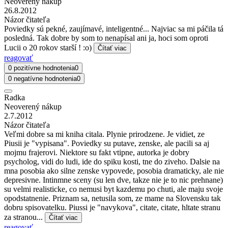
Neoverený nákup
26.8.2012
Názor čitateľa
Poviedky sú pekné, zaujímavé, inteligentné... Najviac sa mi páčila tá
posledná. Tak dobre by som to nenapísal ani ja, hoci som oproti
Lucii o 20 rokov starší ! :o)
Čítať viac
reagovať
0 pozitívne hodnotenia
0
0 negatívne hodnotenia
0
Radka
Neoverený nákup
2.7.2012
Názor čitateľa
Veľmi dobre sa mi kniha citala. Plynie prirodzene. Je vidiet, ze
Piusii je "vypisana". Poviedky su putave, zenske, ale pacili sa aj
mojmu frajerovi. Niektore su fakt vtipne, autorka je dobry
psycholog, vidi do ludi, ide do spiku kosti, tne do ziveho. Dalsie na
mna posobia ako silne zenske vypovede, posobia dramaticky, ale nie
depresivne. Intinmne sceny (su len dve, takze nie je to nic prehnane)
su velmi realisticke, co nemusi byt kazdemu po chuti, ale maju svoje
opodstatnenie. Priznam sa, netusila som, ze mame na Slovensku tak
dobru spisovatelku. Piussi je "navykova", citate, citate, hltate stranu
za stranou...
Čítať viac
reagovať