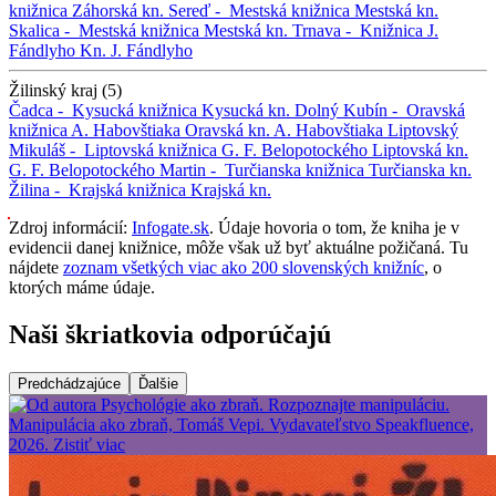
knižnica
Záhorská kn.
Sereď -
Mestská knižnica
Mestská kn.
Skalica -
Mestská knižnica
Mestská kn.
Trnava -
Knižnica J.
Fándlyho
Kn. J. Fándlyho
Žilinský kraj (5)
Čadca -
Kysucká knižnica
Kysucká kn.
Dolný Kubín -
Oravská
knižnica A. Habovštiaka
Oravská kn. A. Habovštiaka
Liptovský
Mikuláš -
Liptovská knižnica G. F. Belopotockého
Liptovská kn.
G. F. Belopotockého
Martin -
Turčianska knižnica
Turčianska kn.
Žilina -
Krajská knižnica
Krajská kn.
Zdroj informácií:
Infogate.sk
. Údaje hovoria o tom, že kniha je v
evidencii danej knižnice, môže však už byť aktuálne požičaná. Tu
nájdete
zoznam všetkých viac ako 200 slovenských knižníc
, o
ktorých máme údaje.
Naši škriatkovia odporúčajú
Predchádzajúce
Ďalšie