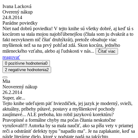
Ivana Lacková
Overený nákup
24.8.2014
Parádne poviedky
Niet nad dobrú poviedku! V tejto knihe sú všetky dobré, aj keď tá s
kocúrom sa stala mojou najobľúbenejšou (čítala som ju dvakrát a to
fakt nezvyknem nič čítať druhýkrát), pretože obsahuje viac
myšlienok než sa na prvý pohľad zdá. Skon kocúra, jedného
mileneckého vzťahu, alebo aj ľudskosti v nás...
Čítať viac
reagovať
0 pozitívne hodnotenia
0
2 negatívne hodnotenia
2
Mia
Neoverený nákup
26.2.2014
Super, ale...
Tejto knihe udeľujem päť hviezdičiek, jej jazyk je moderný, svieži,
aktuálny, príbehy pútavé, postavy a myšlienkové pochody
zaujímavé... ALE preboha, kto robil jazykovú korektúru?
Pravopisné a formálne chyby ma počas čítania neskutočne
vyrušovali!!! Autorka by sa mala naučiť, ako sa píšu vety v priamej
reči a odstrániť defekty typu "napadlo ma". Je na zaplakanie, keď sa
nájde literárne dielo, ktoré v podstate padá na takýchto