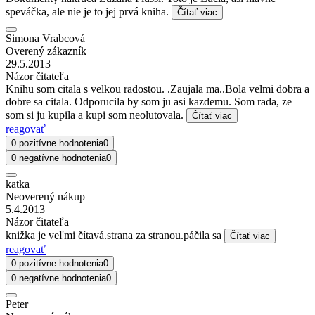
speváčka, ale nie je to jej prvá kniha.
Čítať viac
Simona Vrabcová
Overený zákazník
29.5.2013
Názor čitateľa
Knihu som citala s velkou radostou. .Zaujala ma..Bola velmi dobra a
dobre sa citala. Odporucila by som ju asi kazdemu. Som rada, ze
som si ju kupila a kupi som neolutovala.
Čítať viac
reagovať
0 pozitívne hodnotenia
0
0 negatívne hodnotenia
0
katka
Neoverený nákup
5.4.2013
Názor čitateľa
knižka je veľmi čítavá.strana za stranou.páčila sa
Čítať viac
reagovať
0 pozitívne hodnotenia
0
0 negatívne hodnotenia
0
Peter