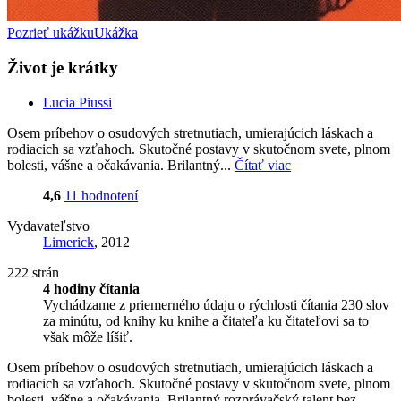
Pozrieť ukážku
Ukážka
Život je krátky
Lucia Piussi
Osem príbehov o osudových stretnutiach, umierajúcich láskach a
rodiacich sa vzťahoch. Skutočné postavy v skutočnom svete, plnom
bolesti, vášne a očakávania. Brilantný...
Čítať viac
4,6
11 hodnotení
Vydavateľstvo
Limerick
, 2012
222 strán
4 hodiny čítania
Vychádzame z priemerného údaju o rýchlosti čítania 230 slov
za minútu, od knihy ku knihe a čitateľa ku čitateľovi sa to
však môže líšiť.
Osem príbehov o osudových stretnutiach, umierajúcich láskach a
rodiacich sa vzťahoch. Skutočné postavy v skutočnom svete, plnom
bolesti, vášne a očakávania. Brilantný rozprávačský talent bez