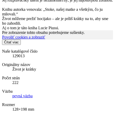
Jej rozprávačský talent je nezameniteľný, je jej najostrejšou zbraňou.
Knihu autorka venovala: „Stoke, našej matke a všetkým, čo ju
milovali.“
Život môžeme prežiť hocijako – ale je príliš krátky na to, aby sme
ho zahodili.
Aj o tom je táto kniha Lucie Piussi.
Pre zobrazenie tohto obsahu potrebujeme sušienky.
Povoliť cookies a zobraziť
Čítať viac
Naše katalógové číslo
129013
Originálny názov
Život je krátky
Počet strán
222
Väzba
pevná väzba
Rozmer
128×198 mm