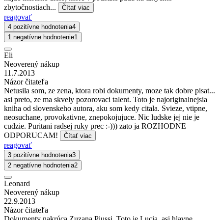
zbytočnostiach...
Čítať viac
reagovať
4 pozitívne hodnotenia
4
1 negatívne hodnotenie
1
Eli
Neoverený nákup
11.7.2013
Názor čitateľa
Netusila som, ze zena, ktora robi dokumenty, moze tak dobre pisat...
asi preto, ze ma skvely pozorovaci talent. Toto je najoriginalnejsia
kniha od slovenskeho autora, aku som kedy citala. Svieze, vtipne,
neosuchane, provokativne, znepokojujuce. Nic ludske jej nie je
cudzie. Puritani radsej ruky prec :-))) zato ja ROZHODNE
ODPORUCAM!
Čítať viac
reagovať
3 pozitívne hodnotenia
3
2 negatívne hodnotenia
2
Leonard
Neoverený nákup
22.9.2013
Názor čitateľa
Dokumenty nakrúca Zuzana Piussi. Toto je Lucia, asi hlavne