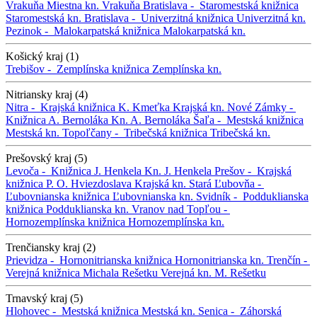
Vrakuňa
Miestna kn. Vrakuňa
Bratislava -
Staromestská knižnica
Staromestská kn.
Bratislava -
Univerzitná knižnica
Univerzitná kn.
Pezinok -
Malokarpatská knižnica
Malokarpatská kn.
Košický kraj (1)
Trebišov -
Zemplínska knižnica
Zemplínska kn.
Nitriansky kraj (4)
Nitra -
Krajská knižnica K. Kmeťka
Krajská kn.
Nové Zámky -
Knižnica A. Bernoláka
Kn. A. Bernoláka
Šaľa -
Mestská knižnica
Mestská kn.
Topoľčany -
Tribečská knižnica
Tribečská kn.
Prešovský kraj (5)
Levoča -
Knižnica J. Henkela
Kn. J. Henkela
Prešov -
Krajská
knižnica P. O. Hviezdoslava
Krajská kn.
Stará Ľubovňa -
Ľubovnianska knižnica
Ľubovnianska kn.
Svidník -
Podduklianska
knižnica
Podduklianska kn.
Vranov nad Topľou -
Hornozemplínska knižnica
Hornozemplínska kn.
Trenčiansky kraj (2)
Prievidza -
Hornonitrianska knižnica
Hornonitrianska kn.
Trenčín -
Verejná knižnica Michala Rešetku
Verejná kn. M. Rešetku
Trnavský kraj (5)
Hlohovec -
Mestská knižnica
Mestská kn.
Senica -
Záhorská