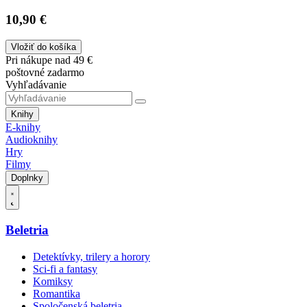
10,90 €
Vložiť do košíka
Pri nákupe nad 49 €
poštovné zadarmo
Vyhľadávanie
Knihy
E-knihy
Audioknihy
Hry
Filmy
Doplnky
Beletria
Detektívky, trilery a horory
Sci-fi a fantasy
Komiksy
Romantika
Spoločenská beletria