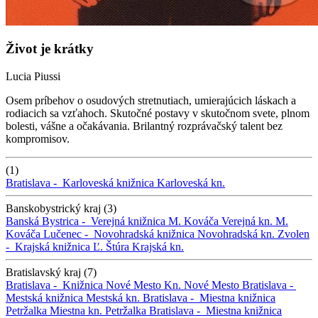
Život je krátky
Lucia Piussi
Osem príbehov o osudových stretnutiach, umierajúcich láskach a
rodiacich sa vzťahoch. Skutočné postavy v skutočnom svete, plnom
bolesti, vášne a očakávania. Brilantný rozprávačský talent bez
kompromisov.
(1)
Bratislava -
Karloveská knižnica
Karloveská kn.
Banskobystrický kraj (3)
Banská Bystrica -
Verejná knižnica M. Kováča
Verejná kn. M.
Kováča
Lučenec -
Novohradská knižnica
Novohradská kn.
Zvolen
-
Krajská knižnica Ľ. Štúra
Krajská kn.
Bratislavský kraj (7)
Bratislava -
Knižnica Nové Mesto
Kn. Nové Mesto
Bratislava -
Mestská knižnica
Mestská kn.
Bratislava -
Miestna knižnica
Petržalka
Miestna kn. Petržalka
Bratislava -
Miestna knižnica