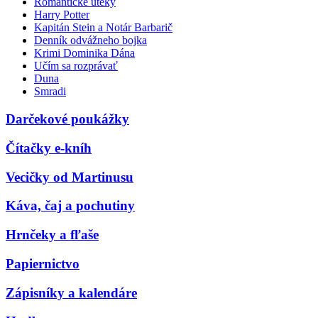
Romantické úteky
Harry Potter
Kapitán Stein a Notár Barbarič
Denník odvážneho bojka
Krimi Dominika Dána
Učím sa rozprávať
Duna
Smradi
Darčekové poukážky
Čítačky e-kníh
Vecičky od Martinusu
Káva, čaj a pochutiny
Hrnčeky a fľaše
Papiernictvo
Zápisníky a kalendáre