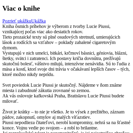
Viac o knihe
Pozrieť ukážku
Ukážka
Kniha ôsmich príbehov je výberom z tvorby Lucie Piussi,
vznikajúcej počas viac ako desiatich rokov.
Tieto prozaické texty sú plné osudových stretnutí, umierajúcich
lások a rodících sa vzťahov – poklady zahalené cigaretovým
dymom.
Vystupujú v nich umelci, bitkári, krčmoví básnici, géniovia, blázni,
štetky, svätci i zatratenci. Ich postavy kričia dovnútra, prežívajú
skutočnú bolesť, vášnivo milujú, intenzívne nenávidia. Sú to ľudia z
mäsa a kostí, ktorí svoje dni trávia v očakávaní lepších časov – tých,
ktoré možno nikdy neprídu.
Svet poviedok Lucie Piussi je skutočný. Nájdeme v ňom známe
miesta i zabudnuté zákutia zrovnané so zemou.
Ak vás oslovuje kafkovská Praha, Bratislavu Lucie Piussi budete
milovať.
Život je krátky – to nie je všetko. Je to výsek z prežitého, záznam
pádov, zakopnutí, omylov aj malých víťazstiev.
Piussi nepodlieza čitateľovi, nerobí kompromisy, nehrá sa na šťastné
konce. Vojnu vedie po svojom – a robí to brilantne.