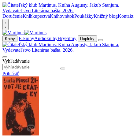
Doručenie
Kníhkupectvá
Knihovrátok
Poukážky
Knižný blog
Kontakt
E-knihy
Audioknihy
Hry
Filmy
Knihy
Doplnky
Vyhľadávanie
Prihlásiť