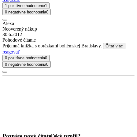
1 pozitívne hodnotenie
1
0 negatívne hodnotenia
0
Alexa
Neoverený nákup
30.6.2012
Pohodové čítanie
Príjemná knižka s obrázkami bohémskej Bratislavy.
Čítať viac
reagovať
0 pozitívne hodnotenia
0
0 negatívne hodnotenia
0
Poznáte nový čitateľský profil?