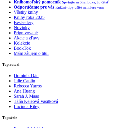
Knihomoľský pomocník
Spýtajte sa Sherlocka, čo čítať
Odporúčame pre vás
Knižné tipy ušité na mieru vám
Všetky knihy
Knihy roka 2025
Bestsellery
Novinky
Pripravované
Akcie a zľavy
Kolekcie
BookTok
Mám záujem o titul
Top autori
Dominik Dán
Julie Caplin
Rebecca Yarros
Ana Huang
Sarah J. Maas
Táňa Keleová Vasilková
Lucinda Riley
Top série