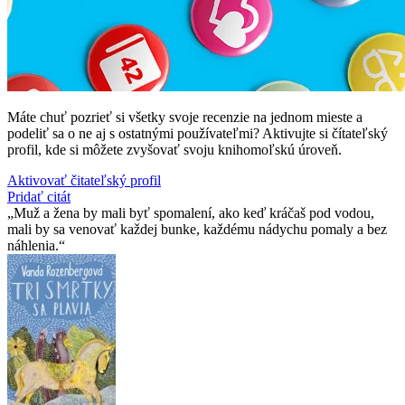
Máte chuť pozrieť si všetky svoje recenzie na jednom mieste a
podeliť sa o ne aj s ostatnými používateľmi? Aktivujte si čítateľský
profil, kde si môžete zvyšovať svoju knihomoľskú úroveň.
Aktivovať čitateľský profil
Pridať citát
Muž a žena by mali byť spomalení, ako keď kráčaš pod vodou,
mali by sa venovať každej bunke, každému nádychu pomaly a bez
náhlenia.