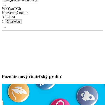
WkYxnTGh
Neoverený nákup
3.9.2024
1
Čítať viac
Poznáte nový čitateľský profil?