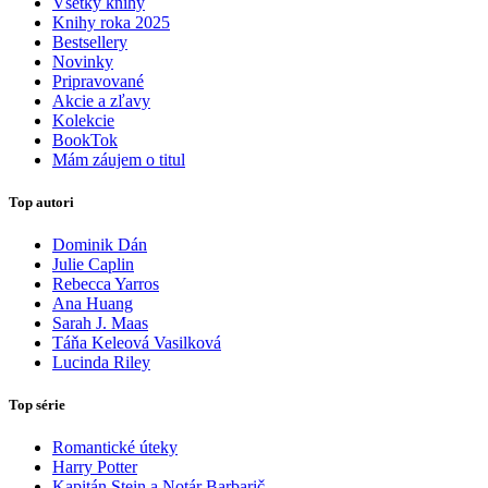
Všetky knihy
Knihy roka 2025
Bestsellery
Novinky
Pripravované
Akcie a zľavy
Kolekcie
BookTok
Mám záujem o titul
Top autori
Dominik Dán
Julie Caplin
Rebecca Yarros
Ana Huang
Sarah J. Maas
Táňa Keleová Vasilková
Lucinda Riley
Top série
Romantické úteky
Harry Potter
Kapitán Stein a Notár Barbarič