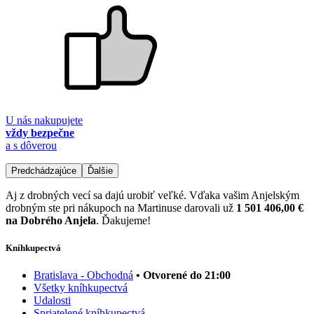
U nás nakupujete
vždy bezpečne
a s dôverou
Predchádzajúce
Ďalšie
Aj z drobných vecí sa dajú urobiť veľké. Vďaka vašim Anjelským
drobným ste pri nákupoch na Martinuse darovali už
1 501 406,00 €
na Dobrého Anjela
. Ďakujeme!
Kníhkupectvá
Bratislava - Obchodná
• Otvorené do 21:00
Všetky kníhkupectvá
Udalosti
Spriatelené kníhkupectvá