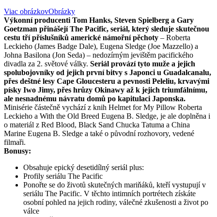
Viac obrázkov
Obrázky
Výkonní producenti Tom Hanks, Steven Spielberg a Gary
Goetzman přinášejí The Pacific, seriál, který sleduje skutečnou
cestu tří příslušníků americké námořní pěchoty
– Roberta
Leckieho (James Badge Dale), Eugena Sledge (Joe Mazzello) a
Johna Basilona (Jon Seda) – nedozírným jevištěm pacifického
divadla za 2. světové války.
Seriál provází tyto muže a jejich
spolubojovníky od jejich první bitvy s Japonci u Guadalcanalu,
přes deštné lesy Cape Gloucesteru a pevnosti Peleliu, krvavými
písky Iwo Jimy, přes hrůzy Okinawy až k jejich triumfálnímu,
ale nesnadnému návratu domů po kapitulaci Japonska.
Minisérie částečně vychází z knih Helmet for My Pillow Roberta
Leckieho a With the Old Breed Eugena B. Sledge, je ale doplněna i
o materiál z Red Blood, Black Sand Chucka Tatuma a China
Marine Eugena B. Sledge a také o původní rozhovory, vedené
filmaři.
Bonusy:
Obsahuje epický desetidílný seriál plus:
Profily seriálu The Pacific
Ponořte se do životů skutečných mariňáků, kteří vystupují v
seriálu The Pacific. V těchto intimních portrétech získáte
osobní pohled na jejich rodiny, válečné zkušenosti a život po
válce