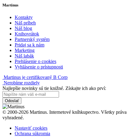
Martinus
Kontakty
Náš príbeh
Náš blog
Knihovrátok
Partnerský systém
Pridaj sa k nám
Marketing
Náš labák
Prehlásenie o cookies
Vyhlásenie o prístupnosti
Martinus je certifikovaný B Corp
Nerobíme rozdiely
Najlepšie novinky sú tie knižné. Získajte ich ako prví:
Odoslať
© 2000-2026 Martinus. Internetové kníhkupectvo. Všetky práva
vyhradené.
Nastaviť cookies
Ochrana súkromia