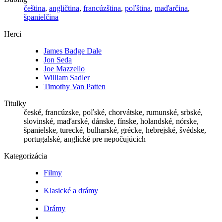
čeština
,
angličtina
,
francúzština
,
poľština
,
maďarčina
,
španielčina
Herci
James Badge Dale
Jon Seda
Joe Mazzello
William Sadler
Timothy Van Patten
Titulky
české, francúzske, poľské, chorvátske, rumunské, srbské,
slovinské, maďarské, dánske, fínske, holandské, nórske,
španielske, turecké, bulharské, grécke, hebrejské, švédske,
portugalské, anglické pre nepočujúcich
Kategorizácia
Filmy
Klasické a drámy
Drámy