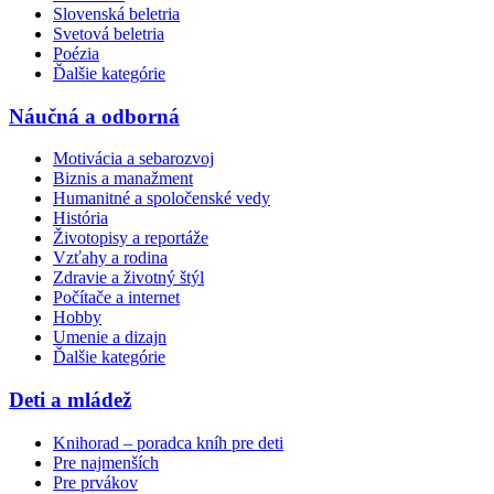
Slovenská beletria
Svetová beletria
Poézia
Ďalšie kategórie
Náučná a odborná
Motivácia a sebarozvoj
Biznis a manažment
Humanitné a spoločenské vedy
História
Životopisy a reportáže
Vzťahy a rodina
Zdravie a životný štýl
Počítače a internet
Hobby
Umenie a dizajn
Ďalšie kategórie
Deti a mládež
Knihorad – poradca kníh pre deti
Pre najmenších
Pre prvákov