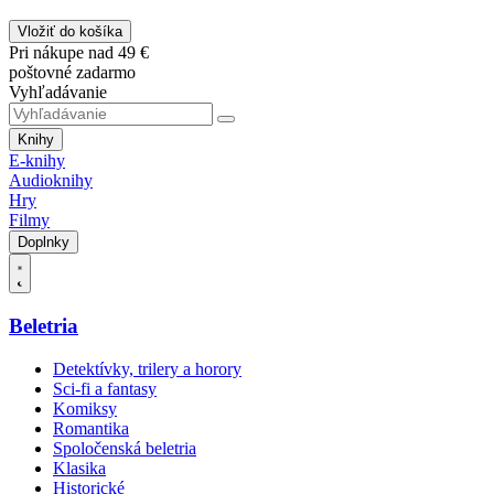
Vložiť do košíka
Pri nákupe nad 49 €
poštovné zadarmo
Vyhľadávanie
Knihy
E-knihy
Audioknihy
Hry
Filmy
Doplnky
Beletria
Detektívky, trilery a horory
Sci-fi a fantasy
Komiksy
Romantika
Spoločenská beletria
Klasika
Historické