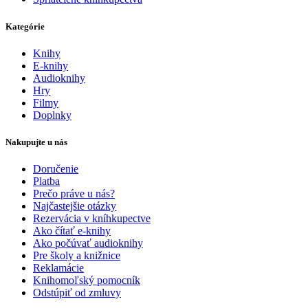
Kategórie
Knihy
E-knihy
Audioknihy
Hry
Filmy
Doplnky
Nakupujte u nás
Doručenie
Platba
Prečo práve u nás?
Najčastejšie otázky
Rezervácia v kníhkupectve
Ako čítať e-knihy
Ako počúvať audioknihy
Pre školy a knižnice
Reklamácie
Knihomoľský pomocník
Odstúpiť od zmluvy