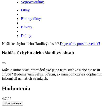
Vojnové drámy
Filmy
Blu-ray filmy
Blu-ray
Drámy
Našli ste chybu alebo škodlivý obsah?
Dajte nám, prosím, vedieť!
Nahlásiť chybu alebo škodlivý obsah
Máte o knihe viac informácií ako je na tejto stránke alebo ste našli
chybu? Budeme vám veľmi vďační, ak nám pomôžete s doplnením
informácií na našich stránkach.
Hodnotenia
4,7
/ 5
3 hodnotenia