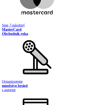
Sme 7-násobný
MasterCard
Obchodník roka
Organizujeme
množstvo besied
s autormi