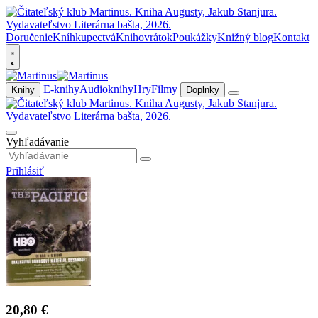
Doručenie
Kníhkupectvá
Knihovrátok
Poukážky
Knižný blog
Kontakt
E-knihy
Audioknihy
Hry
Filmy
Knihy
Doplnky
Vyhľadávanie
Prihlásiť
20,80 €