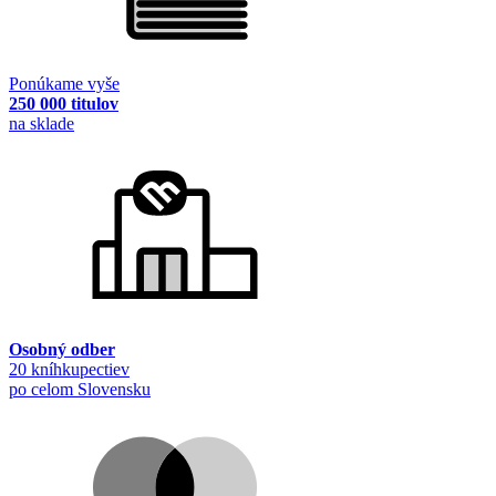
Ponúkame vyše
250 000 titulov
na sklade
Osobný odber
20 kníhkupectiev
po celom Slovensku