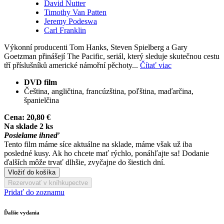
David Nutter
Timothy Van Patten
Jeremy Podeswa
Carl Franklin
Výkonní producenti Tom Hanks, Steven Spielberg a Gary
Goetzman přinášejí The Pacific, seriál, který sleduje skutečnou cestu
tří příslušníků americké námořní pěchoty...
Čítať viac
DVD film
Čeština, angličtina, francúzština, poľština, maďarčina,
španielčina
Cena:
20,80 €
Na sklade 2 ks
Posielame ihneď
Tento film máme síce aktuálne na sklade, máme však už iba
posledné kusy. Ak ho chcete mať rýchlo, ponáhľajte sa! Dodanie
ďalších môže trvať dlhšie, zvyčajne do šiestich dní.
Vložiť do košíka
Rezervovať v kníhkupectve
Pridať do zoznamu
Ďalšie vydania