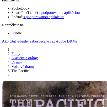
Prečítate na:
Pocketbook
Smartfón či tablet
s podporovanou aplikáciou
Počítač
s podporovanou aplikáciou
Neprečítate na:
Kindle
Ako čítať e-knihy zabezpečené cez Adobe DRM?
Filmy
Klasické a drámy
Drámy
Vojnové drámy
The Pacific