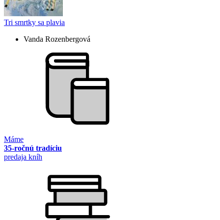
Tri smrtky sa plavia
Vanda Rozenbergová
Máme
35-ročnú tradíciu
predaja kníh