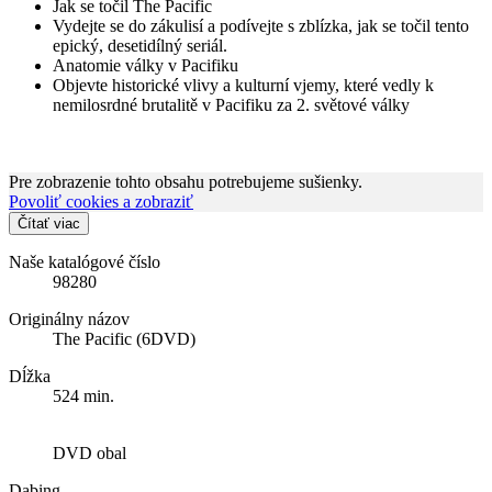
Jak se točil The Pacific
Vydejte se do zákulisí a podívejte s zblízka, jak se točil tento
epický, desetidílný seriál.
Anatomie války v Pacifiku
Objevte historické vlivy a kulturní vjemy, které vedly k
nemilosrdné brutalitě v Pacifiku za 2. světové války
Pre zobrazenie tohto obsahu potrebujeme sušienky.
Povoliť cookies a zobraziť
Čítať viac
Naše katalógové číslo
98280
Originálny názov
The Pacific (6DVD)
Dĺžka
524 min.
DVD obal
Dabing