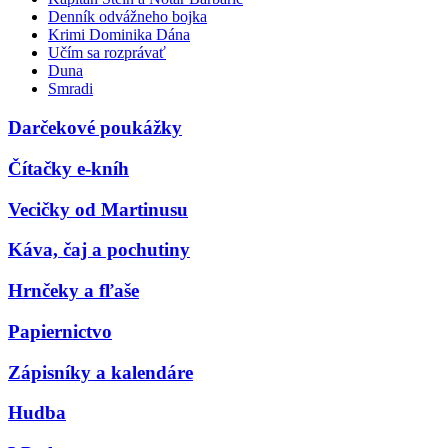
Denník odvážneho bojka
Krimi Dominika Dána
Učím sa rozprávať
Duna
Smradi
Darčekové poukážky
Čítačky e-kníh
Vecičky od Martinusu
Káva, čaj a pochutiny
Hrnčeky a fľaše
Papiernictvo
Zápisníky a kalendáre
Hudba