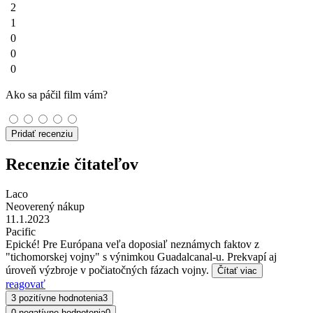
2
1
0
0
0
Ako sa páčil film vám?
Pridať recenziu
Recenzie čitateľov
Laco
Neoverený nákup
11.1.2023
Pacific
Epické! Pre Európana veľa doposiaľ neznámych faktov z
"tichomorskej vojny" s výnimkou Guadalcanal-u. Prekvapí aj
úroveň výzbroje v počiatočných fázach vojny.
Čítať viac
reagovať
3 pozitívne hodnotenia
3
0 negatívne hodnotenia
0