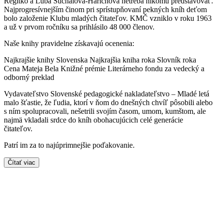
Regitko a Ľuba Suchalová-Harichová netreba nikomu predstavovať.
Najprogresívnejším činom pri sprístupňovaní pekných kníh deťom
bolo založenie Klubu mladých čitateľov. KMČ vzniklo v roku 1963
a už v prvom ročníku sa prihlásilo 48 000 členov.
Naše knihy pravidelne získavajú ocenenia:
Najkrajšie knihy Slovenska Najkrajšia kniha roka Slovník roka
Cena Mateja Bela Knižné prémie Literárneho fondu za vedecký a
odborný preklad
Vydavateľstvo Slovenské pedagogické nakladateľstvo – Mladé letá
malo šťastie, že ľudia, ktorí v ňom do dnešných chvíľ pôsobili alebo
s ním spolupracovali, nešetrili svojím časom, umom, kumštom, ale
najmä vkladali srdce do kníh obohacujúcich celé generácie
čitateľov.
Patrí im za to najúprimnejšie poďakovanie.
Čítať viac