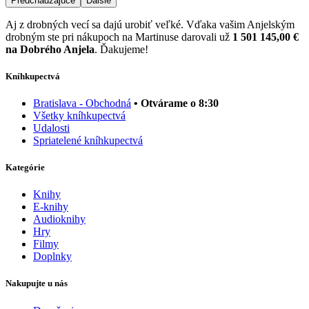
Predchádzajúce
Ďalšie
Aj z drobných vecí sa dajú urobiť veľké. Vďaka vašim Anjelským
drobným ste pri nákupoch na Martinuse darovali už
1 501 145,00 €
na Dobrého Anjela
. Ďakujeme!
Kníhkupectvá
Bratislava - Obchodná
• Otvárame o 8:30
Všetky kníhkupectvá
Udalosti
Spriatelené kníhkupectvá
Kategórie
Knihy
E-knihy
Audioknihy
Hry
Filmy
Doplnky
Nakupujte u nás