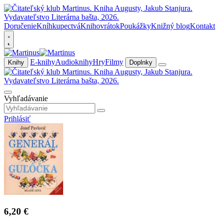
Doručenie
Kníhkupectvá
Knihovrátok
Poukážky
Knižný blog
Kontakt
E-knihy
Audioknihy
Hry
Filmy
Knihy
Doplnky
Vyhľadávanie
Prihlásiť
6,20 €