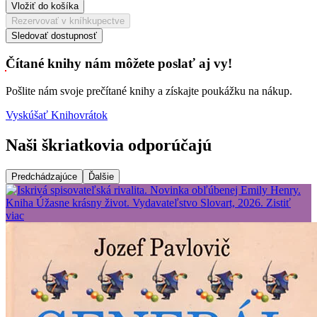
Vložiť do košíka
Rezervovať v kníhkupectve
Sledovať dostupnosť
Čítané knihy nám môžete poslať aj vy!
Pošlite nám svoje prečítané knihy a získajte poukážku na nákup.
Vyskúšať Knihovrátok
Naši škriatkovia odporúčajú
Predchádzajúce
Ďalšie