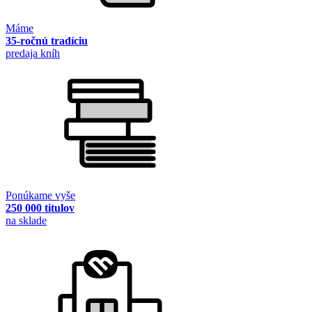
Máme
35-ročnú tradíciu
predaja kníh
Ponúkame vyše
250 000 titulov
na sklade