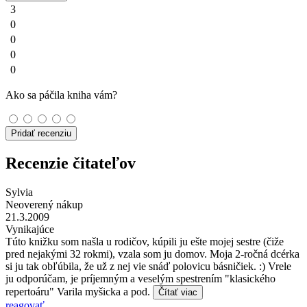
3
0
0
0
0
Ako sa páčila kniha vám?
Pridať recenziu
Recenzie čitateľov
Sylvia
Neoverený nákup
21.3.2009
Vynikajúce
Túto knižku som našla u rodičov, kúpili ju ešte mojej sestre (čiže
pred nejakými 32 rokmi), vzala som ju domov. Moja 2-ročná dcérka
si ju tak obľúbila, že už z nej vie snáď polovicu básničiek. :) Vrele
ju odporúčam, je príjemným a veselým spestrením "klasického
repertoáru" Varila myšicka a pod.
Čítať viac
reagovať