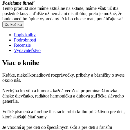
Posielame ihneď
Tento produkt síce máme aktuálne na sklade, máme však už iba
posledné kusy a ďalšie už nemá ani distribútor, preto je možné, že
bude onedlho úplne vypredaný. Ak ho chcete mať, ponáhľajte sa!
Do košíka
Popis knihy
Podrobnosti
Recenzie
Vydavateľstvo
Viac o knihe
Krátke, niekoľkoriadkové rozprávočky, príbehy a básničky o svete
okolo nás.
Nechýba im vtip a humor - každá vec čosi pripomína: žiarovka
čínske dievčatko, radiátor harmoničku a dúhová guľôčka slávneho
generála.
Veľké písmená a farebné ilustrácie robia knihu príťažlivou pre deti,
ktoré skúšajú čítať samy.
Je vhodná aj pre deti do špeciálnych škôl a pre deti s ľahším