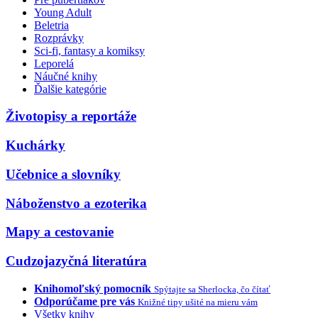
Young Adult
Beletria
Rozprávky
Sci-fi, fantasy a komiksy
Leporelá
Náučné knihy
Ďalšie kategórie
Životopisy a reportáže
Kuchárky
Učebnice a slovníky
Náboženstvo a ezoterika
Mapy a cestovanie
Cudzojazyčná literatúra
Knihomoľský pomocník
Spýtajte sa Sherlocka, čo čítať
Odporúčame pre vás
Knižné tipy ušité na mieru vám
Všetky knihy