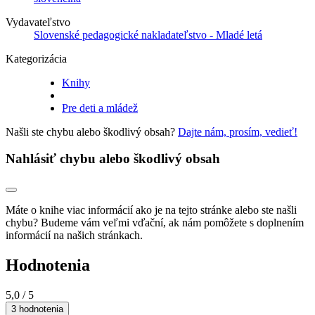
Vydavateľstvo
Slovenské pedagogické nakladateľstvo - Mladé letá
Kategorizácia
Knihy
Pre deti a mládež
Našli ste chybu alebo škodlivý obsah?
Dajte nám, prosím, vedieť!
Nahlásiť chybu alebo škodlivý obsah
Máte o knihe viac informácií ako je na tejto stránke alebo ste našli
chybu? Budeme vám veľmi vďační, ak nám pomôžete s doplnením
informácií na našich stránkach.
Hodnotenia
5,0
/ 5
3 hodnotenia