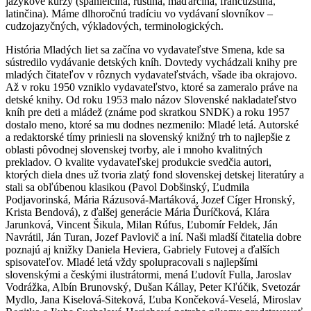
jazykové kurzy (španielčina, ruština, maďarčina, francúzština,
latinčina). Máme dlhoročnú tradíciu vo vydávaní slovníkov –
cudzojazyčných, výkladových, terminologických.
História Mladých liet sa začína vo vydavateľstve Smena, kde sa
sústredilo vydávanie detských kníh. Dovtedy vychádzali knihy pre
mladých čitateľov v rôznych vydavateľstvách, všade iba okrajovo.
Až v roku 1950 vzniklo vydavateľstvo, ktoré sa zameralo práve na
detské knihy. Od roku 1953 malo názov Slovenské nakladateľstvo
kníh pre deti a mládež (známe pod skratkou SNDK) a roku 1957
dostalo meno, ktoré sa mu dodnes nezmenilo: Mladé letá. Autorské
a redaktorské tímy priniesli na slovenský knižný trh to najlepšie z
oblasti pôvodnej slovenskej tvorby, ale i mnoho kvalitných
prekladov. O kvalite vydavateľskej produkcie svedčia autori,
ktorých diela dnes už tvoria zlatý fond slovenskej detskej literatúry a
stali sa obľúbenou klasikou (Pavol Dobšinský, Ľudmila
Podjavorinská, Mária Rázusová-Martáková, Jozef Cíger Hronský,
Krista Bendová), z ďalšej generácie Mária Ďuríčková, Klára
Jarunková, Vincent Šikula, Milan Rúfus, Ľubomír Feldek, Ján
Navrátil, Ján Turan, Jozef Pavlovič a iní. Naši mladší čitatelia dobre
poznajú aj knižky Daniela Heviera, Gabriely Futovej a ďalších
spisovateľov. Mladé letá vždy spolupracovali s najlepšími
slovenskými a českými ilustrátormi, mená Ľudovít Fulla, Jaroslav
Vodrážka, Albín Brunovský, Dušan Kállay, Peter Kľúčik, Svetozár
Mydlo, Jana Kiselová-Siteková, Ľuba Končeková-Veselá, Miroslav