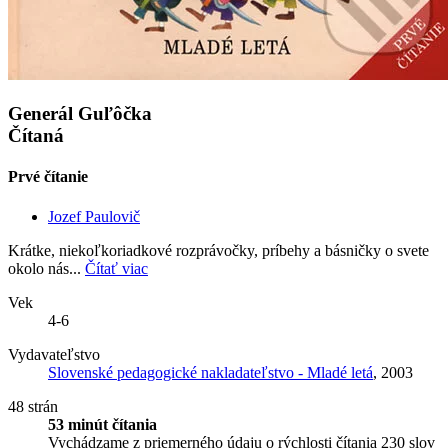
Generál Guľôčka
Čítaná
Prvé čítanie
Jozef Paulovič
Krátke, niekoľkoriadkové rozprávočky, príbehy a básničky o svete
okolo nás...
Čítať viac
Vek
4-6
Vydavateľstvo
Slovenské pedagogické nakladateľstvo - Mladé letá
, 2003
48 strán
53 minút čítania
Vychádzame z priemerného údaju o rýchlosti čítania 230 slov