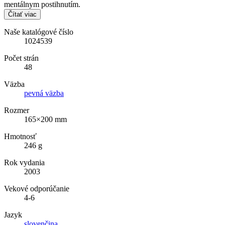
mentálnym postihnutím.
Čítať viac
Naše katalógové číslo
1024539
Počet strán
48
Väzba
pevná väzba
Rozmer
165×200 mm
Hmotnosť
246 g
Rok vydania
2003
Vekové odporúčanie
4-6
Jazyk
slovenčina