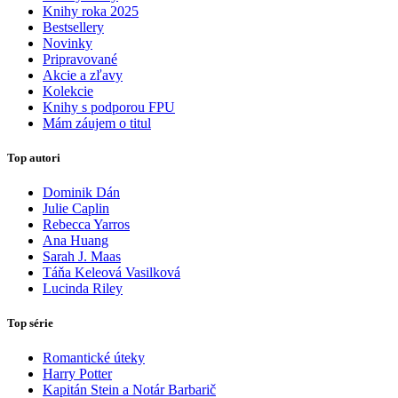
Knihy roka 2025
Bestsellery
Novinky
Pripravované
Akcie a zľavy
Kolekcie
Knihy s podporou FPU
Mám záujem o titul
Top autori
Dominik Dán
Julie Caplin
Rebecca Yarros
Ana Huang
Sarah J. Maas
Táňa Keleová Vasilková
Lucinda Riley
Top série
Romantické úteky
Harry Potter
Kapitán Stein a Notár Barbarič