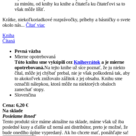
za minútu, od knihy ku knihe a čitateľa ku čitateľovi sa to
však môže líšiť.
Krátke, niekoľkoriadkové rozprávočky, príbehy a básničky o svete
okolo nás...
Čítať viac
Kniha
Čítaná
Pevná väzba
Mierne opotrebovaná
Túto knihu sme vykúpili cez
Knihovrátok
a je mierne
opotrebovaná.
Na tejto knihe už síce poznať, že ju niekto
čítal, môže jej chýbať prebal, nie je však poškodená tak, aby
to akokoľvek znižovalo zážitok z jej obsahu. Knihu sme
označili nálepkou, ktorá môže na niektorých obaloch
zanechať stopy.
Slovenčina
Cena:
6,20 €
Na sklade
Posielame ihneď
Tento produkt síce máme aktuálne na sklade, máme však už iba
posledné kusy a ďalšie už nemá ani distribútor, preto je možné, že
bude onedlho úplne vypredaný. Ak ho chcete mať, ponáhľajte sa!