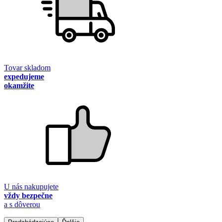
Tovar skladom
expedujeme
okamžite
U nás nakupujete
vždy bezpečne
a s dôverou