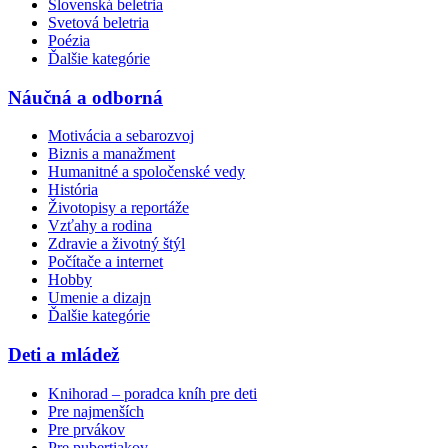
Slovenská beletria
Svetová beletria
Poézia
Ďalšie kategórie
Náučná a odborná
Motivácia a sebarozvoj
Biznis a manažment
Humanitné a spoločenské vedy
História
Životopisy a reportáže
Vzťahy a rodina
Zdravie a životný štýl
Počítače a internet
Hobby
Umenie a dizajn
Ďalšie kategórie
Deti a mládež
Knihorad – poradca kníh pre deti
Pre najmenších
Pre prvákov
Pre pubertiakov