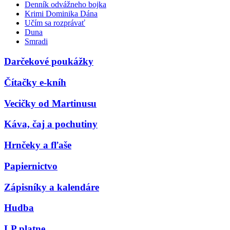
Denník odvážneho bojka
Krimi Dominika Dána
Učím sa rozprávať
Duna
Smradi
Darčekové poukážky
Čítačky e-kníh
Vecičky od Martinusu
Káva, čaj a pochutiny
Hrnčeky a fľaše
Papiernictvo
Zápisníky a kalendáre
Hudba
LP platne