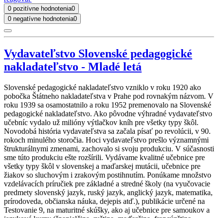
0 pozitívne hodnotenia
0
0 negatívne hodnotenia
0
Vydavateľstvo Slovenské pedagogické
nakladateľstvo - Mladé letá
Slovenské pedagogické nakladateľstvo vzniklo v roku 1920 ako
pobočka Štátneho nakladateľstva v Prahe pod rovnakým názvom. V
roku 1939 sa osamostatnilo a roku 1952 premenovalo na Slovenské
pedagogické nakladateľstvo. Ako pôvodne výhradné vydavateľstvo
učebníc vydalo už milióny výtlačkov kníh pre všetky typy škôl.
Novodobá história vydavateľstva sa začala písať po revolúcii, v 90.
rokoch minulého storočia. Hoci vydavateľstvo prešlo významnými
štrukturálnymi zmenami, zachovalo si svoju produkciu. V súčasnosti
sme túto produkciu ešte rozšírili. Vydávame kvalitné učebnice pre
všetky typy škôl v slovenskej a maďarskej mutácii, učebnice pre
žiakov so sluchovým i zrakovým postihnutím. Ponúkame množstvo
vzdelávacích príručiek pre základné a stredné školy (na vyučovacie
predmety slovenský jazyk, ruský jazyk, anglický jazyk, matematika,
prírodoveda, občianska náuka, dejepis atď.), publikácie určené na
Testovanie 9, na maturitné skúšky, ako aj učebnice pre samoukov a