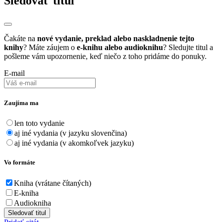
Sledovať titul
Čakáte na
nové vydanie, preklad alebo naskladnenie tejto
knihy
? Máte záujem o
e-knihu alebo audioknihu
? Sledujte titul a
pošleme vám upozornenie, keď niečo z toho pridáme do ponuky.
E-mail
Zaujíma ma
len toto vydanie
aj iné vydania (v jazyku slovenčina)
aj iné vydania (v akomkoľvek jazyku)
Vo formáte
Kniha (vrátane čítaných)
E-kniha
Audiokniha
Sledovať titul