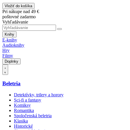
Vložiť do košíka
Pri nákupe nad 49 €
poštovné zadarmo
Vyhľadávanie
Knihy
E-knihy
Audioknihy
Hry
Filmy
Doplnky
Beletria
Detektívky, trilery a horory
Sci-fi a fantasy
Komiksy
Romantika
Spoločenská beletria
Klasika
Historické