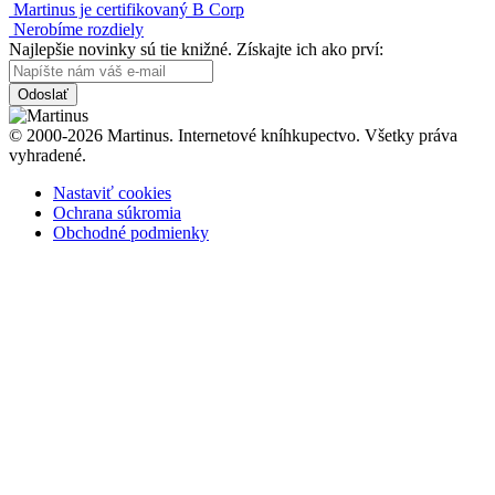
Martinus je certifikovaný B Corp
Nerobíme rozdiely
Najlepšie novinky sú tie knižné. Získajte ich ako prví:
Odoslať
© 2000-2026 Martinus. Internetové kníhkupectvo. Všetky práva
vyhradené.
Nastaviť cookies
Ochrana súkromia
Obchodné podmienky