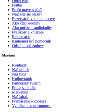
Doručenie
Platba
Prečo práve u nás?
Najčastejšie otázky
Rezervácia v kníhkupectve
Ako čítať e-knihy
Ako počúvať audioknihy
Pre školy a knižnice
Reklamácie
Knihomoľský pomocník
Odstúpiť od zmluvy
Martinus
Kontakty
Náš príbeh
Náš blog
Knihovrátok
Partnerský systém
Pridaj sa k nám
Marketing
Náš labák
Prehlásenie o cookies
Vyhlásenie o prístupnosti