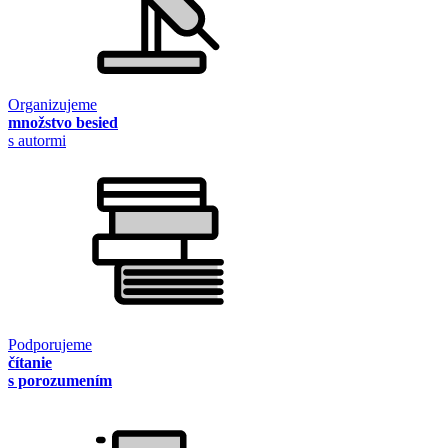
Organizujeme
množstvo besied
s autormi
Podporujeme
čítanie
s porozumením