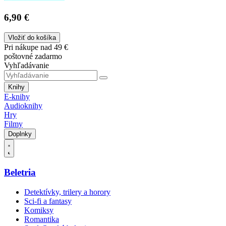
6,90 €
Vložiť do košíka
Pri nákupe nad 49 €
poštovné zadarmo
Vyhľadávanie
Knihy
E-knihy
Audioknihy
Hry
Filmy
Doplnky
Beletria
Detektívky, trilery a horory
Sci-fi a fantasy
Komiksy
Romantika