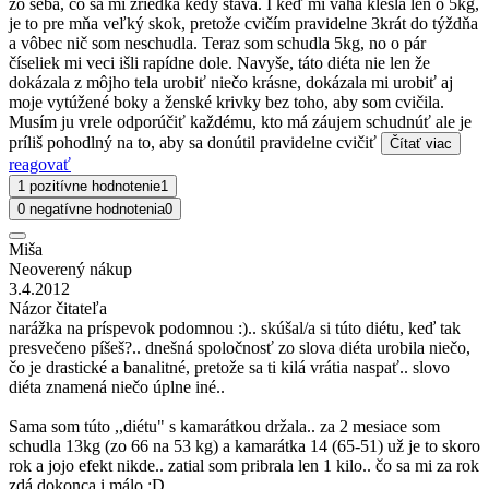
zo seba, čo sa mi zriedka kedy stáva. I keď mi váha klesla len o 5kg,
je to pre mňa veľký skok, pretože cvičím pravidelne 3krát do týždňa
a vôbec nič som neschudla. Teraz som schudla 5kg, no o pár
číseliek mi veci išli rapídne dole. Navyše, táto diéta nie len že
dokázala z môjho tela urobiť niečo krásne, dokázala mi urobiť aj
moje vytúžené boky a ženské krivky bez toho, aby som cvičila.
Musím ju vrele odporúčiť každému, kto má záujem schudnúť ale je
príliš pohodlný na to, aby sa donútil pravidelne cvičiť
Čítať viac
reagovať
1 pozitívne hodnotenie
1
0 negatívne hodnotenia
0
Miša
Neoverený nákup
3.4.2012
Názor čitateľa
narážka na príspevok podomnou :).. skúšal/a si túto diétu, keď tak
presvečeno píšeš?.. dnešná spoločnosť zo slova diéta urobila niečo,
čo je drastické a banalitné, pretože sa ti kilá vrátia naspať.. slovo
diéta znamená niečo úplne iné..
Sama som túto ,,diétu" s kamarátkou držala.. za 2 mesiace som
schudla 13kg (zo 66 na 53 kg) a kamarátka 14 (65-51) už je to skoro
rok a jojo efekt nikde.. zatial som pribrala len 1 kilo.. čo sa mi za rok
zdá dokonca i málo :D