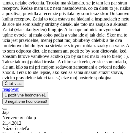
tamto, nejake cvicenia. Trosku ma sklamalo, ze je tam len par stran
receptov. Kedze mam uz z netu nastudovane, co za dietu to je, rizika
a pozitiva, pravidla a recenzie privitala by som teraz skor Dukanovu
knihu receptov. Zatial to teda ostava na hladani a inspiraciach z netu.
Ja sice nie som ziadny striktny dietak, ale toto ma zaujalo a skusam.
Zatial (viac ako tyzden) funguje. A to napr. odmietam vynechat
uplne ovocie, aj mala coko padla a vaha ide aj tak dole. Skor ma to
ucia jest pravidelne, menej pchat moj oblubeny chlebik a tie dva
proteinove dni do tyzdna striedane s inymi robia zazraky na vahe. A
to som odporca diet, ale nemam ani pocit ze by som dietovala, ked
zbastim litrove vanilkove acidko (co by sa tiez malo len to biele) :-).
Takze tak moj pohlad trosku. A citim sa skvelo, ze sice som mlada,
ale ani kilo sa mi pri mojom sedavom zamestnani a cviceni nedalo
zhodit. Teraz to ide lepsie, ako ked sa sama snazim strazit stravu,
cvicim pravidelne tak ci tak. :-) cize moj postreh: spokojna.
Čítať viac
reagovať
1 pozitívne hodnotenie
1
0 negatívne hodnotenia
0
Jaja
Neoverený nákup
21.4.2012
Názor čitateľa