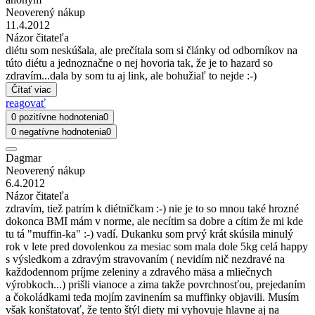
Neoverený nákup
11.4.2012
Názor čitateľa
diétu som neskúšala, ale prečítala som si články od odborníkov na
túto diétu a jednoznačne o nej hovoria tak, že je to hazard so
zdravím...dala by som tu aj link, ale bohužiaľ to nejde :-)
Čítať viac
reagovať
0 pozitívne hodnotenia
0
0 negatívne hodnotenia
0
Dagmar
Neoverený nákup
6.4.2012
Názor čitateľa
zdravím, tiež patrím k diétničkam :-) nie je to so mnou také hrozné
dokonca BMI mám v norme, ale necítim sa dobre a cítim že mi kde
tu tá "muffin-ka" :-) vadí. Dukanku som prvý krát skúsila minulý
rok v lete pred dovolenkou za mesiac som mala dole 5kg celá happy
s výsledkom a zdravým stravovaním ( nevidím nič nezdravé na
každodennom príjme zeleniny a zdravého mäsa a mliečnych
výrobkoch...) prišli vianoce a zima takže povrchnosťou, prejedaním
a čokoládkami teda mojím zavinením sa muffinky objavili. Musím
však konštatovať, že tento štýl diety mi vyhovuje hlavne aj na