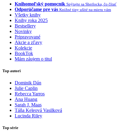
Knihomoľský pomocník
Spýtajte sa Sherlocka, čo čítať
Odporúčame pre vás
Knižné tipy ušité na mieru vám
Všetky knihy
Knihy roka 2025
Bestsellery
Novinky
Pripravované
Akcie a zľavy
Kolekcie
BookTok
Mám záujem o titul
Top autori
Dominik Dán
Julie Caplin
Rebecca Yarros
Ana Huang
Sarah J. Maas
Táňa Keleová Vasilková
Lucinda Riley
Top série