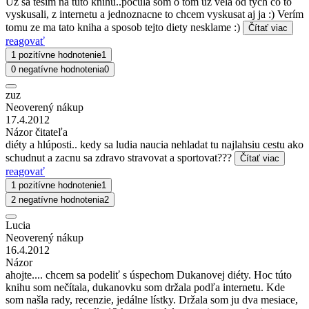
Uz sa teším na tuto knihu..pocula som o tom uz vela od tych co to
vyskusali, z internetu a jednoznacne to chcem vyskusat aj ja :) Verím
tomu ze ma tato kniha a sposob tejto diety nesklame :)
Čítať viac
reagovať
1 pozitívne hodnotenie
1
0 negatívne hodnotenia
0
zuz
Neoverený nákup
17.4.2012
Názor čitateľa
diéty a hlúposti.. kedy sa ludia naucia nehladat tu najlahsiu cestu ako
schudnut a zacnu sa zdravo stravovat a sportovat???
Čítať viac
reagovať
1 pozitívne hodnotenie
1
2 negatívne hodnotenia
2
Lucia
Neoverený nákup
16.4.2012
Názor
ahojte.... chcem sa podeliť s úspechom Dukanovej diéty. Hoc túto
knihu som nečítala, dukanovku som držala podľa internetu. Kde
som našla rady, recenzie, jedálne lístky. Držala som ju dva mesiace,