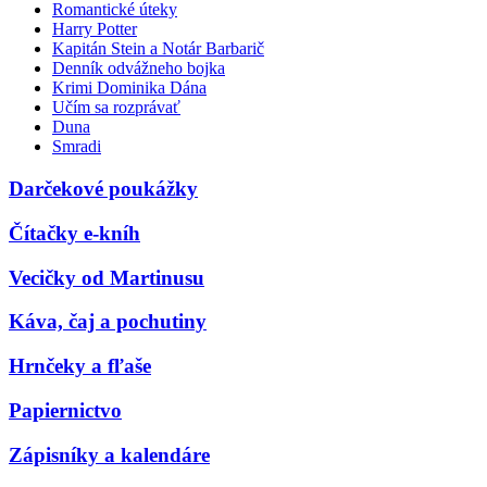
Romantické úteky
Harry Potter
Kapitán Stein a Notár Barbarič
Denník odvážneho bojka
Krimi Dominika Dána
Učím sa rozprávať
Duna
Smradi
Darčekové poukážky
Čítačky e-kníh
Vecičky od Martinusu
Káva, čaj a pochutiny
Hrnčeky a fľaše
Papiernictvo
Zápisníky a kalendáre