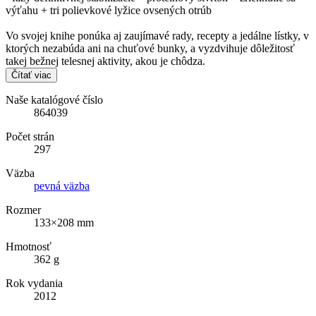
výťahu + tri polievkové lyžice ovsených otrúb
Vo svojej knihe ponúka aj zaujímavé rady, recepty a jedálne lístky, v
ktorých nezabúda ani na chuťové bunky, a vyzdvihuje dôležitosť
takej bežnej telesnej aktivity, akou je chôdza.
Čítať viac
Naše katalógové číslo
864039
Počet strán
297
Väzba
pevná väzba
Rozmer
133×208 mm
Hmotnosť
362 g
Rok vydania
2012