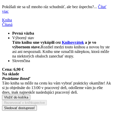
Pokúšali ste sa už mnoho ráz schudnúť, ale bez úspechu?...
Čítať
viac
Kniha
Čítaná
Pevná väzba
Výborný stav
Túto knihu sme vykúpili cez
Knihovrátok
a je vo
výbornom stave.
Rozdiel medzi touto knihou a novou by ste
asi ani nespoznali. Knihu sme označili nálepkou, ktorá môže
na niektorých obaloch zanechať stopy.
Slovenčina
Cena:
6,90 €
Na sklade
Posielame ihneď
Táto kniha sa môže na cestu ku vám vybrať prakticky okamžite! Ak
si ju objednáte do 13:00 v pracovný deň, odošleme vám ju ešte
dnes, inak najneskôr nasledujúci pracovný deň.
Vložiť do košíka
Rezervovať v kníhkupectve
Sledovať dostupnosť