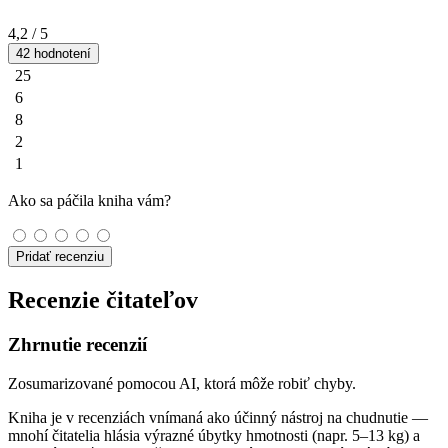
4,2
/ 5
42 hodnotení
25
6
8
2
1
Ako sa páčila kniha vám?
Pridať recenziu
Recenzie čitateľov
Zhrnutie recenzií
Zosumarizované pomocou AI, ktorá môže robiť chyby.
Kniha je v recenziách vnímaná ako účinný nástroj na chudnutie —
mnohí čitatelia hlásia výrazné úbytky hmotnosti (napr. 5–13 kg) a