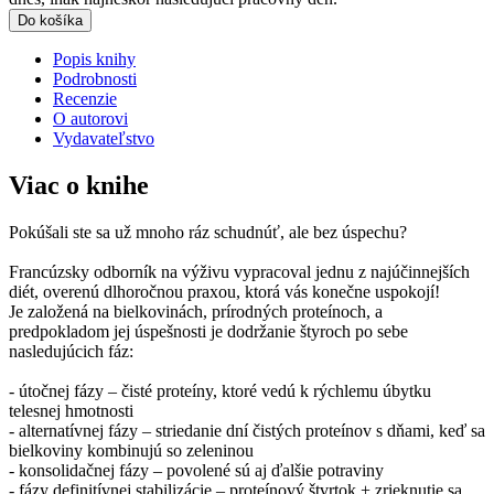
Do košíka
Popis knihy
Podrobnosti
Recenzie
O autorovi
Vydavateľstvo
Viac o knihe
Pokúšali ste sa už mnoho ráz schudnúť, ale bez úspechu?
Francúzsky odborník na výživu vypracoval jednu z najúčinnejších
diét, overenú dlhoročnou praxou, ktorá vás konečne uspokojí!
Je založená na bielkovinách, prírodných proteínoch, a
predpokladom jej úspešnosti je dodržanie štyroch po sebe
nasledujúcich fáz:
- útočnej fázy – čisté proteíny, ktoré vedú k rýchlemu úbytku
telesnej hmotnosti
- alternatívnej fázy – striedanie dní čistých proteínov s dňami, keď sa
bielkoviny kombinujú so zeleninou
- konsolidačnej fázy – povolené sú aj ďalšie potraviny
- fázy definitívnej stabilizácie – proteínový štvrtok + zrieknutie sa