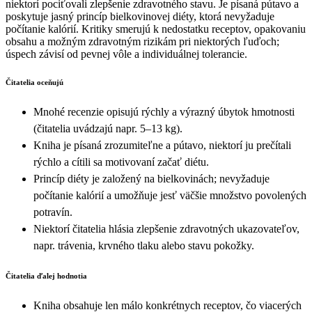
niektorí pociťovali zlepšenie zdravotného stavu. Je písaná pútavo a
poskytuje jasný princíp bielkovinovej diéty, ktorá nevyžaduje
počítanie kalórií. Kritiky smerujú k nedostatku receptov, opakovaniu
obsahu a možným zdravotným rizikám pri niektorých ľuďoch;
úspech závisí od pevnej vôle a individuálnej tolerancie.
Čitatelia oceňujú
Mnohé recenzie opisujú rýchly a výrazný úbytok hmotnosti
(čitatelia uvádzajú napr. 5–13 kg).
Kniha je písaná zrozumiteľne a pútavo, niektorí ju prečítali
rýchlo a cítili sa motivovaní začať diétu.
Princíp diéty je založený na bielkovinách; nevyžaduje
počítanie kalórií a umožňuje jesť väčšie množstvo povolených
potravín.
Niektorí čitatelia hlásia zlepšenie zdravotných ukazovateľov,
napr. trávenia, krvného tlaku alebo stavu pokožky.
Čitatelia ďalej hodnotia
Kniha obsahuje len málo konkrétnych receptov, čo viacerých