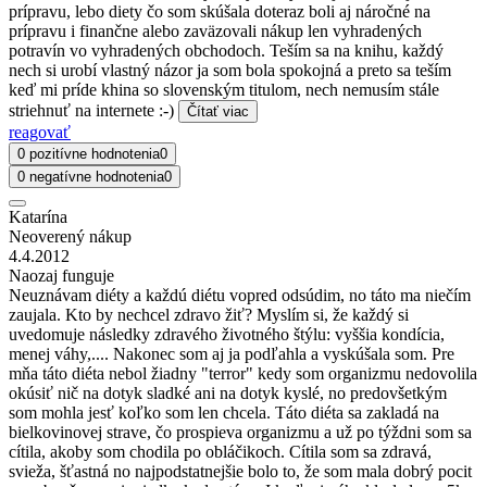
prípravu, lebo diety čo som skúšala doteraz boli aj náročné na
prípravu i finančne alebo zaväzovali nákup len vyhradených
potravín vo vyhradených obchodoch. Teším sa na knihu, každý
nech si urobí vlastný názor ja som bola spokojná a preto sa teším
keď mi príde khina so slovenským titulom, nech nemusím stále
striehnuť na internete :-)
Čítať viac
reagovať
0 pozitívne hodnotenia
0
0 negatívne hodnotenia
0
Katarína
Neoverený nákup
4.4.2012
Naozaj funguje
Neuznávam diéty a každú diétu vopred odsúdim, no táto ma niečím
zaujala. Kto by nechcel zdravo žiť? Myslím si, že každý si
uvedomuje následky zdravého životného štýlu: vyššia kondícia,
menej váhy,.... Nakonec som aj ja podľahla a vyskúšala som. Pre
mňa táto diéta nebol žiadny "terror" kedy som organizmu nedovolila
okúsiť nič na dotyk sladké ani na dotyk kyslé, no predovšetkým
som mohla jesť koľko som len chcela. Táto diéta sa zakladá na
bielkovinovej strave, čo prospieva organizmu a už po týždni som sa
cítila, akoby som chodila po obláčikoch. Cítila som sa zdravá,
svieža, šťastná no najpodstatnejšie bolo to, že som mala dobrý pocit