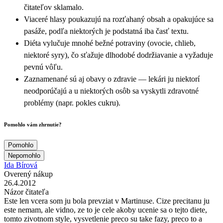
čitateľov sklamalo.
Viaceré hlasy poukazujú na rozťahaný obsah a opakujúce sa
pasáže, podľa niektorých je podstatná iba časť textu.
Diéta vylučuje mnohé bežné potraviny (ovocie, chlieb,
niektoré syry), čo sťažuje dlhodobé dodržiavanie a vyžaduje
pevnú vôľu.
Zaznamenané sú aj obavy o zdravie — lekári ju niektorí
neodporúčajú a u niektorých osôb sa vyskytli zdravotné
problémy (napr. pokles cukru).
Pomohlo vám zhrnutie?
Pomohlo
Nepomohlo
Ida Bírová
Overený nákup
26.4.2012
Názor čitateľa
Este len vcera som ju bola prevziat v Martinuse. Cize precitanu ju
este nemam, ale vidno, ze to je cele akoby ucenie sa o tejto diete,
tomto zivotnom style, vysvetlenie preco su take fazy, preco to a