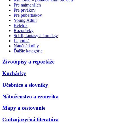
Pre najmenších
Pre prvákov
Pre pubertiakov
Young Adult
Beletria
Rozprávky
Sci-fi, fantasy a komiksy
Leporelá
Náučné knihy
Ďalšie kategórie
Životopisy a reportáže
Kuchárky
Učebnice a slovníky
Náboženstvo a ezoterika
Mapy a cestovanie
Cudzojazyčná literatúra