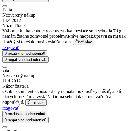
Edita
Neoverený nákup
14.4.2012
Názor čitateľa
Výborná kniha ,chutné recepty,za dva mesiace som schudla 7 kg a
nemám žiadne zdravotné problémy.Práve naopak,upravil sa mi tlak
.Každý si to však musí vyskúšať sám.
Čítať viac
reagovať
0 pozitívne hodnotenia
0
0 negatívne hodnotenia
0
vita
Neoverený nákup
11.4.2012
Názor čitateľa
Osobne som tento spôsob diéty nemala možnosť vyskúšať, ale tí
ktorých poznám a vyskúšali to na sebe, tak si pochvaľujú a
odporúčajú.
Čítať viac
reagovať
0 pozitívne hodnotenia
0
0 negatívne hodnotenia
0
anonym