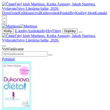
Doručenie
Kníhkupectvá
Knihovrátok
Poukážky
Knižný blog
Kontakt
E-knihy
Audioknihy
Hry
Filmy
Knihy
Doplnky
Vyhľadávanie
Prihlásiť