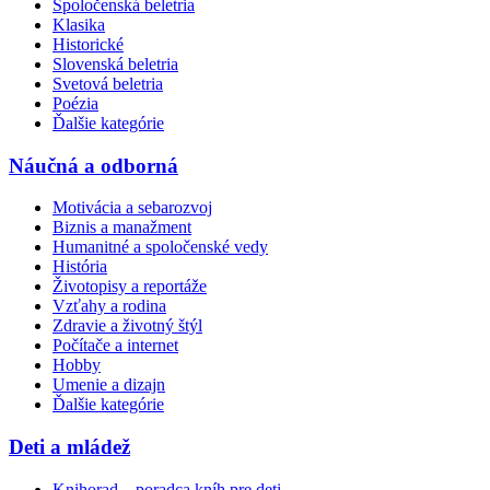
Spoločenská beletria
Klasika
Historické
Slovenská beletria
Svetová beletria
Poézia
Ďalšie kategórie
Náučná a odborná
Motivácia a sebarozvoj
Biznis a manažment
Humanitné a spoločenské vedy
História
Životopisy a reportáže
Vzťahy a rodina
Zdravie a životný štýl
Počítače a internet
Hobby
Umenie a dizajn
Ďalšie kategórie
Deti a mládež
Knihorad – poradca kníh pre deti