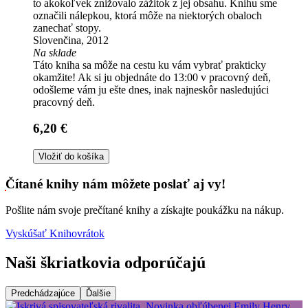
to akokoľvek znižovalo zážitok z jej obsahu. Knihu sme
označili nálepkou, ktorá môže na niektorých obaloch
zanechať stopy.
Slovenčina, 2012
Na sklade
Táto kniha sa môže na cestu ku vám vybrať prakticky
okamžite! Ak si ju objednáte do 13:00 v pracovný deň,
odošleme vám ju ešte dnes, inak najneskôr nasledujúci
pracovný deň.
6,20 €
Vložiť do košíka
Čítané knihy nám môžete poslať aj vy!
Pošlite nám svoje prečítané knihy a získajte poukážku na nákup.
Vyskúšať Knihovrátok
Naši škriatkovia odporúčajú
Predchádzajúce
Ďalšie