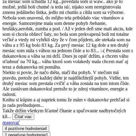
za mesiac som schudla 12 kg...povedala som si waw.. ako je to
možné, jedlá boli chutné /a teda sú/, nijako som neregistrovala
zmenu jedálneho lístka, jedlo mi chutilo a cítila som sa výborne.
Nebola som unavená, do môjho tela pribúdalo viac vitamínov a
energie. Samozrejme mala som denne pohyb /behanie,
brušáky,aerobik, zumba a pod. / Až v jeden deň sme mali akciu, kde
som si chcela obliecť šaty, no bola som prekvapená boli mi totalne
veľké a vtedy mi vyhŕkli slzy že v čom pôjdem, ale utekala som na
váhu a z 95 kg bolo 83 kg. Za prvý mesiac 12 kg dole a ten druhý
mesiac som stála s váhou na jednom čísle a to 83... :-( Prestala som s
dukanovkou a váha sa mi drží. Dnes ju opäť držím, a chcem váhu
sťiahnuť na 70 kg... váhu ktorú som volakedy mala chcem mať aj
teraz a dukanovka mi pomáha.
Niekto si povie, že načo diétu, stačí iba pohyb. V niečom má
pravdu, pretože pri každej diéte je najdôležitejší pohyb. Vidíte, ten
druhý mesiac som prestala cvičiť a váha zostala na tom istom čísle.
Ale zastávam dukanovkul pretože to je zdroj vitamínov, energie a
radosti.
Knihu si kúpim a aj napriek tomu že mám v dukanovke prehľad si
ju rada preštudujem...
Takže držím všetkym šťastné čítanie a spaľovanie nadbytočných
kíl...
Čítať viac
reagovať
4 pozitívne hodnotenia
4
1 negatívne hodnotenie
1