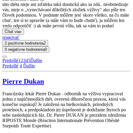
táto diéta nieje ani zďaleka taká drastická ako sa zdá.. neobmedzuje
vás, nieje o ,,vynechávaní dôležitých zložiek výživy" ako píše ten
človek podomnou. V podstate môžete jesť skoro všetko, na čo máte
chuť, len si to upravíte (a stále vám to bude chutiť). ja môžem len
vrelo odporúčiť :) ak máte pevnú vôlu, tak sa vám to podarí
Čítať viac
reagovať
2 pozitívne hodnotenia
2
0 negatívne hodnotenia
0
Predošlé
1
2
3
4
5
Ďalšie
Predošlé
4
Ďalšie
Pierre Dukan
Francúzsky lekár Pierre Dukan - odborník na výživu vypracoval
jednu z najúčinnejších diét, overenú dlhoročnou praxou, ktorá vás
konečne uspokojí! Je založená na bielkovinách, prírodných
proteínoch, a predpokladom jej úspešnosti je dodržanie štyroch po
sebe nasledujúcich fáz. Dr. Pierre DUKAN je prezident združenia
RIPOSTE Monde (Réaction Internationale Prévention Obésité
Surpoids Toute Expertise)