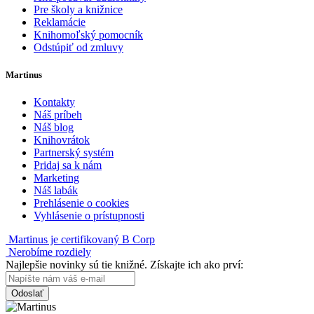
Pre školy a knižnice
Reklamácie
Knihomoľský pomocník
Odstúpiť od zmluvy
Martinus
Kontakty
Náš príbeh
Náš blog
Knihovrátok
Partnerský systém
Pridaj sa k nám
Marketing
Náš labák
Prehlásenie o cookies
Vyhlásenie o prístupnosti
Martinus je certifikovaný B Corp
Nerobíme rozdiely
Najlepšie novinky sú tie knižné. Získajte ich ako prví:
Odoslať