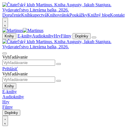
Doručenie
Kníhkupectvá
Knihovrátok
Poukážky
Knižný blog
Kontakt
E-knihy
Audioknihy
Hry
Filmy
Knihy
Doplnky
Vyhľadávanie
Prihlásiť
Vyhľadávanie
Knihy
E-knihy
Audioknihy
Hry
Filmy
Doplnky