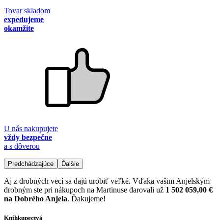
Tovar skladom
expedujeme
okamžite
U nás nakupujete
vždy bezpečne
a s dôverou
Predchádzajúce
Ďalšie
Aj z drobných vecí sa dajú urobiť veľké. Vďaka vašim Anjelským
drobným ste pri nákupoch na Martinuse darovali už
1 502 059,00 €
na Dobrého Anjela
. Ďakujeme!
Kníhkupectvá