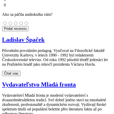
0
Ako sa páčila audiokniha vám?
Pridať recenziu
Ladislav Špaček
Původním povoláním pedagog. Vyučoval na Filozofické fakultě
Univerzity Karlovy, v letech 1990 - 1992 byl redaktorem
Československé televize. Od roku 1992 působil téměř jedenáct let
na Pražském hradě jako mluvčí prezidenta Václava Havla.
Čítať viac
Vydavateľstvo Mladá fronta
Vydavatelství Mladá fronta je moderní vydavatelství s
dvaasedmdesátiletou tradicí. Své dobré jméno staví na mnohaleté
zkušenosti, profesionalitě a dynamickém rozvoji. Vydávají široké
spektrum titulů od populární beletrie přes literaturu faktu až po
odbornou literaturu.