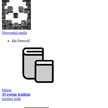
Slovenská mafia
Ján Petrovič
Máme
35-ročnú tradíciu
predaja kníh