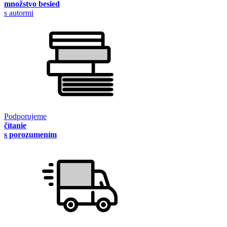
množstvo besied
s autormi
Podporujeme
čítanie
s porozumením