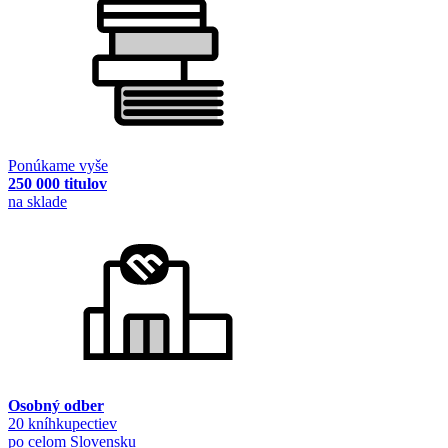
Ponúkame vyše
250 000 titulov
na sklade
Osobný odber
20 kníhkupectiev
po celom Slovensku