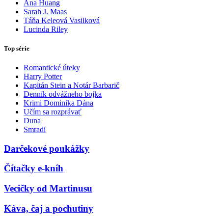
Ana Huang
Sarah J. Maas
Táňa Keleová Vasilková
Lucinda Riley
Top série
Romantické úteky
Harry Potter
Kapitán Stein a Notár Barbarič
Denník odvážneho bojka
Krimi Dominika Dána
Učím sa rozprávať
Duna
Smradi
Darčekové poukážky
Čítačky e-kníh
Vecičky od Martinusu
Káva, čaj a pochutiny