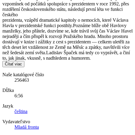
vzpomínek od počátků spolupráce s prezidentem v roce 1992, přes
rozdělení československého státu, následují první léta ve funkci
českého
prezidenta, vzápětí dramatické kapitoly o nemocích, které Václava
Havla v prezidentské funkci postihly.Poznáme blíže obě Havlovy
manželky, jeho přátele, dozvíme se, kde trávil svůj čas Václav Havel
nejraději a čím přispěl k rozvoji Pražského hradu. Mnoho prostoru
dostávají v knize i zážitky z cest s prezidentem — celkem uletěli za
těch deset let vzdálenost ze Země na Měsíc a zpátky, navštívili více
než šedesát zemí světa.Ladislav Špaček má tedy co vyprávět, a činí
to, jak jinak, vkusně, s nadhledem a humorem.
Čítať viac
Naše katalógové číslo
256463
Dĺžka
6:56
Jazyk
čeština
Vydavateľstvo
Mladá fronta