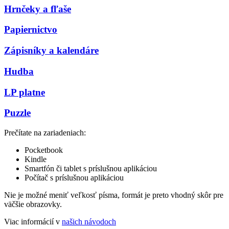
Hrnčeky a fľaše
Papiernictvo
Zápisníky a kalendáre
Hudba
LP platne
Puzzle
Prečítate na zariadeniach:
Pocketbook
Kindle
Smartfón či tablet s príslušnou aplikáciou
Počítač s príslušnou aplikáciou
Nie je možné meniť veľkosť písma, formát je preto vhodný skôr pre
väčšie obrazovky.
Viac informácií v
našich návodoch