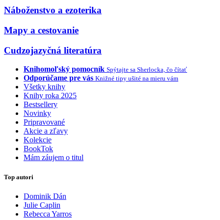
Náboženstvo a ezoterika
Mapy a cestovanie
Cudzojazyčná literatúra
Knihomoľský pomocník
Spýtajte sa Sherlocka, čo čítať
Odporúčame pre vás
Knižné tipy ušité na mieru vám
Všetky knihy
Knihy roka 2025
Bestsellery
Novinky
Pripravované
Akcie a zľavy
Kolekcie
BookTok
Mám záujem o titul
Top autori
Dominik Dán
Julie Caplin
Rebecca Yarros