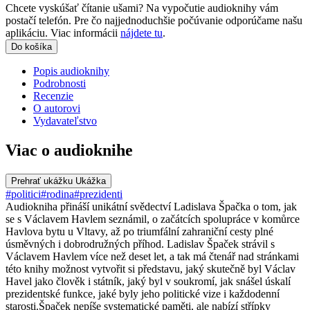
Chcete vyskúšať čítanie ušami? Na vypočutie audioknihy vám
postačí telefón. Pre čo najjednoduchšie počúvanie odporúčame našu
aplikáciu. Viac informácii
nájdete tu
.
Do košíka
Popis audioknihy
Podrobnosti
Recenzie
O autorovi
Vydavateľstvo
Viac o audioknihe
Prehrať ukážku
Ukážka
#politici
#rodina
#prezidenti
Audiokniha přináší unikátní svědectví Ladislava Špačka o tom, jak
se s Václavem Havlem seznámil, o začátcích spolupráce v komůrce
Havlova bytu u Vltavy, až po triumfální zahraniční cesty plné
úsměvných i dobrodružných příhod. Ladislav Špaček strávil s
Václavem Havlem více než deset let, a tak má čtenář nad stránkami
této knihy možnost vytvořit si představu, jaký skutečně byl Václav
Havel jako člověk i státník, jaký byl v soukromí, jak snášel úskalí
prezidentské funkce, jaké byly jeho politické vize i každodenní
starosti.Špaček nepíše systematické paměti, ale nabízí střípky