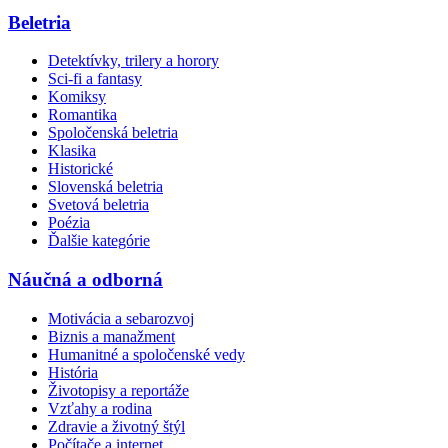
Beletria
Detektívky, trilery a horory
Sci-fi a fantasy
Komiksy
Romantika
Spoločenská beletria
Klasika
Historické
Slovenská beletria
Svetová beletria
Poézia
Ďalšie kategórie
Náučná a odborná
Motivácia a sebarozvoj
Biznis a manažment
Humanitné a spoločenské vedy
História
Životopisy a reportáže
Vzťahy a rodina
Zdravie a životný štýl
Počítače a internet