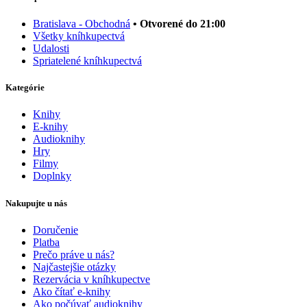
Bratislava - Obchodná
• Otvorené do 21:00
Všetky kníhkupectvá
Udalosti
Spriatelené kníhkupectvá
Kategórie
Knihy
E-knihy
Audioknihy
Hry
Filmy
Doplnky
Nakupujte u nás
Doručenie
Platba
Prečo práve u nás?
Najčastejšie otázky
Rezervácia v kníhkupectve
Ako čítať e-knihy
Ako počúvať audioknihy