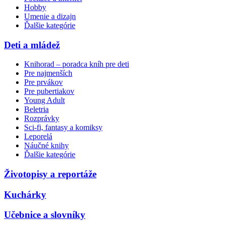
Hobby
Umenie a dizajn
Ďalšie kategórie
Deti a mládež
Knihorad – poradca kníh pre deti
Pre najmenších
Pre prvákov
Pre pubertiakov
Young Adult
Beletria
Rozprávky
Sci-fi, fantasy a komiksy
Leporelá
Náučné knihy
Ďalšie kategórie
Životopisy a reportáže
Kuchárky
Učebnice a slovníky