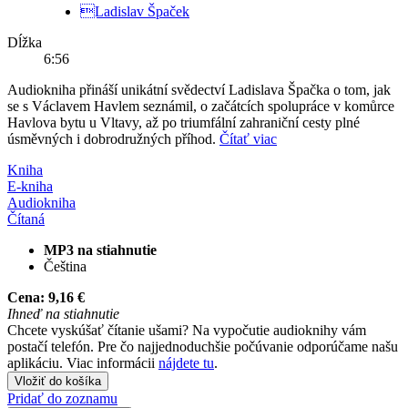
Ladislav Špaček
Dĺžka
6:56
Audiokniha přináší unikátní svědectví Ladislava Špačka o tom, jak
se s Václavem Havlem seznámil, o začátcích spolupráce v komůrce
Havlova bytu u Vltavy, až po triumfální zahraniční cesty plné
úsměvných i dobrodružných příhod.
Čítať viac
Kniha
E-kniha
Audiokniha
Čítaná
MP3 na stiahnutie
Čeština
Cena:
9,16 €
Ihneď na stiahnutie
Chcete vyskúšať čítanie ušami? Na vypočutie audioknihy vám
postačí telefón. Pre čo najjednoduchšie počúvanie odporúčame našu
aplikáciu. Viac informácii
nájdete tu
.
Vložiť do košíka
Pridať do zoznamu