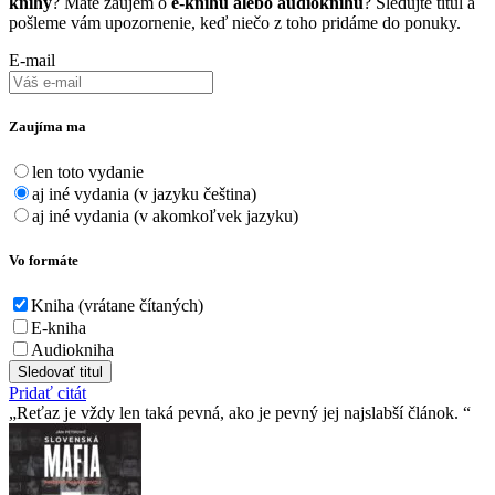
knihy
? Máte záujem o
e-knihu alebo audioknihu
? Sledujte titul a
pošleme vám upozornenie, keď niečo z toho pridáme do ponuky.
E-mail
Zaujíma ma
len toto vydanie
aj iné vydania (v jazyku čeština)
aj iné vydania (v akomkoľvek jazyku)
Vo formáte
Kniha (vrátane čítaných)
E-kniha
Audiokniha
Sledovať titul
Pridať citát
Reťaz je vždy len taká pevná, ako je pevný jej najslabší­ článok.