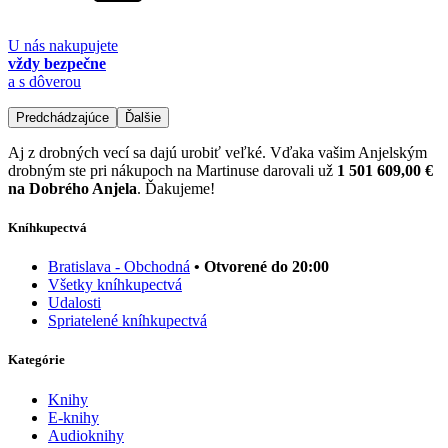
U nás nakupujete
vždy bezpečne
a s dôverou
Predchádzajúce
Ďalšie
Aj z drobných vecí sa dajú urobiť veľké. Vďaka vašim Anjelským
drobným ste pri nákupoch na Martinuse darovali už
1 501 609,00 €
na Dobrého Anjela
. Ďakujeme!
Kníhkupectvá
Bratislava - Obchodná
• Otvorené do 20:00
Všetky kníhkupectvá
Udalosti
Spriatelené kníhkupectvá
Kategórie
Knihy
E-knihy
Audioknihy