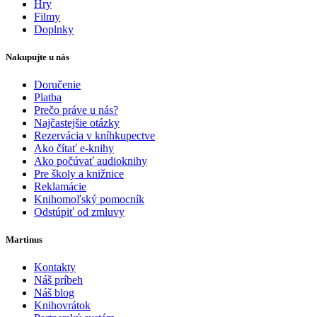
Hry
Filmy
Doplnky
Nakupujte u nás
Doručenie
Platba
Prečo práve u nás?
Najčastejšie otázky
Rezervácia v kníhkupectve
Ako čítať e-knihy
Ako počúvať audioknihy
Pre školy a knižnice
Reklamácie
Knihomoľský pomocník
Odstúpiť od zmluvy
Martinus
Kontakty
Náš príbeh
Náš blog
Knihovrátok