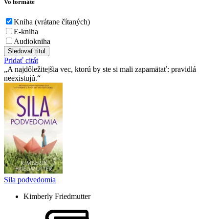
Vo formáte
Kniha (vrátane čítaných)
E-kniha
Audiokniha
Sledovať titul
Pridať citát
A najdôležitejšia vec, ktorú by ste si mali zapamätať: pravidlá
neexistujú.
Sila podvedomia
Kimberly Friedmutter