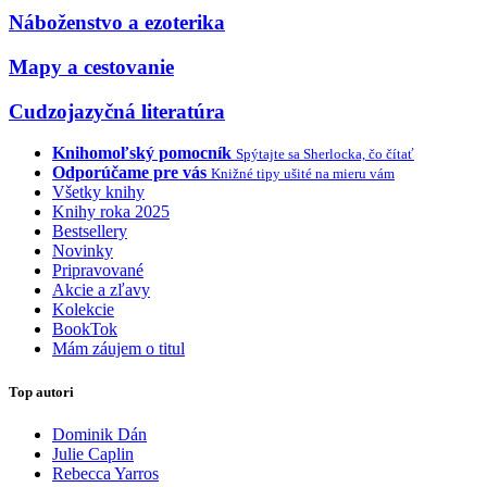
Náboženstvo a ezoterika
Mapy a cestovanie
Cudzojazyčná literatúra
Knihomoľský pomocník
Spýtajte sa Sherlocka, čo čítať
Odporúčame pre vás
Knižné tipy ušité na mieru vám
Všetky knihy
Knihy roka 2025
Bestsellery
Novinky
Pripravované
Akcie a zľavy
Kolekcie
BookTok
Mám záujem o titul
Top autori
Dominik Dán
Julie Caplin
Rebecca Yarros