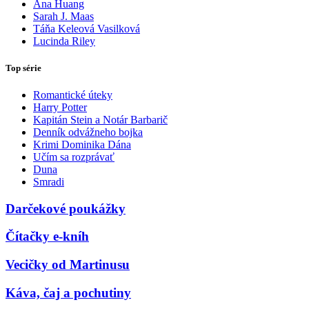
Ana Huang
Sarah J. Maas
Táňa Keleová Vasilková
Lucinda Riley
Top série
Romantické úteky
Harry Potter
Kapitán Stein a Notár Barbarič
Denník odvážneho bojka
Krimi Dominika Dána
Učím sa rozprávať
Duna
Smradi
Darčekové poukážky
Čítačky e-kníh
Vecičky od Martinusu
Káva, čaj a pochutiny