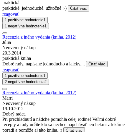
praktická
praktické, jednoduché, užitočné :-)
Čítať viac
reagovať
1 pozitívne hodnotenie
1
1 negatívne hodnotenie
1
Recenzia z iného vydania (kniha, 2012)
Júlia
Neoverený nákup
20.3.2014
praktická kniha
Dobré rady, napísané jednoducho a laicky....
Čítať viac
reagovať
1 pozitívne hodnotenie
1
2 negatívne hodnotenia
2
Recenzia z iného vydania (kniha, 2012)
Marri
Neoverený nákup
19.10.2012
Dobrý radca
Pri prechladnutí a nádche pomohla celej rodine! Veľmi dobré
recepty a rady určite kto sa nechce napchávať len liekmi z lekárne
poradí a pomôže aj táto kniha..:)
Čítať viac