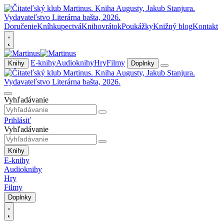
Doručenie
Kníhkupectvá
Knihovrátok
Poukážky
Knižný blog
Kontakt
E-knihy
Audioknihy
Hry
Filmy
Knihy
Doplnky
Vyhľadávanie
Prihlásiť
Vyhľadávanie
Knihy
E-knihy
Audioknihy
Hry
Filmy
Doplnky