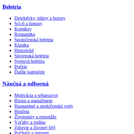
Beletria
Detektívky, trilery a horory
Sci-fi a fantasy
Komiksy
Romantika
Spoločenská beletria
Klasika
Historické
Slovenská beletria
Svetová beletria
Poézia
Ďalšie kategórie
Náučná a odborná
Motivácia a sebarozvoj
Biznis a manažment
Humanitné a spoločenské vedy
História
Životopisy a reportáže
Vzťahy a rodina
Zdravie a životný štýl
Počítače a internet