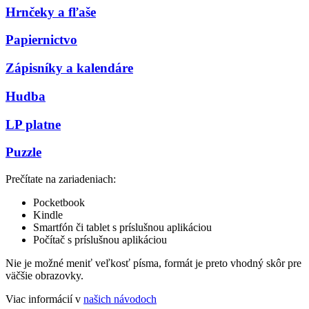
Hrnčeky a fľaše
Papiernictvo
Zápisníky a kalendáre
Hudba
LP platne
Puzzle
Prečítate na zariadeniach:
Pocketbook
Kindle
Smartfón či tablet s príslušnou aplikáciou
Počítač s príslušnou aplikáciou
Nie je možné meniť veľkosť písma, formát je preto vhodný skôr pre
väčšie obrazovky.
Viac informácií v
našich návodoch