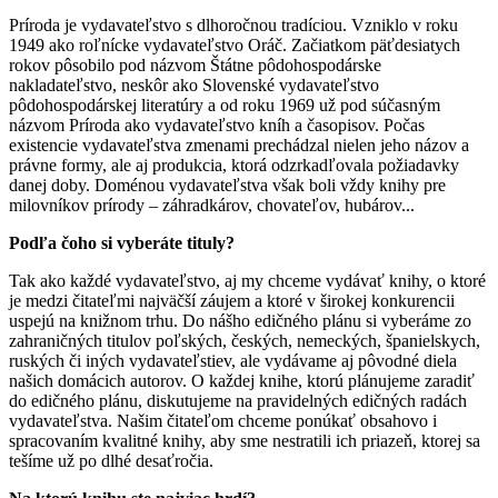
Príroda je vydavateľstvo s dlhoročnou tradíciou. Vzniklo v roku
1949 ako roľnícke vydavateľstvo Oráč. Začiatkom päťdesiatych
rokov pôsobilo pod názvom Štátne pôdohospodárske
nakladateľstvo, neskôr ako Slovenské vydavateľstvo
pôdohospodárskej literatúry a od roku 1969 už pod súčasným
názvom Príroda ako vydavateľstvo kníh a časopisov. Počas
existencie vydavateľstva zmenami prechádzal nielen jeho názov a
právne formy, ale aj produkcia, ktorá odzrkadľovala požiadavky
danej doby. Doménou vydavateľstva však boli vždy knihy pre
milovníkov prírody – záhradkárov, chovateľov, hubárov...
Podľa čoho si vyberáte tituly?
Tak ako každé vydavateľstvo, aj my chceme vydávať knihy, o ktoré
je medzi čitateľmi najväčší záujem a ktoré v širokej konkurencii
uspejú na knižnom trhu. Do nášho edičného plánu si vyberáme zo
zahraničných titulov poľských, českých, nemeckých, španielskych,
ruských či iných vydavateľstiev, ale vydávame aj pôvodné diela
našich domácich autorov. O každej knihe, ktorú plánujeme zaradiť
do edičného plánu, diskutujeme na pravidelných edičných radách
vydavateľstva. Našim čitateľom chceme ponúkať obsahovo i
spracovaním kvalitné knihy, aby sme nestratili ich priazeň, ktorej sa
tešíme už po dlhé desaťročia.