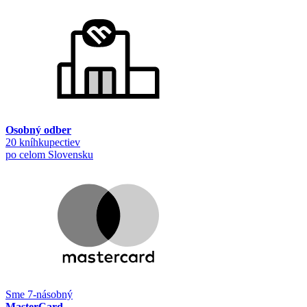
Osobný odber
20 kníhkupectiev
po celom Slovensku
Sme 7-násobný
MasterCard