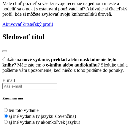
Máte chuť pozrieť si všetky svoje recenzie na jednom mieste a
podeliť sa o ne aj s ostatnými používateľmi? Aktivujte si čítateľský
profil, kde si môžete zvyšovať svoju knihomoľskú úroveň.
Aktivovať čitateľský profil
Sledovať titul
Čakáte na
nové vydanie, preklad alebo naskladnenie tejto
knihy
? Máte záujem o
e-knihu alebo audioknihu
? Sledujte titul a
pošleme vám upozornenie, keď niečo z toho pridáme do ponuky.
E-mail
Zaujíma ma
len toto vydanie
aj iné vydania (v jazyku slovenčina)
aj iné vydania (v akomkoľvek jazyku)