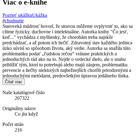
Viac o e-knihe
Pozrieť ukážku
Ukážka
#chudnutie
Staroveká múdrosť hovorí, že stravou môžeme ovplyvniť to, ako sa
cítime fyzicky, duchovne i intelektuálne. Autorka knihy "Čo jesť,
keď..." vychádza z myšlienky, že chorobám treba najskôr
predchádzať, a až potom ich liečiť. Zdravotný stav každého jedinca
úzko súvisí so spôsobom života, aký vedie. Autorka sa snažila túto
problematiku podať „ľudskou rečou“ vrátane praktických a
jednoduchých rád ako na to. Nejde o vedecké dielo, ale o snahu
priblížiť tým, ktorí to potrebujú alebo majú záujem, problematiku
prevencie a liečby niektorých najbežnejších chorôb prirodzenými a
jednoduchými metódami, predovšetkým úpravou jedálneho lístka.
Čítať viac
Naše katalógové číslo
207322
Originálny názov
Co jíst když
Počet strán
216