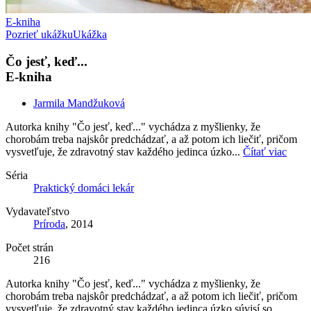
E-kniha
Pozrieť ukážku
Ukážka
Čo jesť, keď...
E-kniha
Jarmila Mandžuková
Autorka knihy "Čo jesť, keď..." vychádza z myšlienky, že
chorobám treba najskôr predchádzať, a až potom ich liečiť, pričom
vysvetľuje, že zdravotný stav každého jedinca úzko...
Čítať viac
Séria
Praktický domáci lekár
Vydavateľstvo
Príroda
, 2014
Počet strán
216
Autorka knihy "Čo jesť, keď..." vychádza z myšlienky, že
chorobám treba najskôr predchádzať, a až potom ich liečiť, pričom
vysvetľuje, že zdravotný stav každého jedinca úzko súvisí so