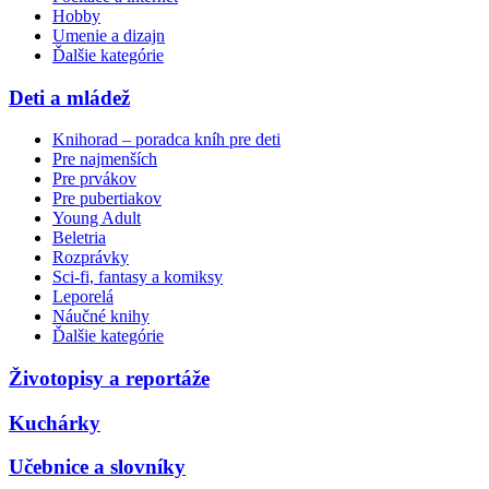
Hobby
Umenie a dizajn
Ďalšie kategórie
Deti a mládež
Knihorad – poradca kníh pre deti
Pre najmenších
Pre prvákov
Pre pubertiakov
Young Adult
Beletria
Rozprávky
Sci-fi, fantasy a komiksy
Leporelá
Náučné knihy
Ďalšie kategórie
Životopisy a reportáže
Kuchárky
Učebnice a slovníky