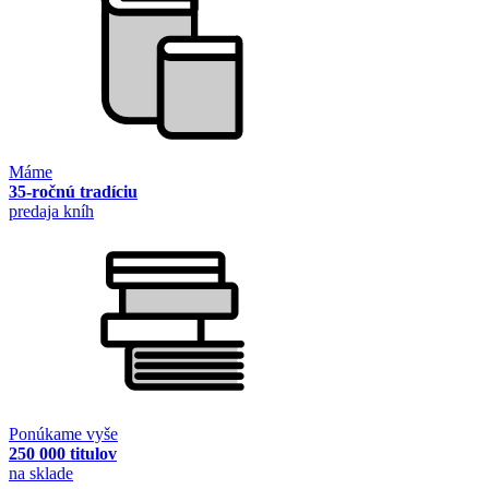
Máme
35-ročnú tradíciu
predaja kníh
Ponúkame vyše
250 000 titulov
na sklade