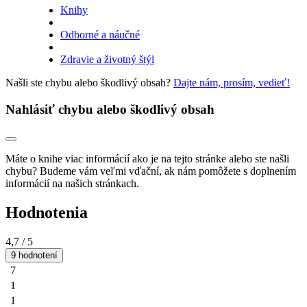
Knihy
Odborné a náučné
Zdravie a životný štýl
Našli ste chybu alebo škodlivý obsah?
Dajte nám, prosím, vedieť!
Nahlásiť chybu alebo škodlivý obsah
Máte o knihe viac informácií ako je na tejto stránke alebo ste našli
chybu? Budeme vám veľmi vďační, ak nám pomôžete s doplnením
informácií na našich stránkach.
Hodnotenia
4,7
/ 5
9 hodnotení
7
1
1