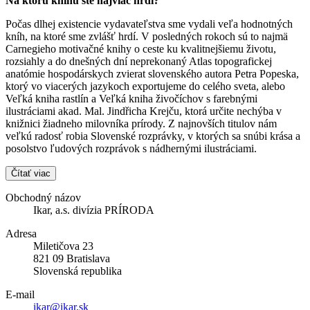
Na ktorú knihu ste najviac hrdí?
Počas dlhej existencie vydavateľstva sme vydali veľa hodnotných
kníh, na ktoré sme zvlášť hrdí. V posledných rokoch sú to najmä
Carnegieho motivačné knihy o ceste ku kvalitnejšiemu životu,
rozsiahly a do dnešných dní neprekonaný Atlas topografickej
anatómie hospodárskych zvierat slovenského autora Petra Popeska,
ktorý vo viacerých jazykoch exportujeme do celého sveta, alebo
Veľká kniha rastlín a Veľká kniha živočíchov s farebnými
ilustráciami akad. Mal. Jindřicha Krejču, ktorá určite nechýba v
knižnici žiadneho milovníka prírody. Z najnovších titulov nám
veľkú radosť robia Slovenské rozprávky, v ktorých sa snúbi krása a
posolstvo ľudových rozprávok s nádhernými ilustráciami.
Čítať viac
Obchodný názov
Ikar, a.s. divízia PRÍRODA
Adresa
Miletičova 23
821 09 Bratislava
Slovenská republika
E-mail
ikar@ikar.sk