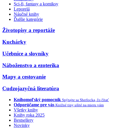
Sci-fi, fantasy a komiksy
Leporelá
Náučné knihy
Ďalšie kategórie
Životopisy a reportáže
Kuchárky
Učebnice a slovníky
Náboženstvo a ezoterika
Mapy a cestovanie
Cudzojazyčná literatúra
Knihomoľský pomocník
Spýtajte sa Sherlocka, čo čítať
Odporúčame pre vás
Knižné tipy ušité na mieru vám
Všetky knihy
Knihy roka 2025
Bestsellery
Novinky