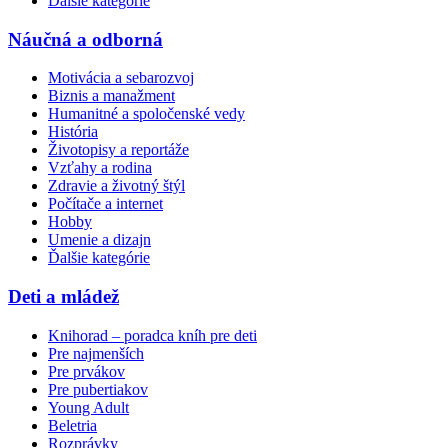
Ďalšie kategórie
Náučná a odborná
Motivácia a sebarozvoj
Biznis a manažment
Humanitné a spoločenské vedy
História
Životopisy a reportáže
Vzťahy a rodina
Zdravie a životný štýl
Počítače a internet
Hobby
Umenie a dizajn
Ďalšie kategórie
Deti a mládež
Knihorad – poradca kníh pre deti
Pre najmenších
Pre prvákov
Pre pubertiakov
Young Adult
Beletria
Rozprávky