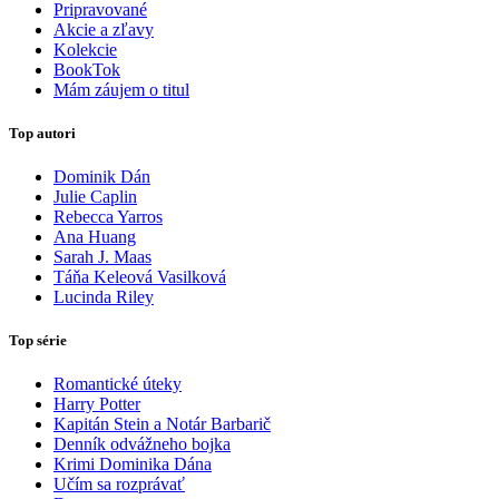
Pripravované
Akcie a zľavy
Kolekcie
BookTok
Mám záujem o titul
Top autori
Dominik Dán
Julie Caplin
Rebecca Yarros
Ana Huang
Sarah J. Maas
Táňa Keleová Vasilková
Lucinda Riley
Top série
Romantické úteky
Harry Potter
Kapitán Stein a Notár Barbarič
Denník odvážneho bojka
Krimi Dominika Dána
Učím sa rozprávať