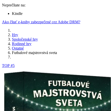
Neprečítate na:
Kindle
Ako čítať e-knihy zabezpečené cez Adobe DRM?
Hry
Spoločenské hry
Rodinné hry
Ostatné
Futbalové majstrovstvá sveta
TOP #5