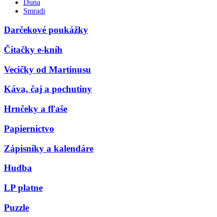
Duna
Smradi
Darčekové poukážky
Čítačky e-kníh
Vecičky od Martinusu
Káva, čaj a pochutiny
Hrnčeky a fľaše
Papiernictvo
Zápisníky a kalendáre
Hudba
LP platne
Puzzle