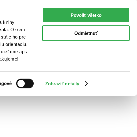
Povoliť všetko
a knihy,
ovala. Okrem
Odmietnuť
stále ho pre
u orientáciu.
dieľame aj s
Ďakujeme!
ngové
Zobraziť detaily