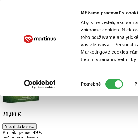
Doručenie
Kníhkupectvá
Knihovrátok
Poukážky
Knižný blog
Kontakt
Môžeme pracovať s cooki
Aby sme vedeli, ako sa na 
zbierame cookies. Niektor
E-knihy
Audioknihy
Hry
Filmy
Knihy
Doplnky
toho používame analytické
vás zlepšovať. Personaliz
Vyhľadávanie
Marketingové cookies nám 
tretími stranami. Veľmi b
Prihlásiť
Výber
Potrebné
P
súhlasu
21,80 €
Vložiť do košíka
Pri nákupe nad 49 €
poštovné zadarmo