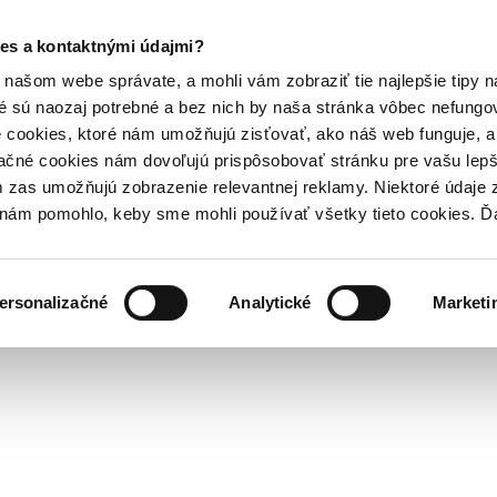
es a kontaktnými údajmi?
našom webe správate, a mohli vám zobraziť tie najlepšie tipy n
é sú naozaj potrebné a bez nich by naša stránka vôbec nefung
 cookies, ktoré nám umožňujú zisťovať, ako náš web funguje, a 
ačné cookies nám dovoľujú prispôsobovať stránku pre vašu lepši
zas umožňujú zobrazenie relevantnej reklamy. Niektoré údaje z
y nám pomohlo, keby sme mohli používať všetky tieto cookies. 
ersonalizačné
Analytické
Marketi