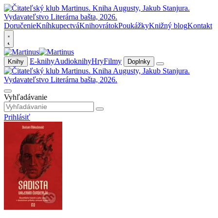
Doručenie
Kníhkupectvá
Knihovrátok
Poukážky
Knižný blog
Kontakt
E-knihy
Audioknihy
Hry
Filmy
Knihy
Doplnky
Vyhľadávanie
Prihlásiť