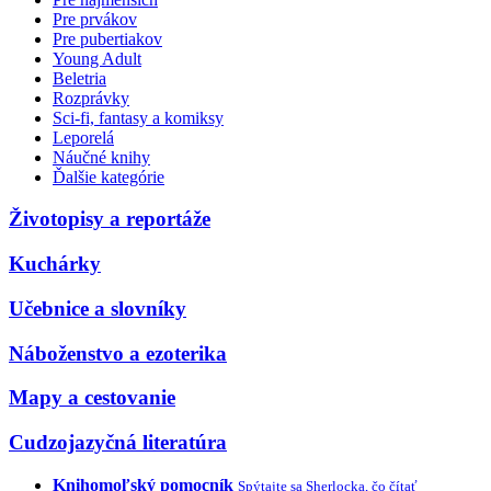
Pre prvákov
Pre pubertiakov
Young Adult
Beletria
Rozprávky
Sci-fi, fantasy a komiksy
Leporelá
Náučné knihy
Ďalšie kategórie
Životopisy a reportáže
Kuchárky
Učebnice a slovníky
Náboženstvo a ezoterika
Mapy a cestovanie
Cudzojazyčná literatúra
Knihomoľský pomocník
Spýtajte sa Sherlocka, čo čítať