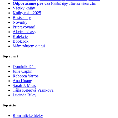
Odporúčame pre vás
Knižné tipy ušité na mieru vám
Všetky knihy
Knihy roka 2025
Bestsellery
Novinky
Pripravované
Akcie a zľavy
Kolekcie
BookTok
Mám záujem o titul
Top autori
Dominik Dán
Julie Caplin
Rebecca Yarros
Ana Huang
Sarah J. Maas
Táňa Keleová Vasilková
Lucinda Riley
Top série
Romantické úteky