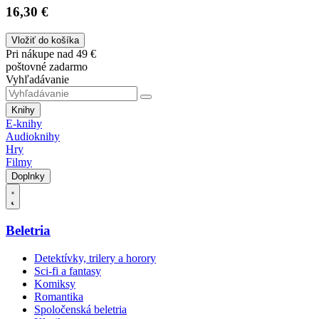
16,30 €
Vložiť do košíka
Pri nákupe nad 49 €
poštovné zadarmo
Vyhľadávanie
Knihy
E-knihy
Audioknihy
Hry
Filmy
Doplnky
Beletria
Detektívky, trilery a horory
Sci-fi a fantasy
Komiksy
Romantika
Spoločenská beletria