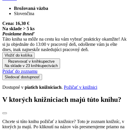
Brožovaná väzba
Slovenčina
Cena:
16,30 €
Na sklade > 5 ks
Posielame ihneď
Táto kniha sa môže na cestu ku vám vybrať prakticky okamžite! Ak
si ju objednáte do 13:00 v pracovný deň, odošleme vám ju ešte
dnes, inak najneskôr nasledujúci pracovný deň.
Vložiť do košíka
Rezervovať v kníhkupectve
Na sklade v 23 kníhkupectvách
Pridať do zoznamu
Sledovať dostupnosť
Dostupné v
piatich knižniciach
.
Požičať v knižnici
V ktorých knižniciach majú túto knihu?
Chcete si túto knihu požičať z knižnice? Toto je zoznam knižníc, v
ktorých ju majú. Po kliknutí na názov vás presmerujeme priamo na