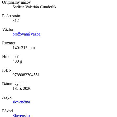
Originálny názov
Sadista Valerián Čunderlík
Počet strán
312
Väzba
brožovaná väzba
Rozmer
140×215 mm
Hmotnosť
400 g
ISBN
9788082304551
Dátum vydania
18. 5. 2026
Jazyk
slovenčina
Pôvod
Slovensko