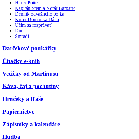
Harry Potter
Kapitán Stein a Notár Barbarič
Denník odvážneho bojka
Krimi Dominika Dána
Učím sa rozprávať
Duna
Smradi
Darčekové poukážky
Čítačky e-kníh
Vecičky od Martinusu
Káva, čaj a pochutiny
Hrnčeky a fľaše
Papiernictvo
Zápisníky a kalendáre
Hudba