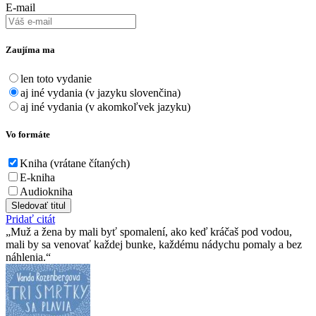
E-mail
Zaujíma ma
len toto vydanie
aj iné vydania (v jazyku slovenčina)
aj iné vydania (v akomkoľvek jazyku)
Vo formáte
Kniha (vrátane čítaných)
E-kniha
Audiokniha
Sledovať titul
Pridať citát
Muž a žena by mali byť spomalení, ako keď kráčaš pod vodou,
mali by sa venovať každej bunke, každému nádychu pomaly a bez
náhlenia.