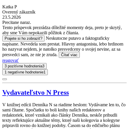
Katka P
Overený zákazník
23.5.2026
Precitane naraz.
Tento príspevok prezrádza dôležité momenty deja, preto je skrytý,
aby sme Vám nepokazili pôžitok z čítania.
Neskutocne putavo a faktograficky
Prajete si ho zobraziť?
napisane. Nevedela som prestat. Hlavny antagonista, lebo hrdinom
ho nazyvat nejdem, je natolko presvedceny o svojej nevine, az sa
presvedci sam, ze nie je zruda.
Čítať viac
reagovať
3 pozitívne hodnotenia
3
1 negatívne hodnotenie
1
Vydavateľstvo N Press
V knižnej edícii Denníka N sa riadime heslom: Vydávame len to, čo
sami čítame. Spočiatku to boli knihy našich redaktorov a
redaktoriek, ktoré vznikali ako články Denníka, neskôr pribudli
texty reflektujúce aktuálne témy, ktoré naši kolegovia a kolegyne
pripravili rovno do knižnej podoby. Časom sa do edičného plánu