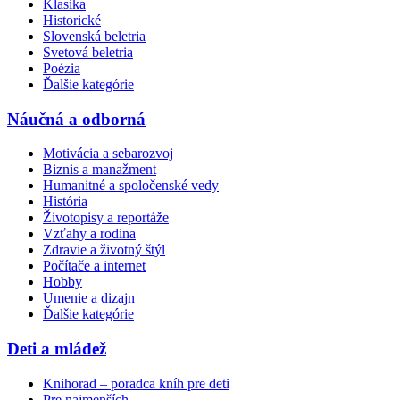
Klasika
Historické
Slovenská beletria
Svetová beletria
Poézia
Ďalšie kategórie
Náučná a odborná
Motivácia a sebarozvoj
Biznis a manažment
Humanitné a spoločenské vedy
História
Životopisy a reportáže
Vzťahy a rodina
Zdravie a životný štýl
Počítače a internet
Hobby
Umenie a dizajn
Ďalšie kategórie
Deti a mládež
Knihorad – poradca kníh pre deti
Pre najmenších