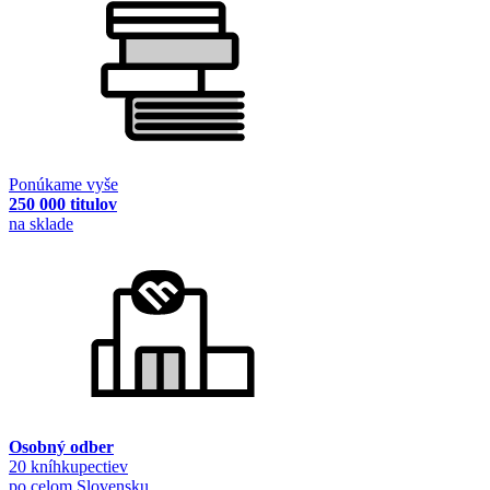
Ponúkame vyše
250 000 titulov
na sklade
Osobný odber
20 kníhkupectiev
po celom Slovensku