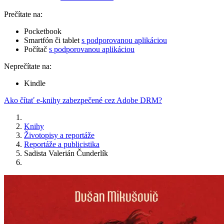
Prečítate na:
Pocketbook
Smartfón či tablet
s podporovanou aplikáciou
Počítač
s podporovanou aplikáciou
Neprečítate na:
Kindle
Ako čítať e-knihy zabezpečené cez Adobe DRM?
Knihy
Životopisy a reportáže
Reportáže a publicistika
Sadista Valerián Čunderlík