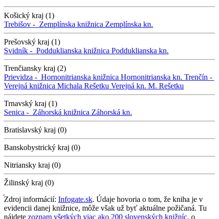
Košický kraj (1)
Trebišov -
Zemplínska knižnica
Zemplínska kn.
Prešovský kraj (1)
Svidník -
Podduklianska knižnica
Podduklianska kn.
Trenčiansky kraj (2)
Prievidza -
Hornonitrianska knižnica
Hornonitrianska kn.
Trenčín -
Verejná knižnica Michala Rešetku
Verejná kn. M. Rešetku
Trnavský kraj (1)
Senica -
Záhorská knižnica
Záhorská kn.
Bratislavský kraj (0)
Banskobystrický kraj (0)
Nitriansky kraj (0)
Žilinský kraj (0)
Zdroj informácií:
Infogate.sk
. Údaje hovoria o tom, že kniha je v
evidencii danej knižnice, môže však už byť aktuálne požičaná. Tu
nájdete
zoznam všetkých viac ako 200 slovenských knižníc
, o