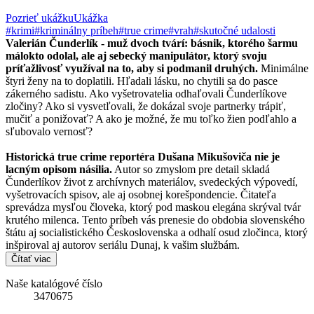
Pozrieť ukážku
Ukážka
#krimi
#kriminálny príbeh
#true crime
#vrah
#skutočné udalosti
Valerián Čunderlík - muž dvoch tvárí: básnik, ktorého šarmu
málokto odolal, ale aj sebecký manipulátor, ktorý svoju
príťažlivosť využíval na to, aby si podmanil druhých.
Minimálne
štyri ženy na to doplatili. Hľadali lásku, no chytili sa do pasce
zákerného sadistu. Ako vyšetrovatelia odhaľovali Čunderlíkove
zločiny? Ako si vysvetľovali, že dokázal svoje partnerky trápiť,
mučiť a ponižovať? A ako je možné, že mu toľko žien podľahlo a
sľubovalo vernosť?
Historická true crime reportéra Dušana Mikušoviča nie je
lacným opisom násilia.
Autor so zmyslom pre detail skladá
Čunderlíkov život z archívnych materiálov, svedeckých výpovedí,
vyšetrovacích spisov, ale aj osobnej korešpondencie. Čitateľa
sprevádza mysľou človeka, ktorý pod maskou elegána skrýval tvár
krutého milenca. Tento príbeh vás prenesie do obdobia slovenského
štátu aj socialistického Československa a odhalí osud zločinca, ktorý
inšpiroval aj autorov seriálu Dunaj, k vašim službám.
Čítať viac
Naše katalógové číslo
3470675