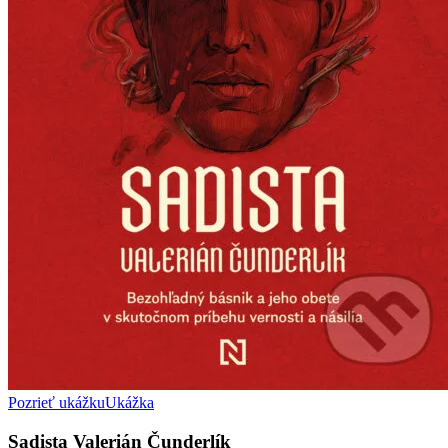
Pozrieť ukážku
Ukážka
Sadista Valerián Čunderlík