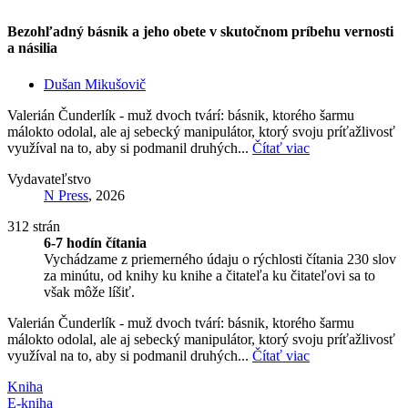
Bezohľadný básnik a jeho obete v skutočnom príbehu vernosti
a násilia
Dušan Mikušovič
Valerián Čunderlík - muž dvoch tvárí: básnik, ktorého šarmu
málokto odolal, ale aj sebecký manipulátor, ktorý svoju príťažlivosť
využíval na to, aby si podmanil druhých...
Čítať viac
Vydavateľstvo
N Press
, 2026
312 strán
6-7 hodín čítania
Vychádzame z priemerného údaju o rýchlosti čítania 230 slov
za minútu, od knihy ku knihe a čitateľa ku čitateľovi sa to
však môže líšiť.
Valerián Čunderlík - muž dvoch tvárí: básnik, ktorého šarmu
málokto odolal, ale aj sebecký manipulátor, ktorý svoju príťažlivosť
využíval na to, aby si podmanil druhých...
Čítať viac
Kniha
E-kniha