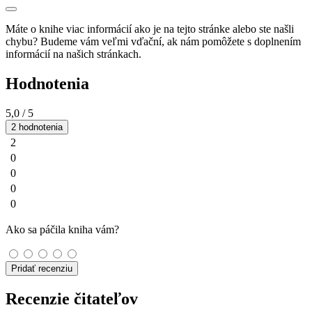
Máte o knihe viac informácií ako je na tejto stránke alebo ste našli
chybu? Budeme vám veľmi vďační, ak nám pomôžete s doplnením
informácií na našich stránkach.
Hodnotenia
5,0
/ 5
2 hodnotenia
2
0
0
0
0
Ako sa páčila kniha vám?
Pridať recenziu
Recenzie čitateľov