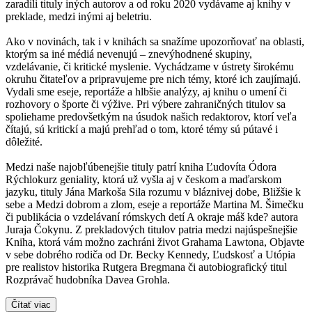
zaradili tituly iných autorov a od roku 2020 vydávame aj knihy v
preklade, medzi inými aj beletriu.
Ako v novinách, tak i v knihách sa snažíme upozorňovať na oblasti,
ktorým sa iné médiá nevenujú – znevýhodnené skupiny,
vzdelávanie, či kritické myslenie. Vychádzame v ústrety širokému
okruhu čitateľov a pripravujeme pre nich témy, ktoré ich zaujímajú.
Vydali sme eseje, reportáže a hlbšie analýzy, aj knihu o umení či
rozhovory o športe či výžive. Pri výbere zahraničných titulov sa
spoliehame predovšetkým na úsudok našich redaktorov, ktorí veľa
čítajú, sú kritickí a majú prehľad o tom, ktoré témy sú pútavé i
dôležité.
Medzi naše najobľúbenejšie tituly patrí kniha Ľudovíta Ódora
Rýchlokurz geniality, ktorá už vyšla aj v českom a maďarskom
jazyku, tituly Jána Markoša Sila rozumu v bláznivej dobe, Bližšie k
sebe a Medzi dobrom a zlom, eseje a reportáže Martina M. Šimečku
či publikácia o vzdelávaní rómskych detí A okraje máš kde? autora
Juraja Čokynu. Z prekladových titulov patria medzi najúspešnejšie
Kniha, ktorá vám možno zachráni život Grahama Lawtona, Objavte
v sebe dobrého rodiča od Dr. Becky Kennedy, Ľudskosť a Utópia
pre realistov historika Rutgera Bregmana či autobiografický titul
Rozprávač hudobníka Davea Grohla.
Čítať viac