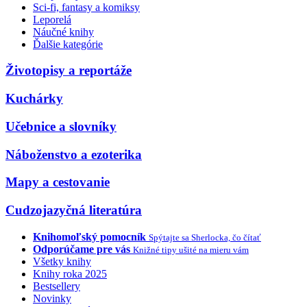
Sci-fi, fantasy a komiksy
Leporelá
Náučné knihy
Ďalšie kategórie
Životopisy a reportáže
Kuchárky
Učebnice a slovníky
Náboženstvo a ezoterika
Mapy a cestovanie
Cudzojazyčná literatúra
Knihomoľský pomocník
Spýtajte sa Sherlocka, čo čítať
Odporúčame pre vás
Knižné tipy ušité na mieru vám
Všetky knihy
Knihy roka 2025
Bestsellery
Novinky