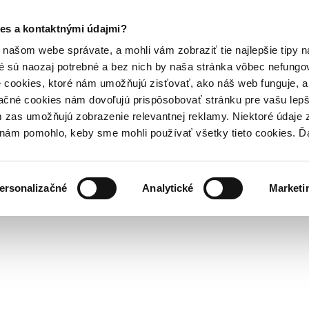
es a kontaktnými údajmi?
našom webe správate, a mohli vám zobraziť tie najlepšie tipy n
é sú naozaj potrebné a bez nich by naša stránka vôbec nefung
 cookies, ktoré nám umožňujú zisťovať, ako náš web funguje, a 
ačné cookies nám dovoľujú prispôsobovať stránku pre vašu lepši
zas umožňujú zobrazenie relevantnej reklamy. Niektoré údaje z
y nám pomohlo, keby sme mohli používať všetky tieto cookies. 
ersonalizačné
Analytické
Marketi