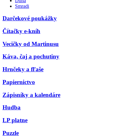
Duna
Smradi
Darčekové poukážky
Čítačky e-kníh
Vecičky od Martinusu
Káva, čaj a pochutiny
Hrnčeky a fľaše
Papiernictvo
Zápisníky a kalendáre
Hudba
LP platne
Puzzle