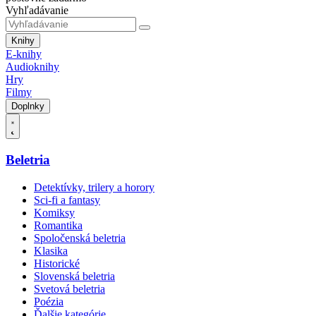
Vyhľadávanie
Knihy
E-knihy
Audioknihy
Hry
Filmy
Doplnky
Beletria
Detektívky, trilery a horory
Sci-fi a fantasy
Komiksy
Romantika
Spoločenská beletria
Klasika
Historické
Slovenská beletria
Svetová beletria
Poézia
Ďalšie kategórie