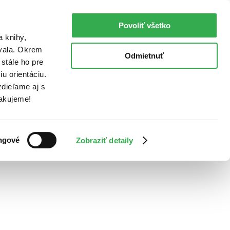
Povoliť všetko
a knihy,
ovala. Okrem
Odmietnuť
stále ho pre
u orientáciu.
dieľame aj s
Ďakujeme!
ngové
Zobraziť detaily