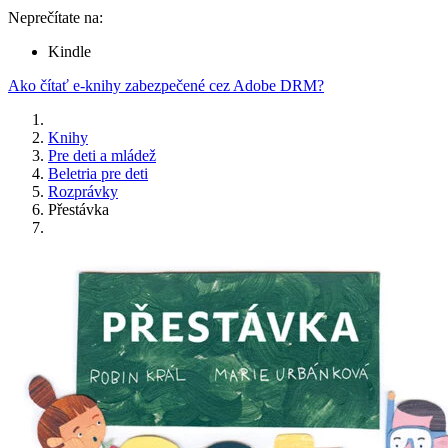
Neprečítate na:
Kindle
Ako čítať e-knihy zabezpečené cez Adobe DRM?
Knihy
Pre deti a mládež
Beletria pre deti
Rozprávky
Přestávka