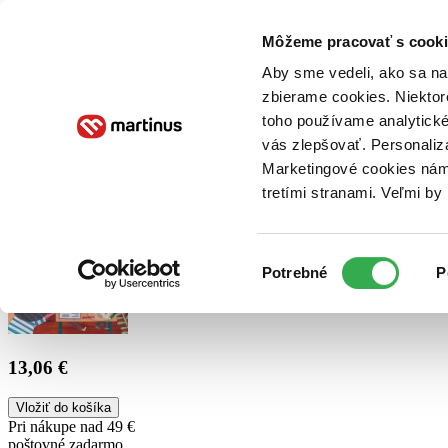
Doručenie
Kníhkupectvá
Knihovrátok
Poukážky
Knižný blog
Kontakt
Môžeme pracovať s cooki
Aby sme vedeli, ako sa na 
zbierame cookies. Niektor
E-knihy
Audioknihy
Hry
Filmy
Knihy
Doplnky
toho používame analytické
vás zlepšovať. Personaliz
Vyhľadávanie
Marketingové cookies nám 
tretími stranami. Veľmi b
Prihlásiť
Výber
Potrebné
P
súhlasu
13,06 €
Vložiť do košíka
Pri nákupe nad 49 €
poštovné zadarmo