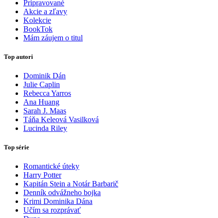
Pripravované
Akcie a zľavy
Kolekcie
BookTok
Mám záujem o titul
Top autori
Dominik Dán
Julie Caplin
Rebecca Yarros
Ana Huang
Sarah J. Maas
Táňa Keleová Vasilková
Lucinda Riley
Top série
Romantické úteky
Harry Potter
Kapitán Stein a Notár Barbarič
Denník odvážneho bojka
Krimi Dominika Dána
Učím sa rozprávať