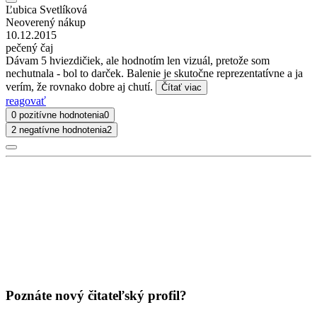
Ľubica Svetlíková
Neoverený nákup
10.12.2015
pečený čaj
Dávam 5 hviezdičiek, ale hodnotím len vizuál, pretože som
nechutnala - bol to darček. Balenie je skutočne reprezentatívne a ja
verím, že rovnako dobre aj chutí.
Čítať viac
reagovať
0 pozitívne hodnotenia
0
2 negatívne hodnotenia
2
Poznáte nový čitateľský profil?