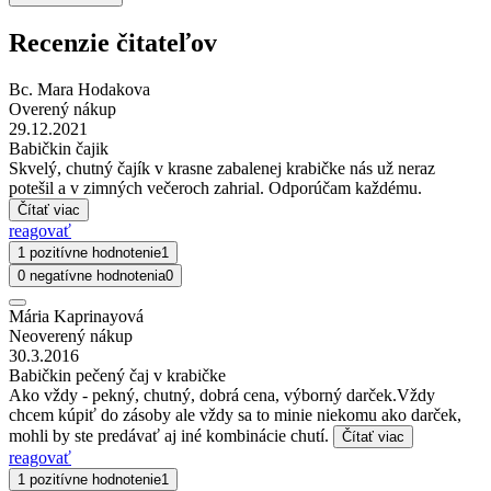
Recenzie čitateľov
Bc. Mara Hodakova
Overený nákup
29.12.2021
Babičkin čajik
Skvelý, chutný čajík v krasne zabalenej krabičke nás už neraz
potešil a v zimných večeroch zahrial. Odporúčam každému.
Čítať viac
reagovať
1 pozitívne hodnotenie
1
0 negatívne hodnotenia
0
Mária Kaprinayová
Neoverený nákup
30.3.2016
Babičkin pečený čaj v krabičke
Ako vždy - pekný, chutný, dobrá cena, výborný darček.Vždy
chcem kúpiť do zásoby ale vždy sa to minie niekomu ako darček,
mohli by ste predávať aj iné kombinácie chutí.
Čítať viac
reagovať
1 pozitívne hodnotenie
1