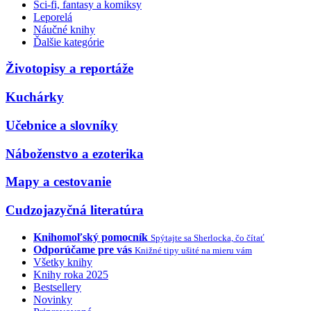
Sci-fi, fantasy a komiksy
Leporelá
Náučné knihy
Ďalšie kategórie
Životopisy a reportáže
Kuchárky
Učebnice a slovníky
Náboženstvo a ezoterika
Mapy a cestovanie
Cudzojazyčná literatúra
Knihomoľský pomocník
Spýtajte sa Sherlocka, čo čítať
Odporúčame pre vás
Knižné tipy ušité na mieru vám
Všetky knihy
Knihy roka 2025
Bestsellery
Novinky