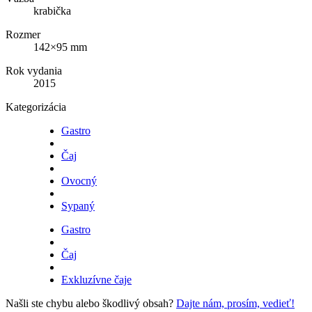
krabička
Rozmer
142×95 mm
Rok vydania
2015
Kategorizácia
Gastro
Čaj
Ovocný
Sypaný
Gastro
Čaj
Exkluzívne čaje
Našli ste chybu alebo škodlivý obsah?
Dajte nám, prosím, vedieť!