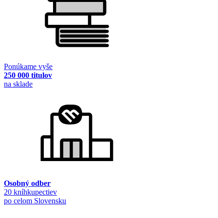
Ponúkame vyše
250 000 titulov
na sklade
Osobný odber
20 kníhkupectiev
po celom Slovensku