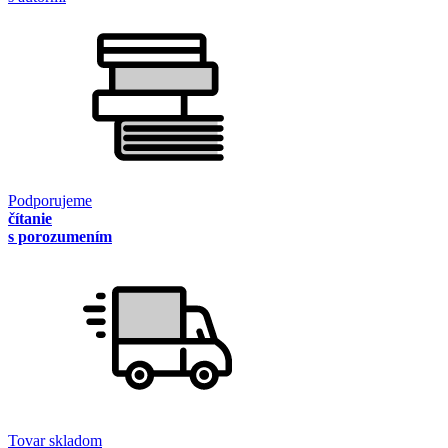
Podporujeme
čítanie
s porozumením
Tovar skladom