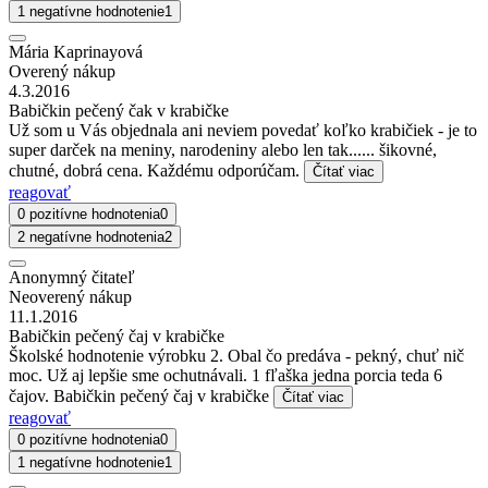
1 negatívne hodnotenie
1
Mária Kaprinayová
Overený nákup
4.3.2016
Babičkin pečený čak v krabičke
Už som u Vás objednala ani neviem povedať koľko krabičiek - je to
super darček na meniny, narodeniny alebo len tak...... šikovné,
chutné, dobrá cena. Každému odporúčam.
Čítať viac
reagovať
0 pozitívne hodnotenia
0
2 negatívne hodnotenia
2
Anonymný čitateľ
Neoverený nákup
11.1.2016
Babičkin pečený čaj v krabičke
Školské hodnotenie výrobku 2. Obal čo predáva - pekný, chuť nič
moc. Už aj lepšie sme ochutnávali. 1 fľaška jedna porcia teda 6
čajov. Babičkin pečený čaj v krabičke
Čítať viac
reagovať
0 pozitívne hodnotenia
0
1 negatívne hodnotenie
1