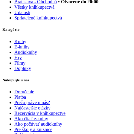
Bratislava - Obchodná
• Otvorené do 20:00
Všetky kníhkupectvá
Udalosti
Spriatelené kníhkupectvá
Kategórie
Knihy
E-knihy
Audioknihy
Hry
Filmy
Doplnky
Nakupujte u nás
Doručenie
Platba
Prečo práve u nás?
Najčastejšie otázky
Rezervácia v kníhkupectve
Ako čítať e-knihy
Ako počúvať audioknihy
Pre školy a knižnice