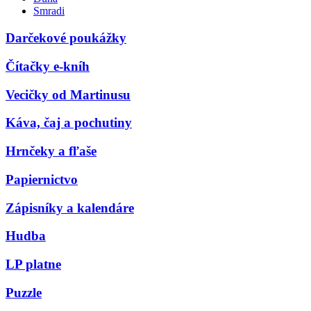
Smradi
Darčekové poukážky
Čítačky e-kníh
Vecičky od Martinusu
Káva, čaj a pochutiny
Hrnčeky a fľaše
Papiernictvo
Zápisníky a kalendáre
Hudba
LP platne
Puzzle