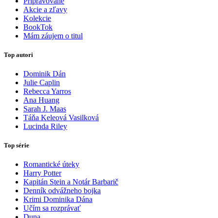
Pripravované
Akcie a zľavy
Kolekcie
BookTok
Mám záujem o titul
Top autori
Dominik Dán
Julie Caplin
Rebecca Yarros
Ana Huang
Sarah J. Maas
Táňa Keleová Vasilková
Lucinda Riley
Top série
Romantické úteky
Harry Potter
Kapitán Stein a Notár Barbarič
Denník odvážneho bojka
Krimi Dominika Dána
Učím sa rozprávať
Duna