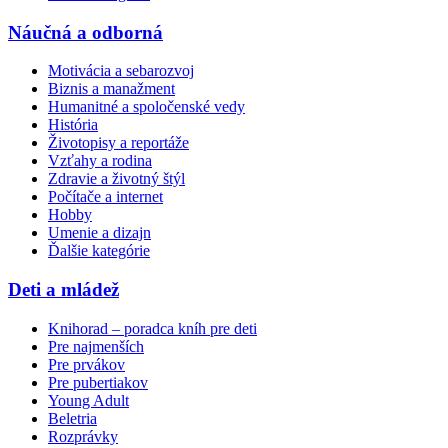
Náučná a odborná
Motivácia a sebarozvoj
Biznis a manažment
Humanitné a spoločenské vedy
História
Životopisy a reportáže
Vzťahy a rodina
Zdravie a životný štýl
Počítače a internet
Hobby
Umenie a dizajn
Ďalšie kategórie
Deti a mládež
Knihorad – poradca kníh pre deti
Pre najmenších
Pre prvákov
Pre pubertiakov
Young Adult
Beletria
Rozprávky