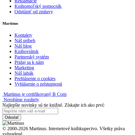
Reklamácie
Knihomoľský pomocník
Odstúpiť od zmluvy
Martinus
Kontakty
Náš príbeh
Náš blog
Knihovrátok
Partnerský systém
Pridaj sa k nám
Marketing
Náš labák
Prehlásenie o cookies
Vyhlásenie o prístupnosti
Martinus je certifikovaný B Corp
Nerobíme rozdiely
Najlepšie novinky sú tie knižné. Získajte ich ako prví:
Odoslať
© 2000-2026 Martinus. Internetové kníhkupectvo. Všetky práva
vyhradené.