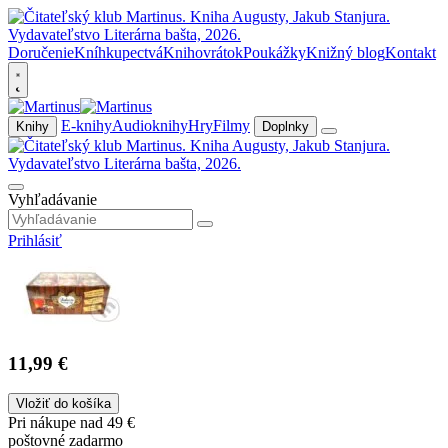
Doručenie
Kníhkupectvá
Knihovrátok
Poukážky
Knižný blog
Kontakt
E-knihy
Audioknihy
Hry
Filmy
Knihy
Doplnky
Vyhľadávanie
Prihlásiť
11,99 €
Vložiť do košíka
Pri nákupe nad 49 €
poštovné zadarmo