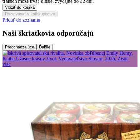
ďalších môže trvať dlhšie, zvyčajne do 32 dní.
Vložiť do košíka
Rezervovať v kníhkupectve
Pridať do zoznamu
Naši škriatkovia odporúčajú
Predchádzajúce
Ďalšie