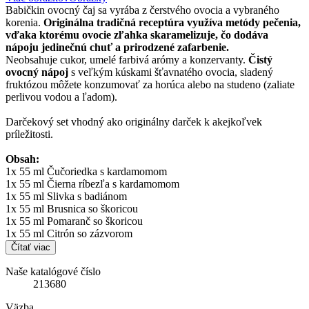
Babičkin ovocný čaj sa vyrába z čerstvého ovocia a vybraného
korenia.
Originálna tradičná receptúra využíva metódy pečenia,
vďaka ktorému ovocie zľahka skaramelizuje, čo dodáva
nápoju jedinečnú chuť a prirodzené zafarbenie.
Neobsahuje cukor, umelé farbivá arómy a konzervanty.
Čistý
ovocný nápoj
s veľkým kúskami šťavnatého ovocia, sladený
fruktózou môžete konzumovať za horúca alebo na studeno (zaliate
perlivou vodou a ľadom).
Darčekový set vhodný ako originálny darček k akejkoľvek
príležitosti.
Obsah:
1x 55 ml Čučoriedka s kardamomom
1x 55 ml Čierna ríbezľa s kardamomom
1x 55 ml Slivka s badiánom
1x 55 ml Brusnica so škoricou
1x 55 ml Pomaranč so škoricou
1x 55 ml Citrón so zázvorom
Čítať viac
Naše katalógové číslo
213680
Väzba