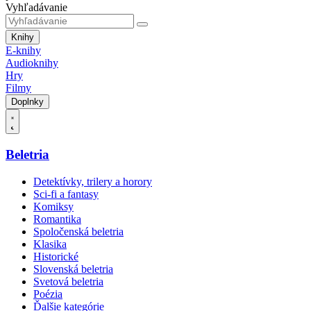
Vyhľadávanie
Knihy
E-knihy
Audioknihy
Hry
Filmy
Doplnky
Beletria
Detektívky, trilery a horory
Sci-fi a fantasy
Komiksy
Romantika
Spoločenská beletria
Klasika
Historické
Slovenská beletria
Svetová beletria
Poézia
Ďalšie kategórie