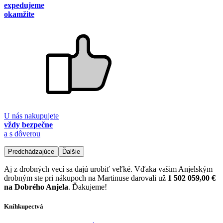
expedujeme
okamžite
U nás nakupujete
vždy bezpečne
a s dôverou
Predchádzajúce
Ďalšie
Aj z drobných vecí sa dajú urobiť veľké. Vďaka vašim Anjelským
drobným ste pri nákupoch na Martinuse darovali už
1 502 059,00 €
na Dobrého Anjela
. Ďakujeme!
Kníhkupectvá