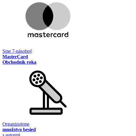
Sme 7-násobný
MasterCard
Obchodník roka
Organizujeme
množstvo besied
s autormi