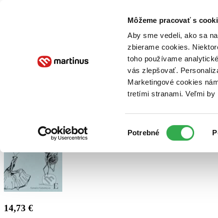
Doručenie
Kníhkupectvá
Knihovrátok
Poukážky
Knižný blog
Kontakt
Môžeme pracovať s cooki
Aby sme vedeli, ako sa na 
zbierame cookies. Niektor
E-knihy
Audioknihy
Hry
Filmy
Knihy
Doplnky
toho používame analytické
vás zlepšovať. Personaliz
Vyhľadávanie
Marketingové cookies nám 
tretími stranami. Veľmi b
Prihlásiť
Výber
Potrebné
P
súhlasu
14,73 €