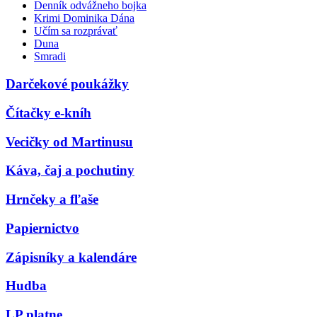
Denník odvážneho bojka
Krimi Dominika Dána
Učím sa rozprávať
Duna
Smradi
Darčekové poukážky
Čítačky e-kníh
Vecičky od Martinusu
Káva, čaj a pochutiny
Hrnčeky a fľaše
Papiernictvo
Zápisníky a kalendáre
Hudba
LP platne