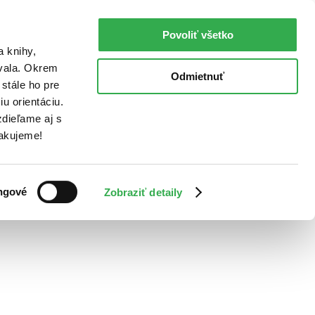
Povoliť všetko
a knihy,
ovala. Okrem
Odmietnuť
stále ho pre
u orientáciu.
dieľame aj s
Ďakujeme!
ngové
Zobraziť detaily