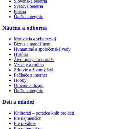
Slovenská beletria
Svetová beletria
Poézia
Ďalšie kategórie
Náučná a odborná
Motivácia a sebarozvoj
Biznis a manažment
Humanitné a spoločenské vedy
História
Životopisy a reportáže
Vzťahy a rodina
Zdravie a životný štýl
Počítače a internet
Hobby
Umenie a dizajn
Ďalšie kategórie
Deti a mládež
Knihorad – poradca kníh pre deti
Pre najmenších
Pre prvákov
Pre pubertiakov