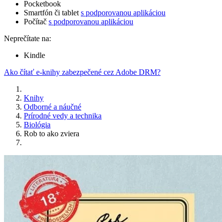
Pocketbook
Smartfón či tablet
s podporovanou aplikáciou
Počítač
s podporovanou aplikáciou
Neprečítate na:
Kindle
Ako čítať e-knihy zabezpečené cez Adobe DRM?
Knihy
Odborné a náučné
Prírodné vedy a technika
Biológia
Rob to ako zviera