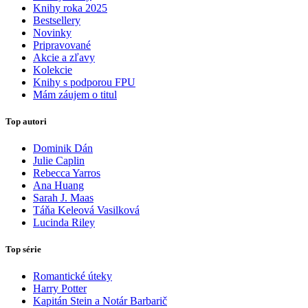
Knihy roka 2025
Bestsellery
Novinky
Pripravované
Akcie a zľavy
Kolekcie
Knihy s podporou FPU
Mám záujem o titul
Top autori
Dominik Dán
Julie Caplin
Rebecca Yarros
Ana Huang
Sarah J. Maas
Táňa Keleová Vasilková
Lucinda Riley
Top série
Romantické úteky
Harry Potter
Kapitán Stein a Notár Barbarič