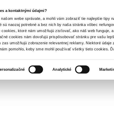
es a kontaktnými údajmi?
našom webe správate, a mohli vám zobraziť tie najlepšie tipy n
é sú naozaj potrebné a bez nich by naša stránka vôbec nefung
 cookies, ktoré nám umožňujú zisťovať, ako náš web funguje, a 
ačné cookies nám dovoľujú prispôsobovať stránku pre vašu lepši
zas umožňujú zobrazenie relevantnej reklamy. Niektoré údaje z
y nám pomohlo, keby sme mohli používať všetky tieto cookies. 
ersonalizačné
Analytické
Marketi