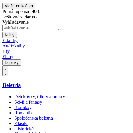
Vložiť do košíka
Pri nákupe nad 49 €
poštovné zadarmo
Vyhľadávanie
Knihy
E-knihy
Audioknihy
Hry
Filmy
Doplnky
Beletria
Detektívky, trilery a horory
Sci-fi a fantasy
Komiksy
Romantika
Spoločenská beletria
Klasika
Historické