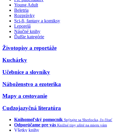
Young Adult
Beletria
Rozprávky
Sci-fi, fantasy a komiksy
Leporelá
Náučné knihy
Ďalšie kategórie
Životopisy a reportáže
Kuchárky
Učebnice a slovníky
Náboženstvo a ezoterika
Mapy a cestovanie
Cudzojazyčná literatúra
Knihomoľský pomocník
Spýtajte sa Sherlocka, čo čítať
Odporúčame pre vás
Knižné tipy ušité na mieru vám
Všetky knihy