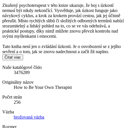
Zkušený psychoterapeut v této knize ukazuje, že boj s úzkostí
nemusí být nikdy nekončící. Vysvětluje, jak úzkost funguje jako
návykový cyklus, a krok za krokem provází cestou, jak jej účinně
přerušit. Místo rychlých slibů či složitých odborných termínů nabízí
srozumitelný a lidský pohled na to, co se ve vás odehrává, a
praktické postupy, díky nimž můžete znovu převzít kontrolu nad
svými myšlenkami i emocemi.
Tato kniha není jen o zvládání úzkosti. Je o osvobození se z jejího
sevření a o tom, jak se znovu nadechnout a začít žít naplno.
Čítať viac
Naše katalógové číslo
3476289
Originálny názov
How to Be Your Own Therapist
Počet strán
256
Väzba
brožovaná väzba
Rozmer