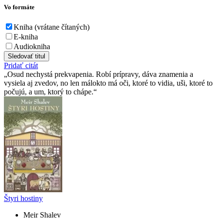
Vo formáte
Kniha (vrátane čítaných)
E-kniha
Audiokniha
Sledovať titul
Pridať citát
Osud nechystá prekvapenia. Robí prípravy, dáva znamenia a
vysiela aj zvedov, no len málokto má oči, ktoré to vidia, uši, ktoré to
počujú, a um, ktorý to chápe.
Štyri hostiny
Meir Shalev