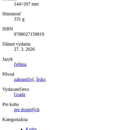
144×207 mm
Hmotnosť
331 g
ISBN
9788027159819
Dátum vydania
27. 3. 2026
Jazyk
čeština
Pôvod
zahraničný
,
Írsko
Vydavateľstvo
Grada
Pre koho
pre dospelých
Kategorizácia
Knihy