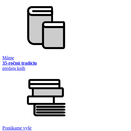
Máme
35-ročnú tradíciu
predaja kníh
Ponúkame vyše