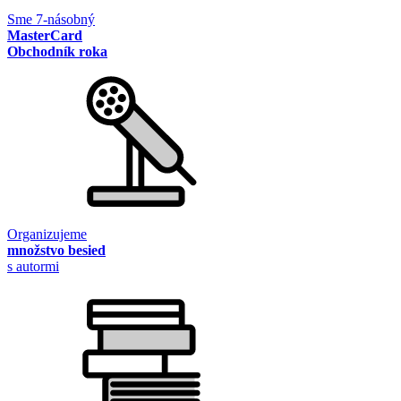
Sme 7-násobný
MasterCard
Obchodník roka
Organizujeme
množstvo besied
s autormi