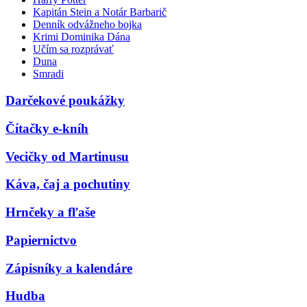
Kapitán Stein a Notár Barbarič
Denník odvážneho bojka
Krimi Dominika Dána
Učím sa rozprávať
Duna
Smradi
Darčekové poukážky
Čítačky e-kníh
Vecičky od Martinusu
Káva, čaj a pochutiny
Hrnčeky a fľaše
Papiernictvo
Zápisníky a kalendáre
Hudba