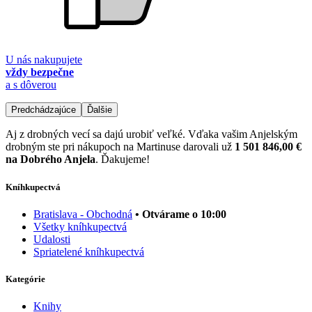
U nás nakupujete
vždy bezpečne
a s dôverou
Predchádzajúce
Ďalšie
Aj z drobných vecí sa dajú urobiť veľké. Vďaka vašim Anjelským
drobným ste pri nákupoch na Martinuse darovali už
1 501 846,00 €
na Dobrého Anjela
. Ďakujeme!
Kníhkupectvá
Bratislava - Obchodná
• Otvárame o 10:00
Všetky kníhkupectvá
Udalosti
Spriatelené kníhkupectvá
Kategórie
Knihy