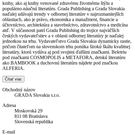
knihy, ako aj knihy venované zdravému životnému štýlu a
populárno-náučnú literatúru. Grada Publishing a Grada Slovakia
naďalej udávajú trendy v odbornej literatúre v najrozmanitejších
oblastiach, ako je právo, ekonomika a manažment, financie a
účtovníctvo, architektúra a stavebníctvo, zdravotníctvo a medicína
atď. V súčasnosti patrí Grada Publishing do trojice najväčších
českých vydavateľstiev a v oblasti odbornej literatúry je naďalej
jednotkou na trhu. Vydavateľstvo Grada Slovakia dynamicky rastie,
pričom čitateľom na slovenskom trhu ponúka širokú škálu kvalitnej
literatúry, ktorú vydáva aj pod svojimi ďalšími značkami. Beletriu
pod značkami COSMOPOLIS a METAFORA, detskú literatúru
ako BAMBOOK a duchovnú literatúru nájdete pod značkou
ALFERIA.
Čítať viac
Obchodný názov
GRADA Slovakia s.r.o.
Adresa
Moskovská 29
811 08 Bratislava
Slovenská republika
E-mail