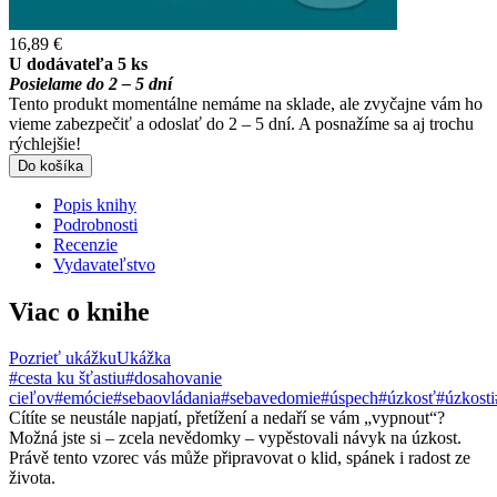
16,89 €
U dodávateľa 5 ks
Posielame do 2 – 5 dní
Tento produkt momentálne nemáme na sklade, ale zvyčajne vám ho
vieme zabezpečiť a odoslať do 2 – 5 dní. A posnažíme sa aj trochu
rýchlejšie!
Do košíka
Popis knihy
Podrobnosti
Recenzie
Vydavateľstvo
Viac o knihe
Pozrieť ukážku
Ukážka
#cesta ku šťastiu
#dosahovanie
cieľov
#emócie
#sebaovládania
#sebavedomie
#úspech
#úzkosť
#úzkosti
Cítíte se neustále napjatí, přetížení a nedaří se vám „vypnout“?
Možná jste si – zcela nevědomky – vypěstovali návyk na úzkost.
Právě tento vzorec vás může připravovat o klid, spánek i radost ze
života.