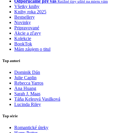
Odporúčame pre vás
Knižné tipy ušité na mieru vám
Všetky knihy
Knihy roka 2025
Bestsellery
Novinky
Pripravované
Akcie a zľavy
Kolekcie
BookTok
Mám záujem o titul
Top autori
Dominik Dán
Julie Caplin
Rebecca Yarros
Ana Huang
Sarah J. Maas
Táňa Keleová Vasilková
Lucinda Riley
Top série
Romantické úteky
Harry Potter