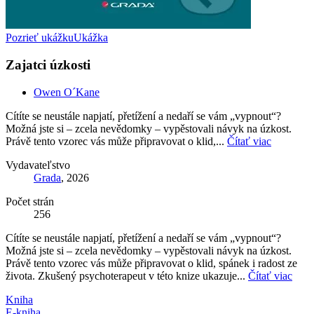
Pozrieť ukážku
Ukážka
Zajatci úzkosti
Owen O´Kane
Cítíte se neustále napjatí, přetížení a nedaří se vám „vypnout“?
Možná jste si – zcela nevědomky – vypěstovali návyk na úzkost.
Právě tento vzorec vás může připravovat o klid,...
Čítať viac
Vydavateľstvo
Grada
, 2026
Počet strán
256
Cítíte se neustále napjatí, přetížení a nedaří se vám „vypnout“?
Možná jste si – zcela nevědomky – vypěstovali návyk na úzkost.
Právě tento vzorec vás může připravovat o klid, spánek i radost ze
života. Zkušený psychoterapeut v této knize ukazuje...
Čítať viac
Kniha
E-kniha