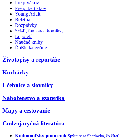
Pre prvákov
Pre pubertiakov
Young Adult
Beletria
Rozprávky
Sci-fi, fantasy a komiksy
Leporelá
Náučné knihy
Ďalšie kategórie
Životopisy a reportáže
Kuchárky
Učebnice a slovníky
Náboženstvo a ezoterika
Mapy a cestovanie
Cudzojazyčná literatúra
Knihomoľský pomocník
Spýtajte sa Sherlocka, čo čítať