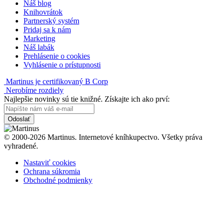
Náš blog
Knihovrátok
Partnerský systém
Pridaj sa k nám
Marketing
Náš labák
Prehlásenie o cookies
Vyhlásenie o prístupnosti
Martinus je certifikovaný B Corp
Nerobíme rozdiely
Najlepšie novinky sú tie knižné. Získajte ich ako prví:
Odoslať
© 2000-2026 Martinus. Internetové kníhkupectvo. Všetky práva
vyhradené.
Nastaviť cookies
Ochrana súkromia
Obchodné podmienky