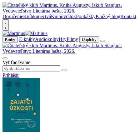
Doručenie
Kníhkupectvá
Knihovrátok
Poukážky
Knižný blog
Kontakt
E-knihy
Audioknihy
Hry
Filmy
Knihy
Doplnky
Vyhľadávanie
Prihlásiť