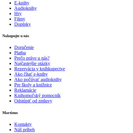
E-knihy
Audioknihy
Hry
Filmy
Doplnky
Nakupujte u nás
Doručenie
Platba
Prečo práve u nás?
Najčastejšie otázky
Rezervácia v kníhkupectve
Ako čítať e-knihy
Ako počúvať audioknihy
Pre školy a knižnice
Reklamácie
Knihomoľský pomocník
Odstúpiť od zmluvy
Martinus
Kontakty
Náš príbeh