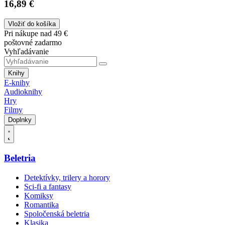
16,89 €
Vložiť do košíka
Pri nákupe nad 49 €
poštovné zadarmo
Vyhľadávanie
Knihy
E-knihy
Audioknihy
Hry
Filmy
Doplnky
Beletria
Detektívky, trilery a horory
Sci-fi a fantasy
Komiksy
Romantika
Spoločenská beletria
Klasika