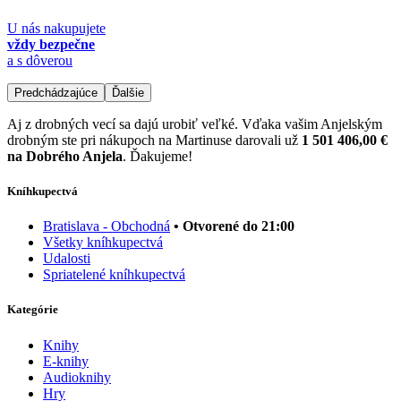
U nás nakupujete
vždy bezpečne
a s dôverou
Predchádzajúce
Ďalšie
Aj z drobných vecí sa dajú urobiť veľké. Vďaka vašim Anjelským
drobným ste pri nákupoch na Martinuse darovali už
1 501 406,00 €
na Dobrého Anjela
. Ďakujeme!
Kníhkupectvá
Bratislava - Obchodná
• Otvorené do 21:00
Všetky kníhkupectvá
Udalosti
Spriatelené kníhkupectvá
Kategórie
Knihy
E-knihy
Audioknihy
Hry