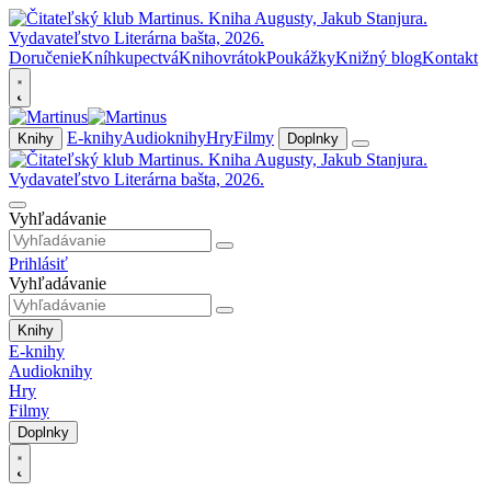
Doručenie
Kníhkupectvá
Knihovrátok
Poukážky
Knižný blog
Kontakt
E-knihy
Audioknihy
Hry
Filmy
Knihy
Doplnky
Vyhľadávanie
Prihlásiť
Vyhľadávanie
Knihy
E-knihy
Audioknihy
Hry
Filmy
Doplnky