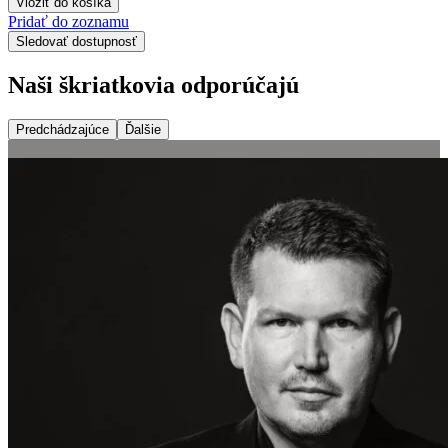
Vložiť do košíka
Pridať do zoznamu
Sledovať dostupnosť
Naši škriatkovia odporúčajú
Predchádzajúce
Ďalšie