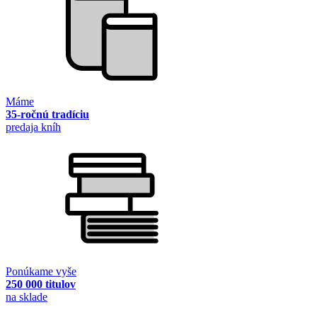
Máme
35-ročnú tradíciu
predaja kníh
Ponúkame vyše
250 000 titulov
na sklade