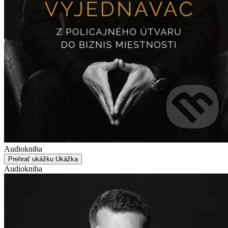
Audiokniha
Prehrať ukážku
Ukážka
Audiokniha