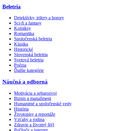
Beletria
Detektívky, trilery a horory
Sci-fi a fantasy
Komiksy
Romantika
Spoločenská beletria
Klasika
Historické
Slovenská beletria
Svetová beletria
Poézia
Ďalšie kategórie
Náučná a odborná
Motivácia a sebarozvoj
Biznis a manažment
Humanitné a spoločenské vedy
História
Životopisy a reportáže
Vzťahy a rodina
Zdravie a životný štýl
Počítače a internet