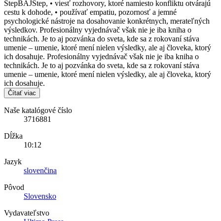
StepBAJStep, • viesť rozhovory, ktoré namiesto konfliktu otvárajú
cestu k dohode, • používať empatiu, pozornosť a jemné
psychologické nástroje na dosahovanie konkrétnych, merateľných
výsledkov. Profesionálny vyjednávač však nie je iba kniha o
technikách. Je to aj pozvánka do sveta, kde sa z rokovaní stáva
umenie – umenie, ktoré mení nielen výsledky, ale aj človeka, ktorý
ich dosahuje. Profesionálny vyjednávač však nie je iba kniha o
technikách. Je to aj pozvánka do sveta, kde sa z rokovaní stáva
umenie – umenie, ktoré mení nielen výsledky, ale aj človeka, ktorý
ich dosahuje.
Čítať viac
Naše katalógové číslo
3716881
Dĺžka
10:12
Jazyk
slovenčina
Pôvod
Slovensko
Vydavateľstvo