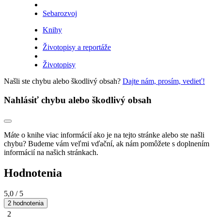
Sebarozvoj
Knihy
Životopisy a reportáže
Životopisy
Našli ste chybu alebo škodlivý obsah?
Dajte nám, prosím, vedieť!
Nahlásiť chybu alebo škodlivý obsah
Máte o knihe viac informácií ako je na tejto stránke alebo ste našli
chybu? Budeme vám veľmi vďační, ak nám pomôžete s doplnením
informácií na našich stránkach.
Hodnotenia
5,0
/ 5
2 hodnotenia
2