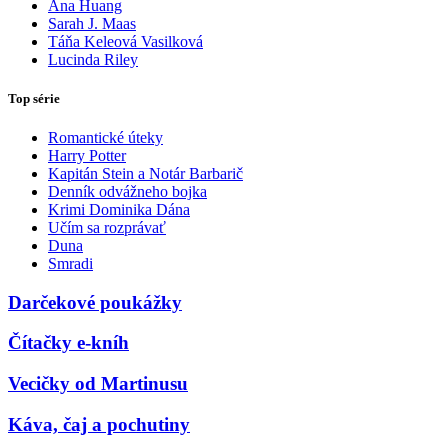
Ana Huang
Sarah J. Maas
Táňa Keleová Vasilková
Lucinda Riley
Top série
Romantické úteky
Harry Potter
Kapitán Stein a Notár Barbarič
Denník odvážneho bojka
Krimi Dominika Dána
Učím sa rozprávať
Duna
Smradi
Darčekové poukážky
Čítačky e-kníh
Vecičky od Martinusu
Káva, čaj a pochutiny