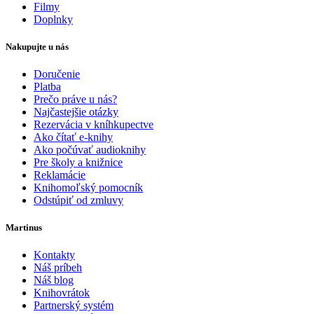
Filmy
Doplnky
Nakupujte u nás
Doručenie
Platba
Prečo práve u nás?
Najčastejšie otázky
Rezervácia v kníhkupectve
Ako čítať e-knihy
Ako počúvať audioknihy
Pre školy a knižnice
Reklamácie
Knihomoľský pomocník
Odstúpiť od zmluvy
Martinus
Kontakty
Náš príbeh
Náš blog
Knihovrátok
Partnerský systém