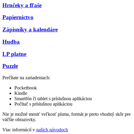
Hrnčeky a fľaše
Papiernictvo
Zápisníky a kalendáre
Hudba
LP platne
Puzzle
Prečítate na zariadeniach:
Pocketbook
Kindle
Smartfón či tablet s príslušnou aplikáciou
Počítač s príslušnou aplikáciou
Nie je možné meniť veľkosť písma, formát je preto vhodný skôr pre
väčšie obrazovky.
Viac informácií v
našich návodoch