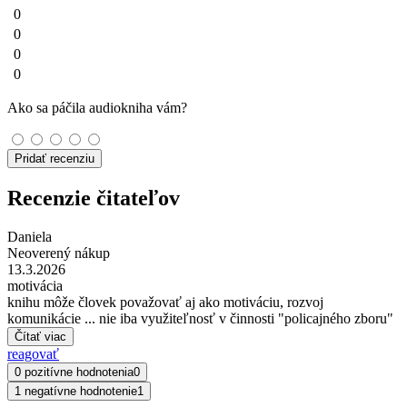
0
0
0
0
Ako sa páčila audiokniha vám?
Pridať recenziu
Recenzie čitateľov
Daniela
Neoverený nákup
13.3.2026
motivácia
knihu môže človek považovať aj ako motiváciu, rozvoj
komunikácie ... nie iba využiteľnosť v činnosti "policajného zboru"
Čítať viac
reagovať
0 pozitívne hodnotenia
0
1 negatívne hodnotenie
1