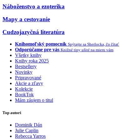
Náboženstvo a ezoterika
Mapy a cestovanie
Cudzojazyčná literatúra
Knihomoľský pomocník
Spýtajte sa Sherlocka, čo čítať
Odporúčame pre vás
Knižné tipy ušité na mieru vám
Všetky knihy
Knihy roka 2025
Bestsellery
Novinky
Pripravované
Akcie a zľavy
Kolekcie
BookTok
Mám záujem o titul
Top autori
Dominik Dán
Julie Caplin
Rebecca Yarros