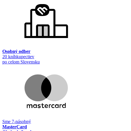
Osobný odber
20 kníhkupectiev
po celom Slovensku
Sme 7-násobný
MasterCard