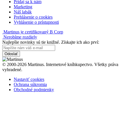
Pridaj sa k nám
Marketing
Náš labák
Prehlásenie o cookies
Vyhlásenie o prístupnosti
Martinus je certifikovaný B Corp
Nerobíme rozdiely
Najlepšie novinky sú tie knižné. Získajte ich ako prví:
Odoslať
© 2000-2026 Martinus. Internetové kníhkupectvo. Všetky práva
vyhradené.
Nastaviť cookies
Ochrana súkromia
Obchodné podmienky