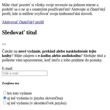
Máte chuť pozrieť si všetky svoje recenzie na jednom mieste a
podeliť sa o ne aj s ostatnými používateľmi? Aktivujte si čítateľský
profil, kde si môžete zvyšovať svoju knihomoľskú úroveň.
Aktivovať čitateľský profil
Sledovať titul
Čakáte na
nové vydanie, preklad alebo naskladnenie tejto
knihy
? Máte záujem o
e-knihu alebo audioknihu
? Sledujte titul a
pošleme vám upozornenie, keď niečo z toho pridáme do ponuky.
E-mail
Zaujíma ma
len toto vydanie
aj iné vydania (v jazyku slovenčina)
aj iné vydania (v akomkoľvek jazyku)