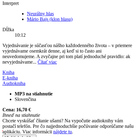
Interpret
Neurálny hlas
Mário Bajs (klon hlasu)
Dĺžka
10:12
Vyjednávanie je súčasťou nášho každodenného života – v priemere
vyjednávame osemkrát denne, aj keď si to často ani
neuvedomujeme. A zvyčajne pri tom platí jednoduché pravidlo: ak
nevyjednávame...
Čítať viac
Kniha
E-kniha
Audiokniha
MP3 na stiahnutie
Slovenčina
Cena:
16,70 €
Ihneď na stiahnutie
Chcete vyskúšať čítanie ušami? Na vypočutie audioknihy vám
postačí telefón. Pre čo najjednoduchšie počúvanie odporúčame našu
aplikáciu. Viac informácii
nájdete tu
.