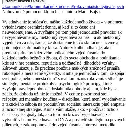
Prehrať ukážku
Ukážka
#komunikácia
#komunikačné zručnosti
#rokovania
#stratégie
#úspech
Nahovorené pomocou klonu hlasu autora Mária Bajsa.
Vyjednávanie je súčasťou nášho každodenného života – v priemere
vyjednávame osemkrát denne, aj keď si to často ani
neuvedomujeme. A zvyčajne pri tom platí jednoduché pravidlo: ak
nevyjednávame my, niekto iný vyjednáva za nás – a ak niekto iný
vyjednáva za nás, šanca, že dostaneme to, čo skutočne chceme a
potrebujeme, dramaticky klesá. Autor v knihe odhaľuje, ako
preniesť princípy krízového policajného vyjednávania do
každodenného bežného života, či do sveta obchodu a podnikania,
kde sú v hre peniaze, reputácia a udržateľné, dlhodobé vzťahy.
Zároveň ukazuje, že precízne použitie mäkkých zručností prináša
rukolapné a merateľné výsledky. Kniha je jedinečná v tom, že spája
svet policajného „miesta činu“ s realitou biznis rokovaní. Odhaľuje
stratégie, mentálne protokoly a psychologické princípy, ktoré
zvyšujú pravdepodobnosť dosiahnutia dohody aj tam, kde by sa
zdalo, že dohoda už nie je možná. V centre pozornosti stojí
rešpektujúci mentálny koučing – disciplína, ktorá mení vyjednávanie
z taktického súboja na produktívnu sociálnu interakciu plnú empatie
a racionálnej stratégie. Kniha vám ukáže, ako: • používať ticho a
čítať skryté signály tak, ako to robia krízoví vyjednávači, • si
vytvoriť vlastnú Vyjednávaciu DNA a postaviť stratégiu na pevných
pilieroch, • zakomponovať do vyjednávania autorovu metodiku