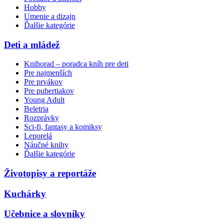
Hobby
Umenie a dizajn
Ďalšie kategórie
Deti a mládež
Knihorad – poradca kníh pre deti
Pre najmenších
Pre prvákov
Pre pubertiakov
Young Adult
Beletria
Rozprávky
Sci-fi, fantasy a komiksy
Leporelá
Náučné knihy
Ďalšie kategórie
Životopisy a reportáže
Kuchárky
Učebnice a slovníky