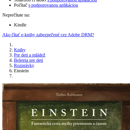
Počítač
s podporovanou aplikáciou
Neprečítate na:
Kindle
Ako čítať e-knihy zabezpečené cez Adobe DRM?
Knihy
Pre deti a mládež
Beletria pre deti
Rozprávky
Einstein