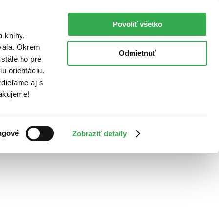
Povoliť všetko
a knihy,
ovala. Okrem
Odmietnuť
stále ho pre
u orientáciu.
dieľame aj s
Ďakujeme!
ngové
Zobraziť detaily