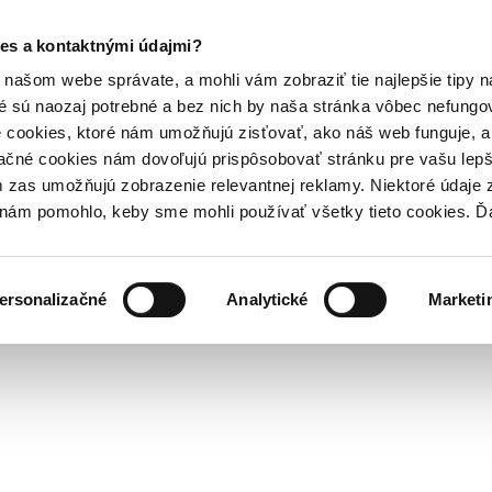
es a kontaktnými údajmi?
našom webe správate, a mohli vám zobraziť tie najlepšie tipy n
é sú naozaj potrebné a bez nich by naša stránka vôbec nefung
 cookies, ktoré nám umožňujú zisťovať, ako náš web funguje, a 
ačné cookies nám dovoľujú prispôsobovať stránku pre vašu lepši
zas umožňujú zobrazenie relevantnej reklamy. Niektoré údaje z
y nám pomohlo, keby sme mohli používať všetky tieto cookies. 
ersonalizačné
Analytické
Marketi