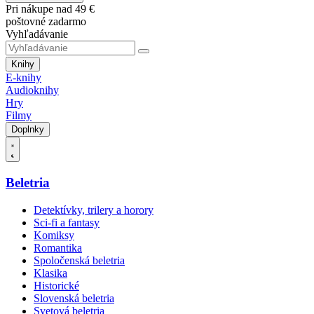
Pri nákupe nad 49 €
poštovné zadarmo
Vyhľadávanie
Knihy
E-knihy
Audioknihy
Hry
Filmy
Doplnky
Beletria
Detektívky, trilery a horory
Sci-fi a fantasy
Komiksy
Romantika
Spoločenská beletria
Klasika
Historické
Slovenská beletria
Svetová beletria