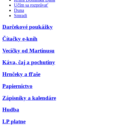
Učím sa rozprávať
Duna
Smradi
Darčekové poukážky
Čítačky e-kníh
Vecičky od Martinusu
Káva, čaj a pochutiny
Hrnčeky a fľaše
Papiernictvo
Zápisníky a kalendáre
Hudba
LP platne