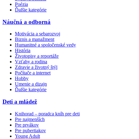
Poézia
Ďalšie kategórie
Náučná a odborná
Motivácia a sebarozvoj
Biznis a manažment
Humanitné a spoločenské vedy
História
Životopisy a reportáže
Vzťahy a rodina
Zdravie a životný štýl
Počítače a internet
Hobby
Umenie a dizajn
Ďalšie kategórie
Deti a mládež
Knihorad – poradca kníh pre deti
Pre najmenších
Pre prvákov
Pre pubertiakov
Young Adult