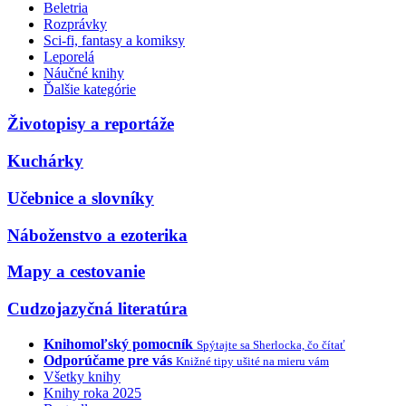
Beletria
Rozprávky
Sci-fi, fantasy a komiksy
Leporelá
Náučné knihy
Ďalšie kategórie
Životopisy a reportáže
Kuchárky
Učebnice a slovníky
Náboženstvo a ezoterika
Mapy a cestovanie
Cudzojazyčná literatúra
Knihomoľský pomocník
Spýtajte sa Sherlocka, čo čítať
Odporúčame pre vás
Knižné tipy ušité na mieru vám
Všetky knihy
Knihy roka 2025