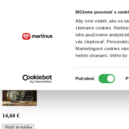
Doručenie
Kníhkupectvá
Knihovrátok
Poukážky
Knižný blog
Kontakt
Môžeme pracovať s cooki
Aby sme vedeli, ako sa na 
zbierame cookies. Niektor
E-knihy
Audioknihy
Hry
Filmy
Knihy
Doplnky
toho používame analytické
vás zlepšovať. Personaliz
Vyhľadávanie
Marketingové cookies nám 
tretími stranami. Veľmi b
Prihlásiť
Výber
Potrebné
P
súhlasu
14,60 €
Vložiť do košíka