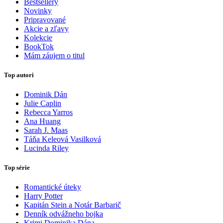
Bestsellery
Novinky
Pripravované
Akcie a zľavy
Kolekcie
BookTok
Mám záujem o titul
Top autori
Dominik Dán
Julie Caplin
Rebecca Yarros
Ana Huang
Sarah J. Maas
Táňa Keleová Vasilková
Lucinda Riley
Top série
Romantické úteky
Harry Potter
Kapitán Stein a Notár Barbarič
Denník odvážneho bojka
Krimi Dominika Dána