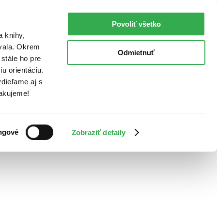
Povoliť všetko
a knihy,
ovala. Okrem
Odmietnuť
stále ho pre
u orientáciu.
dieľame aj s
Ďakujeme!
ngové
Zobraziť detaily