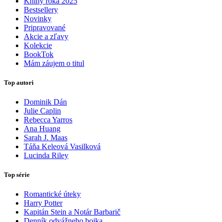
Knihy roka 2025
Bestsellery
Novinky
Pripravované
Akcie a zľavy
Kolekcie
BookTok
Mám záujem o titul
Top autori
Dominik Dán
Julie Caplin
Rebecca Yarros
Ana Huang
Sarah J. Maas
Táňa Keleová Vasilková
Lucinda Riley
Top série
Romantické úteky
Harry Potter
Kapitán Stein a Notár Barbarič
Denník odvážneho bojka