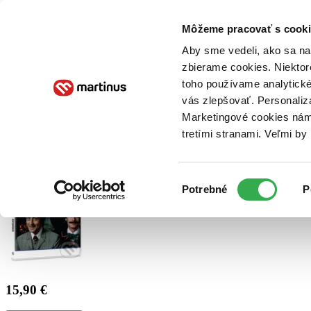
Doručenie
Kníhkupectvá
Knihovrátok
Poukážky
Knižný blog
Kontakt
Môžeme pracovať s cooki
Aby sme vedeli, ako sa na 
zbierame cookies. Niektor
E-knihy
Audioknihy
Hry
Filmy
Knihy
Doplnky
toho používame analytické
vás zlepšovať. Personaliz
Vyhľadávanie
Marketingové cookies nám 
tretími stranami. Veľmi b
Prihlásiť
Výber
Potrebné
P
súhlasu
15,90 €