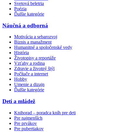
Svetová beletria
Poézia
Ďalšie kategórie
Náučná a odborná
Motivácia a sebarozvoj
Biznis a manažment
Humanitné a spoločenské vedy
História
Životopisy a reportáže
Vzťahy a rodina
Zdravie a životný štýl
Počítače a internet
Hobby
Umenie a dizajn
Ďalšie kategórie
Deti a mládež
Knihorad – poradca kníh pre deti
Pre najmenších
Pre prvákov
Pre pubertiakov