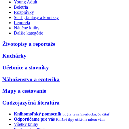
Young Adult
Beletria
Rozprávky
Sci-fi, fantasy a komiksy
Leporelá
Náučné knihy
Ďalšie kategórie
Životopisy a reportáže
Kuchárky
Učebnice a slovníky
Náboženstvo a ezoterika
Mapy a cestovanie
Cudzojazyčná literatúra
Knihomoľský pomocník
Spýtajte sa Sherlocka, čo čítať
Odporúčame pre vás
Knižné tipy ušité na mieru vám
Všetky knihy