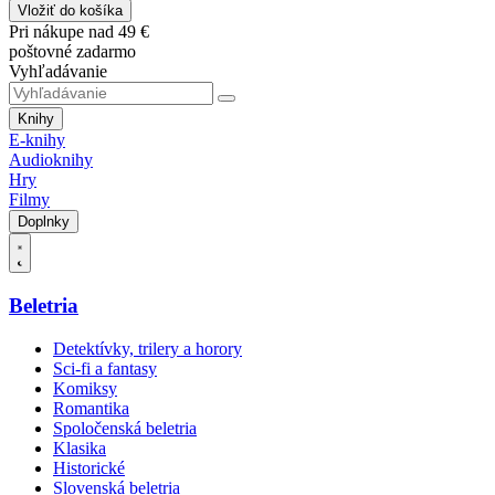
Vložiť do košíka
Pri nákupe nad 49 €
poštovné zadarmo
Vyhľadávanie
Knihy
E-knihy
Audioknihy
Hry
Filmy
Doplnky
Beletria
Detektívky, trilery a horory
Sci-fi a fantasy
Komiksy
Romantika
Spoločenská beletria
Klasika
Historické
Slovenská beletria