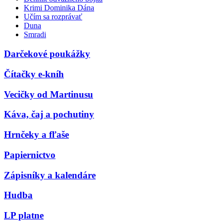
Krimi Dominika Dána
Učím sa rozprávať
Duna
Smradi
Darčekové poukážky
Čítačky e-kníh
Vecičky od Martinusu
Káva, čaj a pochutiny
Hrnčeky a fľaše
Papiernictvo
Zápisníky a kalendáre
Hudba
LP platne