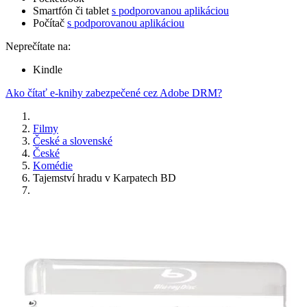
Smartfón či tablet
s podporovanou aplikáciou
Počítač
s podporovanou aplikáciou
Neprečítate na:
Kindle
Ako čítať e-knihy zabezpečené cez Adobe DRM?
Filmy
České a slovenské
České
Komédie
Tajemství hradu v Karpatech BD