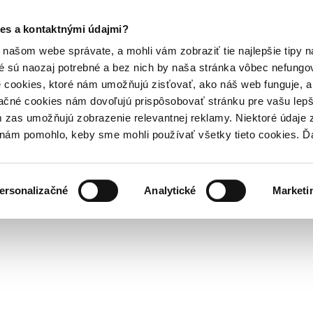
es a kontaktnými údajmi?
našom webe správate, a mohli vám zobraziť tie najlepšie tipy n
é sú naozaj potrebné a bez nich by naša stránka vôbec nefung
 cookies, ktoré nám umožňujú zisťovať, ako náš web funguje, a 
ačné cookies nám dovoľujú prispôsobovať stránku pre vašu lepši
zas umožňujú zobrazenie relevantnej reklamy. Niektoré údaje z
y nám pomohlo, keby sme mohli používať všetky tieto cookies. 
ersonalizačné
Analytické
Marketi