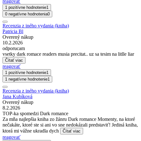
reagovať
1 pozitívne hodnotenie
1
0 negatívne hodnotenia
0
Recenzia z iného vydania (kniha)
Patricia Bl
Overený nákup
10.2.2026
odporucam
vsetky dark romace readers musia precitat.. uz sa tesim na litlle liar
Čítať viac
reagovať
1 pozitívne hodnotenie
1
1 negatívne hodnotenie
1
Recenzia z iného vydania (kniha)
Jana Kubíková
Overený nákup
8.2.2026
TOP-ka spomedzi Dark romance
Za mňa najlepšia kniha zo žánru Dark romance Momenty, na ktoré
nečakáte, ktoré ste si ani vo sne nedokázali predstaviť! Jediná kniha,
ktorá mi vážne ukradla dych
Čítať viac
reagovať