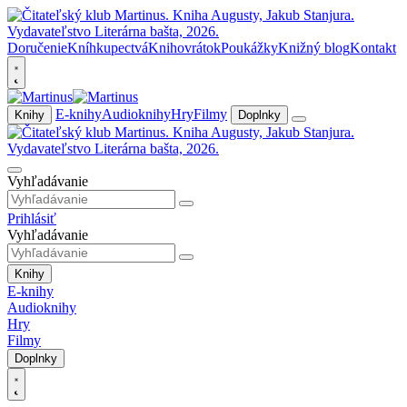
Doručenie
Kníhkupectvá
Knihovrátok
Poukážky
Knižný blog
Kontakt
E-knihy
Audioknihy
Hry
Filmy
Knihy
Doplnky
Vyhľadávanie
Prihlásiť
Vyhľadávanie
Knihy
E-knihy
Audioknihy
Hry
Filmy
Doplnky