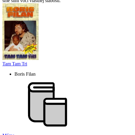
sme silní voči vlastnej slabosti.
Tam Tam Tri
Boris Filan