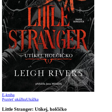
E-kniha
Pozrieť ukážku
Ukážka
Little Stranger: Utíkej, holčičko