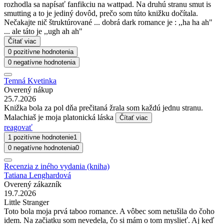
rozhodla sa napísať fanfikciu na wattpad. Na druhú stranu smut is
smutting a to je jediný dovôd, prečo som túto knižku dočítala.
Nečakajte nič štruktúrované ... dobrá dark romance je : ,,ha ha ah"
... ale táto je ,,ugh ah ah"
Čítať viac
0 pozitívne hodnotenia
0 negatívne hodnotenia
Temná Kvetinka
Overený nákup
25.7.2026
Knižka bola za pol dňa prečitaná žrala som každú jednu stranu.
Malachiaš je moja platonická láska
Čítať viac
reagovať
1 pozitívne hodnotenie
1
0 negatívne hodnotenia
0
Recenzia z iného vydania (kniha)
Tatiana Lenghardová
Overený zákazník
19.7.2026
Little Stranger
Toto bola moja prvá taboo romance. A vôbec som netušila do čoho
idem. Na začiatku som nevedela, čo si mám o tom myslieť. Aj keď