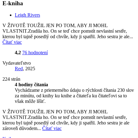
E-kniha
Leigh Rivers
V ŽIVOTĚ TOUŽIL JEN PO TOM, ABY JI MOHL
VLASTNIT.Zradila ho. On se teď chce pomstít nevlastní sestře,
kterou byl tajně posedlý od chvíle, kdy ji spatřil. Jeho sestra je ale...
Čítať viac
4,2
76 hodnotení
Vydavateľstvo
Red
, 2025
224 strán
4 hodiny čítania
Vychádzame z priemerného údaju o rýchlosti čítania 230 slov
za minútu, od knihy ku knihe a čitateľa ku čitateľovi sa to
však môže líšiť.
V ŽIVOTĚ TOUŽIL JEN PO TOM, ABY JI MOHL
VLASTNIT.Zradila ho. On se teď chce pomstít nevlastní sestře,
kterou byl tajně posedlý od chvíle, kdy ji spatřil. Jeho sestra je ale
zároveň důvodem...
Čítať viac