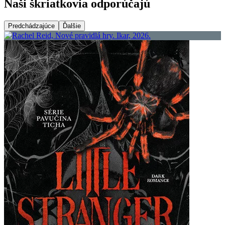
Naši škriatkovia odporúčajú
Predchádzajúce
Ďalšie