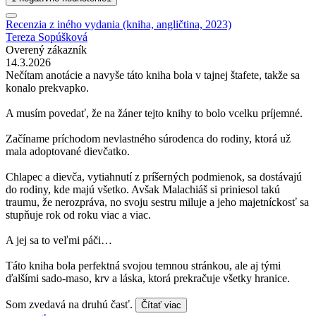
Recenzia z iného vydania (kniha, angličtina, 2023)
Tereza Sopúšková
Overený zákazník
14.3.2026
Nečítam anotácie a navyše táto kniha bola v tajnej štafete, takže sa
konalo prekvapko.
A musím povedať, že na žáner tejto knihy to bolo vcelku príjemné.
Začíname príchodom nevlastného súrodenca do rodiny, ktorá už
mala adoptované dievčatko.
Chlapec a dievča, vytiahnutí z príšerných podmienok, sa dostávajú
do rodiny, kde majú všetko. Avšak Malachiáš si priniesol takú
traumu, že nerozpráva, no svoju sestru miluje a jeho majetníckosť sa
stupňuje rok od roku viac a viac.
A jej sa to veľmi páči…
Táto kniha bola perfektná svojou temnou stránkou, ale aj tými
ďalšími sado-maso, krv a láska, ktorá prekračuje všetky hranice.
Som zvedavá na druhú časť.
Čítať viac