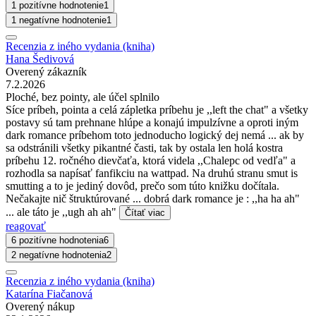
1 pozitívne hodnotenie
1
1 negatívne hodnotenie
1
Recenzia z iného vydania (kniha)
Hana Šedivová
Overený zákazník
7.2.2026
Ploché, bez pointy, ale účel splnilo
Síce príbeh, pointa a celá zápletka príbehu je ,,left the chat" a všetky
postavy sú tam prehnane hlúpe a konajú impulzívne a oproti iným
dark romance príbehom toto jednoducho logický dej nemá ... ak by
sa odstránili všetky pikantné časti, tak by ostala len holá kostra
príbehu 12. ročného dievčaťa, ktorá videla ,,Chalepc od vedľa" a
rozhodla sa napísať fanfikciu na wattpad. Na druhú stranu smut is
smutting a to je jediný dovôd, prečo som túto knižku dočítala.
Nečakajte nič štruktúrované ... dobrá dark romance je : ,,ha ha ah"
... ale táto je ,,ugh ah ah"
Čítať viac
reagovať
6 pozitívne hodnotenia
6
2 negatívne hodnotenia
2
Recenzia z iného vydania (kniha)
Katarína Fiačanová
Overený nákup