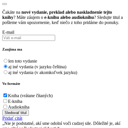
Čakáte na
nové vydanie, preklad alebo naskladnenie tejto
knihy
? Máte záujem o
e-knihu alebo audioknihu
? Sledujte titul a
pošleme vám upozornenie, keď niečo z toho pridáme do ponuky.
E-mail
Zaujíma ma
len toto vydanie
aj iné vydania (v jazyku čeština)
aj iné vydania (v akomkoľvek jazyku)
Vo formáte
Kniha (vrátane čítaných)
E-kniha
Audiokniha
Sledovať titul
Pridať citát
Nie je podstatné, akí sme odolní voči cudzej sile. Dôležité je, akí