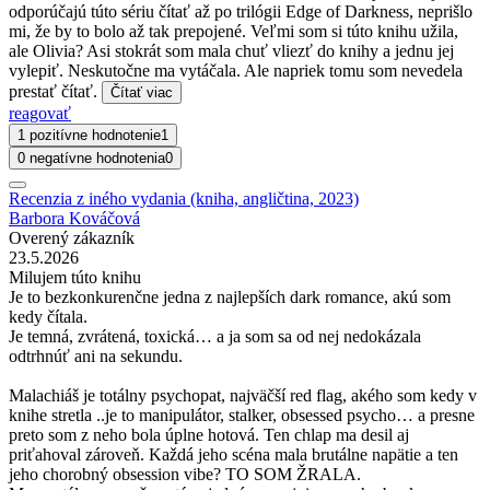
odporúčajú túto sériu čítať až po trilógii Edge of Darkness, neprišlo
mi, že by to bolo až tak prepojené. Veľmi som si túto knihu užila,
ale Olivia? Asi stokrát som mala chuť vliezť do knihy a jednu jej
vylepiť. Neskutočne ma vytáčala. Ale napriek tomu som nevedela
prestať čítať.
Čítať viac
reagovať
1 pozitívne hodnotenie
1
0 negatívne hodnotenia
0
Recenzia z iného vydania (kniha, angličtina, 2023)
Barbora Kováčová
Overený zákazník
23.5.2026
Milujem túto knihu
Je to bezkonkurenčne jedna z najlepších dark romance, akú som
kedy čítala.
Je temná, zvrátená, toxická… a ja som sa od nej nedokázala
odtrhnúť ani na sekundu.
Malachiáš je totálny psychopat, najväčší red flag, akého som kedy v
knihe stretla ..je to manipulátor, stalker, obsessed psycho… a presne
preto som z neho bola úplne hotová. Ten chlap ma desil aj
priťahoval zároveň. Každá jeho scéna mala brutálne napätie a ten
jeho chorobný obsession vibe? TO SOM ŽRALA.