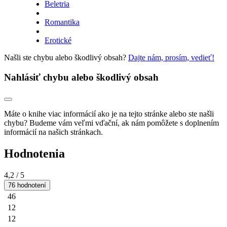
Beletria
Romantika
Erotické
Našli ste chybu alebo škodlivý obsah?
Dajte nám, prosím, vedieť!
Nahlásiť chybu alebo škodlivý obsah
Máte o knihe viac informácií ako je na tejto stránke alebo ste našli
chybu? Budeme vám veľmi vďační, ak nám pomôžete s doplnením
informácií na našich stránkach.
Hodnotenia
4,2
/ 5
76 hodnotení
46
12
12