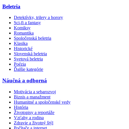
Beletria
Detektívky, trilery a horory
Sci-fi a fantasy
Komiksy
Romantika
Spoločenská beletria
Klasika
Historické
Slovenská beletria
Svetová beletria
Poézia
Ďalšie kategórie
Náučná a odborná
Motivácia a sebarozvoj
Biznis a manažment
Humanitné a spoločenské vedy
História
Životopisy a reportáže
Vzťahy a rodina
Zdravie a životný štýl
Počítače a internet