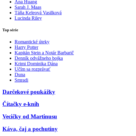
Ana Huang
Sarah J. Maas
Táňa Keleová Vasilková
Lucinda Riley
Top série
Romantické úteky
Harry Potter
Kapitán Stein a Notár Barbarič
Denník odvážneho bojka
Krimi Dominika Dána
Učím sa rozprávať
Duna
Smradi
Darčekové poukážky
Čítačky e-kníh
Vecičky od Martinusu
Káva, čaj a pochutiny