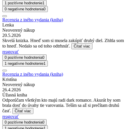
1 pozitívne hodnotenie
1
0 negatívne hodnotenia
0
Recenzia z iného vydania (kniha)
Lenka
Neoverený nákup
20.5.2026
Skvelá knizka. Hneď som si musela zakúpiť druhý diel. Zhltla som
to hneď. Nedalo sa od toho odtrhnúť.
Čítať viac
reagovať
0 pozitívne hodnotenia
0
1 negatívne hodnotenie
1
Recenzia z iného vydania (kniha)
Kristína
Neoverený nákup
26.4.2026
Úžasná kniha
Odporúčam všetkým kto majú radi dark romance. Akurát by som
brala dosť do úvahy tie varovania. Teším sa až si prečítam druhú
časť.
Čítať viac
reagovať
0 pozitívne hodnotenia
0
1 negatívne hodnotenie
1