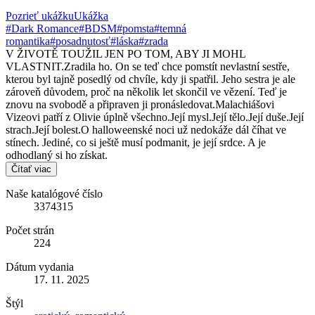
Pozrieť ukážku
Ukážka
#Dark Romance
#BDSM
#pomsta
#temná
romantika
#posadnutosť
#láska
#zrada
V ŽIVOTĚ TOUŽIL JEN PO TOM, ABY JI MOHL
VLASTNIT.Zradila ho. On se teď chce pomstít nevlastní sestře,
kterou byl tajně posedlý od chvíle, kdy ji spatřil. Jeho sestra je ale
zároveň důvodem, proč na několik let skončil ve vězení. Teď je
znovu na svobodě a připraven ji pronásledovat.Malachiášovi
Vizeovi patří z Olivie úplně všechno.Její mysl.Její tělo.Její duše.Její
strach.Její bolest.O halloweenské noci už nedokáže dál číhat ve
stínech. Jediné, co si ještě musí podmanit, je její srdce. A je
odhodlaný si ho získat.
Čítať viac
Naše katalógové číslo
3374315
Počet strán
224
Dátum vydania
17. 11. 2025
Štýl