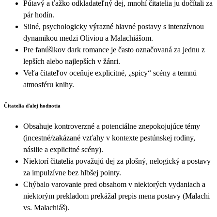
Pútavý a ťažko odkladateľný dej, mnohí čitatelia ju dočítali za
pár hodín.
Silné, psychologicky výrazné hlavné postavy s intenzívnou
dynamikou medzi Oliviou a Malachiášom.
Pre fanúšikov dark romance je často označovaná za jednu z
lepších alebo najlepších v žánri.
Veľa čitateľov oceňuje explicitné, „spicy“ scény a temnú
atmosféru knihy.
Čitatelia ďalej hodnotia
Obsahuje kontroverzné a potenciálne znepokojujúce témy
(incestné/zakázané vzťahy v kontexte pestúnskej rodiny,
násilie a explicitné scény).
Niektorí čitatelia považujú dej za plošný, nelogický a postavy
za impulzívne bez hlbšej pointy.
Chýbalo varovanie pred obsahom v niektorých vydaniach a
niektorým prekladom prekážal prepis mena postavy (Malachi
vs. Malachiáš).