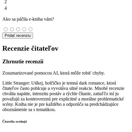
2
4
Ako sa páčila e-kniha vám?
Pridať recenziu
Recenzie čitateľov
Zhrnutie recenzií
Zosumarizované pomocou AI, ktorá môže robiť chyby.
Little Stranger: Utíkej, holčičko je temná dark romance, ktorá
čitateľov často pohlcuje a vyvoláva silné reakcie. Mnohé recenzie
chvália napätie, intenzitu postáv a rýchle čítanie, zatiaľčo iní ju
považujú za kontroverznú pre explicitné a morálne problematické
scény. Kniha nie je pre každého a odporúča sa predchádzajúce
oboznámenie sa s tematikou.
Čitatelia oceňujú