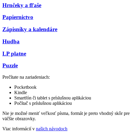
Hrnčeky a fľaše
Papiernictvo
Zápisníky a kalendáre
Hudba
LP platne
Puzzle
Prečítate na zariadeniach:
Pocketbook
Kindle
Smartfón či tablet s príslušnou aplikáciou
Počítač s príslušnou aplikáciou
Nie je možné meniť veľkosť písma, formát je preto vhodný skôr pre
väčšie obrazovky.
Viac informácií v
našich návodoch