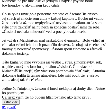
Momentálne pre mňa ostáva jedným z najviac psycho book
boyfriendov, o akých som kedy čítala.
Čo sa týka Olivie,bola perfektná pre toto celé temné šialenstvo.
Jej strach aj emócie som cítila v každej kapitole ..Trochu mi vadilo,
že sa nechala až moc ovplyvňovať nevlastnou matkou..mala som
stále chutí zakričať na ňu nech sa konečne postaví sama za seba
..Často si nechala nahovoriť veci a pochybovala o sebe.
Jej vzťah s Malchiášom mal neskutočnú dynamiku.. Bolo vidieť aj
cítiť ako veľmi ich oboch poznačilo detstvo.. že obaja si v sebe nesú
traumy aj bolestivé spomienky..Pôsobili spolu zlomeno a zároveň
dokonale toxicky.
Táto kniha vo mne vyvolala asi všetko .. stres, zimomriavky, šok,
napätie , motýle v bruchu aj totálnu závislosť. Čím viac bol
Malachiáš šialenejší, tým viac som potrebovala čítať ďalej. Autorka
dokonale trafila tú temnú atmosféru, kde máš pocit, že je všetko
zle… ale aj tak chceš ešte.
Jediné čo ľutujem je, že som si hneď nekúpila aj druhý diel ..Nutne
ho potrebujem..
Už teraz viem, že ho budem hltat rovnako ako tento prvý .
Čítať viac
reagovať