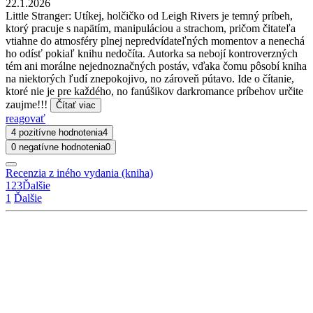
22.1.2026
Little Stranger: Utíkej, holčičko od Leigh Rivers je temný príbeh,
ktorý pracuje s napätím, manipuláciou a strachom, pričom čitateľa
vtiahne do atmosféry plnej nepredvídateľných momentov a nenechá
ho odísť pokiaľ knihu nedočíta. Autorka sa nebojí kontroverzných
tém ani morálne nejednoznačných postáv, vďaka čomu pôsobí kniha
na niektorých ľudí znepokojivo, no zároveň pútavo. Ide o čítanie,
ktoré nie je pre každého, no fanúšikov darkromance príbehov určite
zaujme!!!
Čítať viac
reagovať
4 pozitívne hodnotenia
4
0 negatívne hodnotenia
0
Recenzia z iného vydania (kniha)
1
2
3
Ďalšie
1
Ďalšie