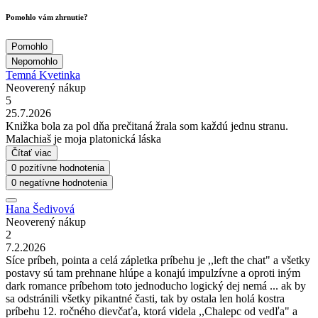
Pomohlo vám zhrnutie?
Pomohlo
Nepomohlo
Temná Kvetinka
Neoverený nákup
5
25.7.2026
Knižka bola za pol dňa prečitaná žrala som každú jednu stranu.
Malachiaš je moja platonická láska
Čítať viac
0 pozitívne hodnotenia
0 negatívne hodnotenia
Hana Šedivová
Neoverený nákup
2
7.2.2026
Síce príbeh, pointa a celá zápletka príbehu je ,,left the chat" a všetky
postavy sú tam prehnane hlúpe a konajú impulzívne a oproti iným
dark romance príbehom toto jednoducho logický dej nemá ... ak by
sa odstránili všetky pikantné časti, tak by ostala len holá kostra
príbehu 12. ročného dievčaťa, ktorá videla ,,Chalepc od vedľa" a