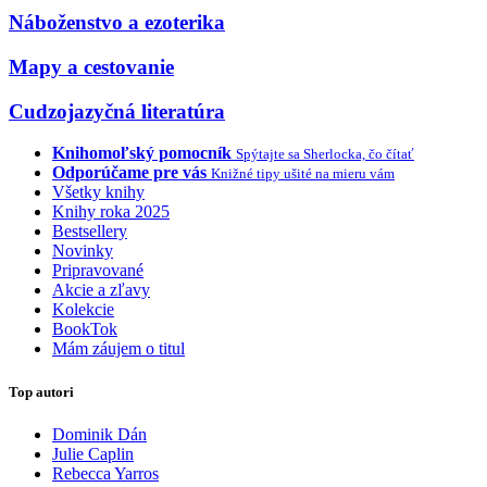
Náboženstvo a ezoterika
Mapy a cestovanie
Cudzojazyčná literatúra
Knihomoľský pomocník
Spýtajte sa Sherlocka, čo čítať
Odporúčame pre vás
Knižné tipy ušité na mieru vám
Všetky knihy
Knihy roka 2025
Bestsellery
Novinky
Pripravované
Akcie a zľavy
Kolekcie
BookTok
Mám záujem o titul
Top autori
Dominik Dán
Julie Caplin
Rebecca Yarros