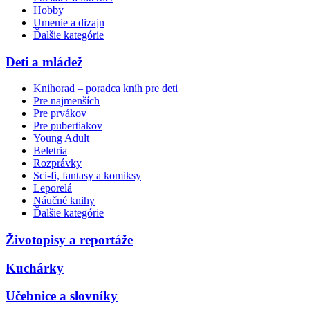
Hobby
Umenie a dizajn
Ďalšie kategórie
Deti a mládež
Knihorad – poradca kníh pre deti
Pre najmenších
Pre prvákov
Pre pubertiakov
Young Adult
Beletria
Rozprávky
Sci-fi, fantasy a komiksy
Leporelá
Náučné knihy
Ďalšie kategórie
Životopisy a reportáže
Kuchárky
Učebnice a slovníky