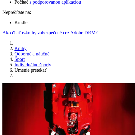
Počítač
s podporovanou aplikáciou
Neprečítate na:
Kindle
Ako čítať e-knihy zabezpečené cez Adobe DRM?
Knihy
Odborné a náučné
Šport
Individuálne športy
Umenie pretekať