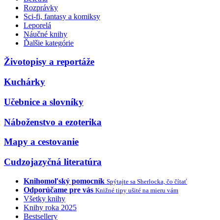
Rozprávky
Sci-fi, fantasy a komiksy
Leporelá
Náučné knihy
Ďalšie kategórie
Životopisy a reportáže
Kuchárky
Učebnice a slovníky
Náboženstvo a ezoterika
Mapy a cestovanie
Cudzojazyčná literatúra
Knihomoľský pomocník
Spýtajte sa Sherlocka, čo čítať
Odporúčame pre vás
Knižné tipy ušité na mieru vám
Všetky knihy
Knihy roka 2025
Bestsellery