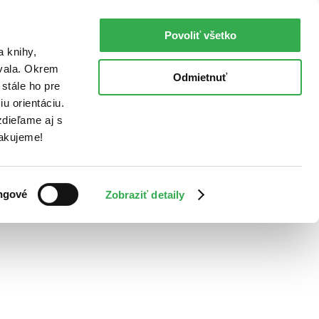
Povoliť všetko
a knihy,
ovala. Okrem
Odmietnuť
stále ho pre
u orientáciu.
dieľame aj s
Ďakujeme!
ngové
Zobraziť detaily