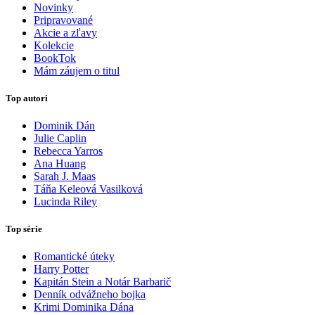
Novinky
Pripravované
Akcie a zľavy
Kolekcie
BookTok
Mám záujem o titul
Top autori
Dominik Dán
Julie Caplin
Rebecca Yarros
Ana Huang
Sarah J. Maas
Táňa Keleová Vasilková
Lucinda Riley
Top série
Romantické úteky
Harry Potter
Kapitán Stein a Notár Barbarič
Denník odvážneho bojka
Krimi Dominika Dána