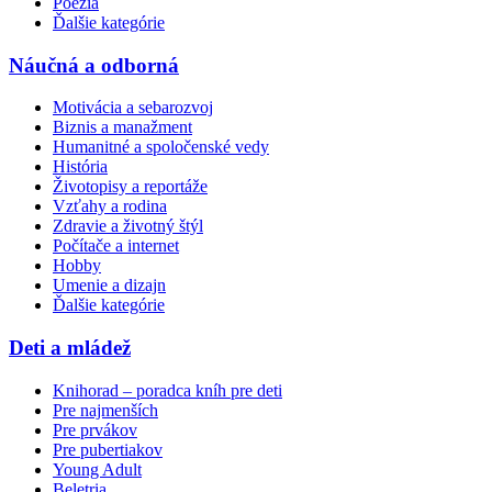
Poézia
Ďalšie kategórie
Náučná a odborná
Motivácia a sebarozvoj
Biznis a manažment
Humanitné a spoločenské vedy
História
Životopisy a reportáže
Vzťahy a rodina
Zdravie a životný štýl
Počítače a internet
Hobby
Umenie a dizajn
Ďalšie kategórie
Deti a mládež
Knihorad – poradca kníh pre deti
Pre najmenších
Pre prvákov
Pre pubertiakov
Young Adult
Beletria