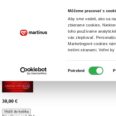
Doručenie
Kníhkupectvá
Knihovrátok
Poukážky
Knižný blog
Kontakt
Môžeme pracovať s cooki
Aby sme vedeli, ako sa na 
zbierame cookies. Niektor
E-knihy
Audioknihy
Hry
Filmy
Knihy
Doplnky
toho používame analytické
vás zlepšovať. Personaliz
Vyhľadávanie
Marketingové cookies nám 
tretími stranami. Veľmi b
Prihlásiť
Výber
Potrebné
P
súhlasu
30,00 €
Vložiť do košíka