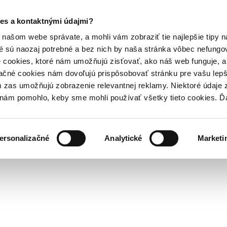
es a kontaktnými údajmi?
našom webe správate, a mohli vám zobraziť tie najlepšie tipy n
é sú naozaj potrebné a bez nich by naša stránka vôbec nefung
 cookies, ktoré nám umožňujú zisťovať, ako náš web funguje, a 
ačné cookies nám dovoľujú prispôsobovať stránku pre vašu lepši
zas umožňujú zobrazenie relevantnej reklamy. Niektoré údaje z
y nám pomohlo, keby sme mohli používať všetky tieto cookies. 
ersonalizačné
Analytické
Marketi