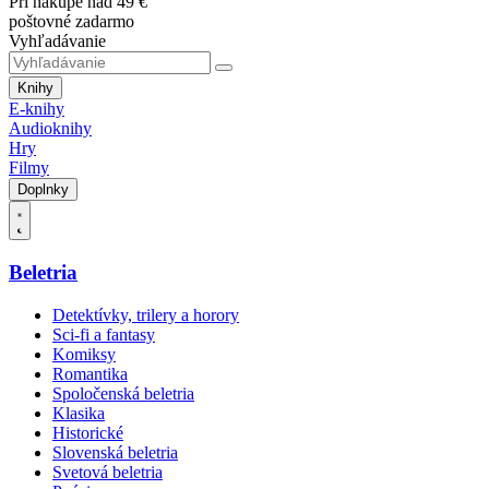
Pri nákupe nad 49 €
poštovné zadarmo
Vyhľadávanie
Knihy
E-knihy
Audioknihy
Hry
Filmy
Doplnky
Beletria
Detektívky, trilery a horory
Sci-fi a fantasy
Komiksy
Romantika
Spoločenská beletria
Klasika
Historické
Slovenská beletria
Svetová beletria