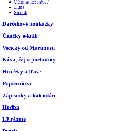
Učím sa rozprávať
Duna
Smradi
Darčekové poukážky
Čítačky e-kníh
Vecičky od Martinusu
Káva, čaj a pochutiny
Hrnčeky a fľaše
Papiernictvo
Zápisníky a kalendáre
Hudba
LP platne