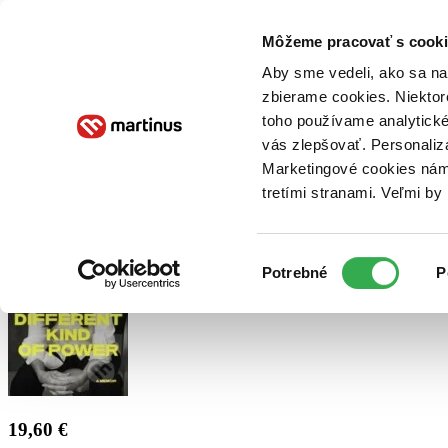
Doručenie
Kníhkupectvá
Knihovrátok
Poukážky
Knižný blog
Kontakt
Môžeme pracovať s cooki
Aby sme vedeli, ako sa na 
zbierame cookies. Niektor
E-knihy
Audioknihy
Hry
Filmy
Knihy
Doplnky
toho používame analytické
vás zlepšovať. Personaliz
Vyhľadávanie
Marketingové cookies nám 
tretími stranami. Veľmi b
Prihlásiť
Výber
Potrebné
P
súhlasu
19,60 €