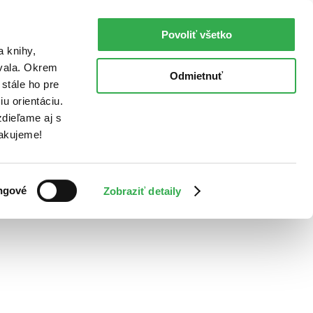
Povoliť všetko
a knihy,
ovala. Okrem
Odmietnuť
stále ho pre
u orientáciu.
dieľame aj s
Ďakujeme!
ngové
Zobraziť detaily