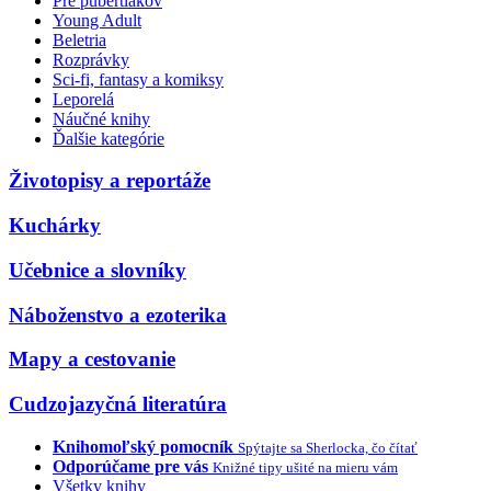
Pre pubertiakov
Young Adult
Beletria
Rozprávky
Sci-fi, fantasy a komiksy
Leporelá
Náučné knihy
Ďalšie kategórie
Životopisy a reportáže
Kuchárky
Učebnice a slovníky
Náboženstvo a ezoterika
Mapy a cestovanie
Cudzojazyčná literatúra
Knihomoľský pomocník
Spýtajte sa Sherlocka, čo čítať
Odporúčame pre vás
Knižné tipy ušité na mieru vám
Všetky knihy