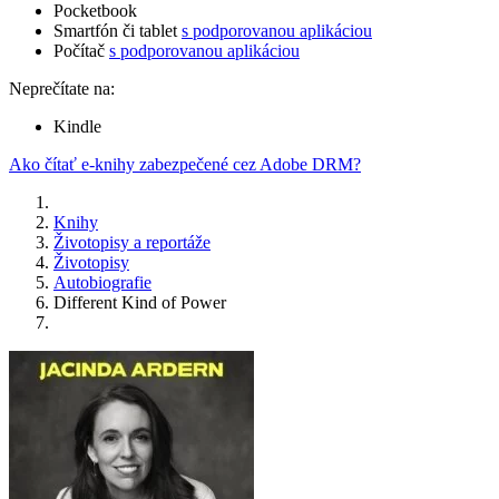
Pocketbook
Smartfón či tablet
s podporovanou aplikáciou
Počítač
s podporovanou aplikáciou
Neprečítate na:
Kindle
Ako čítať e-knihy zabezpečené cez Adobe DRM?
Knihy
Životopisy a reportáže
Životopisy
Autobiografie
Different Kind of Power