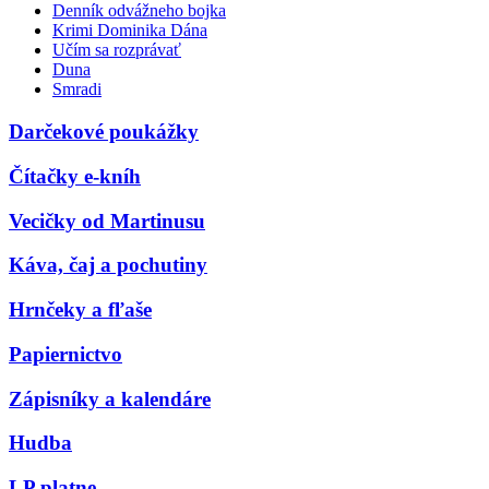
Denník odvážneho bojka
Krimi Dominika Dána
Učím sa rozprávať
Duna
Smradi
Darčekové poukážky
Čítačky e-kníh
Vecičky od Martinusu
Káva, čaj a pochutiny
Hrnčeky a fľaše
Papiernictvo
Zápisníky a kalendáre
Hudba
LP platne