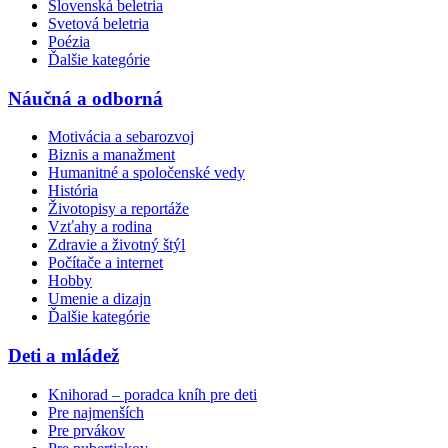
Slovenská beletria
Svetová beletria
Poézia
Ďalšie kategórie
Náučná a odborná
Motivácia a sebarozvoj
Biznis a manažment
Humanitné a spoločenské vedy
História
Životopisy a reportáže
Vzťahy a rodina
Zdravie a životný štýl
Počítače a internet
Hobby
Umenie a dizajn
Ďalšie kategórie
Deti a mládež
Knihorad – poradca kníh pre deti
Pre najmenších
Pre prvákov