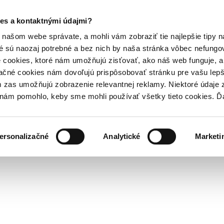
es a kontaktnými údajmi?
našom webe správate, a mohli vám zobraziť tie najlepšie tipy n
é sú naozaj potrebné a bez nich by naša stránka vôbec nefung
 cookies, ktoré nám umožňujú zisťovať, ako náš web funguje, a 
ačné cookies nám dovoľujú prispôsobovať stránku pre vašu lepši
zas umožňujú zobrazenie relevantnej reklamy. Niektoré údaje z
y nám pomohlo, keby sme mohli používať všetky tieto cookies. 
ersonalizačné
Analytické
Marketi