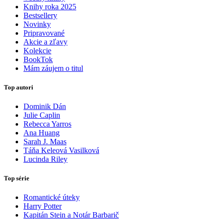
Knihy roka 2025
Bestsellery
Novinky
Pripravované
Akcie a zľavy
Kolekcie
BookTok
Mám záujem o titul
Top autori
Dominik Dán
Julie Caplin
Rebecca Yarros
Ana Huang
Sarah J. Maas
Táňa Keleová Vasilková
Lucinda Riley
Top série
Romantické úteky
Harry Potter
Kapitán Stein a Notár Barbarič