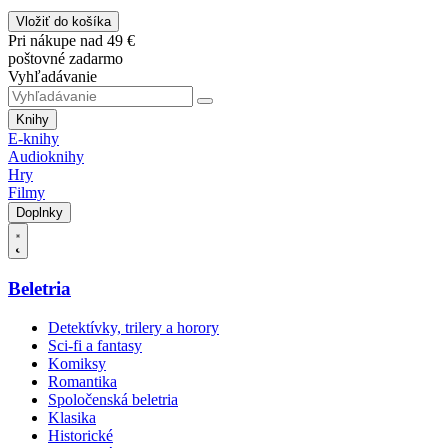
Vložiť do košíka
Pri nákupe nad 49 €
poštovné zadarmo
Vyhľadávanie
Knihy
E-knihy
Audioknihy
Hry
Filmy
Doplnky
Beletria
Detektívky, trilery a horory
Sci-fi a fantasy
Komiksy
Romantika
Spoločenská beletria
Klasika
Historické