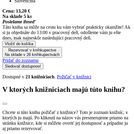
Slovenčina
Cena:
13,20 €
Na sklade 5 ks
Posielame ihneď
Táto kniha sa môže na cestu ku vám vybrať prakticky okamžite! Ak
si ju objednáte do 13:00 v pracovný deň, odošleme vám ju ešte
dnes, inak najneskôr nasledujúci pracovný deň.
Vložiť do košíka
Rezervovať v kníhkupectve
Na sklade v 26 kníhkupectvách
Pridať do zoznamu
Sledovať dostupnosť
Dostupné v
21 knižniciach
.
Požičať v knižnici
V ktorých knižniciach majú túto knihu?
Chcete si túto knihu požičať z knižnice? Toto je zoznam knižníc, v
ktorých ju majú. Po kliknutí na názov vás presmerujeme priamo na
stránku knižnice, kde si môžete overiť jej dostupnosť a prípadne ju
aj priamo rezervovať.