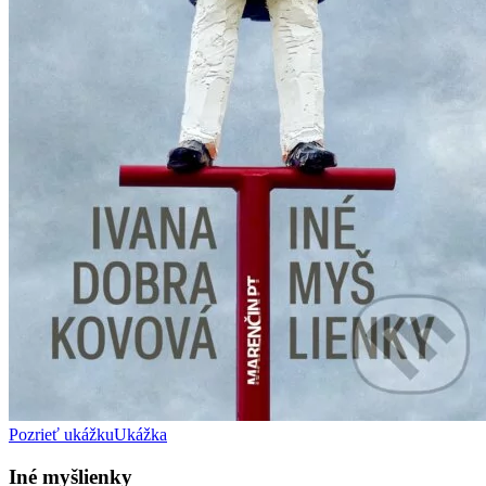
Pozrieť ukážku
Ukážka
Iné myšlienky