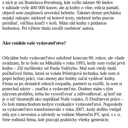
z nich je asi Bratislava-Pressburg, kde vyšlo takmer 90 titulov
v náklade vyše 400 000 kusov, ale aj knihy o víne, edícia pamätí,
objavil som zaujímavú severskú beletriu. Takmer denne prichádza
nejaký rukopis: niektoré sú hotové texty, niektoré treba pracne
prerábať, väčšina končí v koši. Mám rád knihy s pridanou
hodnotou. Pri výbere titulu zaváži osobnosť autora.
Ako vzniklo vaše vydavateľstvo?
Oficiálne bolo vydavateľstvo založené koncom 90. rokov, ale všade
uvádzam, že to bolo na Mikuláša v roku 1993, kedy som vydal prvú
knihu – Zlé myšlienky od Paula Valéryho. Mal som vtedy malú
počítačovú firmu, ktorá sa volala Prístrojová technika, kde som si
popri bežnej práci, viac-menej ako hobby začal vydávať knihy.
Firma sa po desiatich rokoch rozpadla, partneri sa rozišli. Ja som si
ponechal názov – značku a vydavateľsto. Dodnes mám s tým
názvom problém, treba ho vysvetľovať a zdôvodňovať, aj keď nie
je o nič bizarnejší ako napríklad Naše vojsko, či Družstevní práce –
čo boli mimochodom kedysi vynikajúce vydavateľstvá. Naposledy
sa vydavateľstvo transformovalo v roku 2007, kedy doňho vstúpil
môj syn s nevestou a odvtedy sa voláme Marenčin PT, spol. s r. o.
Sme rodinná firma, kde pracujú prakticky všetky generácie.