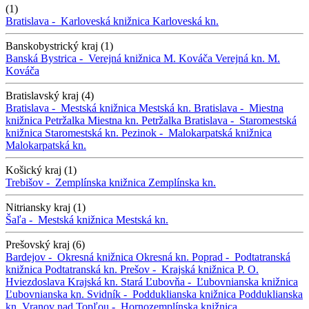
(1)
Bratislava -
Karloveská knižnica
Karloveská kn.
Banskobystrický kraj (1)
Banská Bystrica -
Verejná knižnica M. Kováča
Verejná kn. M.
Kováča
Bratislavský kraj (4)
Bratislava -
Mestská knižnica
Mestská kn.
Bratislava -
Miestna
knižnica Petržalka
Miestna kn. Petržalka
Bratislava -
Staromestská
knižnica
Staromestská kn.
Pezinok -
Malokarpatská knižnica
Malokarpatská kn.
Košický kraj (1)
Trebišov -
Zemplínska knižnica
Zemplínska kn.
Nitriansky kraj (1)
Šaľa -
Mestská knižnica
Mestská kn.
Prešovský kraj (6)
Bardejov -
Okresná knižnica
Okresná kn.
Poprad -
Podtatranská
knižnica
Podtatranská kn.
Prešov -
Krajská knižnica P. O.
Hviezdoslava
Krajská kn.
Stará Ľubovňa -
Ľubovnianska knižnica
Ľubovnianska kn.
Svidník -
Podduklianska knižnica
Podduklianska
kn.
Vranov nad Topľou -
Hornozemplínska knižnica