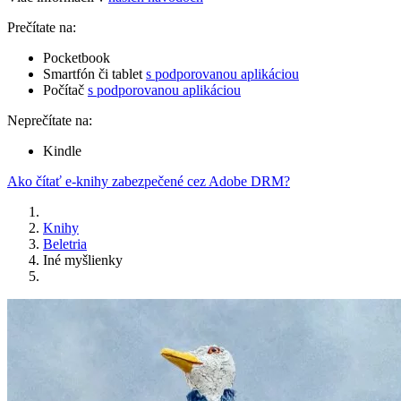
Prečítate na:
Pocketbook
Smartfón či tablet
s podporovanou aplikáciou
Počítač
s podporovanou aplikáciou
Neprečítate na:
Kindle
Ako čítať e-knihy zabezpečené cez Adobe DRM?
Knihy
Beletria
Iné myšlienky