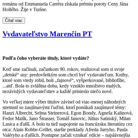
románu od Emmanuela Carrèra získala prémiu poroty Ceny Jána
Hollého. Žije v Turíne.
Čítať viac
Vydavateľstvo Marenčin PT
Podľa čoho vyberáte tituly, ktoré vydáte?
Keď sme začínali, začiatkom 90. rokov, realizoval som si svoje
„detské“ sny: predovšetkým som chcel byť vydavateľom. Knihy,
ktoré som vtedy robil, boli „fajnové“, vyšperkované, bibliofílie,
...atď. Bola to zvláštna doba, kedy vzniklo množstvo malých,
nezávislých vydavateľstiev a každé prinieslo niečo nové.
Vo veľkej miere výber titulov závisel od viac-menej náhodných
stretnutí so zaujímavými ľuďmi, ktorí ponúkali zaujímavé témy:
Hanzi Albrecht, Selma Steinerová, Egon Bondy, Agneša Kalinová,
Fedor Malík, Jano Štrasser, Tomáš Janovic, Július Satinský, Milan
Lasica a ďalší. A bolo tu tiež napojenie na francúzsku literatúru cez
otca: Alain Robbe-Grillet, staršie preklady Afreda Jarryho, Paula
Valéryho a ďalších. Postupne začali vznikať edície – najslávnejšia