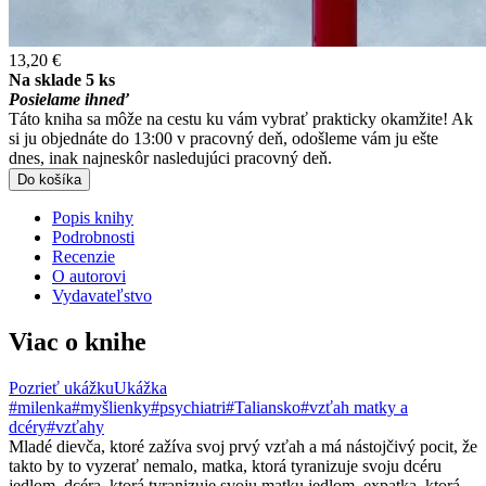
13,20 €
Na sklade 5 ks
Posielame ihneď
Táto kniha sa môže na cestu ku vám vybrať prakticky okamžite! Ak
si ju objednáte do 13:00 v pracovný deň, odošleme vám ju ešte
dnes, inak najneskôr nasledujúci pracovný deň.
Do košíka
Popis knihy
Podrobnosti
Recenzie
O autorovi
Vydavateľstvo
Viac o knihe
Pozrieť ukážku
Ukážka
#milenka
#myšlienky
#psychiatri
#Taliansko
#vzťah matky a
dcéry
#vzťahy
Mladé dievča, ktoré zažíva svoj prvý vzťah a má nástojčivý pocit, že
takto by to vyzerať nemalo, matka, ktorá tyranizuje svoju dcéru
jedlom, dcéra, ktorá tyranizuje svoju matku jedlom, expatka, ktorá