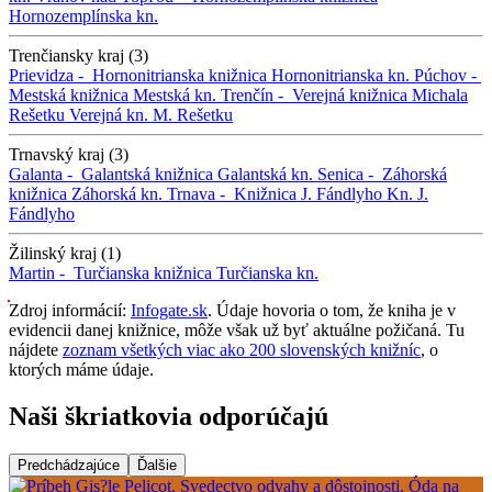
Hornozemplínska kn.
Trenčiansky kraj (3)
Prievidza -
Hornonitrianska knižnica
Hornonitrianska kn.
Púchov -
Mestská knižnica
Mestská kn.
Trenčín -
Verejná knižnica Michala
Rešetku
Verejná kn. M. Rešetku
Trnavský kraj (3)
Galanta -
Galantská knižnica
Galantská kn.
Senica -
Záhorská
knižnica
Záhorská kn.
Trnava -
Knižnica J. Fándlyho
Kn. J.
Fándlyho
Žilinský kraj (1)
Martin -
Turčianska knižnica
Turčianska kn.
Zdroj informácií:
Infogate.sk
. Údaje hovoria o tom, že kniha je v
evidencii danej knižnice, môže však už byť aktuálne požičaná. Tu
nájdete
zoznam všetkých viac ako 200 slovenských knižníc
, o
ktorých máme údaje.
Naši škriatkovia odporúčajú
Predchádzajúce
Ďalšie