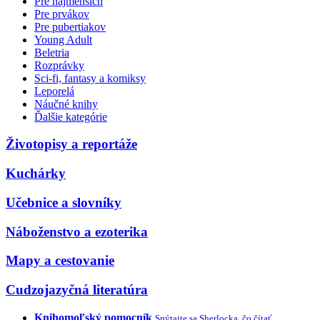
Pre najmenších
Pre prvákov
Pre pubertiakov
Young Adult
Beletria
Rozprávky
Sci-fi, fantasy a komiksy
Leporelá
Náučné knihy
Ďalšie kategórie
Životopisy a reportáže
Kuchárky
Učebnice a slovníky
Náboženstvo a ezoterika
Mapy a cestovanie
Cudzojazyčná literatúra
Knihomoľský pomocník
Spýtajte sa Sherlocka, čo čítať