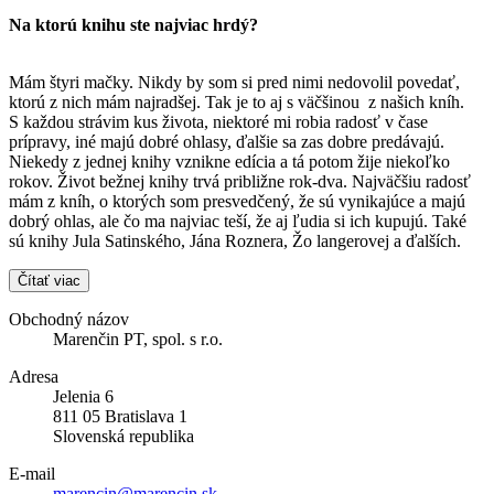
Na ktorú knihu ste najviac hrdý?
Mám štyri mačky. Nikdy by som si pred nimi nedovolil povedať,
ktorú z nich mám najradšej. Tak je to aj s väčšinou z našich kníh.
S každou strávim kus života, niektoré mi robia radosť v čase
prípravy, iné majú dobré ohlasy, ďalšie sa zas dobre predávajú.
Niekedy z jednej knihy vznikne edícia a tá potom žije niekoľko
rokov. Život bežnej knihy trvá približne rok-dva. Najväčšiu radosť
mám z kníh, o ktorých som presvedčený, že sú vynikajúce a majú
dobrý ohlas, ale čo ma najviac teší, že aj ľudia si ich kupujú. Také
sú knihy Jula Satinského, Jána Roznera, Žo langerovej a ďalších.
Čítať viac
Obchodný názov
Marenčin PT, spol. s r.o.
Adresa
Jelenia 6
811 05 Bratislava 1
Slovenská republika
E-mail
marencin@marencin.sk