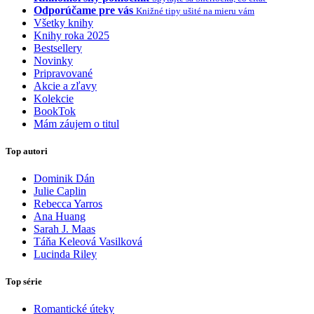
Odporúčame pre vás
Knižné tipy ušité na mieru vám
Všetky knihy
Knihy roka 2025
Bestsellery
Novinky
Pripravované
Akcie a zľavy
Kolekcie
BookTok
Mám záujem o titul
Top autori
Dominik Dán
Julie Caplin
Rebecca Yarros
Ana Huang
Sarah J. Maas
Táňa Keleová Vasilková
Lucinda Riley
Top série
Romantické úteky