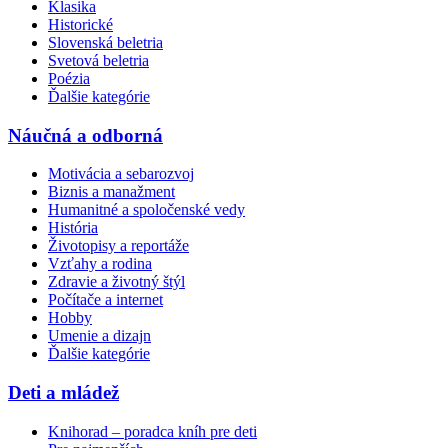
Klasika
Historické
Slovenská beletria
Svetová beletria
Poézia
Ďalšie kategórie
Náučná a odborná
Motivácia a sebarozvoj
Biznis a manažment
Humanitné a spoločenské vedy
História
Životopisy a reportáže
Vzťahy a rodina
Zdravie a životný štýl
Počítače a internet
Hobby
Umenie a dizajn
Ďalšie kategórie
Deti a mládež
Knihorad – poradca kníh pre deti