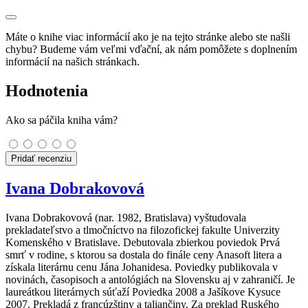
Máte o knihe viac informácií ako je na tejto stránke alebo ste našli
chybu? Budeme vám veľmi vďační, ak nám pomôžete s doplnením
informácií na našich stránkach.
Hodnotenia
Ako sa páčila kniha vám?
Pridať recenziu
Ivana Dobrakovová
Ivana Dobrakovová (nar. 1982, Bratislava) vyštudovala
prekladateľstvo a tlmočníctvo na filozofickej fakulte Univerzity
Komenského v Bratislave. Debutovala zbierkou poviedok Prvá
smrť v rodine, s ktorou sa dostala do finále ceny Anasoft litera a
získala literárnu cenu Jána Johanidesa. Poviedky publikovala v
novinách, časopisoch a antológiách na Slovensku aj v zahraničí. Je
laureátkou literárnych súťaží Poviedka 2008 a Jašíkove Kysuce
2007. Prekladá z francúzštiny a taliančiny. Za preklad Ruského