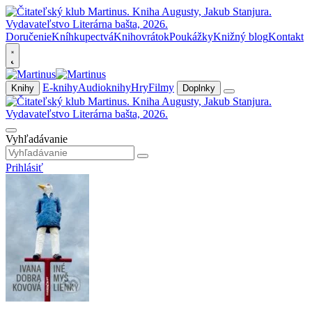
Doručenie
Kníhkupectvá
Knihovrátok
Poukážky
Knižný blog
Kontakt
E-knihy
Audioknihy
Hry
Filmy
Knihy
Doplnky
Vyhľadávanie
Prihlásiť