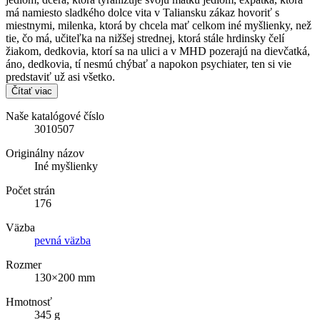
má namiesto sladkého dolce vita v Taliansku zákaz hovoriť s
miestnymi, milenka, ktorá by chcela mať celkom iné myšlienky, než
tie, čo má, učiteľka na nižšej strednej, ktorá stále hrdinsky čelí
žiakom, dedkovia, ktorí sa na ulici a v MHD pozerajú na dievčatká,
áno, dedkovia, tí nesmú chýbať a napokon psychiater, ten si vie
predstaviť už asi všetko.
Čítať viac
Naše katalógové číslo
3010507
Originálny názov
Iné myšlienky
Počet strán
176
Väzba
pevná väzba
Rozmer
130×200 mm
Hmotnosť
345 g