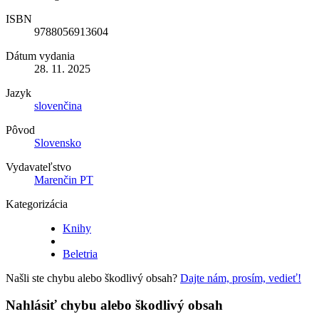
ISBN
9788056913604
Dátum vydania
28. 11. 2025
Jazyk
slovenčina
Pôvod
Slovensko
Vydavateľstvo
Marenčin PT
Kategorizácia
Knihy
Beletria
Našli ste chybu alebo škodlivý obsah?
Dajte nám, prosím, vedieť!
Nahlásiť chybu alebo škodlivý obsah