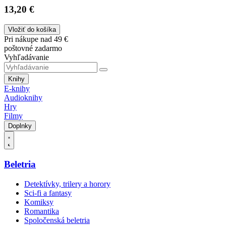
13,20 €
Vložiť do košíka
Pri nákupe nad 49 €
poštovné zadarmo
Vyhľadávanie
Knihy
E-knihy
Audioknihy
Hry
Filmy
Doplnky
Beletria
Detektívky, trilery a horory
Sci-fi a fantasy
Komiksy
Romantika
Spoločenská beletria