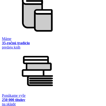
Máme
35-ročnú tradíciu
predaja kníh
Ponúkame vyše
250 000 titulov
na sklade