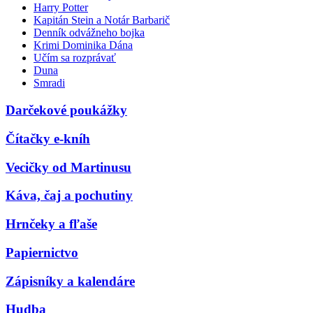
Harry Potter
Kapitán Stein a Notár Barbarič
Denník odvážneho bojka
Krimi Dominika Dána
Učím sa rozprávať
Duna
Smradi
Darčekové poukážky
Čítačky e-kníh
Vecičky od Martinusu
Káva, čaj a pochutiny
Hrnčeky a fľaše
Papiernictvo
Zápisníky a kalendáre
Hudba