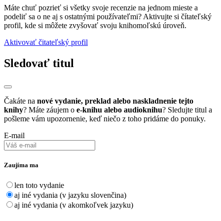
Máte chuť pozrieť si všetky svoje recenzie na jednom mieste a
podeliť sa o ne aj s ostatnými používateľmi? Aktivujte si čítateľský
profil, kde si môžete zvyšovať svoju knihomoľskú úroveň.
Aktivovať čitateľský profil
Sledovať titul
Čakáte na
nové vydanie, preklad alebo naskladnenie tejto
knihy
? Máte záujem o
e-knihu alebo audioknihu
? Sledujte titul a
pošleme vám upozornenie, keď niečo z toho pridáme do ponuky.
E-mail
Zaujíma ma
len toto vydanie
aj iné vydania (v jazyku slovenčina)
aj iné vydania (v akomkoľvek jazyku)