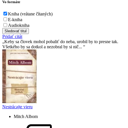
Vo formáte
Kniha (vrátane čítaných)
E-kniha
Audiokniha
Sledovať titul
Pridať citát
Keby sa človek mohol pobaliť do neba, urobil by to presne tak.
Všetkého by sa dotkol a nezobral by si nič...
Nestrácajte vieru
Mitch Albom