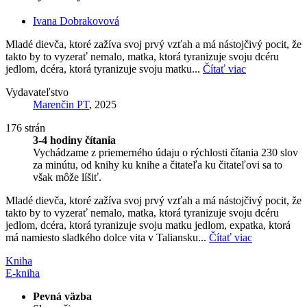
Ivana Dobrakovová
Mladé dievča, ktoré zažíva svoj prvý vzťah a má nástojčivý pocit, že
takto by to vyzerať nemalo, matka, ktorá tyranizuje svoju dcéru
jedlom, dcéra, ktorá tyranizuje svoju matku...
Čítať viac
Vydavateľstvo
Marenčin PT
, 2025
176 strán
3-4 hodiny čítania
Vychádzame z priemerného údaju o rýchlosti čítania 230 slov
za minútu, od knihy ku knihe a čitateľa ku čitateľovi sa to
však môže líšiť.
Mladé dievča, ktoré zažíva svoj prvý vzťah a má nástojčivý pocit, že
takto by to vyzerať nemalo, matka, ktorá tyranizuje svoju dcéru
jedlom, dcéra, ktorá tyranizuje svoju matku jedlom, expatka, ktorá
má namiesto sladkého dolce vita v Taliansku...
Čítať viac
Kniha
E-kniha
Pevná väzba