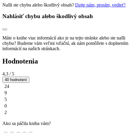
Našli ste chybu alebo škodlivý obsah?
Dajte nám, prosím, vedieť!
Nahlásiť chybu alebo škodlivý obsah
Máte o knihe viac informácií ako je na tejto stránke alebo ste našli
chybu? Budeme vám veľmi vďační, ak nám pomôžete s doplnením
informácií na našich stránkach.
Hodnotenia
4,3
/ 5
40 hodnotení
24
9
5
0
2
Ako sa páčila kniha vám?