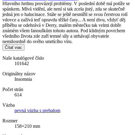
Hlavního hrdinu provázejí problémy. V poslední době má potíže se
spánkem. Mívá vidění, ale není si tak zcela jistý, zda se skutečně
jedná jen o halucinace. Stále se ještě nesmířil se svou čerstvou rolí
vdovce a zažívá teď opravdu těžké časy... A není divu, vždyť děj
příběhu se odehrává v Derry, malém městečku tak velmi dobře
známém všem fanouškům tohoto autora. Pod klidným povrchem
všedního života zde zuří temné síly a strhávají obyvatele
nemilosrdně do svého smrtícího víru.
Čítať viac
Naše katalógové číslo
101642
Originálny názov
Insomnia
Počet strán
614
Väzba
pevná väzba s prebalom
Rozmer
158×210 mm