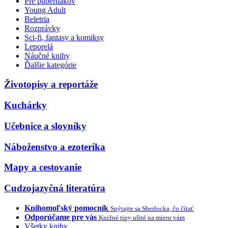
Pre pubertiakov
Young Adult
Beletria
Rozprávky
Sci-fi, fantasy a komiksy
Leporelá
Náučné knihy
Ďalšie kategórie
Životopisy a reportáže
Kuchárky
Učebnice a slovníky
Náboženstvo a ezoterika
Mapy a cestovanie
Cudzojazyčná literatúra
Knihomoľský pomocník
Spýtajte sa Sherlocka, čo čítať
Odporúčame pre vás
Knižné tipy ušité na mieru vám
Všetky knihy