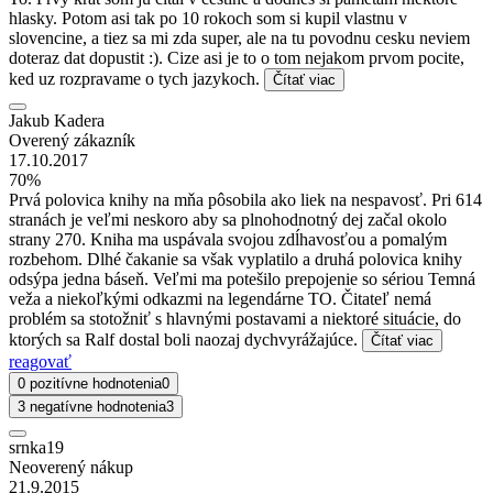
hlasky. Potom asi tak po 10 rokoch som si kupil vlastnu v
slovencine, a tiez sa mi zda super, ale na tu povodnu cesku neviem
doteraz dat dopustit :). Cize asi je to o tom nejakom prvom pocite,
ked uz rozpravame o tych jazykoch.
Čítať viac
Jakub Kadera
Overený zákazník
17.10.2017
70%
Prvá polovica knihy na mňa pôsobila ako liek na nespavosť. Pri 614
stranách je veľmi neskoro aby sa plnohodnotný dej začal okolo
strany 270. Kniha ma uspávala svojou zdĺhavosťou a pomalým
rozbehom. Dlhé čakanie sa však vyplatilo a druhá polovica knihy
odsýpa jedna báseň. Veľmi ma potešilo prepojenie so sériou Temná
veža a niekoľkými odkazmi na legendárne TO. Čitateľ nemá
problém sa stotožniť s hlavnými postavami a niektoré situácie, do
ktorých sa Ralf dostal boli naozaj dychvyrážajúce.
Čítať viac
reagovať
0 pozitívne hodnotenia
0
3 negatívne hodnotenia
3
srnka19
Neoverený nákup
21.9.2015