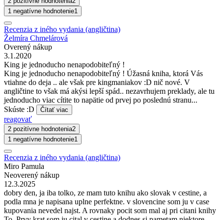
2 pozitívne hodnotenia
2
1 negatívne hodnotenie
1
Recenzia z iného vydania (angličtina)
Želmíra Chmelárová
Overený nákup
3.1.2020
King je jednoducho nenapodobiteľný !
King je jednoducho nenapodobiteľný ! Úžasná kniha, ktorá Vás
vtiahne do deja .. ale však pre kingmaniakov :D nič nové. V
angličtine to však má akýsi lepší spád.. nezavrhujem preklady, ale tu
jednoducho viac cítite to napätie od prvej po poslednú stranu...
Skúste :D
Čítať viac
reagovať
2 pozitívne hodnotenia
2
1 negatívne hodnotenie
1
Recenzia z iného vydania (angličtina)
Miro Pamula
Neoverený nákup
12.3.2025
dobry den, ja iba tolko, ze mam tuto knihu ako slovak v cestine, a
podla mna je napisana uplne perfektne. v slovencine som ju v case
kupovania nevedel najst. A rovnaky pocit som mal aj pri citani knihy
To. Prvy krat som ju cital v cestine a dodnes si pametam niektore