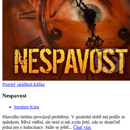
Pozrieť ukážku
Ukážka
Nespavost
Stephen King
Hlavního hrdinu provázejí problémy. V poslední době má potíže se
spánkem. Mívá vidění, ale není si tak zcela jistý, zda se skutečně
jedná jen o halucinace. Stále se ještě...
Čítať viac