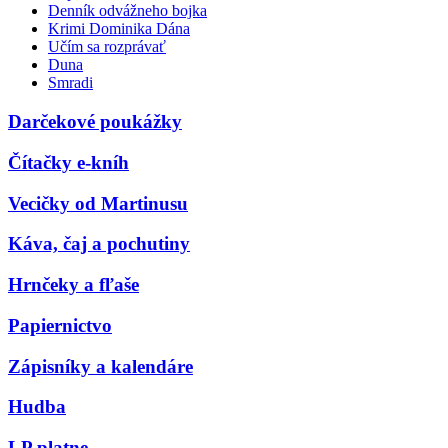
Denník odvážneho bojka
Krimi Dominika Dána
Učím sa rozprávať
Duna
Smradi
Darčekové poukážky
Čítačky e-kníh
Vecičky od Martinusu
Káva, čaj a pochutiny
Hrnčeky a fľaše
Papiernictvo
Zápisníky a kalendáre
Hudba
LP platne