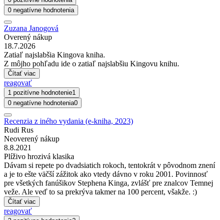
0 negatívne hodnotenia
Zuzana Janogová
Overený nákup
18.7.2026
Zatiaľ najslabšia Kingova kniha.
Z môjho pohľadu ide o zatiaľ najslabšiu Kingovu knihu.
Čítať viac
reagovať
1 pozitívne hodnotenie
1
0 negatívne hodnotenia
0
Recenzia z iného vydania (e-kniha, 2023)
Rudi Rus
Neoverený nákup
8.8.2021
Plíživo hrozivá klasika
Dávam si repete po dvadsiatich rokoch, tentokrát v pôvodnom znení
a je to ešte väčší zážitok ako vtedy dávno v roku 2001. Povinnosť
pre všetkých fanúšikov Stephena Kinga, zvlášť pre znalcov Temnej
veže. Ale veď to sa prekrýva takmer na 100 percent, všakže. :)
Čítať viac
reagovať