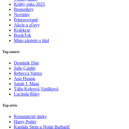
Knihy roka 2025
Bestsellery
Novinky
Pripravované
Akcie a zľavy
Kolekcie
BookTok
Mám záujem o titul
Top autori
Dominik Dán
Julie Caplin
Rebecca Yarros
Ana Huang
Sarah J. Maas
Táňa Keleová Vasilková
Lucinda Riley
Top série
Romantické úteky
Harry Potter
Kapitán Stein a Notár Barbarič