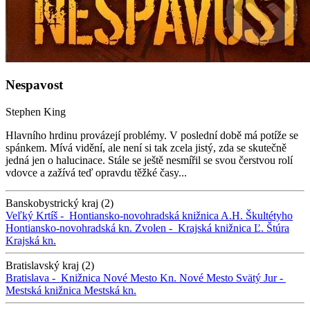
Nespavost
Stephen King
Hlavního hrdinu provázejí problémy. V poslední době má potíže se
spánkem. Mívá vidění, ale není si tak zcela jistý, zda se skutečně
jedná jen o halucinace. Stále se ještě nesmířil se svou čerstvou rolí
vdovce a zažívá teď opravdu těžké časy...
Banskobystrický kraj (2)
Veľký Krtíš -
Hontiansko-novohradská knižnica A.H. Škultétyho
Hontiansko-novohradská kn.
Zvolen -
Krajská knižnica Ľ. Štúra
Krajská kn.
Bratislavský kraj (2)
Bratislava -
Knižnica Nové Mesto
Kn. Nové Mesto
Svätý Jur -
Mestská knižnica
Mestská kn.