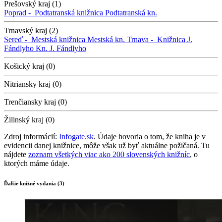
Prešovský kraj (1)
Poprad -
Podtatranská knižnica
Podtatranská kn.
Trnavský kraj (2)
Sereď -
Mestská knižnica
Mestská kn.
Trnava -
Knižnica J.
Fándlyho
Kn. J. Fándlyho
Košický kraj (0)
Nitriansky kraj (0)
Trenčiansky kraj (0)
Žilinský kraj (0)
Zdroj informácií:
Infogate.sk
. Údaje hovoria o tom, že kniha je v
evidencii danej knižnice, môže však už byť aktuálne požičaná. Tu
nájdete
zoznam všetkých viac ako 200 slovenských knižníc
, o
ktorých máme údaje.
Ďalšie knižné vydania (3)