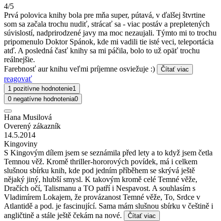
4/5
Prvá polovica knihy bola pre mňa super, pútavá, v ďalšej štvrtine
som sa začala trochu nudiť, strácať sa - viac postáv a prepletených
súvislostí, nadprirodzené javy ma moc nezaujali. Týmto mi to trochu
pripomenulo Doktor Spánok, kde mi vadili tie isté veci, teleportácia
atď. A posledná časť knihy sa mi páčila, bolo to už opäť trochu
reálnejšie.
Farebnosť aur knihu veľmi príjemne osviežuje :)
Čítať viac
reagovať
1 pozitívne hodnotenie
1
0 negatívne hodnotenia
0
Hana Musilová
Overený zákazník
14.5.2014
Kingoviny
S Kingovým dílem jsem se seznámila před lety a to když jsem četla
Temnou věž. Kromě thriller-hororových povídek, má i celkem
slušnou sbírku knih, kde pod jedním příběhem se skrývá ještě
nějaký jiný, hlubší smysl. K takovým kromě celé Temné věže,
Dračích očí, Talismanu a TO patří i Nespavost. A souhlasím s
Vladimírem Lokajem, že provázanost Temné věže, To, Srdce v
Atlantidě a pod. je fascinující. Sama mám slušnou sbírku v češtině i
angličtině a stále ještě čekám na nové.
Čítať viac