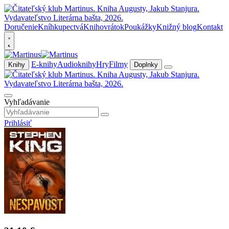
Doručenie
Kníhkupectvá
Knihovrátok
Poukážky
Knižný blog
Kontakt
E-knihy
Audioknihy
Hry
Filmy
Knihy
Doplnky
Vyhľadávanie
Prihlásiť