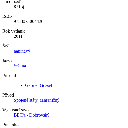
Hmotnosť
871 g
ISBN
9788073064426
Rok vydania
2011
Štýl
napínavý
Jazyk
čeština
Preklad
Gabriel Gössel
Pôvod
Spojené štáty
,
zahraničný
Vydavateľstvo
BETA - Dobrovský
Pre koho