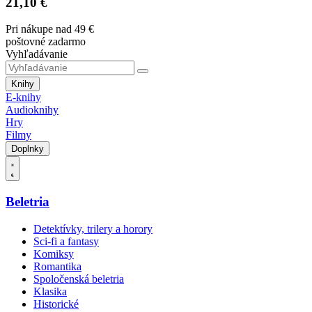
21,10 €
Pri nákupe nad 49 €
poštovné zadarmo
Vyhľadávanie
Knihy
E-knihy
Audioknihy
Hry
Filmy
Doplnky
Beletria
Detektívky, trilery a horory
Sci-fi a fantasy
Komiksy
Romantika
Spoločenská beletria
Klasika
Historické