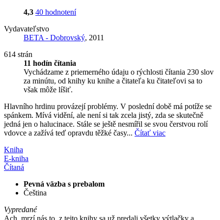
4,3
40 hodnotení
Vydavateľstvo
BETA - Dobrovský
, 2011
614 strán
11 hodín čítania
Vychádzame z priemerného údaju o rýchlosti čítania 230 slov
za minútu, od knihy ku knihe a čitateľa ku čitateľovi sa to
však môže líšiť.
Hlavního hrdinu provázejí problémy. V poslední době má potíže se
spánkem. Mívá vidění, ale není si tak zcela jistý, zda se skutečně
jedná jen o halucinace. Stále se ještě nesmířil se svou čerstvou rolí
vdovce a zažívá teď opravdu těžké časy...
Čítať viac
Kniha
E-kniha
Čítaná
Pevná väzba s prebalom
Čeština
Vypredané
Ach, mrzí nás to, z tejto knihy sa už predali všetky výtlačky a