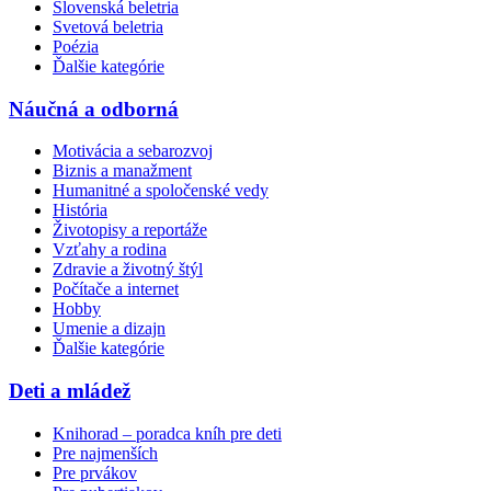
Slovenská beletria
Svetová beletria
Poézia
Ďalšie kategórie
Náučná a odborná
Motivácia a sebarozvoj
Biznis a manažment
Humanitné a spoločenské vedy
História
Životopisy a reportáže
Vzťahy a rodina
Zdravie a životný štýl
Počítače a internet
Hobby
Umenie a dizajn
Ďalšie kategórie
Deti a mládež
Knihorad – poradca kníh pre deti
Pre najmenších
Pre prvákov