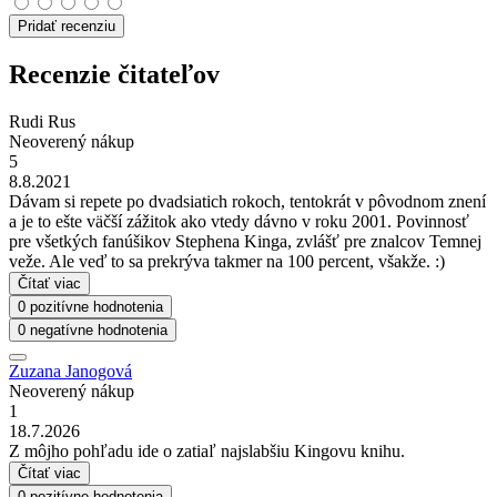
Pridať recenziu
Recenzie čitateľov
Rudi Rus
Neoverený nákup
5
8.8.2021
Dávam si repete po dvadsiatich rokoch, tentokrát v pôvodnom znení
a je to ešte väčší zážitok ako vtedy dávno v roku 2001. Povinnosť
pre všetkých fanúšikov Stephena Kinga, zvlášť pre znalcov Temnej
veže. Ale veď to sa prekrýva takmer na 100 percent, všakže. :)
Čítať viac
0 pozitívne hodnotenia
0 negatívne hodnotenia
Zuzana Janogová
Neoverený nákup
1
18.7.2026
Z môjho pohľadu ide o zatiaľ najslabšiu Kingovu knihu.
Čítať viac
0 pozitívne hodnotenia