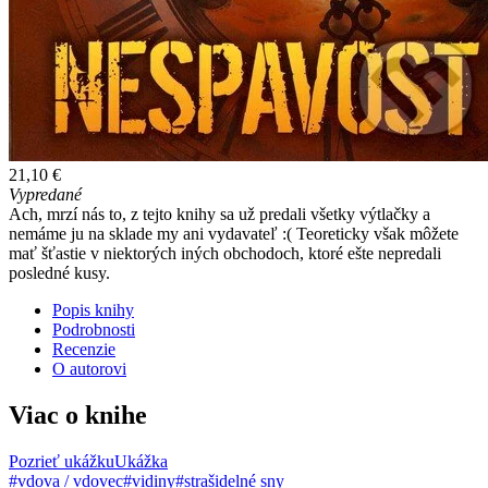
21,10 €
Vypredané
Ach, mrzí nás to, z tejto knihy sa už predali všetky výtlačky a
nemáme ju na sklade my ani vydavateľ :( Teoreticky však môžete
mať šťastie v niektorých iných obchodoch, ktoré ešte nepredali
posledné kusy.
Popis knihy
Podrobnosti
Recenzie
O autorovi
Viac o knihe
Pozrieť ukážku
Ukážka
#vdova / vdovec
#vidiny
#strašidelné sny