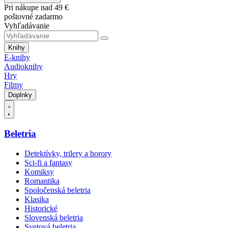
Pri nákupe nad 49 €
poštovné zadarmo
Vyhľadávanie
Knihy
E-knihy
Audioknihy
Hry
Filmy
Doplnky
Beletria
Detektívky, trilery a horory
Sci-fi a fantasy
Komiksy
Romantika
Spoločenská beletria
Klasika
Historické
Slovenská beletria
Svetová beletria