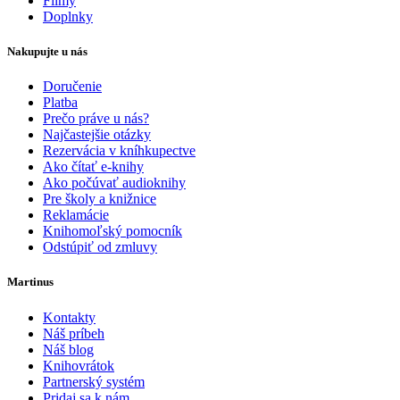
Filmy
Doplnky
Nakupujte u nás
Doručenie
Platba
Prečo práve u nás?
Najčastejšie otázky
Rezervácia v kníhkupectve
Ako čítať e-knihy
Ako počúvať audioknihy
Pre školy a knižnice
Reklamácie
Knihomoľský pomocník
Odstúpiť od zmluvy
Martinus
Kontakty
Náš príbeh
Náš blog
Knihovrátok
Partnerský systém
Pridaj sa k nám