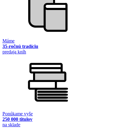
Máme
35-ročnú tradíciu
predaja kníh
Ponúkame vyše
250 000 titulov
na sklade