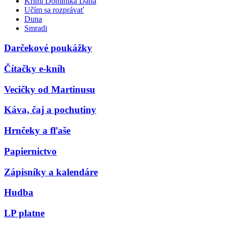
Krimi Dominika Dána
Učím sa rozprávať
Duna
Smradi
Darčekové poukážky
Čítačky e-kníh
Vecičky od Martinusu
Káva, čaj a pochutiny
Hrnčeky a fľaše
Papiernictvo
Zápisníky a kalendáre
Hudba
LP platne