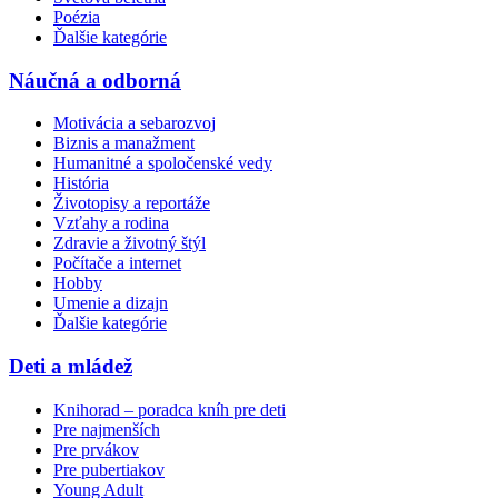
Poézia
Ďalšie kategórie
Náučná a odborná
Motivácia a sebarozvoj
Biznis a manažment
Humanitné a spoločenské vedy
História
Životopisy a reportáže
Vzťahy a rodina
Zdravie a životný štýl
Počítače a internet
Hobby
Umenie a dizajn
Ďalšie kategórie
Deti a mládež
Knihorad – poradca kníh pre deti
Pre najmenších
Pre prvákov
Pre pubertiakov
Young Adult