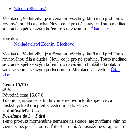
Zdenka Blechová
Meditace „Vodní víly" je určena pro všechny, kteří mají problém s
rovnováhou těla a ducha. Neví, co je pro ně správné. Touto meditací
se vracíte zpět ke svým kořenům s navázáním...
Čítať viac
Výrobca
Nakladatelství Zdenky Blechové
Meditace „Vodní víly" je určena pro všechny, kteří mají problém s
rovnováhou těla a ducha. Neví, co je pro ně správné. Touto meditací
se vracíte zpět ke svým kořenům s navázáním hlubšího kontaktu
sami se sebou, se svým podvědomím. Meditace vás vede...
Čítať
viac
Cena:
15,70 €
-6 %
Pôvodná cena
16,67 €
Toto je najnižšia cena titulu v internetovom kníhkupectve za
posledných 30 dní pred zavedením tejto zľavy.
U dodávateľa 3 ks
Posielame do 3 – 5 dní
Tento produkt momentálne nemáme na sklade, ale zvyčajne vám ho
vieme zabezpečiť a odoslať do 3 – 5 dní. A posnažíme sa aj trochu