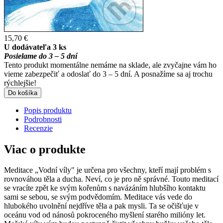
15,70 €
U dodávateľa 3 ks
Posielame do 3 – 5 dní
Tento produkt momentálne nemáme na sklade, ale zvyčajne vám ho
vieme zabezpečiť a odoslať do 3 – 5 dní. A posnažíme sa aj trochu
rýchlejšie!
Do košíka
Popis produktu
Podrobnosti
Recenzie
Viac o produkte
Meditace „Vodní víly" je určena pro všechny, kteří mají problém s
rovnováhou těla a ducha. Neví, co je pro ně správné. Touto meditací
se vracíte zpět ke svým kořenům s navázáním hlubšího kontaktu
sami se sebou, se svým podvědomím. Meditace vás vede do
hlubokého uvolnění nejdříve těla a pak mysli. Ta se očišťuje v
oceánu vod od nánosů pokroceného myšlení starého milióny let.