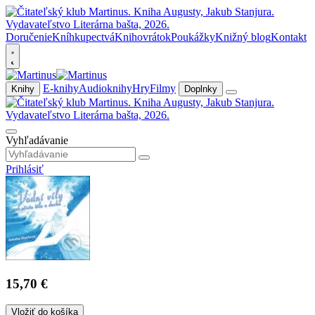
Doručenie
Kníhkupectvá
Knihovrátok
Poukážky
Knižný blog
Kontakt
E-knihy
Audioknihy
Hry
Filmy
Knihy
Doplnky
Vyhľadávanie
Prihlásiť
15,70 €
Vložiť do košíka