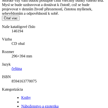
Mořské víly vám budou postupně čistit všechny buňky vašeho těla.
Mysl se bude uzdravovat a dostávat k čistotě, což se bude
projevovat v denním životě přirozeností, čistotou myšlenek,
sebevědomím a odpovědností k sobě.
Čítať viac
Naše katalógové číslo
146194
Väzba
CD obal
Rozmer
296×394 mm
Jazyk
čeština
ISBN
8594163770075
Kategorizácia
Knihy
Náboženstvo a ezoterika