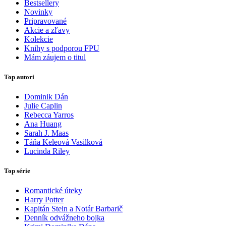
Bestsellery
Novinky
Pripravované
Akcie a zľavy
Kolekcie
Knihy s podporou FPU
Mám záujem o titul
Top autori
Dominik Dán
Julie Caplin
Rebecca Yarros
Ana Huang
Sarah J. Maas
Táňa Keleová Vasilková
Lucinda Riley
Top série
Romantické úteky
Harry Potter
Kapitán Stein a Notár Barbarič
Denník odvážneho bojka