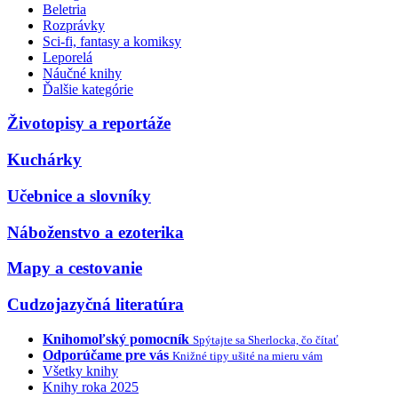
Beletria
Rozprávky
Sci-fi, fantasy a komiksy
Leporelá
Náučné knihy
Ďalšie kategórie
Životopisy a reportáže
Kuchárky
Učebnice a slovníky
Náboženstvo a ezoterika
Mapy a cestovanie
Cudzojazyčná literatúra
Knihomoľský pomocník
Spýtajte sa Sherlocka, čo čítať
Odporúčame pre vás
Knižné tipy ušité na mieru vám
Všetky knihy
Knihy roka 2025