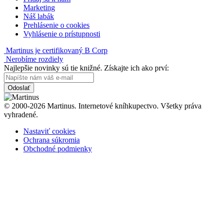
Marketing
Náš labák
Prehlásenie o cookies
Vyhlásenie o prístupnosti
Martinus je certifikovaný B Corp
Nerobíme rozdiely
Najlepšie novinky sú tie knižné. Získajte ich ako prví:
Odoslať
© 2000-2026 Martinus. Internetové kníhkupectvo. Všetky práva
vyhradené.
Nastaviť cookies
Ochrana súkromia
Obchodné podmienky