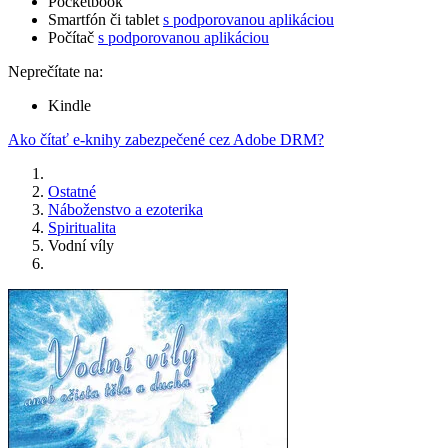
Pocketbook
Smartfón či tablet
s podporovanou aplikáciou
Počítač
s podporovanou aplikáciou
Neprečítate na:
Kindle
Ako čítať e-knihy zabezpečené cez Adobe DRM?
Ostatné
Náboženstvo a ezoterika
Spiritualita
Vodní víly