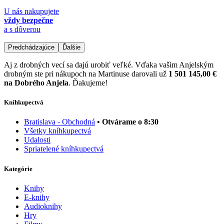
U nás nakupujete
vždy bezpečne
a s dôverou
Predchádzajúce
Ďalšie
Aj z drobných vecí sa dajú urobiť veľké. Vďaka vašim Anjelským
drobným ste pri nákupoch na Martinuse darovali už
1 501 145,00 €
na Dobrého Anjela
. Ďakujeme!
Kníhkupectvá
Bratislava - Obchodná
• Otvárame o 8:30
Všetky kníhkupectvá
Udalosti
Spriatelené kníhkupectvá
Kategórie
Knihy
E-knihy
Audioknihy
Hry