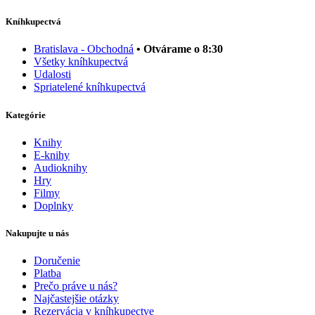
Kníhkupectvá
Bratislava - Obchodná
• Otvárame o 8:30
Všetky kníhkupectvá
Udalosti
Spriatelené kníhkupectvá
Kategórie
Knihy
E-knihy
Audioknihy
Hry
Filmy
Doplnky
Nakupujte u nás
Doručenie
Platba
Prečo práve u nás?
Najčastejšie otázky
Rezervácia v kníhkupectve