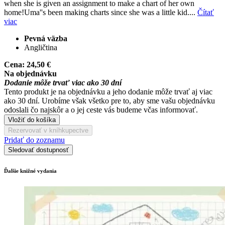
when she is given an assignment to make a chart of her own
home!Uma''s been making charts since she was a little kid....
Čítať
viac
Pevná väzba
Angličtina
Cena:
24,50 €
Na objednávku
Dodanie môže trvať viac ako 30 dní
Tento produkt je na objednávku a jeho dodanie môže trvať aj viac
ako 30 dní. Urobíme však všetko pre to, aby sme vašu objednávku
odoslali čo najskôr a o jej ceste vás budeme včas informovať.
Vložiť do košíka
Rezervovať v kníhkupectve
Pridať do zoznamu
Sledovať dostupnosť
Ďalšie knižné vydania