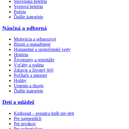
Slovenská beletria
Svetová beletria
Poézia
Ďalšie kategórie
Náučná a odborná
Motivácia a sebarozvoj
Biznis a manažment
Humanitné a spoločenské vedy
História
Životopisy a reportáže
Vzťahy a rodina
Zdravie a životný štýl
Počítače a internet
Hobby
Umenie a dizajn
Ďalšie kategórie
Deti a mládež
Knihorad – poradca kníh pre deti
Pre najmenších
Pre prvákov
Pre pubertiakov