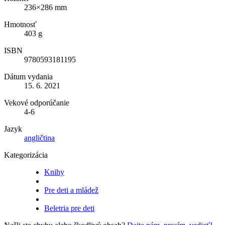
236×286 mm
Hmotnosť
403 g
ISBN
9780593181195
Dátum vydania
15. 6. 2021
Vekové odporúčanie
4-6
Jazyk
angličtina
Kategorizácia
Knihy
Pre deti a mládež
Beletria pre deti