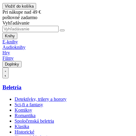
Vložiť do košíka
Pri nákupe nad 49 €
poštovné zadarmo
Vyhľadávanie
Knihy
E-knihy
Audioknihy
Hry
Filmy
Doplnky
Beletria
Detektívky, trilery a horory
Sci-fi a fantasy
Komiksy
Romantika
Spoločenská beletria
Klasika
Historické