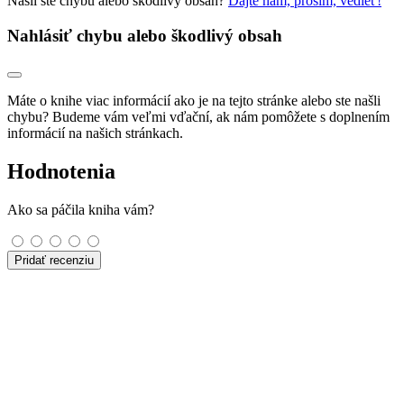
Našli ste chybu alebo škodlivý obsah?
Dajte nám, prosím, vedieť!
Nahlásiť chybu alebo škodlivý obsah
Máte o knihe viac informácií ako je na tejto stránke alebo ste našli
chybu? Budeme vám veľmi vďační, ak nám pomôžete s doplnením
informácií na našich stránkach.
Hodnotenia
Ako sa páčila kniha vám?
Pridať recenziu