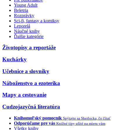
Young Adult
Beletria
Rozprávky
Sci-fi, fantasy a komiksy
Leporelá
Náučné knihy
Ďalšie kategórie
Životopisy a reportáže
Kuchárky
Učebnice a slovníky
Náboženstvo a ezoterika
Mapy a cestovanie
Cudzojazyčná literatúra
Knihomoľský pomocník
Spýtajte sa Sherlocka, čo čítať
Odporúčame pre vás
Knižné tipy ušité na mieru vám
Všetky knihy