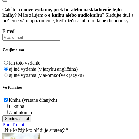
Čakáte na
nové vydanie, preklad alebo naskladnenie tejto
knihy
? Máte záujem o
e-knihu alebo audioknihu
? Sledujte titul a
pošleme vám upozornenie, keď niečo z toho pridáme do ponuky.
E-mail
Zaujíma ma
len toto vydanie
aj iné vydania (v jazyku angličtina)
aj iné vydania (v akomkoľvek jazyku)
Vo formáte
Kniha (vrátane čítaných)
E-kniha
Audiokniha
Sledovať titul
Pridať citát
Nie každý kto blúdi je stratený.