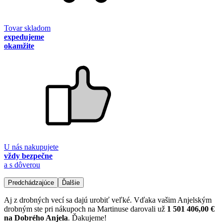
Tovar skladom
expedujeme
okamžite
U nás nakupujete
vždy bezpečne
a s dôverou
Predchádzajúce
Ďalšie
Aj z drobných vecí sa dajú urobiť veľké. Vďaka vašim Anjelským
drobným ste pri nákupoch na Martinuse darovali už
1 501 406,00 €
na Dobrého Anjela
. Ďakujeme!