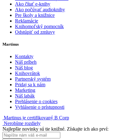
Ako čítať e-knihy
Ako počúvať audioknihy
Pre školy a knižnice
Reklamácie
Knihomoľský pomocník
Odstúpiť od zmluvy
Martinus
Kontakty
Náš príbeh
Náš blog
Knihovrátok
Partnerský systém
Pridaj sa k nám
Marketing
Náš labák
Prehlásenie o cookies
Vyhlásenie o prístupnosti
Martinus je certifikovaný B Corp
Nerobíme rozdiely
Najlepšie novinky sú tie knižné. Získajte ich ako prví: