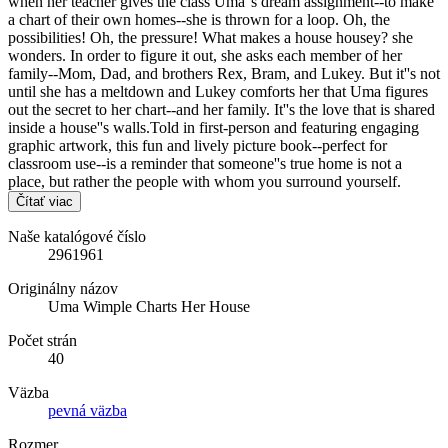
when her teacher gives the class Uma''s dream assignment--to make
a chart of their own homes--she is thrown for a loop. Oh, the
possibilities! Oh, the pressure! What makes a house housey? she
wonders. In order to figure it out, she asks each member of her
family--Mom, Dad, and brothers Rex, Bram, and Lukey. But it''s not
until she has a meltdown and Lukey comforts her that Uma figures
out the secret to her chart--and her family. It''s the love that is shared
inside a house''s walls.Told in first-person and featuring engaging
graphic artwork, this fun and lively picture book--perfect for
classroom use--is a reminder that someone''s true home is not a
place, but rather the people with whom you surround yourself.
Čítať viac
Naše katalógové číslo
2961961
Originálny názov
Uma Wimple Charts Her House
Počet strán
40
Väzba
pevná väzba
Rozmer