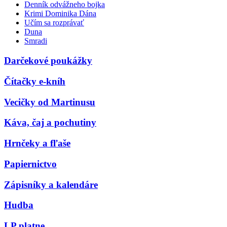
Denník odvážneho bojka
Krimi Dominika Dána
Učím sa rozprávať
Duna
Smradi
Darčekové poukážky
Čítačky e-kníh
Vecičky od Martinusu
Káva, čaj a pochutiny
Hrnčeky a fľaše
Papiernictvo
Zápisníky a kalendáre
Hudba
LP platne