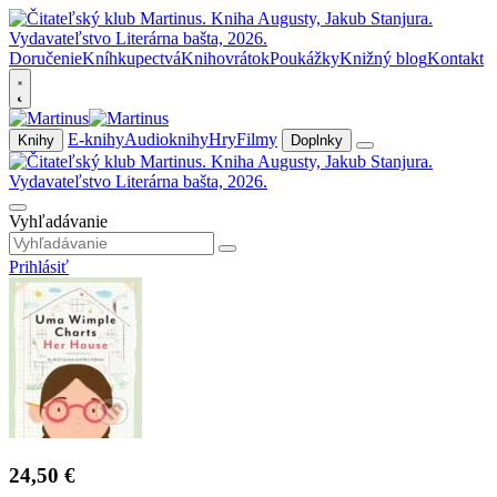
Doručenie
Kníhkupectvá
Knihovrátok
Poukážky
Knižný blog
Kontakt
E-knihy
Audioknihy
Hry
Filmy
Knihy
Doplnky
Vyhľadávanie
Prihlásiť
24,50 €