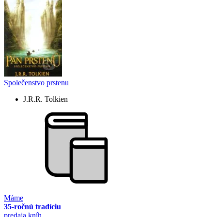
Společenstvo prstenu
J.R.R. Tolkien
Máme
35-ročnú tradíciu
predaja kníh