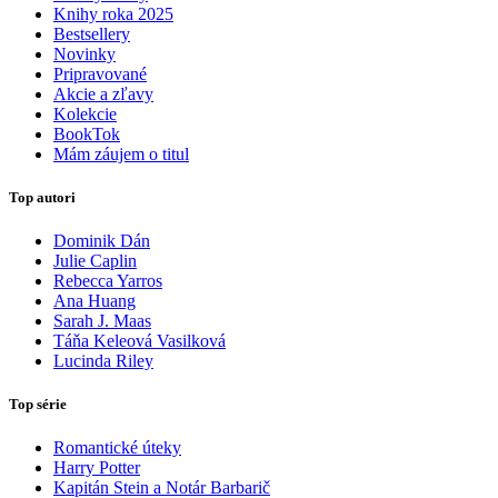
Knihy roka 2025
Bestsellery
Novinky
Pripravované
Akcie a zľavy
Kolekcie
BookTok
Mám záujem o titul
Top autori
Dominik Dán
Julie Caplin
Rebecca Yarros
Ana Huang
Sarah J. Maas
Táňa Keleová Vasilková
Lucinda Riley
Top série
Romantické úteky
Harry Potter
Kapitán Stein a Notár Barbarič