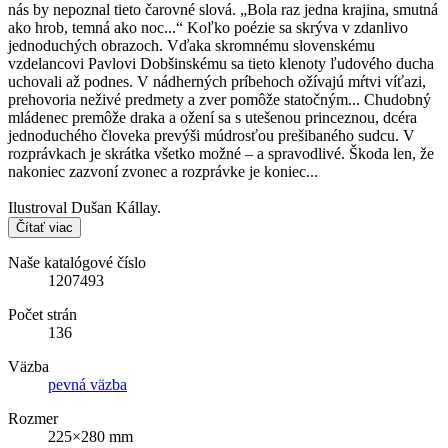
nás by nepoznal tieto čarovné slová. „Bola raz jedna krajina, smutná
ako hrob, temná ako noc...“ Koľko poézie sa skrýva v zdanlivo
jednoduchých obrazoch. Vďaka skromnému slovenskému
vzdelancovi Pavlovi Dobšinskému sa tieto klenoty ľudového ducha
uchovali až podnes. V nádherných príbehoch ožívajú mŕtvi víťazi,
prehovoria neživé predmety a zver pomôže statočným... Chudobný
mládenec premôže draka a ožení sa s utešenou princeznou, dcéra
jednoduchého človeka prevýši múdrosťou prešibaného sudcu. V
rozprávkach je skrátka všetko možné – a spravodlivé. Škoda len, že
nakoniec zazvoní zvonec a rozprávke je koniec...
Ilustroval Dušan Kállay.
Čítať viac
Naše katalógové číslo
1207493
Počet strán
136
Väzba
pevná väzba
Rozmer
225×280 mm