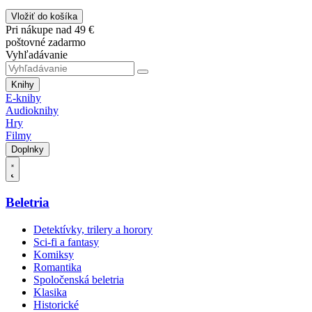
Vložiť do košíka
Pri nákupe nad 49 €
poštovné zadarmo
Vyhľadávanie
Knihy
E-knihy
Audioknihy
Hry
Filmy
Doplnky
Beletria
Detektívky, trilery a horory
Sci-fi a fantasy
Komiksy
Romantika
Spoločenská beletria
Klasika
Historické