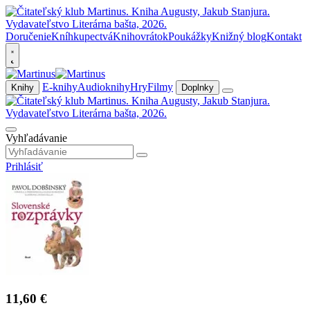
Doručenie
Kníhkupectvá
Knihovrátok
Poukážky
Knižný blog
Kontakt
E-knihy
Audioknihy
Hry
Filmy
Knihy
Doplnky
Vyhľadávanie
Prihlásiť
11,60 €