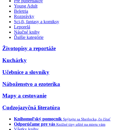
Pre pubertiakov
Young Adult
Beletria
Rozprávky
Sci-fi, fantasy a komiksy
Leporelá
Náučné knihy
Ďalšie kategórie
Životopisy a reportáže
Kuchárky
Učebnice a slovníky
Náboženstvo a ezoterika
Mapy a cestovanie
Cudzojazyčná literatúra
Knihomoľský pomocník
Spýtajte sa Sherlocka, čo čítať
Odporúčame pre vás
Knižné tipy ušité na mieru vám
Všetky knihy