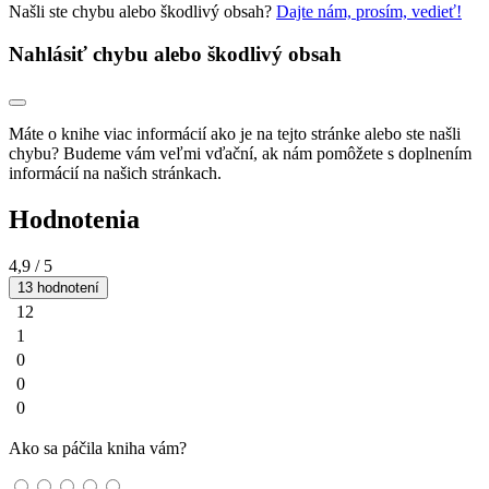
Našli ste chybu alebo škodlivý obsah?
Dajte nám, prosím, vedieť!
Nahlásiť chybu alebo škodlivý obsah
Máte o knihe viac informácií ako je na tejto stránke alebo ste našli
chybu? Budeme vám veľmi vďační, ak nám pomôžete s doplnením
informácií na našich stránkach.
Hodnotenia
4,9
/ 5
13 hodnotení
12
1
0
0
0
Ako sa páčila kniha vám?