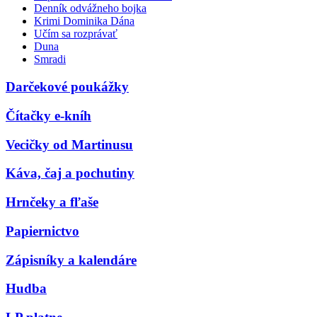
Denník odvážneho bojka
Krimi Dominika Dána
Učím sa rozprávať
Duna
Smradi
Darčekové poukážky
Čítačky e-kníh
Vecičky od Martinusu
Káva, čaj a pochutiny
Hrnčeky a fľaše
Papiernictvo
Zápisníky a kalendáre
Hudba