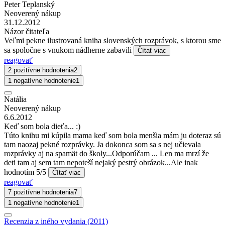
Peter Teplanský
Neoverený nákup
31.12.2012
Názor čitateľa
Veľmi pekne ilustrovaná kniha slovenských rozprávok, s ktorou sme
sa spoločne s vnukom nádherne zabavili
Čítať viac
reagovať
2 pozitívne hodnotenia
2
1 negatívne hodnotenie
1
Natália
Neoverený nákup
6.6.2012
Keď som bola dieťa... :)
Túto knihu mi kúpila mama keď som bola menšia mám ju doteraz sú
tam naozaj pekné rozprávky. Ja dokonca som sa s nej učievala
rozprávky aj na spamät do školy...Odporúčam ... Len ma mrzí že
deti tam aj sem tam nepoteší nejaký pestrý obrázok...Ale inak
hodnotím 5/5
Čítať viac
reagovať
7 pozitívne hodnotenia
7
1 negatívne hodnotenie
1
Recenzia z iného vydania (2011)