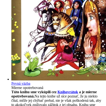
Pevná väzba
Mierne opotrebovaná
Túto knihu sme vykúpili cez
Knihovrátok
a je mierne
opotrebovaná.
Na tejto knihe už síce poznať, že ju niekto
čítal, môže jej chýbať prebal, nie je však poškodená tak, aby
to akokoľvek znižovalo zážitok z jej obsahu. Knihu sme