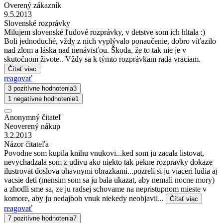
Overený zákazník
9.5.2013
Slovenské rozprávky
Milujem slovenské ľudové rozprávky, v detstve som ich hltala :)
Boli jednoduché, vždy z nich vyplývalo ponaučenie, dobro víťazilo
nad zlom a láska nad nenávisťou. Škoda, že to tak nie je v
skutočnom živote.. Vždy sa k týmto rozprávkam rada vraciam.
Čítať viac
reagovať
3 pozitívne hodnotenia
3
1 negatívne hodnotenie
1
Anonymný čitateľ
Neoverený nákup
3.2.2013
Názor čitateľa
Povodne som kupila knihu vnukovi...ked som ju zacala listovat,
nevychadzala som z udivu ako niekto tak pekne rozpravky dokaze
ilustrovat doslova ohavnymi obrazkami...pozreli si ju viaceri ludia aj
vacsie deti (mensim som sa ju bala ukazat, aby nemali nocne mory)
a zhodli sme sa, ze ju radsej schovame na nepristupnom mieste v
komore, aby ju nedajboh vnuk niekedy neobjavil...
Čítať viac
reagovať
7 pozitívne hodnotenia
7