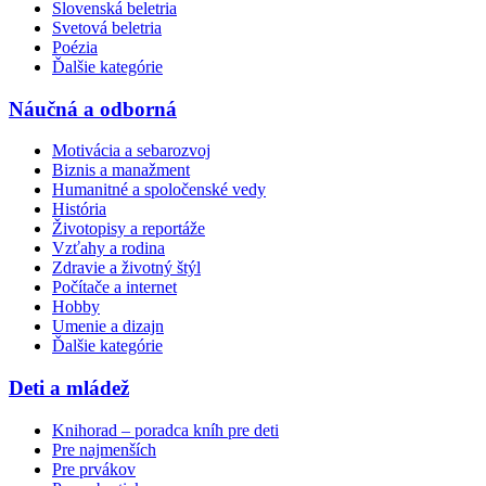
Slovenská beletria
Svetová beletria
Poézia
Ďalšie kategórie
Náučná a odborná
Motivácia a sebarozvoj
Biznis a manažment
Humanitné a spoločenské vedy
História
Životopisy a reportáže
Vzťahy a rodina
Zdravie a životný štýl
Počítače a internet
Hobby
Umenie a dizajn
Ďalšie kategórie
Deti a mládež
Knihorad – poradca kníh pre deti
Pre najmenších
Pre prvákov