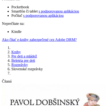
Pocketbook
Smartfón či tablet
s podporovanou aplikáciou
Počítač
s podporovanou aplikáciou
Neprečítate na:
Kindle
Ako čítať e-knihy zabezpečené cez Adobe DRM?
Knihy
Pre deti a mládež
Beletria pre deti
Rozprávky
Slovenské rozprávky
Čítaná