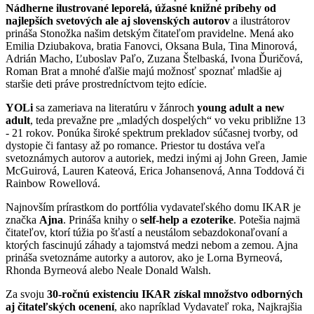
Nádherne ilustrované leporelá, úžasné knižné príbehy od
najlepších svetových ale aj slovenských autorov
a ilustrátorov
prináša Stonožka našim detským čitateľom pravidelne. Mená ako
Emilia Dziubakova, bratia Fanovci, Oksana Bula, Tina Minorová,
Adrián Macho, Ľuboslav Paľo, Zuzana Štelbaská, Ivona Ďuričová,
Roman Brat a mnohé ďalšie majú možnosť spoznať mladšie aj
staršie deti práve prostredníctvom tejto edície.
YOLi
sa zameriava na literatúru v žánroch
young adult a new
adult
, teda prevažne pre „mladých dospelých“ vo veku približne 13
- 21 rokov. Ponúka široké spektrum prekladov súčasnej tvorby, od
dystopie či fantasy až po romance. Priestor tu dostáva veľa
svetoznámych autorov a autoriek, medzi inými aj John Green, Jamie
McGuirová, Lauren Kateová, Erica Johansenová, Anna Toddová či
Rainbow Rowellová.
Najnovším prírastkom do portfólia vydavateľského domu IKAR je
značka
Ajna
. Prináša knihy o
self-help a ezoterike
. Potešia najmä
čitateľov, ktorí túžia po šťastí a neustálom sebazdokonaľovaní a
ktorých fascinujú záhady a tajomstvá medzi nebom a zemou. Ajna
prináša svetoznáme autorky a autorov, ako je Lorna Byrneová,
Rhonda Byrneová alebo Neale Donald Walsh.
Za svoju
30-ročnú existenciu IKAR získal množstvo odborných
aj čitateľských ocenení
, ako napríklad Vydavateľ roka, Najkrajšia