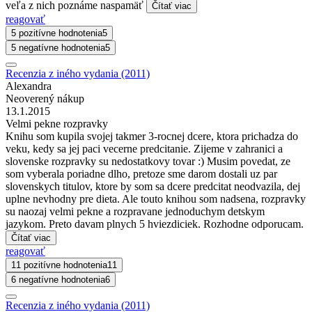
veľa z nich poznáme naspamäť
Čítať viac
reagovať
5 pozitívne hodnotenia
5
5 negatívne hodnotenia
5
Recenzia z iného vydania (2011)
Alexandra
Neoverený nákup
13.1.2015
Velmi pekne rozpravky
Knihu som kupila svojej takmer 3-rocnej dcere, ktora prichadza do
veku, kedy sa jej paci vecerne predcitanie. Zijeme v zahranici a
slovenske rozpravky su nedostatkovy tovar :) Musim povedat, ze
som vyberala poriadne dlho, pretoze sme darom dostali uz par
slovenskych titulov, ktore by som sa dcere predcitat neodvazila, dej
uplne nevhodny pre dieta. Ale touto knihou som nadsena, rozpravky
su naozaj velmi pekne a rozpravane jednoduchym detskym
jazykom. Preto davam plnych 5 hviezdiciek. Rozhodne odporucam.
Čítať viac
reagovať
11 pozitívne hodnotenia
11
6 negatívne hodnotenia
6
Recenzia z iného vydania (2011)