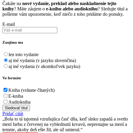
Čakáte na
nové vydanie, preklad alebo naskladnenie tejto
knihy
? Máte záujem o
e-knihu alebo audioknihu
? Sledujte titul a
pošleme vám upozornenie, keď niečo z toho pridáme do ponuky.
E-mail
Zaujíma ma
len toto vydanie
aj iné vydania (v jazyku slovenčina)
aj iné vydania (v akomkoľvek jazyku)
Vo formáte
Kniha (vrátane čítaných)
E-kniha
Audiokniha
Sledovať titul
Pridať citát
Bola to tá tajomná vzrušujúca časť dňa, keď slnko zapadá a svetlo
mení farbu z červenej na vyblednutú krvavú, neprestajne sa mení a
temnie, akoby deň ešte žil, ale už umieral.