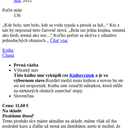
Ikar
, 2012
Počet strán
136
„Kde bolo, tam bolo, kde sa voda sypala a piesok sa lial...“ Kto z
nás by nepoznal tieto čarovné slová. „Bola raz jedna krajina, smutná
ako hrob, temná ako noc...“ Koľko poézie sa skrýva v zdanlivo
jednoduchých obrazoch...
Čítať viac
Kniha
Čítaná
Pevná väzba
Výborný stav
Túto knihu sme vykúpili cez
Knihovrátok
a je vo
výbornom stave.
Rozdiel medzi touto knihou a novou by ste
asi ani nespoznali. Knihu sme označili nálepkou, ktorá môže
na niektorých obaloch zanechať stopy.
Slovenčina
Cena:
11,60 €
Na sklade
Posielame ihneď
Tento produkt síce máme aktuálne na sklade, máme však už iba
posledné kusy a ďalšie už nemá ani distribútor, preto je možné, že