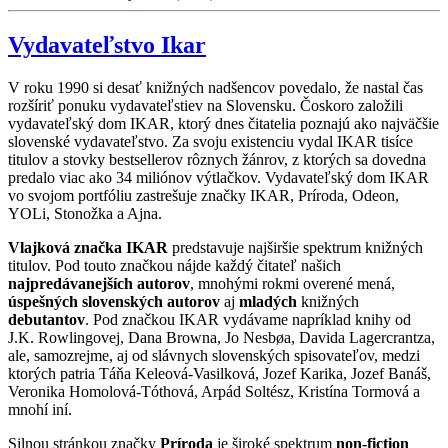
Vydavateľstvo Ikar
V roku 1990 si desať knižných nadšencov povedalo, že nastal čas
rozšíriť ponuku vydavateľstiev na Slovensku. Čoskoro založili
vydavateľský dom IKAR, ktorý dnes čitatelia poznajú ako najväčšie
slovenské vydavateľstvo. Za svoju existenciu vydal IKAR tisíce
titulov a stovky bestsellerov rôznych žánrov, z ktorých sa dovedna
predalo viac ako 34 miliónov výtlačkov. Vydavateľský dom IKAR
vo svojom portfóliu zastrešuje značky IKAR, Príroda, Odeon,
YOLi, Stonožka a Ajna.
Vlajková značka IKAR
predstavuje najširšie spektrum knižných
titulov. Pod touto značkou nájde každý čitateľ našich
najpredávanejších autorov
, mnohými rokmi overené mená,
úspešných slovenských autorov
aj
mladých
knižných
debutantov
. Pod značkou IKAR vydávame napríklad knihy od
J.K. Rowlingovej, Dana Browna, Jo Nesbøa, Davida Lagercrantza,
ale, samozrejme, aj od slávnych slovenských spisovateľov, medzi
ktorých patria Táňa Keleová-Vasilková, Jozef Karika, Jozef Banáš,
Veronika Homolová-Tóthová, Arpád Soltész, Kristína Tormová a
mnohí iní.
Silnou stránkou značky
Príroda
je široké spektrum
non-fiction