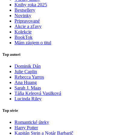
Knihy roka 2025
Bestsellery
Novinky
Pripravované
Akcie a zľavy
Kolekcie
BookTok
Mám záujem o titul
Top autori
Dominik Dán
Julie Caplin
Rebecca Yarros
Ana Huang
Sarah J. Maas
Táňa Keleová Vasilková
Lucinda Riley
Top série
Romantické úteky
Harry Potter
Kapitán Stein a Notár Barbarič