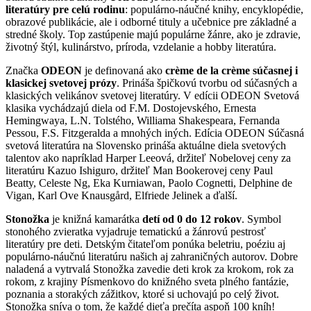
literatúry pre celú rodinu
: populárno-náučné knihy, encyklopédie,
obrazové publikácie, ale i odborné tituly a učebnice pre základné a
stredné školy. Top zastúpenie majú populárne žánre, ako je zdravie,
životný štýl, kulinárstvo, príroda, vzdelanie a hobby literatúra.
Značka
ODEON
je definovaná ako
crème de la crème súčasnej i
klasickej svetovej prózy
. Prináša špičkovú tvorbu od súčasných a
klasických velikánov svetovej literatúry. V edícii ODEON Svetová
klasika vychádzajú diela od F.M. Dostojevského, Ernesta
Hemingwaya, L.N. Tolstého, Williama Shakespeara, Fernanda
Pessou, F.S. Fitzgeralda a mnohých iných. Edícia ODEON Súčasná
svetová literatúra na Slovensko prináša aktuálne diela svetových
talentov ako napríklad Harper Leeová, držiteľ Nobelovej ceny za
literatúru Kazuo Ishiguro, držiteľ Man Bookerovej ceny Paul
Beatty, Celeste Ng, Eka Kurniawan, Paolo Cognetti, Delphine de
Vigan, Karl Ove Knausgård, Elfriede Jelinek a ďalší.
Stonožka
je knižná kamarátka
detí od 0 do 12 rokov
. Symbol
stonohého zvieratka vyjadruje tematickú a žánrovú pestrosť
literatúry pre deti. Detským čitateľom ponúka beletriu, poéziu aj
populárno-náučnú literatúru našich aj zahraničných autorov. Dobre
naladená a vytrvalá Stonožka zavedie deti krok za krokom, rok za
rokom, z krajiny Písmenkovo do knižného sveta plného fantázie,
poznania a storakých zážitkov, ktoré si uchovajú po celý život.
Stonožka sníva o tom, že každé dieťa prečíta aspoň 100 kníh!