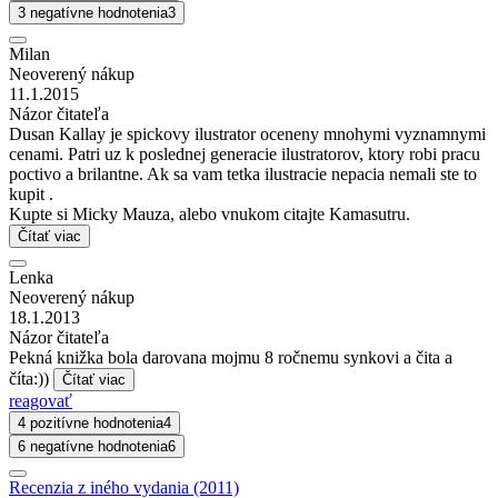
3 negatívne hodnotenia
3
Milan
Neoverený nákup
11.1.2015
Názor čitateľa
Dusan Kallay je spickovy ilustrator oceneny mnohymi vyznamnymi
cenami. Patri uz k poslednej generacie ilustratorov, ktory robi pracu
poctivo a brilantne. Ak sa vam tetka ilustracie nepacia nemali ste to
kupit .
Kupte si Micky Mauza, alebo vnukom citajte Kamasutru.
Čítať viac
Lenka
Neoverený nákup
18.1.2013
Názor čitateľa
Pekná knižka bola darovana mojmu 8 ročnemu synkovi a čita a
číta:))
Čítať viac
reagovať
4 pozitívne hodnotenia
4
6 negatívne hodnotenia
6
Recenzia z iného vydania (2011)