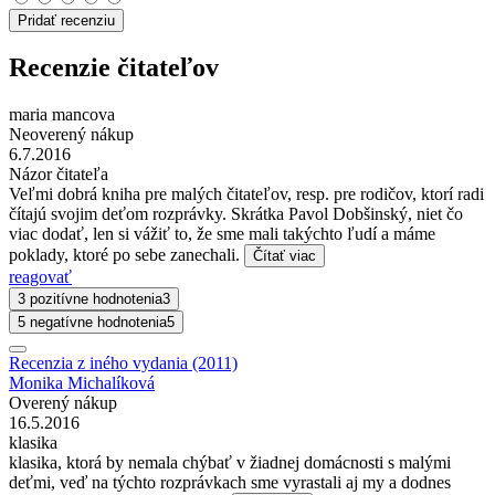
Pridať recenziu
Recenzie čitateľov
maria mancova
Neoverený nákup
6.7.2016
Názor čitateľa
Veľmi dobrá kniha pre malých čitateľov, resp. pre rodičov, ktorí radi
čítajú svojim deťom rozprávky. Skrátka Pavol Dobšinský, niet čo
viac dodať, len si vážiť to, že sme mali takýchto ľudí a máme
poklady, ktoré po sebe zanechali.
Čítať viac
reagovať
3 pozitívne hodnotenia
3
5 negatívne hodnotenia
5
Recenzia z iného vydania (2011)
Monika Michalíková
Overený nákup
16.5.2016
klasika
klasika, ktorá by nemala chýbať v žiadnej domácnosti s malými
deťmi, veď na týchto rozprávkach sme vyrastali aj my a dodnes