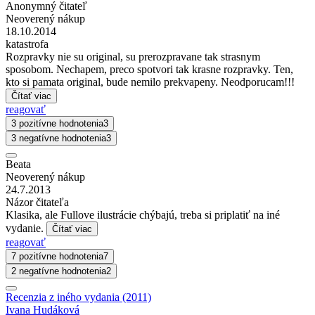
Anonymný čitateľ
Neoverený nákup
18.10.2014
katastrofa
Rozpravky nie su original, su prerozpravane tak strasnym
sposobom. Nechapem, preco spotvori tak krasne rozpravky. Ten,
kto si pamata original, bude nemilo prekvapeny. Neodporucam!!!
Čítať viac
reagovať
3 pozitívne hodnotenia
3
3 negatívne hodnotenia
3
Beata
Neoverený nákup
24.7.2013
Názor čitateľa
Klasika, ale Fullove ilustrácie chýbajú, treba si priplatiť na iné
vydanie.
Čítať viac
reagovať
7 pozitívne hodnotenia
7
2 negatívne hodnotenia
2
Recenzia z iného vydania (2011)
Ivana Hudáková