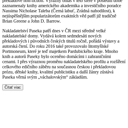
překladové non-fiction. Výrazný ohlas v této sféře v poslední době
zaznamenaly knihy amerického akademika a investičního poradce
Nassima Nicholase Taleba (Černá labuť, Zrádná nahodilost), k
nejúspěšnějším popularizátorům exaktních věd patří již tradičně
Brian Greene a John D. Barrow.
Nakladatelství Paseka patří dnes v ČR mezi středně velké
nakladatelské domy. Vydává kolem sedmdesáti nových
překladových i původních českých titulů ročně, pořádá výstavy a
autorská čtení. Do roku 2016 také provozovalo litomyšlské
Portmoneum, které je teď majetkem Pardubického kraje. Mnoho
knih a autorů Paseky bylo oceněno domácími i zahraničními
cenami. I přes výraznou proměnu nakladatelského profilu a rozšíření
celkového edičního záběru na současnou českou i překladovou
prózu, dětské knihy, kvalitní publicistiku a další žánry zůstává
Paseka věrná svým „váchalovským“ základům.
Čítať viac