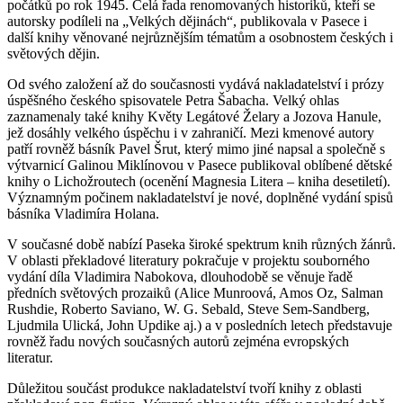
počátků po rok 1945. Celá řada renomovaných historiků, kteří se
autorsky podíleli na „Velkých dějinách“, publikovala v Pasece i
další knihy věnované nejrůznějším tématům a osobnostem českých i
světových dějin.
Od svého založení až do současnosti vydává nakladatelství i prózy
úspěšného českého spisovatele Petra Šabacha. Velký ohlas
zaznamenaly také knihy Květy Legátové Želary a Jozova Hanule,
jež dosáhly velkého úspěchu i v zahraničí. Mezi kmenové autory
patří rovněž básník Pavel Šrut, který mimo jiné napsal a společně s
výtvarnicí Galinou Miklínovou v Pasece publikoval oblíbené dětské
knihy o Lichožroutech (ocenění Magnesia Litera – kniha desetiletí).
Významným počinem nakladatelství je nové, doplněné vydání spisů
básníka Vladimíra Holana.
V současné době nabízí Paseka široké spektrum knih různých žánrů.
V oblasti překladové literatury pokračuje v projektu souborného
vydání díla Vladimira Nabokova, dlouhodobě se věnuje řadě
předních světových prozaiků (Alice Munroová, Amos Oz, Salman
Rushdie, Roberto Saviano, W. G. Sebald, Steve Sem-Sandberg,
Ljudmila Ulická, John Updike aj.) a v posledních letech představuje
rovněž řadu nových současných autorů zejména evropských
literatur.
Důležitou součást produkce nakladatelství tvoří knihy z oblasti