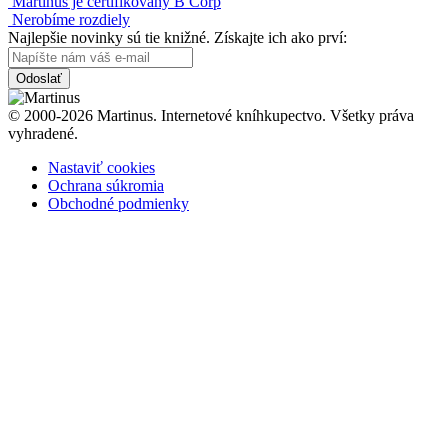
Martinus je certifikovaný B Corp
Nerobíme rozdiely
Najlepšie novinky sú tie knižné. Získajte ich ako prví:
Odoslať
© 2000-2026 Martinus. Internetové kníhkupectvo. Všetky práva
vyhradené.
Nastaviť cookies
Ochrana súkromia
Obchodné podmienky