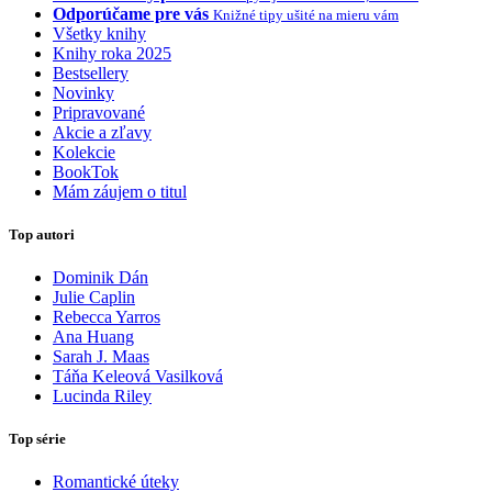
Odporúčame pre vás
Knižné tipy ušité na mieru vám
Všetky knihy
Knihy roka 2025
Bestsellery
Novinky
Pripravované
Akcie a zľavy
Kolekcie
BookTok
Mám záujem o titul
Top autori
Dominik Dán
Julie Caplin
Rebecca Yarros
Ana Huang
Sarah J. Maas
Táňa Keleová Vasilková
Lucinda Riley
Top série
Romantické úteky