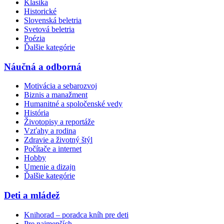
Klasika
Historické
Slovenská beletria
Svetová beletria
Poézia
Ďalšie kategórie
Náučná a odborná
Motivácia a sebarozvoj
Biznis a manažment
Humanitné a spoločenské vedy
História
Životopisy a reportáže
Vzťahy a rodina
Zdravie a životný štýl
Počítače a internet
Hobby
Umenie a dizajn
Ďalšie kategórie
Deti a mládež
Knihorad – poradca kníh pre deti
Pre najmenších