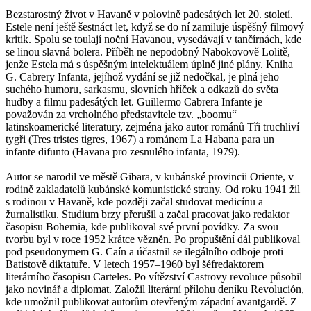
Bezstarostný život v Havaně v polovině padesátých let 20. století.
Estele není ještě šestnáct let, když se do ní zamiluje úspěšný filmový
kritik. Spolu se toulají noční Havanou, vysedávají v tančírnách, kde
se linou slavná bolera. Příběh ne nepodobný Nabokovově Lolitě,
jenže Estela má s úspěšným intelektuálem úplně jiné plány. Kniha
G. Cabrery Infanta, jejíhož vydání se již nedočkal, je plná jeho
suchého humoru, sarkasmu, slovních hříček a odkazů do světa
hudby a filmu padesátých let. Guillermo Cabrera Infante je
považován za vrcholného představitele tzv. „boomu“
latinskoamerické literatury, zejména jako autor románů Tři truchliví
tygři (Tres tristes tigres, 1967) a románem La Habana para un
infante difunto (Havana pro zesnulého infanta, 1979).
Autor se narodil ve městě Gibara, v kubánské provincii Oriente, v
rodině zakladatelů kubánské komunistické strany. Od roku 1941 žil
s rodinou v Havaně, kde později začal studovat medicínu a
žurnalistiku. Studium brzy přerušil a začal pracovat jako redaktor
časopisu Bohemia, kde publikoval své první povídky. Za svou
tvorbu byl v roce 1952 krátce vězněn. Po propuštění dál publikoval
pod pseudonymem G. Caín a účastnil se ilegálního odboje proti
Batistově diktatuře. V letech 1957–1960 byl šéfredaktorem
literárního časopisu Carteles. Po vítězství Castrovy revoluce působil
jako novinář a diplomat. Založil literární přílohu deníku Revolución,
kde umožnil publikovat autorům otevřeným západní avantgardě. Z