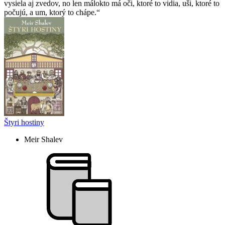
vysiela aj zvedov, no len málokto má oči, ktoré to vidia, uši, ktoré to
počujú, a um, ktorý to chápe.
Štyri hostiny
Meir Shalev