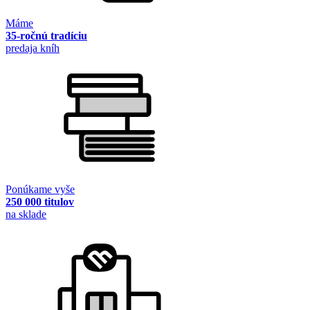
Máme
35-ročnú tradíciu
predaja kníh
Ponúkame vyše
250 000 titulov
na sklade