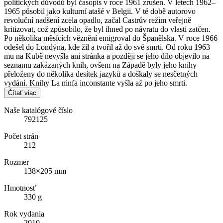
politických důvodů byl časopis v roce 1961 zrušen. V letech 1962–
1965 působil jako kulturní atašé v Belgii. V té době autorovo
revoluční nadšení zcela opadlo, začal Castrův režim veřejně
kritizovat, což způsobilo, že byl ihned po návratu do vlasti zatčen.
Po několika měsících věznění emigroval do Španělska. V roce 1966
odešel do Londýna, kde žil a tvořil až do své smrti. Od roku 1963
mu na Kubě nevyšla ani stránka a později se jeho dílo objevilo na
seznamu zakázaných knih, ovšem na Západě byly jeho knihy
přeloženy do několika desítek jazyků a doškaly se nesčetných
vydání. Knihy La ninfa inconstante vyšla až po jeho smrti.
Čítať viac
Naše katalógové číslo
792125
Počet strán
212
Rozmer
138×205 mm
Hmotnosť
330 g
Rok vydania
2010