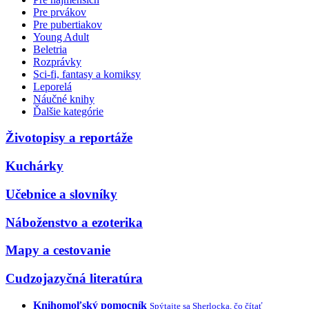
Pre prvákov
Pre pubertiakov
Young Adult
Beletria
Rozprávky
Sci-fi, fantasy a komiksy
Leporelá
Náučné knihy
Ďalšie kategórie
Životopisy a reportáže
Kuchárky
Učebnice a slovníky
Náboženstvo a ezoterika
Mapy a cestovanie
Cudzojazyčná literatúra
Knihomoľský pomocník
Spýtajte sa Sherlocka, čo čítať