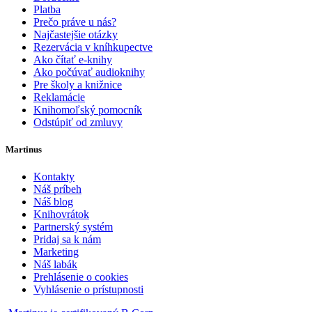
Platba
Prečo práve u nás?
Najčastejšie otázky
Rezervácia v kníhkupectve
Ako čítať e-knihy
Ako počúvať audioknihy
Pre školy a knižnice
Reklamácie
Knihomoľský pomocník
Odstúpiť od zmluvy
Martinus
Kontakty
Náš príbeh
Náš blog
Knihovrátok
Partnerský systém
Pridaj sa k nám
Marketing
Náš labák
Prehlásenie o cookies
Vyhlásenie o prístupnosti