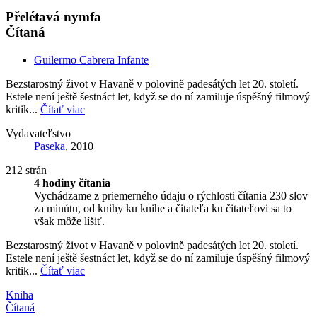
Přelétavá nymfa
Čítaná
Guilermo Cabrera Infante
Bezstarostný život v Havaně v polovině padesátých let 20. století.
Estele není ještě šestnáct let, když se do ní zamiluje úspěšný filmový
kritik...
Čítať viac
Vydavateľstvo
Paseka
, 2010
212 strán
4 hodiny čítania
Vychádzame z priemerného údaju o rýchlosti čítania 230 slov
za minútu, od knihy ku knihe a čitateľa ku čitateľovi sa to
však môže líšiť.
Bezstarostný život v Havaně v polovině padesátých let 20. století.
Estele není ještě šestnáct let, když se do ní zamiluje úspěšný filmový
kritik...
Čítať viac
Kniha
Čítaná