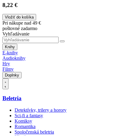
8,22 €
Vložiť do košíka
Pri nákupe nad 49 €
poštovné zadarmo
Vyhľadávanie
Knihy
E-knihy
Audioknihy
Hry
Filmy
Doplnky
Beletria
Detektívky, trilery a horory
Sci-fi a fantasy
Komiksy
Romantika
Spoločenská beletria