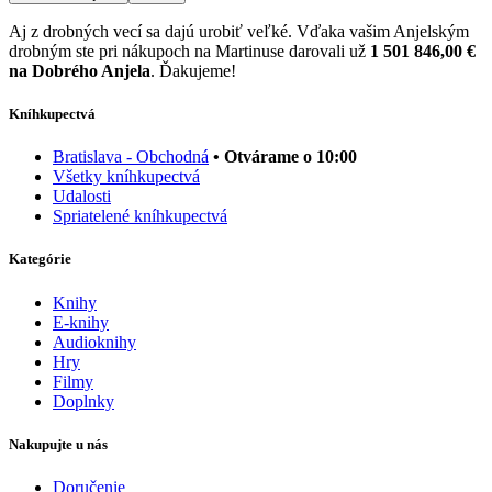
Aj z drobných vecí sa dajú urobiť veľké. Vďaka vašim Anjelským
drobným ste pri nákupoch na Martinuse darovali už
1 501 846,00 €
na Dobrého Anjela
. Ďakujeme!
Kníhkupectvá
Bratislava - Obchodná
• Otvárame o 10:00
Všetky kníhkupectvá
Udalosti
Spriatelené kníhkupectvá
Kategórie
Knihy
E-knihy
Audioknihy
Hry
Filmy
Doplnky
Nakupujte u nás
Doručenie