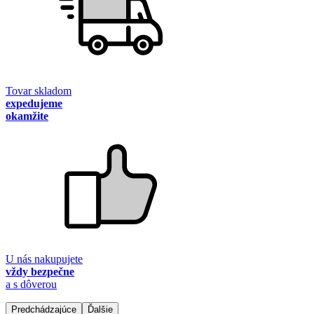
Tovar skladom
expedujeme
okamžite
U nás nakupujete
vždy bezpečne
a s dôverou
Predchádzajúce
Ďalšie