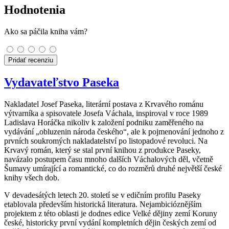
Hodnotenia
Ako sa páčila kniha vám?
Pridať recenziu
Vydavateľstvo Paseka
Nakladatel Josef Paseka, literární postava z Krvavého románu
výtvarníka a spisovatele Josefa Váchala, inspiroval v roce 1989
Ladislava Horáčka nikoliv k založení podniku zaměřeného na
vydávání „obluzenin národa českého“, ale k pojmenování jednoho z
prvních soukromých nakladatelství po listopadové revoluci. Na
Krvavý román, který se stal první knihou z produkce Paseky,
navázalo postupem času mnoho dalších Váchalových děl, včetně
Šumavy umírající a romantické, co do rozměrů druhé největší české
knihy všech dob.
V devadesátých letech 20. století se v edičním profilu Paseky
etablovala především historická literatura. Nejambicióznějším
projektem z této oblasti je dodnes edice Velké dějiny zemí Koruny
české, historicky první vydání kompletních dějin českých zemí od