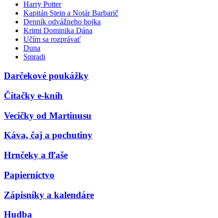
Harry Potter
Kapitán Stein a Notár Barbarič
Denník odvážneho bojka
Krimi Dominika Dána
Učím sa rozprávať
Duna
Smradi
Darčekové poukážky
Čítačky e-kníh
Vecičky od Martinusu
Káva, čaj a pochutiny
Hrnčeky a fľaše
Papiernictvo
Zápisníky a kalendáre
Hudba