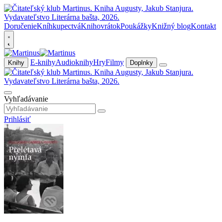
Doručenie
Kníhkupectvá
Knihovrátok
Poukážky
Knižný blog
Kontakt
E-knihy
Audioknihy
Hry
Filmy
Knihy
Doplnky
Vyhľadávanie
Prihlásiť