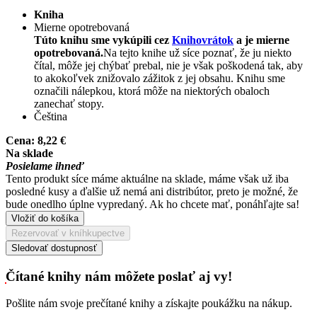
Kniha
Mierne opotrebovaná
Túto knihu sme vykúpili cez
Knihovrátok
a je mierne
opotrebovaná.
Na tejto knihe už síce poznať, že ju niekto
čítal, môže jej chýbať prebal, nie je však poškodená tak, aby
to akokoľvek znižovalo zážitok z jej obsahu. Knihu sme
označili nálepkou, ktorá môže na niektorých obaloch
zanechať stopy.
Čeština
Cena:
8,22 €
Na sklade
Posielame ihneď
Tento produkt síce máme aktuálne na sklade, máme však už iba
posledné kusy a ďalšie už nemá ani distribútor, preto je možné, že
bude onedlho úplne vypredaný. Ak ho chcete mať, ponáhľajte sa!
Vložiť do košíka
Rezervovať v kníhkupectve
Sledovať dostupnosť
Čítané knihy nám môžete poslať aj vy!
Pošlite nám svoje prečítané knihy a získajte poukážku na nákup.