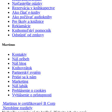
Najčastejšie otázky
Rezervácia v kníhkupectve
Ako čítať e-knihy
Ako počúvať audioknihy
Pre školy a knižnice
Reklamácie
Knihomoľský pomocník
Odstúpiť od zmluvy
Martinus
Kontakty
Náš príbeh
Náš blog
Knihovrátok
Partnerský systém
Pridaj sa k nám
Marketing
Náš labák
Prehlásenie o cookies
Vyhlásenie o prístupnosti
Martinus je certifikovaný B Corp
Nerobíme rozdiely