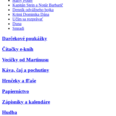
Harry Potter
Kapitán Stein a Notár Barbarič
Denník odvážneho bojka
Krimi Dominika Dána
Učím sa rozprávať
Duna
Smradi
Darčekové poukážky
Čítačky e-kníh
Vecičky od Martinusu
Káva, čaj a pochutiny
Hrnčeky a fľaše
Papiernictvo
Zápisníky a kalendáre
Hudba