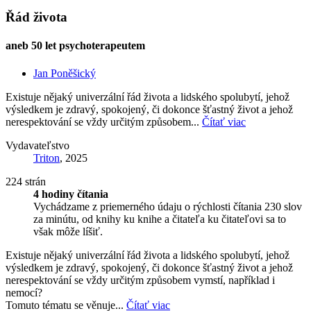
Řád života
aneb 50 let psychoterapeutem
Jan Poněšický
Existuje nějaký univerzální řád života a lidského spolubytí, jehož
výsledkem je zdravý, spokojený, či dokonce šťastný život a jehož
nerespektování se vždy určitým způsobem...
Čítať viac
Vydavateľstvo
Triton
, 2025
224 strán
4 hodiny čítania
Vychádzame z priemerného údaju o rýchlosti čítania 230 slov
za minútu, od knihy ku knihe a čitateľa ku čitateľovi sa to
však môže líšiť.
Existuje nějaký univerzální řád života a lidského spolubytí, jehož
výsledkem je zdravý, spokojený, či dokonce šťastný život a jehož
nerespektování se vždy určitým způsobem vymstí, například i
nemocí?
Tomuto tématu se věnuje...
Čítať viac