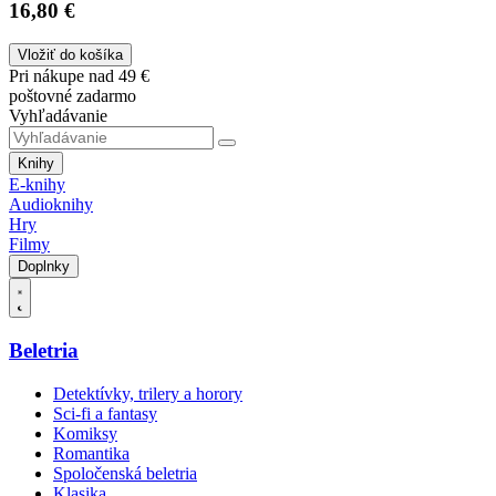
16,80 €
Vložiť do košíka
Pri nákupe nad 49 €
poštovné zadarmo
Vyhľadávanie
Knihy
E-knihy
Audioknihy
Hry
Filmy
Doplnky
Beletria
Detektívky, trilery a horory
Sci-fi a fantasy
Komiksy
Romantika
Spoločenská beletria
Klasika