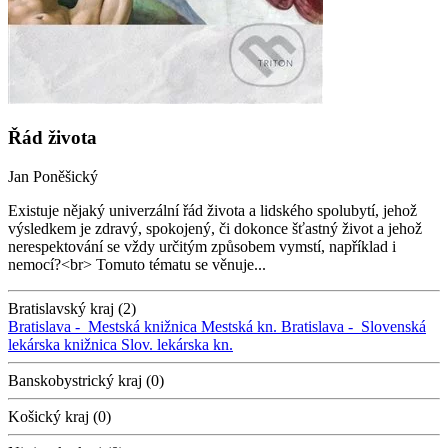
Řád života
Jan Poněšický
Existuje nějaký univerzální řád života a lidského spolubytí, jehož
výsledkem je zdravý, spokojený, či dokonce šťastný život a jehož
nerespektování se vždy určitým způsobem vymstí, například i
nemocí?<br> Tomuto tématu se věnuje...
Bratislavský kraj (2)
Bratislava -
Mestská knižnica
Mestská kn.
Bratislava -
Slovenská
lekárska knižnica
Slov. lekárska kn.
Banskobystrický kraj (0)
Košický kraj (0)