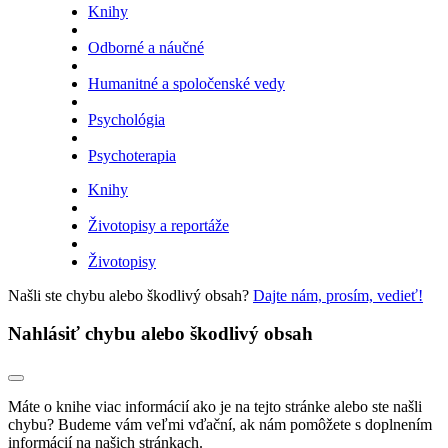
Knihy
Odborné a náučné
Humanitné a spoločenské vedy
Psychológia
Psychoterapia
Knihy
Životopisy a reportáže
Životopisy
Našli ste chybu alebo škodlivý obsah?
Dajte nám, prosím, vedieť!
Nahlásiť chybu alebo škodlivý obsah
Máte o knihe viac informácií ako je na tejto stránke alebo ste našli
chybu? Budeme vám veľmi vďační, ak nám pomôžete s doplnením
informácií na našich stránkach.