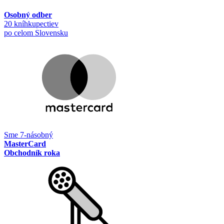
Osobný odber
20 kníhkupectiev
po celom Slovensku
Sme 7-násobný
MasterCard
Obchodník roka