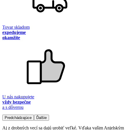
Tovar skladom
expedujeme
okamžite
U nás nakupujete
vždy bezpečne
a s dôverou
Predchádzajúce
Ďalšie
Aj z drobných vecí sa dajú urobiť veľké. Vďaka vašim Anjelským