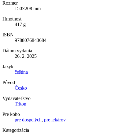
Rozmer
150×208 mm
Hmotnosť
417 g
ISBN
9788076843684
Dátum vydania
26. 2. 2025
Jazyk
čeština
Pôvod
Česko
Vydavateľstvo
Triton
Pre koho
pre dospelých
,
pre lekárov
Kategorizácia