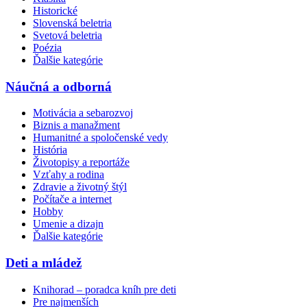
Historické
Slovenská beletria
Svetová beletria
Poézia
Ďalšie kategórie
Náučná a odborná
Motivácia a sebarozvoj
Biznis a manažment
Humanitné a spoločenské vedy
História
Životopisy a reportáže
Vzťahy a rodina
Zdravie a životný štýl
Počítače a internet
Hobby
Umenie a dizajn
Ďalšie kategórie
Deti a mládež
Knihorad – poradca kníh pre deti
Pre najmenších