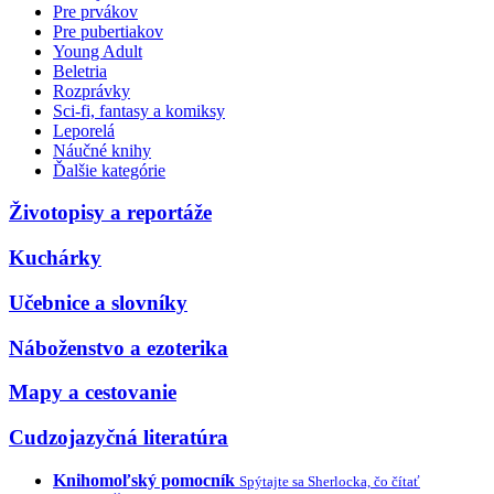
Pre prvákov
Pre pubertiakov
Young Adult
Beletria
Rozprávky
Sci-fi, fantasy a komiksy
Leporelá
Náučné knihy
Ďalšie kategórie
Životopisy a reportáže
Kuchárky
Učebnice a slovníky
Náboženstvo a ezoterika
Mapy a cestovanie
Cudzojazyčná literatúra
Knihomoľský pomocník
Spýtajte sa Sherlocka, čo čítať