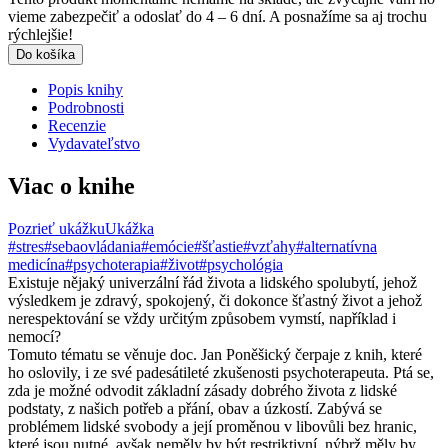
vieme zabezpečiť a odoslať do 4 – 6 dní. A posnažíme sa aj trochu
rýchlejšie!
Do košíka
Popis knihy
Podrobnosti
Recenzie
Vydavateľstvo
Viac o knihe
Pozrieť ukážku
Ukážka
#stres
#sebaovládania
#emócie
#šťastie
#vzťahy
#alternatívna
medicína
#psychoterapia
#život
#psychológia
Existuje nějaký univerzální řád života a lidského spolubytí, jehož
výsledkem je zdravý, spokojený, či dokonce šťastný život a jehož
nerespektování se vždy určitým způsobem vymstí, například i
nemocí?
Tomuto tématu se věnuje doc. Jan Poněšický čerpaje z knih, které
ho oslovily, i ze své padesátileté zkušenosti psychoterapeuta. Ptá se,
zda je možné odvodit základní zásady dobrého života z lidské
podstaty, z našich potřeb a přání, obav a úzkostí. Zabývá se
problémem lidské svobody a její proměnou v libovůli bez hranic,
které jsou nutné, avšak neměly by být restriktivní, nýbrž měly by