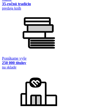
35-ročnú tradíciu
predaja kníh
Ponúkame vyše
250 000 titulov
na sklade