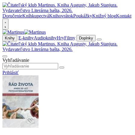
Doručenie
Kníhkupectvá
Knihovrátok
Poukážky
Knižný blog
Kontakt
E-knihy
Audioknihy
Hry
Filmy
Knihy
Doplnky
Vyhľadávanie
Prihlásiť