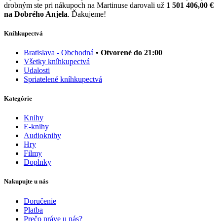
drobným ste pri nákupoch na Martinuse darovali už
1 501 406,00 €
na Dobrého Anjela
. Ďakujeme!
Kníhkupectvá
Bratislava - Obchodná
• Otvorené do 21:00
Všetky kníhkupectvá
Udalosti
Spriatelené kníhkupectvá
Kategórie
Knihy
E-knihy
Audioknihy
Hry
Filmy
Doplnky
Nakupujte u nás
Doručenie
Platba
Prečo práve u nás?