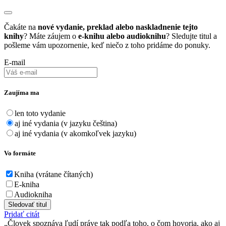
Čakáte na
nové vydanie, preklad alebo naskladnenie tejto
knihy
? Máte záujem o
e-knihu alebo audioknihu
? Sledujte titul a
pošleme vám upozornenie, keď niečo z toho pridáme do ponuky.
E-mail
Zaujíma ma
len toto vydanie
aj iné vydania (v jazyku čeština)
aj iné vydania (v akomkoľvek jazyku)
Vo formáte
Kniha (vrátane čítaných)
E-kniha
Audiokniha
Sledovať titul
Pridať citát
Človek spoznáva ľudí práve tak podľa toho, o čom hovoria, ako aj