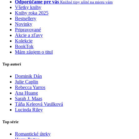
Odporúčame pre vás
Knižné tipy ušité na mieru vám
Všetky knihy
Knihy roka 2025
Bestsellery
Novinky
Pripravované
Akcie a zľavy
Kolekcie
BookTok
Mám záujem o titul
Top autori
Dominik Dán
Julie Caplin
Rebecca Yarros
Ana Huang
Sarah J. Maas
Táňa Keleová Vasilková
Lucinda Riley
Top série
Romantické úteky