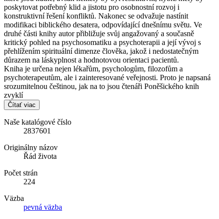
poskytovat potřebný klid a jistotu pro osobnostní rozvoj i
konstruktivní řešení konfliktů. Nakonec se odvažuje nastínit
modifikaci biblického desatera, odpovídající dnešnímu světu. Ve
druhé části knihy autor přibližuje svůj angažovaný a současně
kritický pohled na psychosomatiku a psychoterapii a její vývoj s
přehlížením spirituální dimenze člověka, jakož i nedostatečným
důrazem na láskyplnost a hodnotovou orientaci pacientů.
Kniha je určena nejen lékařům, psychologům, filozofům a
psychoterapeutům, ale i zainteresované veřejnosti. Proto je napsaná
srozumitelnou češtinou, jak na to jsou čtenáři Poněšického knih
zvyklí
Čítať viac
Naše katalógové číslo
2837601
Originálny názov
Řád života
Počet strán
224
Väzba
pevná väzba