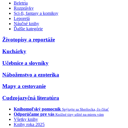
Beletria
Rozprávky
Sci-fi, fantasy a komiksy
Leporelá
Náučné knihy
Ďalšie kategórie
Životopisy a reportáže
Kuchárky
Učebnice a slovníky
Náboženstvo a ezoterika
Mapy a cestovanie
Cudzojazyčná literatúra
Knihomoľský pomocník
Spýtajte sa Sherlocka, čo čítať
Odporúčame pre vás
Knižné tipy ušité na mieru vám
Všetky knihy
Knihy roka 2025