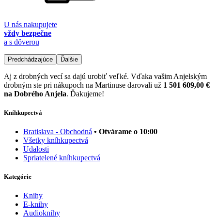
U nás nakupujete
vždy bezpečne
a s dôverou
Predchádzajúce
Ďalšie
Aj z drobných vecí sa dajú urobiť veľké. Vďaka vašim Anjelským
drobným ste pri nákupoch na Martinuse darovali už
1 501 609,00 €
na Dobrého Anjela
. Ďakujeme!
Kníhkupectvá
Bratislava - Obchodná
• Otvárame o 10:00
Všetky kníhkupectvá
Udalosti
Spriatelené kníhkupectvá
Kategórie
Knihy
E-knihy
Audioknihy