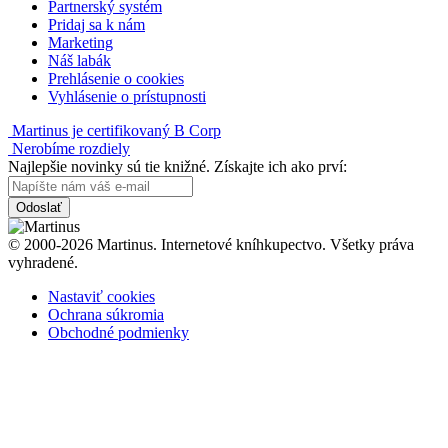
Partnerský systém
Pridaj sa k nám
Marketing
Náš labák
Prehlásenie o cookies
Vyhlásenie o prístupnosti
Martinus je certifikovaný B Corp
Nerobíme rozdiely
Najlepšie novinky sú tie knižné. Získajte ich ako prví:
Odoslať
© 2000-2026 Martinus. Internetové kníhkupectvo. Všetky práva
vyhradené.
Nastaviť cookies
Ochrana súkromia
Obchodné podmienky