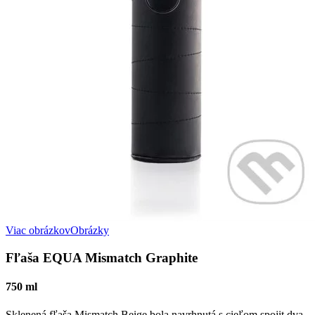
Viac obrázkov
Obrázky
Fľaša EQUA Mismatch Graphite
750 ml
Sklenená fľaša Mismatch Beige bola navrhnutá s cieľom spojit dva