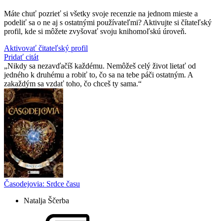
Máte chuť pozrieť si všetky svoje recenzie na jednom mieste a
podeliť sa o ne aj s ostatnými používateľmi? Aktivujte si čítateľský
profil, kde si môžete zvyšovať svoju knihomoľskú úroveň.
Aktivovať čitateľský profil
Pridať citát
Nikdy sa nezavďačíš každému. Nemôžeš celý život lietať od
jedného k druhému a robiť to, čo sa na tebe páči ostatným. A
zakaždým sa vzdať toho, čo chceš ty sama.
Časodejovia: Srdce času
Natalja Ščerba