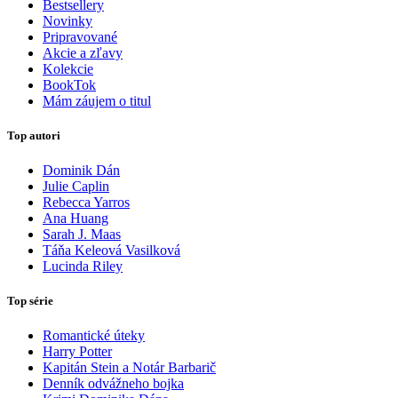
Bestsellery
Novinky
Pripravované
Akcie a zľavy
Kolekcie
BookTok
Mám záujem o titul
Top autori
Dominik Dán
Julie Caplin
Rebecca Yarros
Ana Huang
Sarah J. Maas
Táňa Keleová Vasilková
Lucinda Riley
Top série
Romantické úteky
Harry Potter
Kapitán Stein a Notár Barbarič
Denník odvážneho bojka