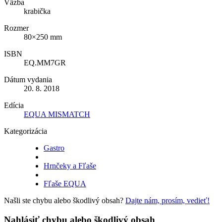
Väzba
krabička
Rozmer
80×250 mm
ISBN
EQ.MM7GR
Dátum vydania
20. 8. 2018
Edícia
EQUA MISMATCH
Kategorizácia
Gastro
Hrnčeky a Fľaše
Fľaše EQUA
Našli ste chybu alebo škodlivý obsah?
Dajte nám, prosím, vedieť!
Nahlásiť chybu alebo škodlivý obsah