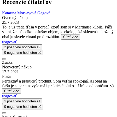
Recenzie čitateľov
Katarína Morvayová Gagová
Overený nákup
25.7.2023
To je už tretia fľaša v poradí, ktorú som si v Martinuse kúpila. Páči
sa mi, že má celkom slušný objem, je ekologická sklenená a kožený
obal ju skvele chráni pred rozbitím.
Čítať viac
reagovať
2 pozitívne hodnotenia
2
0 negatívne hodnotenia
0
Zuzka
Neoverený nákup
17.7.2021
Flaša
Perfektný a praktický produkt. Som veľmi spokojná. Aj obal na
flašu je super a navyše má i praktické pútko... Určite odporúčam. :-)
Čítať viac
reagovať
1 pozitívne hodnotenie
1
0 negatívne hodnotenia
0
Paula Vírusová