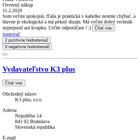
Overený nákup
11.2.2020
Som veľmi spokojná, fľaša je praktická v kabelke nesmie chýbať, a
hlavne je ekologická a má pekný dizajn. Má veľmi dobrý vrchnák
neprepustí ani kvapku. Určite odporúčam ! :)
Čítať viac
reagovať
2 pozitívne hodnotenia
2
0 negatívne hodnotenia
0
Vydavateľstvo K3 plus
Čítať viac
Obchodný názov
K3 plus, s.r.o.
Adresa
Nejedlého 14
841 02 Bratislava
Slovenská republika
E-mail