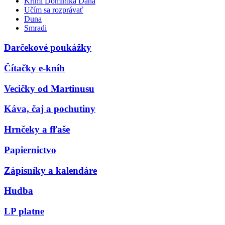
Krimi Dominika Dána
Učím sa rozprávať
Duna
Smradi
Darčekové poukážky
Čítačky e-kníh
Vecičky od Martinusu
Káva, čaj a pochutiny
Hrnčeky a fľaše
Papiernictvo
Zápisníky a kalendáre
Hudba
LP platne