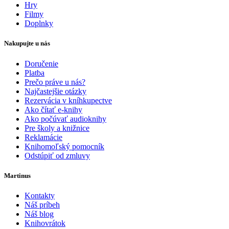
Hry
Filmy
Doplnky
Nakupujte u nás
Doručenie
Platba
Prečo práve u nás?
Najčastejšie otázky
Rezervácia v kníhkupectve
Ako čítať e-knihy
Ako počúvať audioknihy
Pre školy a knižnice
Reklamácie
Knihomoľský pomocník
Odstúpiť od zmluvy
Martinus
Kontakty
Náš príbeh
Náš blog
Knihovrátok