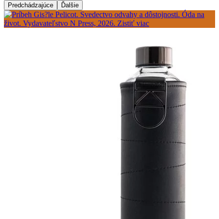
Predchádzajúce
Ďalšie