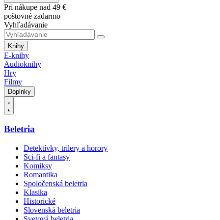
Pri nákupe nad 49 €
poštovné zadarmo
Vyhľadávanie
Knihy
E-knihy
Audioknihy
Hry
Filmy
Doplnky
Beletria
Detektívky, trilery a horory
Sci-fi a fantasy
Komiksy
Romantika
Spoločenská beletria
Klasika
Historické
Slovenská beletria
Svetová beletria