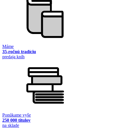
Máme
35-ročnú tradíciu
predaja kníh
Ponúkame vyše
250 000 titulov
na sklade