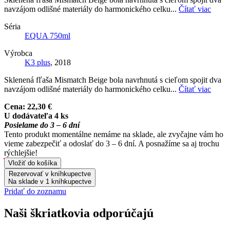
navzájom odlišné materiály do harmonického celku...
Čítať viac
Séria
EQUA 750ml
Výrobca
K3 plus
, 2018
Sklenená fľaša Mismatch Beige bola navrhnutá s cieľom spojit dva
navzájom odlišné materiály do harmonického celku...
Čítať viac
Cena:
22,30 €
U dodávateľa 4 ks
Posielame do 3 – 6 dní
Tento produkt momentálne nemáme na sklade, ale zvyčajne vám ho
vieme zabezpečiť a odoslať do 3 – 6 dní. A posnažíme sa aj trochu
rýchlejšie!
Vložiť do košíka
Rezervovať v kníhkupectve
Na sklade v 1 kníhkupectve
Pridať do zoznamu
Naši škriatkovia odporúčajú