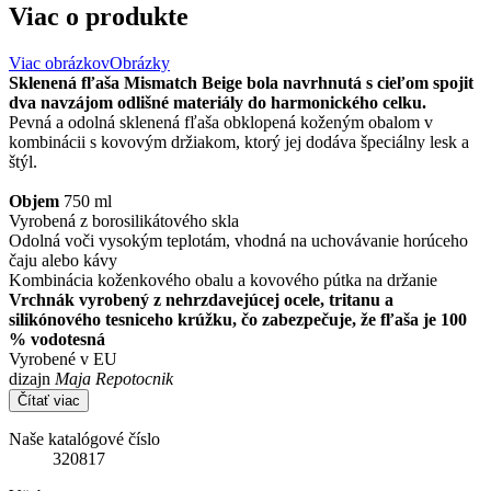
Viac o produkte
Viac obrázkov
Obrázky
Sklenená fľaša Mismatch Beige bola navrhnutá s cieľom spojit
dva navzájom odlišné materiály do harmonického celku.
Pevná a odolná sklenená fľaša obklopená koženým obalom v
kombinácii s kovovým držiakom, ktorý jej dodáva špeciálny lesk a
štýl.
Objem
750 ml
Vyrobená z borosilikátového skla
Odolná voči vysokým teplotám, vhodná na uchovávanie horúceho
čaju alebo kávy
Kombinácia koženkového obalu a kovového pútka na držanie
Vrchnák vyrobený z nehrzdavejúcej ocele, tritanu a
silikónového tesniceho krúžku, čo zabezpečuje, že fľaša je 100
% vodotesná
Vyrobené v EU
dizajn
Maja Repotocnik
Čítať viac
Naše katalógové číslo
320817