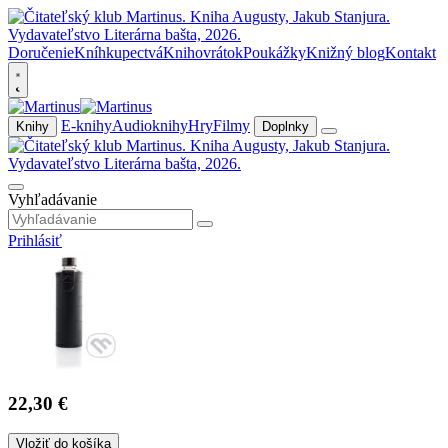
Doručenie
Kníhkupectvá
Knihovrátok
Poukážky
Knižný blog
Kontakt
E-knihy
Audioknihy
Hry
Filmy
Knihy
Doplnky
Vyhľadávanie
Prihlásiť
22,30 €
Vložiť do košíka