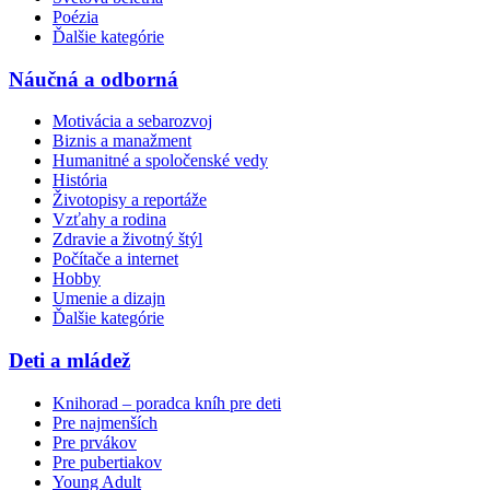
Poézia
Ďalšie kategórie
Náučná a odborná
Motivácia a sebarozvoj
Biznis a manažment
Humanitné a spoločenské vedy
História
Životopisy a reportáže
Vzťahy a rodina
Zdravie a životný štýl
Počítače a internet
Hobby
Umenie a dizajn
Ďalšie kategórie
Deti a mládež
Knihorad – poradca kníh pre deti
Pre najmenších
Pre prvákov
Pre pubertiakov
Young Adult