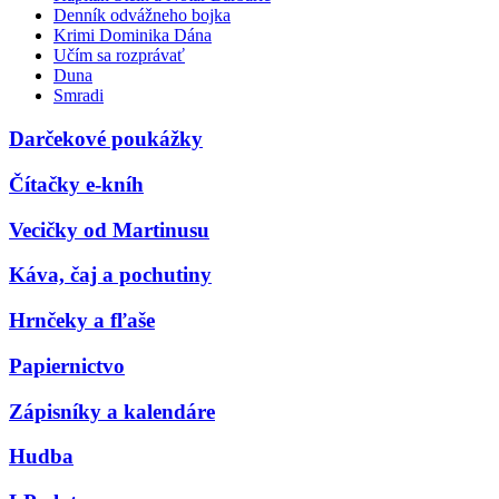
Denník odvážneho bojka
Krimi Dominika Dána
Učím sa rozprávať
Duna
Smradi
Darčekové poukážky
Čítačky e-kníh
Vecičky od Martinusu
Káva, čaj a pochutiny
Hrnčeky a fľaše
Papiernictvo
Zápisníky a kalendáre
Hudba