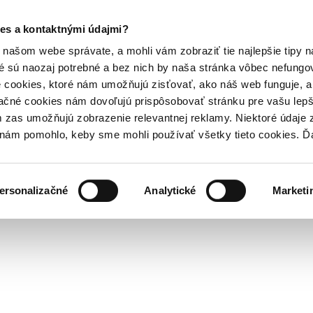
es a kontaktnými údajmi?
našom webe správate, a mohli vám zobraziť tie najlepšie tipy n
é sú naozaj potrebné a bez nich by naša stránka vôbec nefung
 cookies, ktoré nám umožňujú zisťovať, ako náš web funguje, a 
ačné cookies nám dovoľujú prispôsobovať stránku pre vašu lepši
zas umožňujú zobrazenie relevantnej reklamy. Niektoré údaje z
y nám pomohlo, keby sme mohli používať všetky tieto cookies. 
ersonalizačné
Analytické
Marketi