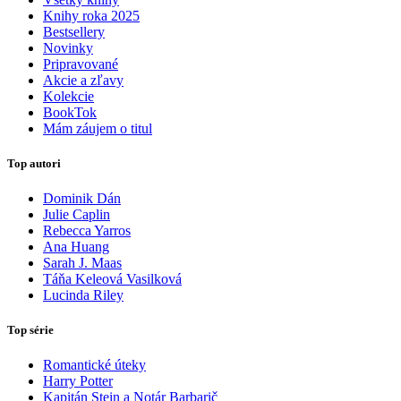
Knihy roka 2025
Bestsellery
Novinky
Pripravované
Akcie a zľavy
Kolekcie
BookTok
Mám záujem o titul
Top autori
Dominik Dán
Julie Caplin
Rebecca Yarros
Ana Huang
Sarah J. Maas
Táňa Keleová Vasilková
Lucinda Riley
Top série
Romantické úteky
Harry Potter
Kapitán Stein a Notár Barbarič