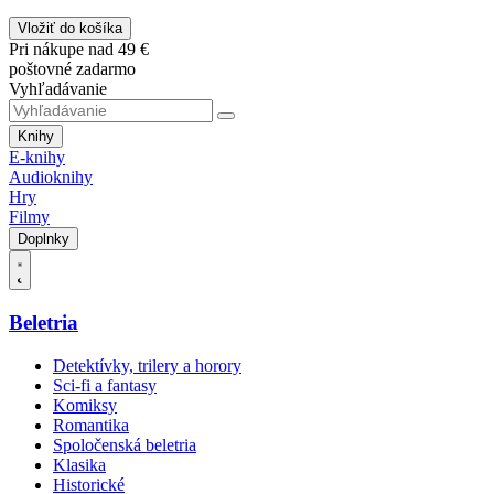
Vložiť do košíka
Pri nákupe nad 49 €
poštovné zadarmo
Vyhľadávanie
Knihy
E-knihy
Audioknihy
Hry
Filmy
Doplnky
Beletria
Detektívky, trilery a horory
Sci-fi a fantasy
Komiksy
Romantika
Spoločenská beletria
Klasika
Historické