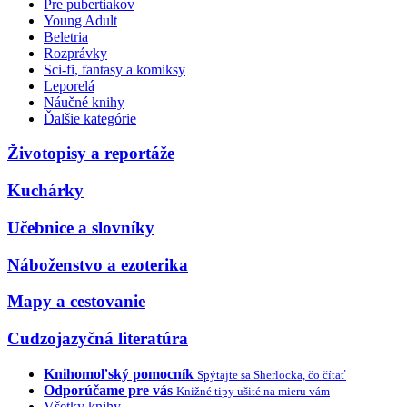
Pre pubertiakov
Young Adult
Beletria
Rozprávky
Sci-fi, fantasy a komiksy
Leporelá
Náučné knihy
Ďalšie kategórie
Životopisy a reportáže
Kuchárky
Učebnice a slovníky
Náboženstvo a ezoterika
Mapy a cestovanie
Cudzojazyčná literatúra
Knihomoľský pomocník
Spýtajte sa Sherlocka, čo čítať
Odporúčame pre vás
Knižné tipy ušité na mieru vám
Všetky knihy