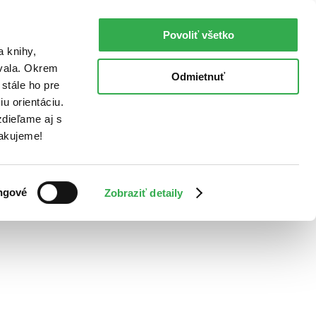
Povoliť všetko
a knihy,
ovala. Okrem
Odmietnuť
stále ho pre
u orientáciu.
dieľame aj s
Ďakujeme!
ngové
Zobraziť detaily