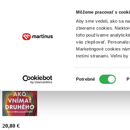
Doručenie
Kníhkupectvá
Knihovrátok
Poukážky
Knižný blog
Kontakt
Môžeme pracovať s cooki
Aby sme vedeli, ako sa na 
zbierame cookies. Niektor
E-knihy
Audioknihy
Hry
Filmy
Knihy
Doplnky
toho používame analytické
vás zlepšovať. Personaliz
Vyhľadávanie
Marketingové cookies nám 
tretími stranami. Veľmi b
Prihlásiť
Výber
Potrebné
P
súhlasu
20,80 €