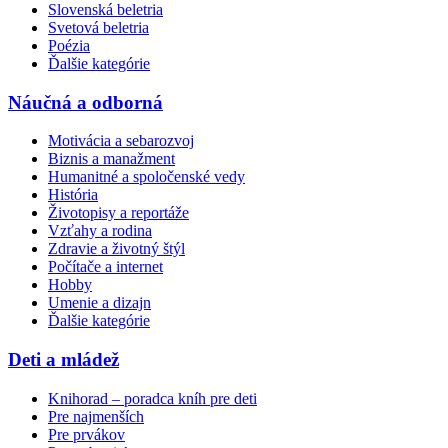
Slovenská beletria
Svetová beletria
Poézia
Ďalšie kategórie
Náučná a odborná
Motivácia a sebarozvoj
Biznis a manažment
Humanitné a spoločenské vedy
História
Životopisy a reportáže
Vzťahy a rodina
Zdravie a životný štýl
Počítače a internet
Hobby
Umenie a dizajn
Ďalšie kategórie
Deti a mládež
Knihorad – poradca kníh pre deti
Pre najmenších
Pre prvákov