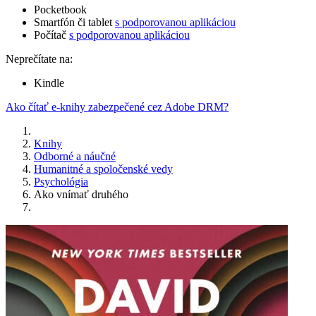
Pocketbook
Smartfón či tablet
s podporovanou aplikáciou
Počítač
s podporovanou aplikáciou
Neprečítate na:
Kindle
Ako čítať e-knihy zabezpečené cez Adobe DRM?
Knihy
Odborné a náučné
Humanitné a spoločenské vedy
Psychológia
Ako vnímať druhého