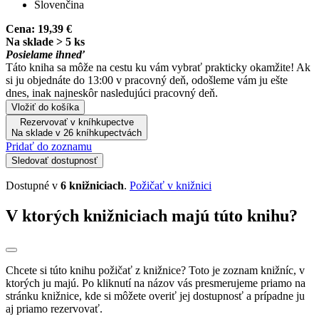
Slovenčina
Cena:
19,39 €
Na sklade > 5 ks
Posielame ihneď
Táto kniha sa môže na cestu ku vám vybrať prakticky okamžite! Ak
si ju objednáte do 13:00 v pracovný deň, odošleme vám ju ešte
dnes, inak najneskôr nasledujúci pracovný deň.
Vložiť do košíka
Rezervovať v kníhkupectve
Na sklade v 26 kníhkupectvách
Pridať do zoznamu
Sledovať dostupnosť
Dostupné v
6 knižniciach
.
Požičať v knižnici
V ktorých knižniciach majú túto knihu?
Chcete si túto knihu požičať z knižnice? Toto je zoznam knižníc, v
ktorých ju majú. Po kliknutí na názov vás presmerujeme priamo na
stránku knižnice, kde si môžete overiť jej dostupnosť a prípadne ju
aj priamo rezervovať.