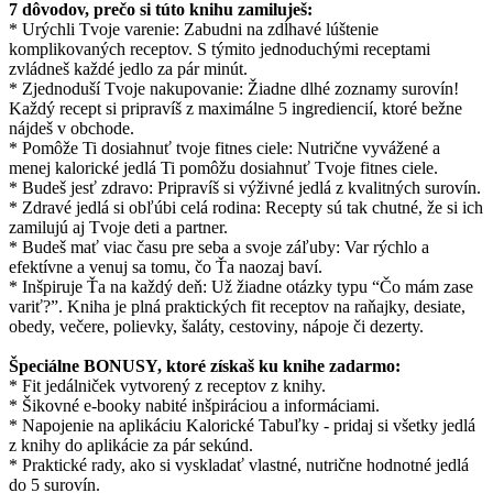
7 dôvodov, prečo si túto knihu zamiluješ:
* Urýchli Tvoje varenie: Zabudni na zdĺhavé lúštenie
komplikovaných receptov. S týmito jednoduchými receptami
zvládneš každé jedlo za pár minút.
* Zjednoduší Tvoje nakupovanie: Žiadne dlhé zoznamy surovín!
Každý recept si pripravíš z maximálne 5 ingrediencií, ktoré bežne
nájdeš v obchode.
* Pomôže Ti dosiahnuť tvoje fitnes ciele: Nutrične vyvážené a
menej kalorické jedlá Ti pomôžu dosiahnuť Tvoje fitnes ciele.
* Budeš jesť zdravo: Pripravíš si výživné jedlá z kvalitných surovín.
* Zdravé jedlá si obľúbi celá rodina: Recepty sú tak chutné, že si ich
zamilujú aj Tvoje deti a partner.
* Budeš mať viac času pre seba a svoje záľuby: Var rýchlo a
efektívne a venuj sa tomu, čo Ťa naozaj baví.
* Inšpiruje Ťa na každý deň: Už žiadne otázky typu “Čo mám zase
variť?”. Kniha je plná praktických fit receptov na raňajky, desiate,
obedy, večere, polievky, šaláty, cestoviny, nápoje či dezerty.
Špeciálne BONUSY, ktoré získaš ku knihe zadarmo:
* Fit jedálniček vytvorený z receptov z knihy.
* Šikovné e-booky nabité inšpiráciou a informáciami.
* Napojenie na aplikáciu Kalorické Tabuľky - pridaj si všetky jedlá
z knihy do aplikácie za pár sekúnd.
* Praktické rady, ako si vyskladať vlastné, nutrične hodnotné jedlá
do 5 surovín.