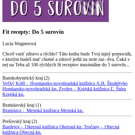
Fit recepty: Do 5 surovín
Lucia Wagnerová
Chceš variť zdravo a rýchlo? Táto kniha bude Tvoj tajný pomocník,
s ktorým budeš mať chutné a zdravé jedlá na stole raz- dva. Čaká v
nej na Teba až 100 rýchlych fit receptov maximálne do 5 surovín...
Banskobystrický kraj (2)
Veľký Krtíš -
Hontiansko-novohradská knižnica A.H. Škultétyho
Hontiansko-novohradská kn.
Zvolen -
Krajská knižnica Ľ. Štúra
Krajská kn.
Bratislavský kraj (1)
Bratislava -
Mestská knižnica
Mestská kn.
Prešovský kraj (2)
Bardejov -
Okresná knižnica
Okresná kn.
Tročany -
Obecná
knižnica
Obecná kn.