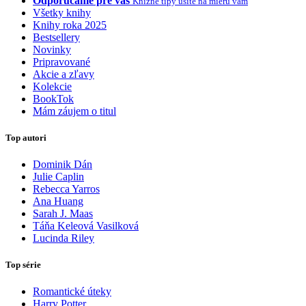
Odporúčame pre vás
Knižné tipy ušité na mieru vám
Všetky knihy
Knihy roka 2025
Bestsellery
Novinky
Pripravované
Akcie a zľavy
Kolekcie
BookTok
Mám záujem o titul
Top autori
Dominik Dán
Julie Caplin
Rebecca Yarros
Ana Huang
Sarah J. Maas
Táňa Keleová Vasilková
Lucinda Riley
Top série
Romantické úteky
Harry Potter