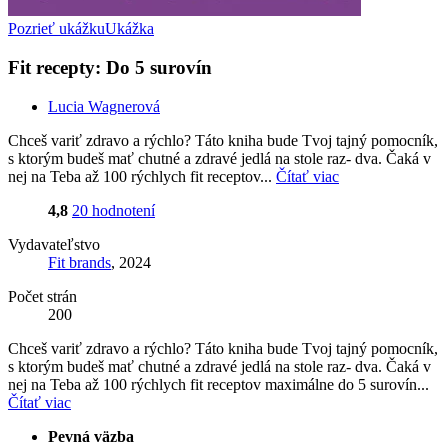
Pozrieť ukážku
Ukážka
Fit recepty: Do 5 surovín
Lucia Wagnerová
Chceš variť zdravo a rýchlo? Táto kniha bude Tvoj tajný pomocník,
s ktorým budeš mať chutné a zdravé jedlá na stole raz- dva. Čaká v
nej na Teba až 100 rýchlych fit receptov...
Čítať viac
4,8
20 hodnotení
Vydavateľstvo
Fit brands
, 2024
Počet strán
200
Chceš variť zdravo a rýchlo? Táto kniha bude Tvoj tajný pomocník,
s ktorým budeš mať chutné a zdravé jedlá na stole raz- dva. Čaká v
nej na Teba až 100 rýchlych fit receptov maximálne do 5 surovín...
Čítať viac
Pevná väzba