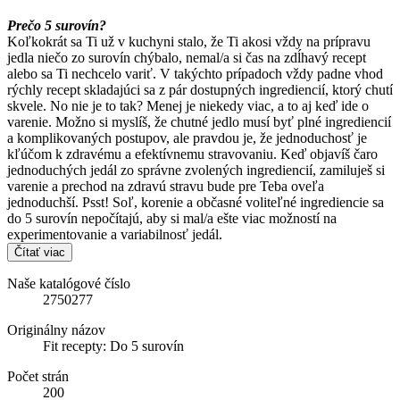
Prečo 5 surovín?
Koľkokrát sa Ti už v kuchyni stalo, že Ti akosi vždy na prípravu
jedla niečo zo surovín chýbalo, nemal/a si čas na zdĺhavý recept
alebo sa Ti nechcelo variť. V takýchto prípadoch vždy padne vhod
rýchly recept skladajúci sa z pár dostupných ingrediencií, ktorý chutí
skvele. No nie je to tak? Menej je niekedy viac, a to aj keď ide o
varenie. Možno si myslíš, že chutné jedlo musí byť plné ingrediencií
a komplikovaných postupov, ale pravdou je, že jednoduchosť je
kľúčom k zdravému a efektívnemu stravovaniu. Keď objavíš čaro
jednoduchých jedál zo správne zvolených ingrediencií, zamiluješ si
varenie a prechod na zdravú stravu bude pre Teba oveľa
jednoduchší. Psst! Soľ, korenie a občasné voliteľné ingrediencie sa
do 5 surovín nepočítajú, aby si mal/a ešte viac možností na
experimentovanie a variabilnosť jedál.
Čítať viac
Naše katalógové číslo
2750277
Originálny názov
Fit recepty: Do 5 surovín
Počet strán
200