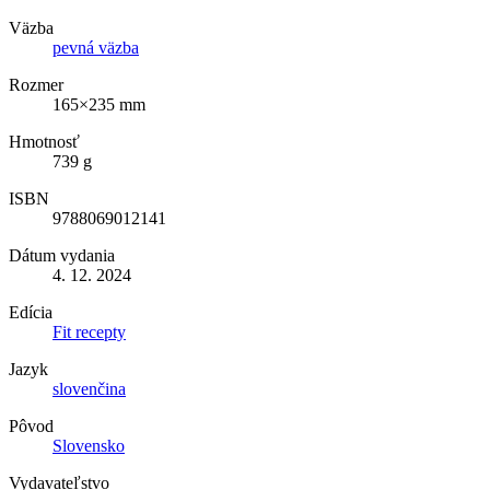
Väzba
pevná väzba
Rozmer
165×235 mm
Hmotnosť
739 g
ISBN
9788069012141
Dátum vydania
4. 12. 2024
Edícia
Fit recepty
Jazyk
slovenčina
Pôvod
Slovensko
Vydavateľstvo