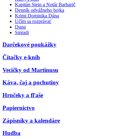
Kapitán Stein a Notár Barbarič
Denník odvážneho bojka
Krimi Dominika Dána
Učím sa rozprávať
Duna
Smradi
Darčekové poukážky
Čítačky e-kníh
Vecičky od Martinusu
Káva, čaj a pochutiny
Hrnčeky a fľaše
Papiernictvo
Zápisníky a kalendáre
Hudba