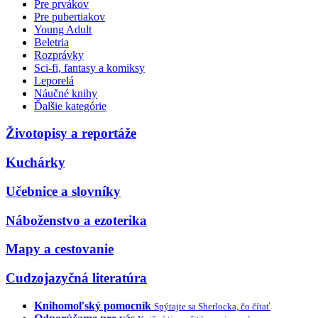
Pre prvákov
Pre pubertiakov
Young Adult
Beletria
Rozprávky
Sci-fi, fantasy a komiksy
Leporelá
Náučné knihy
Ďalšie kategórie
Životopisy a reportáže
Kuchárky
Učebnice a slovníky
Náboženstvo a ezoterika
Mapy a cestovanie
Cudzojazyčná literatúra
Knihomoľský pomocník
Spýtajte sa Sherlocka, čo čítať