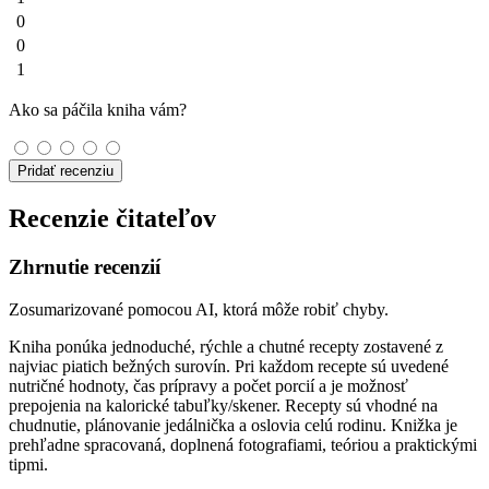
0
0
1
Ako sa páčila kniha vám?
Pridať recenziu
Recenzie čitateľov
Zhrnutie recenzií
Zosumarizované pomocou AI, ktorá môže robiť chyby.
Kniha ponúka jednoduché, rýchle a chutné recepty zostavené z
najviac piatich bežných surovín. Pri každom recepte sú uvedené
nutričné hodnoty, čas prípravy a počet porcií a je možnosť
prepojenia na kalorické tabuľky/skener. Recepty sú vhodné na
chudnutie, plánovanie jedálnička a oslovia celú rodinu. Knižka je
prehľadne spracovaná, doplnená fotografiami, teóriou a praktickými
tipmi.