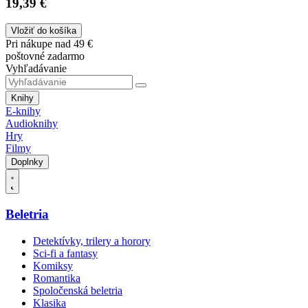
19,39 €
Vložiť do košíka
Pri nákupe nad 49 €
poštovné zadarmo
Vyhľadávanie
Knihy
E-knihy
Audioknihy
Hry
Filmy
Doplnky
Beletria
Detektívky, trilery a horory
Sci-fi a fantasy
Komiksy
Romantika
Spoločenská beletria
Klasika