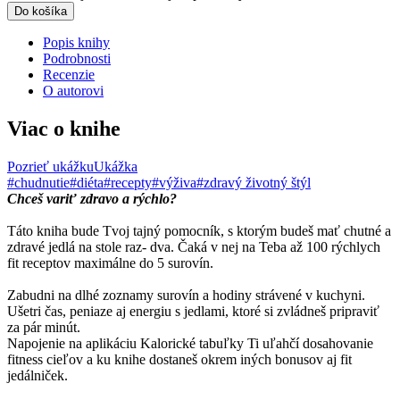
Do košíka
Popis knihy
Podrobnosti
Recenzie
O autorovi
Viac o knihe
Pozrieť ukážku
Ukážka
#chudnutie
#diéta
#recepty
#výživa
#zdravý životný štýl
Chceš variť zdravo a rýchlo?
Táto kniha bude Tvoj tajný pomocník, s ktorým budeš mať chutné a
zdravé jedlá na stole raz- dva. Čaká v nej na Teba až 100 rýchlych
fit receptov maximálne do 5 surovín.
Zabudni na dlhé zoznamy surovín a hodiny strávené v kuchyni.
Ušetri čas, peniaze aj energiu s jedlami, ktoré si zvládneš pripraviť
za pár minút.
Napojenie na aplikáciu Kalorické tabuľky Ti uľahčí dosahovanie
fitness cieľov a ku knihe dostaneš okrem iných bonusov aj fit
jedálniček.