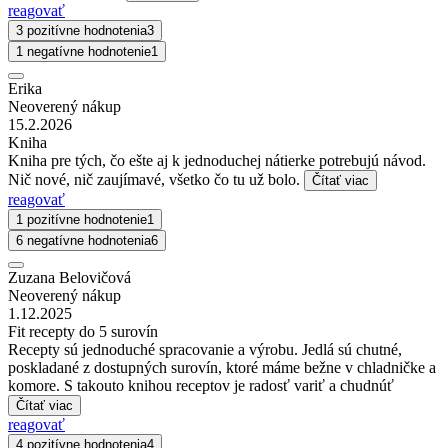
reagovať
3 pozitívne hodnotenia
3
1 negatívne hodnotenie
1
Erika
Neoverený nákup
15.2.2026
Kniha
Kniha pre tých, čo ešte aj k jednoduchej nátierke potrebujú návod.
Nič nové, nič zaujímavé, všetko čo tu už bolo.
Čítať viac
reagovať
1 pozitívne hodnotenie
1
6 negatívne hodnotenia
6
Zuzana Belovičová
Neoverený nákup
1.12.2025
Fit recepty do 5 surovín
Recepty sú jednoduché spracovanie a výrobu. Jedlá sú chutné,
poskladané z dostupných surovín, ktoré máme bežne v chladničke a
komore. S takouto knihou receptov je radosť variť a chudnúť
Čítať viac
reagovať
4 pozitívne hodnotenia
4