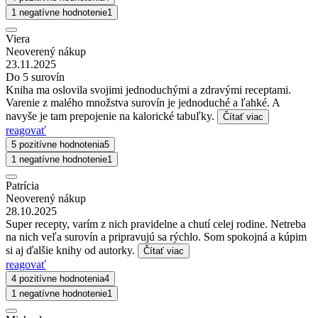
1 negatívne hodnotenie
1
Viera
Neoverený nákup
23.11.2025
Do 5 surovín
Kniha ma oslovila svojimi jednoduchými a zdravými receptami.
Varenie z malého množstva surovín je jednoduché a ľahké. A
navyše je tam prepojenie na kalorické tabuľky.
Čítať viac
reagovať
5 pozitívne hodnotenia
5
1 negatívne hodnotenie
1
Patrícia
Neoverený nákup
28.10.2025
Super recepty, varím z nich pravidelne a chutí celej rodine. Netreba
na nich veľa surovín a pripravujú sa rýchlo. Som spokojná a kúpim
si aj ďalšie knihy od autorky.
Čítať viac
reagovať
4 pozitívne hodnotenia
4
1 negatívne hodnotenie
1