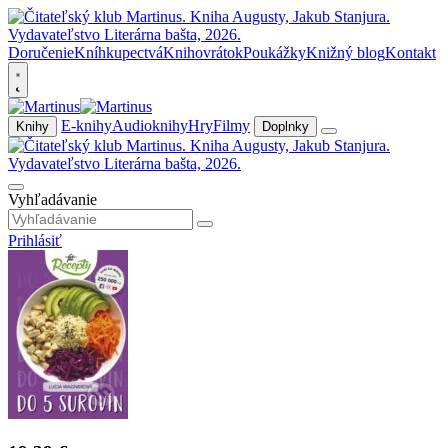
Doručenie
Kníhkupectvá
Knihovrátok
Poukážky
Knižný blog
Kontakt
E-knihy
Audioknihy
Hry
Filmy
Knihy
Doplnky
Vyhľadávanie
Prihlásiť