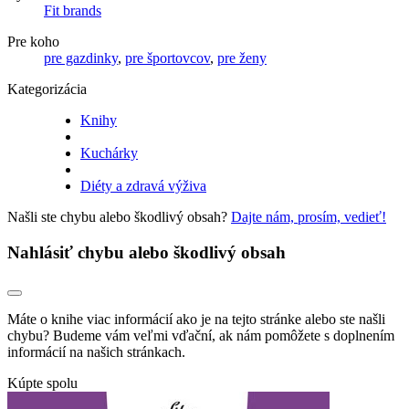
Fit brands
Pre koho
pre gazdinky
,
pre športovcov
,
pre ženy
Kategorizácia
Knihy
Kuchárky
Diéty a zdravá výživa
Našli ste chybu alebo škodlivý obsah?
Dajte nám, prosím, vedieť!
Nahlásiť chybu alebo škodlivý obsah
Máte o knihe viac informácií ako je na tejto stránke alebo ste našli
chybu? Budeme vám veľmi vďační, ak nám pomôžete s doplnením
informácií na našich stránkach.
Kúpte spolu