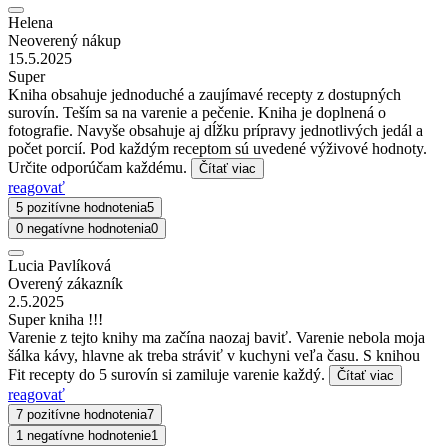
Helena
Neoverený nákup
15.5.2025
Super
Kniha obsahuje jednoduché a zaujímavé recepty z dostupných
surovín. Teším sa na varenie a pečenie. Kniha je doplnená o
fotografie. Navyše obsahuje aj dĺžku prípravy jednotlivých jedál a
počet porcií. Pod každým receptom sú uvedené výživové hodnoty.
Určite odporúčam každému.
Čítať viac
reagovať
5 pozitívne hodnotenia
5
0 negatívne hodnotenia
0
Lucia Pavlíková
Overený zákazník
2.5.2025
Super kniha !!!
Varenie z tejto knihy ma začína naozaj baviť. Varenie nebola moja
šálka kávy, hlavne ak treba stráviť v kuchyni veľa času. S knihou
Fit recepty do 5 surovín si zamiluje varenie každý.
Čítať viac
reagovať
7 pozitívne hodnotenia
7
1 negatívne hodnotenie
1