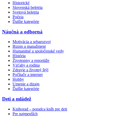
Historické
Slovenská beletria
Svetová beletria
Poézia
Ďalšie kategórie
Náučná a odborná
Motivácia a sebarozvoj
Biznis a manažment
Humanitné a spoločenské vedy
História
Životopisy a reportáže
Vzťahy a rodina
Zdravie a životný štýl
Počítače a internet
Hobby
Umenie a dizajn
Ďalšie kategórie
Deti a mládež
Knihorad – poradca kníh pre deti
Pre najmenších