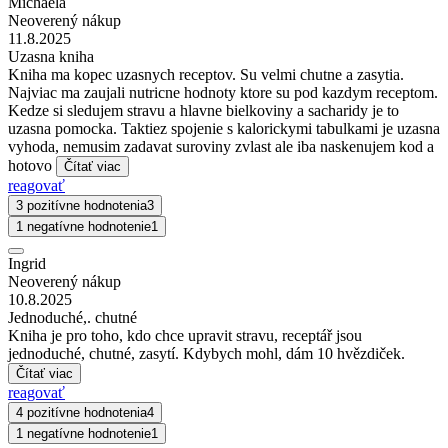
Michaela
Neoverený nákup
11.8.2025
Uzasna kniha
Kniha ma kopec uzasnych receptov. Su velmi chutne a zasytia.
Najviac ma zaujali nutricne hodnoty ktore su pod kazdym receptom.
Kedze si sledujem stravu a hlavne bielkoviny a sacharidy je to
uzasna pomocka. Taktiez spojenie s kalorickymi tabulkami je uzasna
vyhoda, nemusim zadavat suroviny zvlast ale iba naskenujem kod a
hotovo
Čítať viac
reagovať
3 pozitívne hodnotenia
3
1 negatívne hodnotenie
1
Ingrid
Neoverený nákup
10.8.2025
Jednoduché,. chutné
Kniha je pro toho, kdo chce upravit stravu, receptář jsou
jednoduché, chutné, zasytí. Kdybych mohl, dám 10 hvězdiček.
Čítať viac
reagovať
4 pozitívne hodnotenia
4
1 negatívne hodnotenie
1