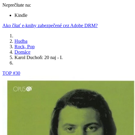
Neprečítate na:
Kindle
Ako čítať e-knihy zabezpečené cez Adobe DRM?
Hudba
Rock, Pop
Domáce
Karol Duchoň: 20 naj - I.
TOP #30