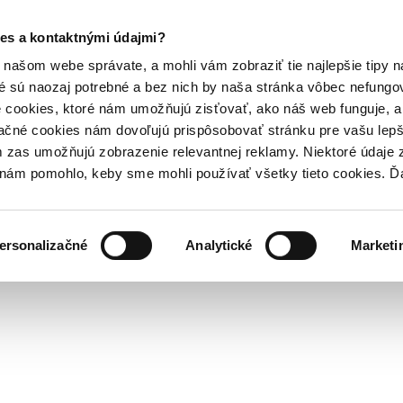
es a kontaktnými údajmi?
našom webe správate, a mohli vám zobraziť tie najlepšie tipy n
é sú naozaj potrebné a bez nich by naša stránka vôbec nefung
 cookies, ktoré nám umožňujú zisťovať, ako náš web funguje, a 
ačné cookies nám dovoľujú prispôsobovať stránku pre vašu lepši
zas umožňujú zobrazenie relevantnej reklamy. Niektoré údaje z
y nám pomohlo, keby sme mohli používať všetky tieto cookies. 
ersonalizačné
Analytické
Marketi