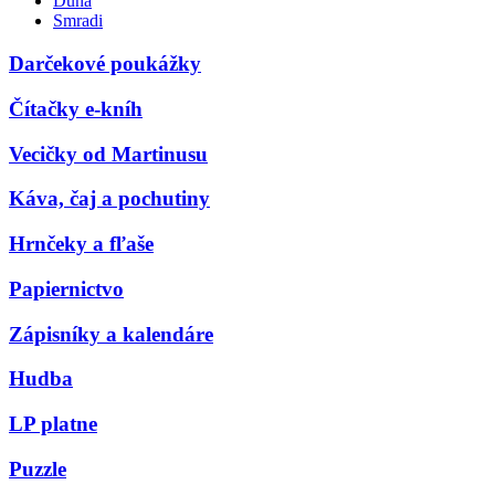
Duna
Smradi
Darčekové poukážky
Čítačky e-kníh
Vecičky od Martinusu
Káva, čaj a pochutiny
Hrnčeky a fľaše
Papiernictvo
Zápisníky a kalendáre
Hudba
LP platne
Puzzle