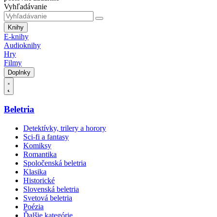
Vyhľadávanie
Knihy
E-knihy
Audioknihy
Hry
Filmy
Doplnky
Beletria
Detektívky, trilery a horory
Sci-fi a fantasy
Komiksy
Romantika
Spoločenská beletria
Klasika
Historické
Slovenská beletria
Svetová beletria
Poézia
Ďalšie kategórie