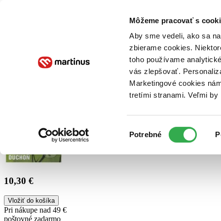
Doručenie
Kníhkupectvá
Knihovrátok
Poukážky
Knižný blog
Kontakt
Môžeme pracovať s cooki
Aby sme vedeli, ako sa na 
zbierame cookies. Niektor
E-knihy
Audioknihy
Hry
Filmy
Knihy
Doplnky
toho používame analytické
vás zlepšovať. Personaliz
Vyhľadávanie
Marketingové cookies nám 
tretími stranami. Veľmi b
Prihlásiť
Výber
Potrebné
P
súhlasu
10,30 €
Vložiť do košíka
Pri nákupe nad 49 €
poštovné zadarmo