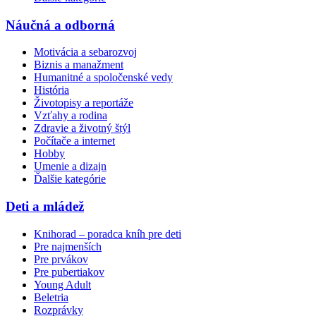
Náučná a odborná
Motivácia a sebarozvoj
Biznis a manažment
Humanitné a spoločenské vedy
História
Životopisy a reportáže
Vzťahy a rodina
Zdravie a životný štýl
Počítače a internet
Hobby
Umenie a dizajn
Ďalšie kategórie
Deti a mládež
Knihorad – poradca kníh pre deti
Pre najmenších
Pre prvákov
Pre pubertiakov
Young Adult
Beletria
Rozprávky