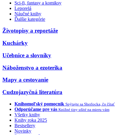
Sci-fi, fantasy a komiksy
Leporelá
Náučné knihy
Ďalšie kategórie
Životopisy a reportáže
Kuchárky
Učebnice a slovníky
Náboženstvo a ezoterika
Mapy a cestovanie
Cudzojazyčná literatúra
Knihomoľský pomocník
Spýtajte sa Sherlocka, čo čítať
Odporúčame pre vás
Knižné tipy ušité na mieru vám
Všetky knihy
Knihy roka 2025
Bestsellery
Novinky