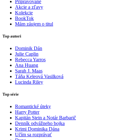
Pripravované
Akcie a zľavy
Kolekcie
BookTok
Mám záujem o titul
Top autori
Dominik Dán
Julie Caplin
Rebecca Yarros
Ana Huang
Sarah J. Maas
Táňa Keleová Vasilková
Lucinda Riley
Top série
Romantické úteky
Harry Potter
Kapitán Stein a Notár Barbarič
Denník odvážneho bojka
Krimi Dominika Dána
Učím sa rozprávať