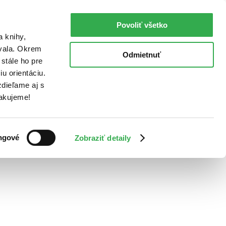
Povoliť všetko
a knihy,
ovala. Okrem
Odmietnuť
stále ho pre
u orientáciu.
dieľame aj s
Ďakujeme!
ngové
Zobraziť detaily