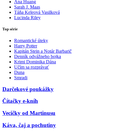
Ana Huang
Sarah J. Maas
Táňa Keleová Vasilková
Lucinda Riley
Top série
Romantické úteky
Harry Potter
Kapitán Stein a Notár Barbarič
Denník odvážneho bojka
Krimi Dominika Dána
Učím sa rozprávať
Duna
Smradi
Darčekové poukážky
Čítačky e-kníh
Vecičky od Martinusu
Káva, čaj a pochutiny