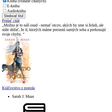
Kniha (vrátane čítaných)
E-kniha
Audiokniha
Sledovať titul
Pridať citát
Možno je to náš osud - nemať otcov, akých by sme si želali, ale
stále dúfať, že tí­, ktorých máme prerastú samých seba a prekonajú
svoje chyby.
Kráľovstvo z popola
Sarah J. Maas