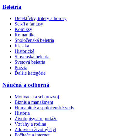
Beletria
Detektívky, trilery a horory
Sci-fi a fantasy
Komiksy
Romantika
Spoločenská beletria
Klasika
Historické
Slovenská beletria
Svetová beletria
Poézia
Ďalšie kategórie
Náučná a odborná
Motivácia a sebarozvoj
Biznis a manažment
Humanitné a spoločenské vedy
História
Životopisy a reportáže
Vzťahy a rodina
Zdravie a životný štýl
Počítače a internet