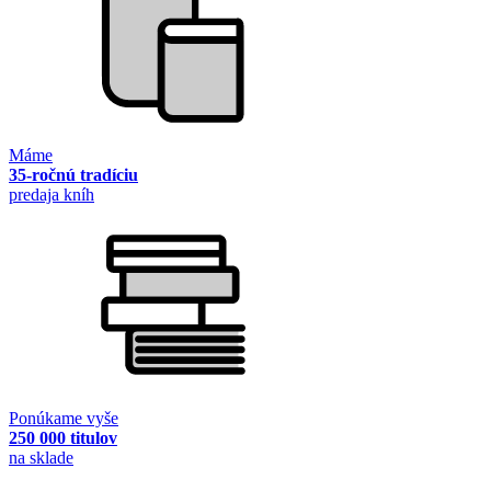
Máme
35-ročnú tradíciu
predaja kníh
Ponúkame vyše
250 000 titulov
na sklade