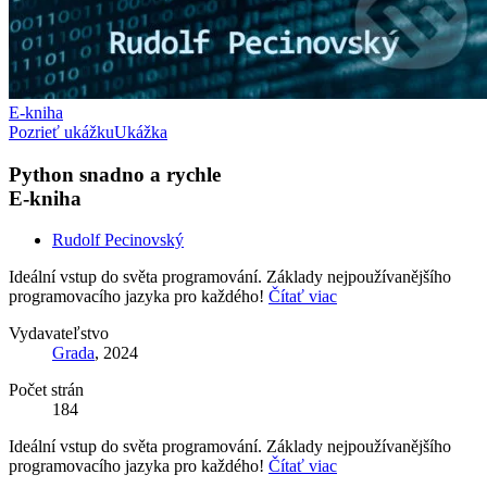
E-kniha
Pozrieť ukážku
Ukážka
Python snadno a rychle
E-kniha
Rudolf Pecinovský
Ideální vstup do světa programování. Základy nejpoužívanějšího
programovacího jazyka pro každého!
Čítať viac
Vydavateľstvo
Grada
, 2024
Počet strán
184
Ideální vstup do světa programování. Základy nejpoužívanějšího
programovacího jazyka pro každého!
Čítať viac