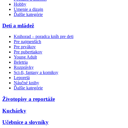
Hobby
Umenie a dizajn
Ďalšie kategórie
Deti a mládež
Knihorad – poradca kníh pre deti
Pre najmenších
Pre prvákov
Pre pubertiakov
Young Adult
Beletria
Rozprávky
Sci-fi, fantasy a komiksy
Leporelá
Náučné knihy
Ďalšie kategórie
Životopisy a reportáže
Kuchárky
Učebnice a slovníky