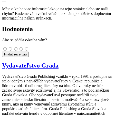
Máte o knihe viac informácií ako je na tejto stránke alebo ste našli
chybu? Budeme vám veľmi vďační, ak nám pomôžete s doplnením
informácií na našich stránkach.
Hodnotenia
Ako sa páčila e-kniha vám?
Pridať recenziu
Vydavateľstvo Grada
Vydavateľstvo Grada Publishing vzniklo v roku 1991 a postupne sa
stalo jedným z najväčších vydavateľstiev v Českej republike a
lídrom v oblasti odbornej literatúry na trhu. O dva roky neskôr
začalo svoje aktivity rozširovať aj na Slovensko, a to pod značkou
Grada Slovakia. Obe vydavateľstvá postupne rozšírili svoje
zameranie o detskú literatúru, beletriu, motivačné a sebarozvojové
knihy, ako aj knihy venované zdravému životnému štýlu a
populárno-náučnú literatúru. Grada Publishing a Grada Slovakia
naďalej udávajú trendy v odbornej literatúre v najrozmanitejších