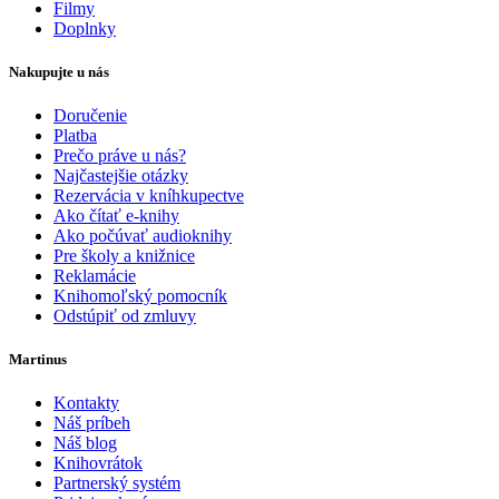
Filmy
Doplnky
Nakupujte u nás
Doručenie
Platba
Prečo práve u nás?
Najčastejšie otázky
Rezervácia v kníhkupectve
Ako čítať e-knihy
Ako počúvať audioknihy
Pre školy a knižnice
Reklamácie
Knihomoľský pomocník
Odstúpiť od zmluvy
Martinus
Kontakty
Náš príbeh
Náš blog
Knihovrátok
Partnerský systém