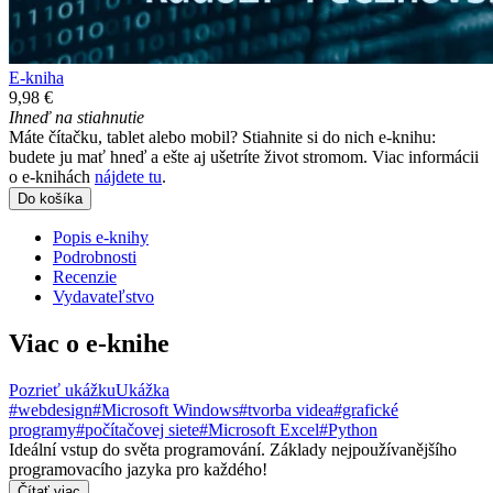
E-kniha
9,98 €
Ihneď na stiahnutie
Máte čítačku, tablet alebo mobil? Stiahnite si do nich e-knihu:
budete ju mať hneď a ešte aj ušetríte život stromom. Viac informácii
o e-knihách
nájdete tu
.
Do košíka
Popis e-knihy
Podrobnosti
Recenzie
Vydavateľstvo
Viac o e-knihe
Pozrieť ukážku
Ukážka
#webdesign
#Microsoft Windows
#tvorba videa
#grafické
programy
#počítačovej siete
#Microsoft Excel
#Python
Ideální vstup do světa programování. Základy nejpoužívanějšího
programovacího jazyka pro každého!
Čítať viac