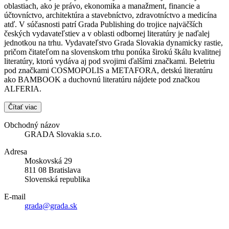
oblastiach, ako je právo, ekonomika a manažment, financie a
účtovníctvo, architektúra a stavebníctvo, zdravotníctvo a medicína
atď. V súčasnosti patrí Grada Publishing do trojice najväčších
českých vydavateľstiev a v oblasti odbornej literatúry je naďalej
jednotkou na trhu. Vydavateľstvo Grada Slovakia dynamicky rastie,
pričom čitateľom na slovenskom trhu ponúka širokú škálu kvalitnej
literatúry, ktorú vydáva aj pod svojimi ďalšími značkami. Beletriu
pod značkami COSMOPOLIS a METAFORA, detskú literatúru
ako BAMBOOK a duchovnú literatúru nájdete pod značkou
ALFERIA.
Čítať viac
Obchodný názov
GRADA Slovakia s.r.o.
Adresa
Moskovská 29
811 08 Bratislava
Slovenská republika
E-mail
grada@grada.sk