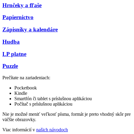
Hrnčeky a fľaše
Papiernictvo
Zápisníky a kalendáre
Hudba
LP platne
Puzzle
Prečítate na zariadeniach:
Pocketbook
Kindle
Smartfón či tablet s príslušnou aplikáciou
Počítač s príslušnou aplikáciou
Nie je možné meniť veľkosť písma, formát je preto vhodný skôr pre
väčšie obrazovky.
Viac informácií v
našich návodoch