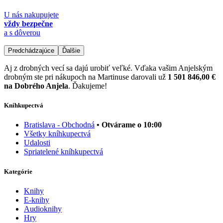
U nás nakupujete
vždy bezpečne
a s dôverou
Predchádzajúce
Ďalšie
Aj z drobných vecí sa dajú urobiť veľké. Vďaka vašim Anjelským
drobným ste pri nákupoch na Martinuse darovali už
1 501 846,00 €
na Dobrého Anjela
. Ďakujeme!
Kníhkupectvá
Bratislava - Obchodná
• Otvárame o 10:00
Všetky kníhkupectvá
Udalosti
Spriatelené kníhkupectvá
Kategórie
Knihy
E-knihy
Audioknihy
Hry