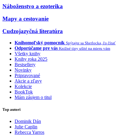
Náboženstvo a ezoterika
Mapy a cestovanie
Cudzojazyčná literatúra
Knihomoľský pomocník
Spýtajte sa Sherlocka, čo čítať
Odporúčame pre vás
Knižné tipy ušité na mieru vám
Všetky knihy
Knihy roka 2025
Bestsellery
Novinky
Pripravované
Akcie a zľavy
Kolekcie
BookTok
Mám záujem o titul
Top autori
Dominik Dán
Julie Caplin
Rebecca Yarros