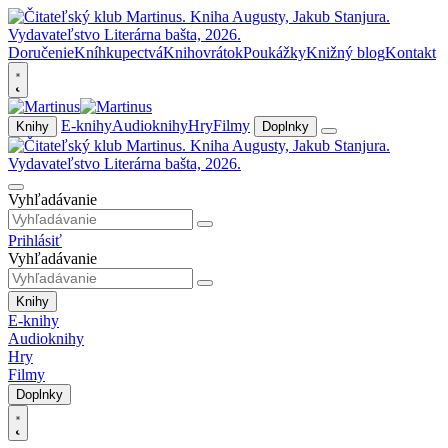
Doručenie
Kníhkupectvá
Knihovrátok
Poukážky
Knižný blog
Kontakt
E-knihy
Audioknihy
Hry
Filmy
Knihy
Doplnky
Vyhľadávanie
Prihlásiť
Vyhľadávanie
Knihy
E-knihy
Audioknihy
Hry
Filmy
Doplnky