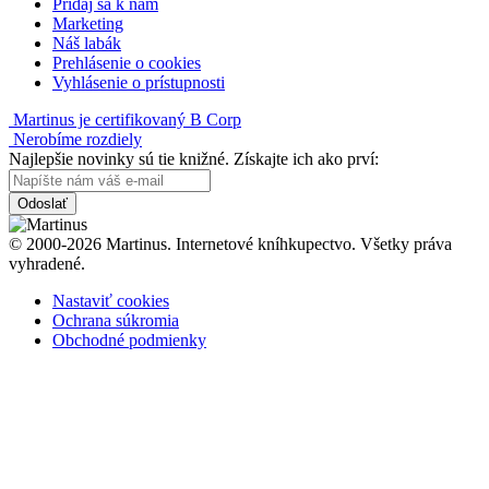
Pridaj sa k nám
Marketing
Náš labák
Prehlásenie o cookies
Vyhlásenie o prístupnosti
Martinus je certifikovaný B Corp
Nerobíme rozdiely
Najlepšie novinky sú tie knižné. Získajte ich ako prví:
Odoslať
© 2000-2026 Martinus. Internetové kníhkupectvo. Všetky práva
vyhradené.
Nastaviť cookies
Ochrana súkromia
Obchodné podmienky