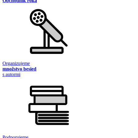
Obchodník roka
Organizujeme
množstvo besied
s autormi
Podporujeme