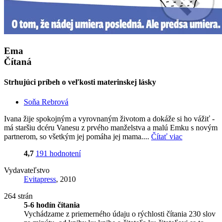
Ema
Čítaná
Strhujúci príbeh o veľkosti materinskej lásky
Soňa Rebrová
Ivana žije spokojným a vyrovnaným životom a dokáže si ho vážiť -
má staršiu dcéru Vanesu z prvého manželstva a malú Emku s novým
partnerom, so všetkým jej pomáha jej mama....
Čítať viac
4,7
191 hodnotení
Vydavateľstvo
Evitapress
, 2010
264 strán
5-6 hodín čítania
Vychádzame z priemerného údaju o rýchlosti čítania 230 slov