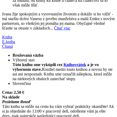
za minútu, od knihy ku knihe a čitateľa ku čitateľovi sa to
však môže líšiť.
Ivana žije spokojným a vyrovnaným životom a dokáže si ho vážiť -
má staršiu dcéru Vanesu z prvého manželstva a malú Emku s novým
partnerom, so všetkým jej pomáha jej mama. Obyčajné všedné
šťastie sa otrasie v základoch...
Čítať viac
Kniha
E-kniha
Čítaná
Brožovaná väzba
Výborný stav
Túto knihu sme vykúpili cez
Knihovrátok
a je vo
výbornom stave.
Rozdiel medzi touto knihou a novou by ste
asi ani nespoznali. Knihu sme označili nálepkou, ktorá môže
na niektorých obaloch zanechať stopy.
Slovenčina
Cena:
2,50 €
Na sklade
Posielame ihneď
Táto kniha sa môže na cestu ku vám vybrať prakticky okamžite! Ak
si ju objednáte do 13:00 v pracovný deň, odošleme vám ju ešte
dnes, inak najneskôr nasledujúci pracovný deň.