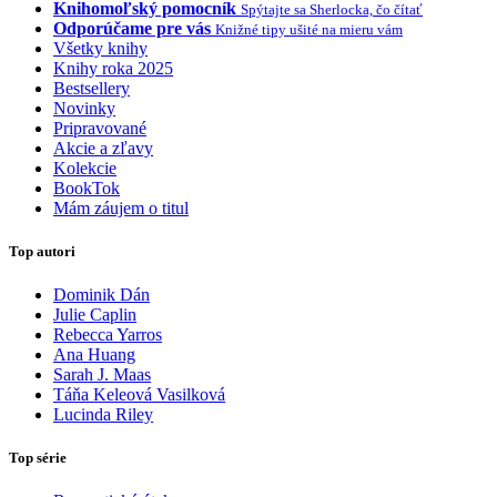
Knihomoľský pomocník
Spýtajte sa Sherlocka, čo čítať
Odporúčame pre vás
Knižné tipy ušité na mieru vám
Všetky knihy
Knihy roka 2025
Bestsellery
Novinky
Pripravované
Akcie a zľavy
Kolekcie
BookTok
Mám záujem o titul
Top autori
Dominik Dán
Julie Caplin
Rebecca Yarros
Ana Huang
Sarah J. Maas
Táňa Keleová Vasilková
Lucinda Riley
Top série