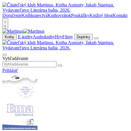
Doručenie
Kníhkupectvá
Knihovrátok
Poukážky
Knižný blog
Kontakt
E-knihy
Audioknihy
Hry
Filmy
Knihy
Doplnky
Vyhľadávanie
Prihlásiť