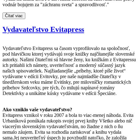
vodnár bojujem za "záchranu sveta" a spravodlivosť."
Čítať viac
Vydavateľstvo Evitapress
Vydavateľstvo Evitapress sa časom vyprofilovalo na spoločnosť,
pod hlavičkou ktorej vydávajú svoje knižky najčítanejšie slovenské
autorky. Našimi čitateľmi sú hlavne ženy, ku knižkám z Evitapressu
ich pritiahli ich námety, uveriteľnosť a moderný súčasný jazyk
našich spisovateliek. Najžiadanejšie „príbehy, ktoré píše život“
vydávame v edícii Evitovky, pre naše najmladšie čitateľky v
tínedžerskom veku máme Evitínky, pre milovníčky romantických
príbehov Srdcovky, pre tých, čo milujú napínavé romány
Detektívky a unikátne kúsky vydávame v edícii Špeciáne.
Ako vzniklo vaše vydavateľstvo?
Evitapress vznikol v roku 2007 a bola to viac-menej náhoda. Evita
Urbaníková ponúkala rukopis svojej prvej knihy Všetko alebo nič
viacerým slovenským vydavateľstvám, no žiadne z nich o ňu
nemalo záujem. Evita sa rozhodla zariskovať a knihu vydala
sama.Jej neuveriteľný úspech ju povzbudil natoľko, že založila