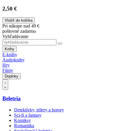
2,50 €
Vložiť do košíka
Pri nákupe nad 49 €
poštovné zadarmo
Vyhľadávanie
Knihy
E-knihy
Audioknihy
Hry
Filmy
Doplnky
Beletria
Detektívky, trilery a horory
Sci-fi a fantasy
Komiksy
Romantika
Spoločenská beletria