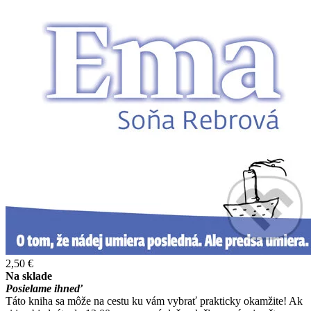
2,50 €
Na sklade
Posielame ihneď
Táto kniha sa môže na cestu ku vám vybrať prakticky okamžite! Ak