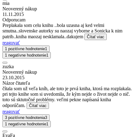
mia
Neoverený nákup
11.11.2015
Odporucam
Preplakala som celu knihu ..bola uzasna aj ked velmi
smutna..slovenske autorky su naozaj vyborne a Sonicka k nim
patrib..kniha maozaj nesklamala..dakujem
Čítať viac
reagovať
1 pozitívne hodnotenie
1
1 negatívne hodnotenie
1
zuzka
Neoverený nákup
23.10.2015
Názor čitateľa
čítala som už veľa kníh, ale toto je prvá kniha, ktorá ma rozplakala.
pri tejto knihe som si uvedomila, že kým nejde o život nejde o nič.
toto sú sktutočné problémy. veľmi pekne napísaná kniha
odporúčam.
Čítať viac
reagovať
3 pozitívne hodnotenia
3
1 negatívne hodnotenie
1
EvaFa