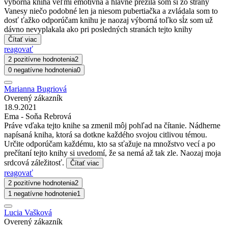
výborná kniha veľmi emotívna a hlavne prežila som si zo strany
Vanesy niečo podobné len ja niesom pubertiačka a zvládala som to
dosť ťažko odporúčam knihu je naozaj výborná toľko sĺz som už
dávno nevyplakala ako pri posledných stranách tejto knihy
Čítať viac
reagovať
2 pozitívne hodnotenia
2
0 negatívne hodnotenia
0
Marianna Bugriová
Overený zákazník
18.9.2021
Ema - Soňa Rebrová
Práve vďaka tejto knihe sa zmenil môj pohľad na čítanie. Nádherne
napísaná kniha, ktorá sa dotkne každého svojou citlivou témou.
Určite odporúčam každému, kto sa sťažuje na množstvo vecí a po
prečítaní tejto knihy si uvedomí, že sa nemá až tak zle. Naozaj moja
srdcová záležitosť.
Čítať viac
reagovať
2 pozitívne hodnotenia
2
1 negatívne hodnotenie
1
Lucia Vašková
Overený zákazník