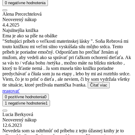
0 negatívne hodnotenia
Alena Precechtelová
Neoverený nákup
4.4.2025
Najsilnejšia knižka
Ema je ako sa píše na obálke
"Strhujúci príbeh o veľkosti materinskej lásky ". Soňa Rebrová mi
touto knižkou mi veľmi silno vyskúšala silu môjho srdca. Tento
príbeh je poriadne emočný. Odporúčam ho prečítať ženám aj
mužom, aby vedeli ako sa správať pri ťažkom ochorení dieťaťa. Ak
sa vás to / vďaka bohu /netýka , možno máte na blízku niekoho ,
ktorý to šťastie nemá . Ja som musela túto knižku poriadne
predychávať a čítala som ju na etapy , lebo by mi asi roztrhlo srdce.
Viem, čo je to prísť o dieťa , ale neviem, či by som vydržala všetky
tie situácie, ktoré prežívala mamička Ivanka.
Čítať viac
reagovať
0 pozitívne hodnotenia
0
1 negatívne hodnotenie
1
Lucia Berkyová
Neoverený nákup
12.6.2023
Nevedela som sa odtrhnúť od príbehu z tejto úžasnej knihy je to