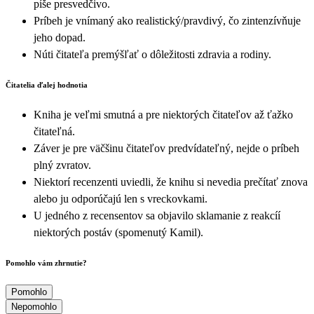
píše presvedčivo.
Príbeh je vnímaný ako realistický/pravdivý, čo zintenzívňuje
jeho dopad.
Núti čitateľa premýšľať o dôležitosti zdravia a rodiny.
Čitatelia ďalej hodnotia
Kniha je veľmi smutná a pre niektorých čitateľov až ťažko
čitateľná.
Záver je pre väčšinu čitateľov predvídateľný, nejde o príbeh
plný zvratov.
Niektorí recenzenti uviedli, že knihu si nevedia prečítať znova
alebo ju odporúčajú len s vreckovkami.
U jedného z recensentov sa objavilo sklamanie z reakcíí
niektorých postáv (spomenutý Kamil).
Pomohlo vám zhrnutie?
Pomohlo
Nepomohlo