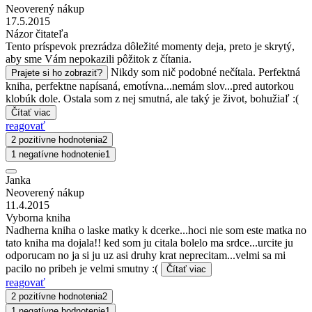
Neoverený nákup
17.5.2015
Názor čitateľa
Tento príspevok prezrádza dôležité momenty deja, preto je skrytý,
aby sme Vám nepokazili pôžitok z čítania.
Nikdy som nič podobné nečítala. Perfektná
Prajete si ho zobraziť?
kniha, perfektne napísaná, emotívna...nemám slov...pred autorkou
klobúk dole. Ostala som z nej smutná, ale taký je život, bohužiaľ :(
Čítať viac
reagovať
2 pozitívne hodnotenia
2
1 negatívne hodnotenie
1
Janka
Neoverený nákup
11.4.2015
Vyborna kniha
Nadherna kniha o laske matky k dcerke...hoci nie som este matka no
tato kniha ma dojala!! ked som ju citala bolelo ma srdce...urcite ju
odporucam no ja si ju uz asi druhy krat neprecitam...velmi sa mi
pacilo no pribeh je velmi smutny :(
Čítať viac
reagovať
2 pozitívne hodnotenia
2
1 negatívne hodnotenie
1