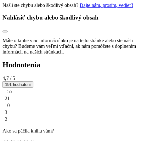
Našli ste chybu alebo škodlivý obsah?
Dajte nám, prosím, vedieť!
Nahlásiť chybu alebo škodlivý obsah
Máte o knihe viac informácií ako je na tejto stránke alebo ste našli
chybu? Budeme vám veľmi vďační, ak nám pomôžete s doplnením
informácií na našich stránkach.
Hodnotenia
4,7
/ 5
191 hodnotení
155
21
10
3
2
Ako sa páčila kniha vám?