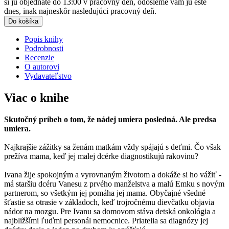
si ju objednáte do 13:00 v pracovný deň, odošleme vám ju ešte
dnes, inak najneskôr nasledujúci pracovný deň.
Do košíka
Popis knihy
Podrobnosti
Recenzie
O autorovi
Vydavateľstvo
Viac o knihe
Skutočný príbeh o tom, že nádej umiera posledná. Ale predsa
umiera.
Najkrajšie zážitky sa ženám matkám vždy spájajú s deťmi. Čo však
prežíva mama, keď jej malej dcérke diagnostikujú rakovinu?
Ivana žije spokojným a vyrovnaným životom a dokáže si ho vážiť -
má staršiu dcéru Vanesu z prvého manželstva a malú Emku s novým
partnerom, so všetkým jej pomáha jej mama. Obyčajné všedné
šťastie sa otrasie v základoch, keď trojročnému dievčatku objavia
nádor na mozgu. Pre Ivanu sa domovom stáva detská onkológia a
najbližšími ľuďmi personál nemocnice. Priatelia sa diagnózy jej