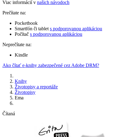
Viac informácií v
našich návodoch
Prečítate na:
Pocketbook
Smartfón či tablet
s podporovanou aplikáciou
Počítač
s podporovanou aplikáciou
Neprečítate na:
Kindle
Ako čítať e-knihy zabezpečené cez Adobe DRM?
Knihy
Životopisy a reportáže
Životopisy
Ema
Čítaná