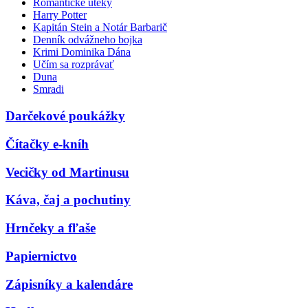
Romantické úteky
Harry Potter
Kapitán Stein a Notár Barbarič
Denník odvážneho bojka
Krimi Dominika Dána
Učím sa rozprávať
Duna
Smradi
Darčekové poukážky
Čítačky e-kníh
Vecičky od Martinusu
Káva, čaj a pochutiny
Hrnčeky a fľaše
Papiernictvo
Zápisníky a kalendáre