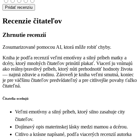
Pridať recenziu
Recenzie čitateľov
Zhrnutie recenzií
Zosumarizované pomocou AI, ktorá môže robiť chyby.
Kniha je podľa recenzií veľmi emotívny a silný príbeh matky a
dcéry, ktorý mnohých čitateľov prinútil plakať. Viacerí ju vnímajú
ako reálny/pravdivý príbeh, ktorý núti prehodnotiť hodnoty života
— najmä zdravie a rodinu. Zároveň je kniha veľmi smutná, koniec
je pre väčšinu čitateľov predvídateľný a pre citlivejšie povahy ťažko
čitateľná.
Čitatelia oceňujú
Veľmi emotívny a silný príbeh, ktorý silno zasahuje city
čitateľov.
Dojímavý opis materinskej lásky medzi mamou a dcérou.
Citlivo a krásne napísané, podľa viacerých recenzií autorka