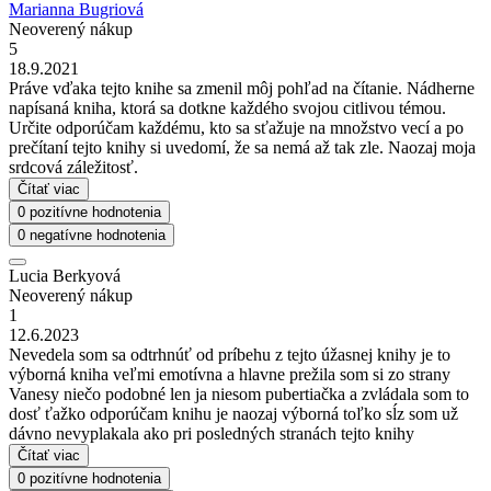
Marianna Bugriová
Neoverený nákup
5
18.9.2021
Práve vďaka tejto knihe sa zmenil môj pohľad na čítanie. Nádherne
napísaná kniha, ktorá sa dotkne každého svojou citlivou témou.
Určite odporúčam každému, kto sa sťažuje na množstvo vecí a po
prečítaní tejto knihy si uvedomí, že sa nemá až tak zle. Naozaj moja
srdcová záležitosť.
Čítať viac
0 pozitívne hodnotenia
0 negatívne hodnotenia
Lucia Berkyová
Neoverený nákup
1
12.6.2023
Nevedela som sa odtrhnúť od príbehu z tejto úžasnej knihy je to
výborná kniha veľmi emotívna a hlavne prežila som si zo strany
Vanesy niečo podobné len ja niesom pubertiačka a zvládala som to
dosť ťažko odporúčam knihu je naozaj výborná toľko sĺz som už
dávno nevyplakala ako pri posledných stranách tejto knihy
Čítať viac
0 pozitívne hodnotenia