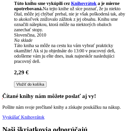
Túto knihu sme vykúpili cez
Knihovrátok
a je mierne
opotrebovaná.
Na tejto knihe už síce poznať, že ju niekto
čítal, môže jej chýbať prebal, nie je však poškodená tak, aby
to akokoľvek znižovalo zážitok z jej obsahu. Knihu sme
označili nálepkou, ktorá môže na niektorých obaloch
zanechať stopy.
Slovenčina, 2010
Na sklade
Táto kniha sa môže na cestu ku vám vybrať prakticky
okamžite! Ak si ju objednáte do 13:00 v pracovný deň,
odošleme vám ju ešte dnes, inak najneskôr nasledujúci
pracovný deň.
2,29 €
Vložiť do košíka
Čítané knihy nám môžete poslať aj vy!
Pošlite nám svoje prečítané knihy a získajte poukážku na nákup.
Vyskúšať Knihovrátok
Naši škriatkovia odporúčajú