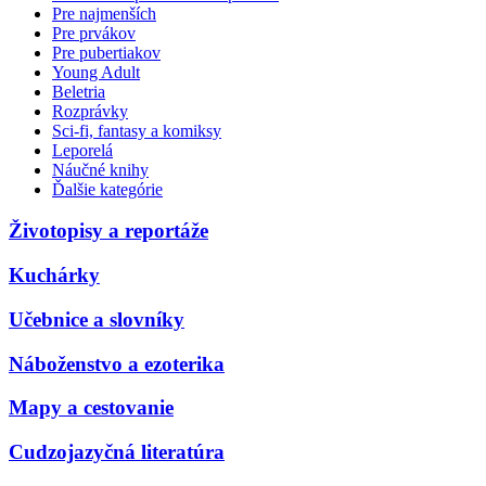
Pre najmenších
Pre prvákov
Pre pubertiakov
Young Adult
Beletria
Rozprávky
Sci-fi, fantasy a komiksy
Leporelá
Náučné knihy
Ďalšie kategórie
Životopisy a reportáže
Kuchárky
Učebnice a slovníky
Náboženstvo a ezoterika
Mapy a cestovanie
Cudzojazyčná literatúra