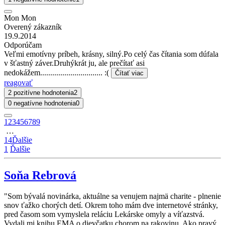
Mon Mon
Overený zákazník
19.9.2014
Odporúčam
Veľmi emotívny príbeh, krásny, silný.Po celý čas čítania som dúfala
v šťastný záver.Druhýkrát ju, ale prečítať asi
nedokážem............................... :(
Čítať viac
reagovať
2 pozitívne hodnotenia
2
0 negatívne hodnotenia
0
1
2
3
4
5
6
7
8
9
…
14
Ďalšie
1
Ďalšie
Soňa Rebrová
"Som bývalá novinárka, aktuálne sa venujem najmä charite - plnenie
snov ťažko chorých detí. Okrem toho mám dve internetové stránky,
pred časom som vymyslela reláciu Lekárske omyly a víťazstvá.
Vydali mi knihu EMA o dievčatku chorom na rakovinu. Ako pravý