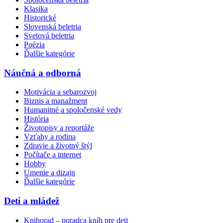
Klasika
Historické
Slovenská beletria
Svetová beletria
Poézia
Ďalšie kategórie
Náučná a odborná
Motivácia a sebarozvoj
Biznis a manažment
Humanitné a spoločenské vedy
História
Životopisy a reportáže
Vzťahy a rodina
Zdravie a životný štýl
Počítače a internet
Hobby
Umenie a dizajn
Ďalšie kategórie
Deti a mládež
Knihorad – poradca kníh pre deti