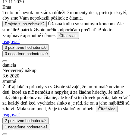
17.11.2020
Ema
Tento príspevok prezrádza dôležité momenty deja, preto je skrytý,
aby sme Vám nepokazili pôžitok z čítania.
Úžasná kniha so smutným koncom. Ale
Prajete si ho zobraziť?
smrť tiež patrí k životu určite odporúčam prečítať. Bolo to
zaujímavé aj smutné čítanie.
Čítať viac
reagovať
0 pozitívne hodnotenia
0
0 negatívne hodnotenia
0
daniela
Neoverený nákup
3.6.2020
smutné
Žiaľ aj takéto prípady sa v živote stávajú, že umrú malé nevinné
deti, ktoré za nič nemôžu a nepykajú za žiadne hriechy. Je málo
takýchto príbehov na čítanie, ale keď si to človek prečíta, tak vďačí
za každý deň keď vychádza slnko a je rád, že on a jeho najbližší sú
zdraví. Mala som pocit, že je to skutočný príbeh.
Čítať viac
reagovať
2 pozitívne hodnotenia
2
1 negatívne hodnotenie
1