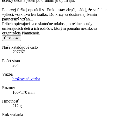
dcérky desia a jeden po druhom ju opúšťajú.
Po prvej ťažkej operácii sa Emkin stav zlepší, nádej, že sa úplne
vylieči, však trvá len krátko. Do krízy sa dostáva aj Ivanin
partnerský vzťah...
Príbeh opierajúci sa o skutočné udalosti, o reálne osudy
umierajúcich detí a ich rodičov, ktorým pomáha nezisková
organizácia Plamienok.
Čítať viac
Naše katalógové číslo
797767
Počet strán
264
Väzba
brožovaná väzba
Rozmer
105×170 mm
Hmotnosť
212 g
Rok vydania