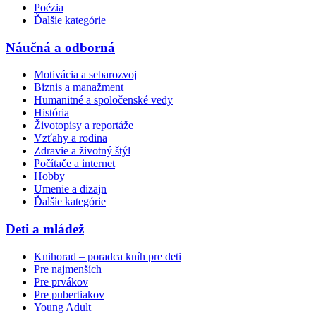
Poézia
Ďalšie kategórie
Náučná a odborná
Motivácia a sebarozvoj
Biznis a manažment
Humanitné a spoločenské vedy
História
Životopisy a reportáže
Vzťahy a rodina
Zdravie a životný štýl
Počítače a internet
Hobby
Umenie a dizajn
Ďalšie kategórie
Deti a mládež
Knihorad – poradca kníh pre deti
Pre najmenších
Pre prvákov
Pre pubertiakov
Young Adult