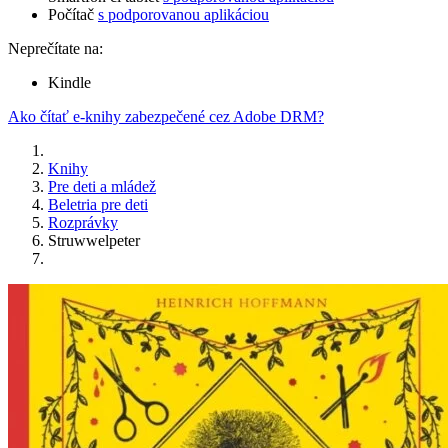
Počítač
s podporovanou aplikáciou
Neprečítate na:
Kindle
Ako čítať e-knihy zabezpečené cez Adobe DRM?
Knihy
Pre deti a mládež
Beletria pre deti
Rozprávky
Struwwelpeter