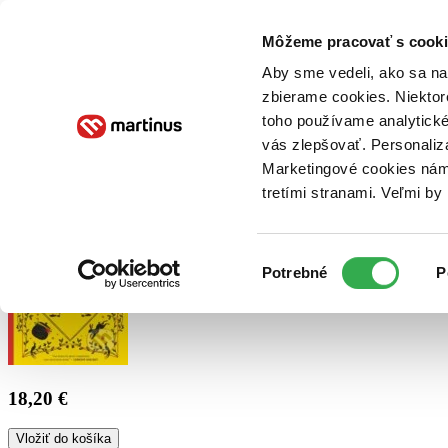
Doručenie
Kníhkupectvá
Knihovrátok
Poukážky
Knižný blog
Kontakt
Môžeme pracovať s cooki
Aby sme vedeli, ako sa na 
zbierame cookies. Niektor
E-knihy
Audioknihy
Hry
Filmy
Knihy
Doplnky
toho používame analytické
vás zlepšovať. Personaliz
Vyhľadávanie
Marketingové cookies nám 
tretími stranami. Veľmi b
Prihlásiť
Výber
Potrebné
P
súhlasu
18,20 €
Vložiť do košíka