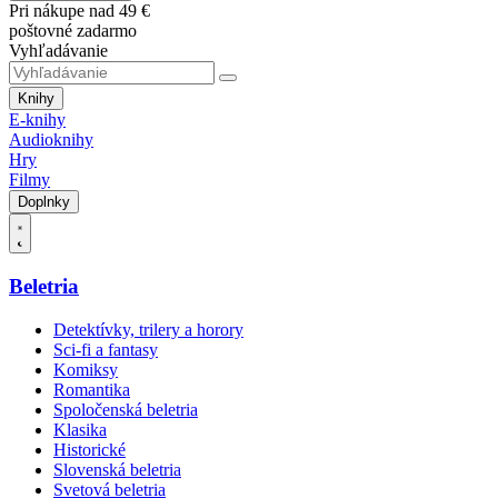
Pri nákupe nad 49 €
poštovné zadarmo
Vyhľadávanie
Knihy
E-knihy
Audioknihy
Hry
Filmy
Doplnky
Beletria
Detektívky, trilery a horory
Sci-fi a fantasy
Komiksy
Romantika
Spoločenská beletria
Klasika
Historické
Slovenská beletria
Svetová beletria