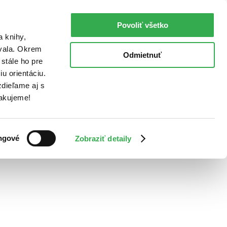
Povoliť všetko
a knihy,
ovala. Okrem
Odmietnuť
stále ho pre
u orientáciu.
dieľame aj s
Ďakujeme!
ngové
Zobraziť detaily