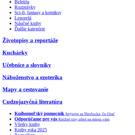
Beletria
Rozprávky
Sci-fi, fantasy a komiksy
Leporelá
Náučné knihy
Ďalšie kategórie
Životopisy a reportáže
Kuchárky
Učebnice a slovníky
Náboženstvo a ezoterika
Mapy a cestovanie
Cudzojazyčná literatúra
Knihomoľský pomocník
Spýtajte sa Sherlocka, čo čítať
Odporúčame pre vás
Knižné tipy ušité na mieru vám
Všetky knihy
Knihy roka 2025