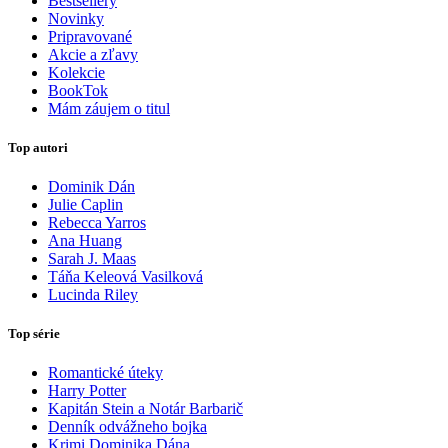
Bestsellery
Novinky
Pripravované
Akcie a zľavy
Kolekcie
BookTok
Mám záujem o titul
Top autori
Dominik Dán
Julie Caplin
Rebecca Yarros
Ana Huang
Sarah J. Maas
Táňa Keleová Vasilková
Lucinda Riley
Top série
Romantické úteky
Harry Potter
Kapitán Stein a Notár Barbarič
Denník odvážneho bojka
Krimi Dominika Dána