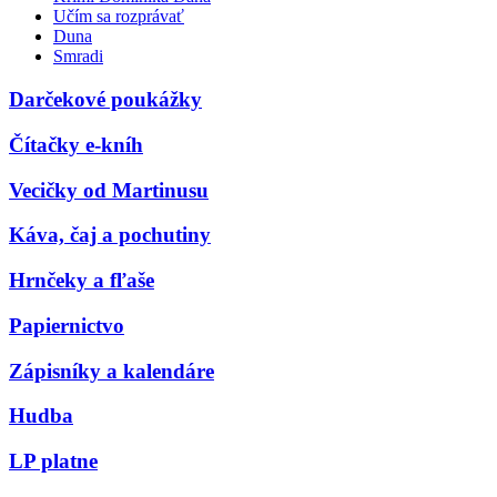
Učím sa rozprávať
Duna
Smradi
Darčekové poukážky
Čítačky e-kníh
Vecičky od Martinusu
Káva, čaj a pochutiny
Hrnčeky a fľaše
Papiernictvo
Zápisníky a kalendáre
Hudba
LP platne