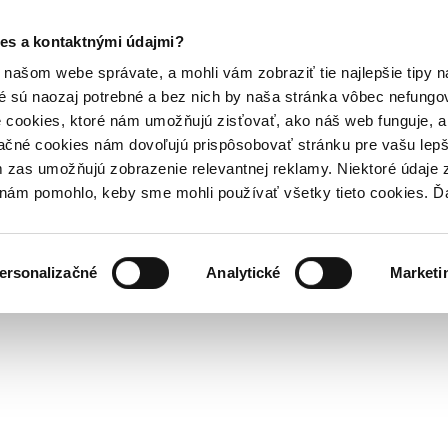
es a kontaktnými údajmi?
našom webe správate, a mohli vám zobraziť tie najlepšie tipy n
é sú naozaj potrebné a bez nich by naša stránka vôbec nefung
 cookies, ktoré nám umožňujú zisťovať, ako náš web funguje, a 
ačné cookies nám dovoľujú prispôsobovať stránku pre vašu lepši
zas umožňujú zobrazenie relevantnej reklamy. Niektoré údaje z
y nám pomohlo, keby sme mohli používať všetky tieto cookies. 
ersonalizačné
Analytické
Marketi