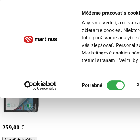
Doručenie
Kníhkupectvá
Knihovrátok
Poukážky
Knižný blog
Kontakt
Môžeme pracovať s cooki
Aby sme vedeli, ako sa na 
zbierame cookies. Niektor
E-knihy
Audioknihy
Hry
Filmy
Knihy
Doplnky
toho používame analytické
vás zlepšovať. Personaliz
Vyhľadávanie
Marketingové cookies nám 
tretími stranami. Veľmi b
Prihlásiť
Výber
Potrebné
P
súhlasu
259,00 €
Vložiť do košíka