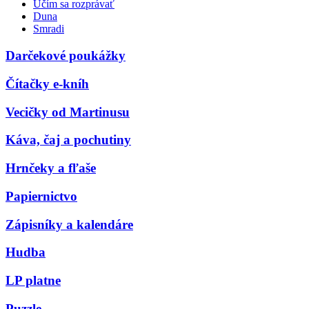
Učím sa rozprávať
Duna
Smradi
Darčekové poukážky
Čítačky e-kníh
Vecičky od Martinusu
Káva, čaj a pochutiny
Hrnčeky a fľaše
Papiernictvo
Zápisníky a kalendáre
Hudba
LP platne
Puzzle