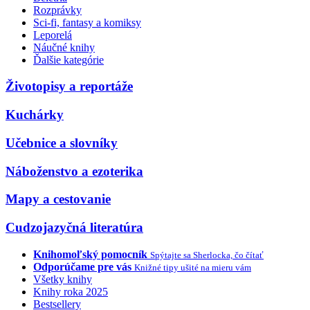
Rozprávky
Sci-fi, fantasy a komiksy
Leporelá
Náučné knihy
Ďalšie kategórie
Životopisy a reportáže
Kuchárky
Učebnice a slovníky
Náboženstvo a ezoterika
Mapy a cestovanie
Cudzojazyčná literatúra
Knihomoľský pomocník
Spýtajte sa Sherlocka, čo čítať
Odporúčame pre vás
Knižné tipy ušité na mieru vám
Všetky knihy
Knihy roka 2025
Bestsellery