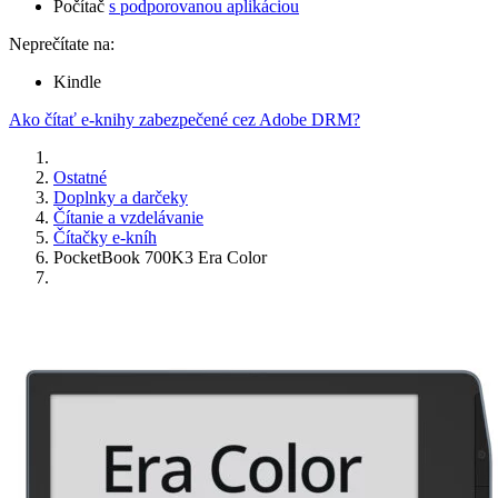
Počítač
s podporovanou aplikáciou
Neprečítate na:
Kindle
Ako čítať e-knihy zabezpečené cez Adobe DRM?
Ostatné
Doplnky a darčeky
Čítanie a vzdelávanie
Čítačky e-kníh
PocketBook 700K3 Era Color