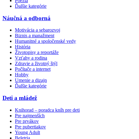
Poézia
Ďalšie kategórie
Náučná a odborná
Motivácia a sebarozvoj
Biznis a manažment
Humanitné a spoločenské vedy
História
Životopisy a reportáže
Vzťahy a rodina
Zdravie a životný štýl
Počítače a internet
Hobby
Umenie a dizajn
Ďalšie kategórie
Deti a mládež
Knihorad – poradca kníh pre deti
Pre najmenších
Pre prvákov
Pre pubertiakov
Young Adult
Beletria