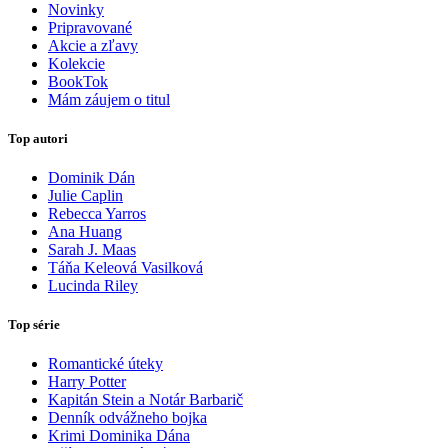
Novinky
Pripravované
Akcie a zľavy
Kolekcie
BookTok
Mám záujem o titul
Top autori
Dominik Dán
Julie Caplin
Rebecca Yarros
Ana Huang
Sarah J. Maas
Táňa Keleová Vasilková
Lucinda Riley
Top série
Romantické úteky
Harry Potter
Kapitán Stein a Notár Barbarič
Denník odvážneho bojka
Krimi Dominika Dána