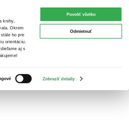
Povoliť všetko
a knihy,
ovala. Okrem
Odmietnuť
stále ho pre
u orientáciu.
dieľame aj s
Ďakujeme!
ngové
Zobraziť detaily