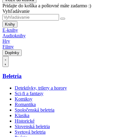
Pridajte do košíka a poštovné máte zadarmo :)
Vyhľadávanie
Knihy
E-knihy
Audioknihy
Hry
Filmy
Doplnky
Beletria
Detektívky, trilery a horory
Sci-fi a fantasy
Komiksy
Romantika
Spoločenská beletria
Klasika
Historické
Slovenská beletria
Svetová beletria