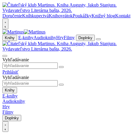
Doručenie
Kníhkupectvá
Knihovrátok
Poukážky
Knižný blog
Kontakt
E-knihy
Audioknihy
Hry
Filmy
Knihy
Doplnky
Vyhľadávanie
Prihlásiť
Vyhľadávanie
Knihy
E-knihy
Audioknihy
Hry
Filmy
Doplnky