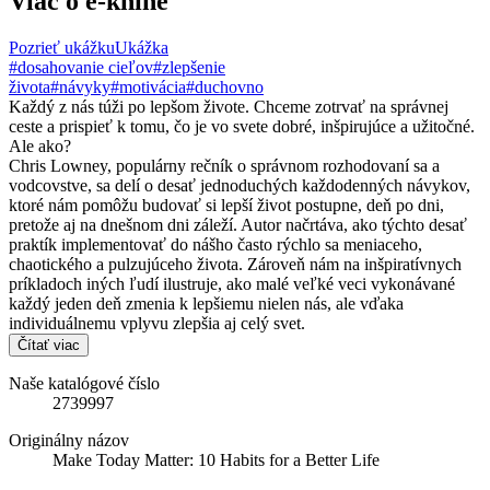
Viac o e-knihe
Pozrieť ukážku
Ukážka
#dosahovanie cieľov
#zlepšenie
života
#návyky
#motivácia
#duchovno
Každý z nás túži po lepšom živote. Chceme zotrvať na správnej
ceste a prispieť k tomu, čo je vo svete dobré, inšpirujúce a užitočné.
Ale ako?
Chris Lowney, populárny rečník o správnom rozhodovaní sa a
vodcovstve, sa delí o desať jednoduchých každodenných návykov,
ktoré nám pomôžu budovať si lepší život postupne, deň po dni,
pretože aj na dnešnom dni záleží. Autor načrtáva, ako týchto desať
praktík implementovať do nášho často rýchlo sa meniaceho,
chaotického a pulzujúceho života. Zároveň nám na inšpiratívnych
príkladoch iných ľudí ilustruje, ako malé veľké veci vykonávané
každý jeden deň zmenia k lepšiemu nielen nás, ale vďaka
individuálnemu vplyvu zlepšia aj celý svet.
Čítať viac
Naše katalógové číslo
2739997
Originálny názov
Make Today Matter: 10 Habits for a Better Life