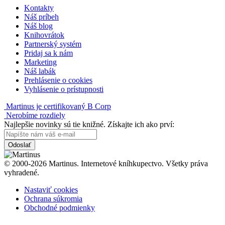
Kontakty
Náš príbeh
Náš blog
Knihovrátok
Partnerský systém
Pridaj sa k nám
Marketing
Náš labák
Prehlásenie o cookies
Vyhlásenie o prístupnosti
Martinus je certifikovaný B Corp
Nerobíme rozdiely
Najlepšie novinky sú tie knižné. Získajte ich ako prví:
Odoslať
© 2000-2026 Martinus. Internetové kníhkupectvo. Všetky práva
vyhradené.
Nastaviť cookies
Ochrana súkromia
Obchodné podmienky