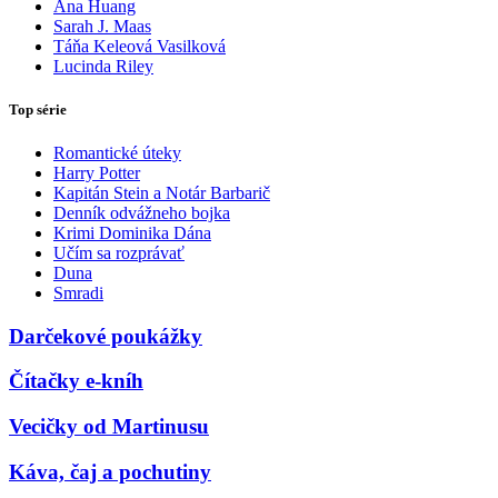
Ana Huang
Sarah J. Maas
Táňa Keleová Vasilková
Lucinda Riley
Top série
Romantické úteky
Harry Potter
Kapitán Stein a Notár Barbarič
Denník odvážneho bojka
Krimi Dominika Dána
Učím sa rozprávať
Duna
Smradi
Darčekové poukážky
Čítačky e-kníh
Vecičky od Martinusu
Káva, čaj a pochutiny