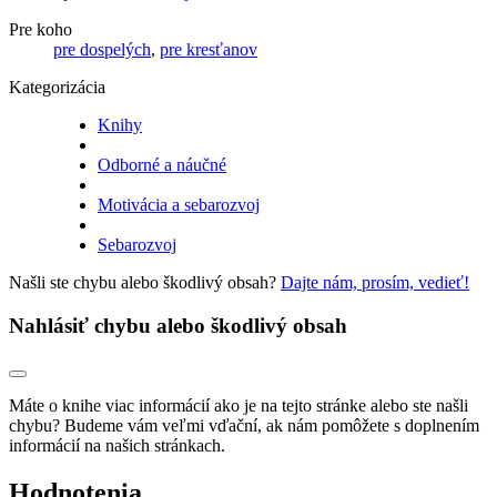
Pre koho
pre dospelých
,
pre kresťanov
Kategorizácia
Knihy
Odborné a náučné
Motivácia a sebarozvoj
Sebarozvoj
Našli ste chybu alebo škodlivý obsah?
Dajte nám, prosím, vedieť!
Nahlásiť chybu alebo škodlivý obsah
Máte o knihe viac informácií ako je na tejto stránke alebo ste našli
chybu? Budeme vám veľmi vďační, ak nám pomôžete s doplnením
informácií na našich stránkach.
Hodnotenia