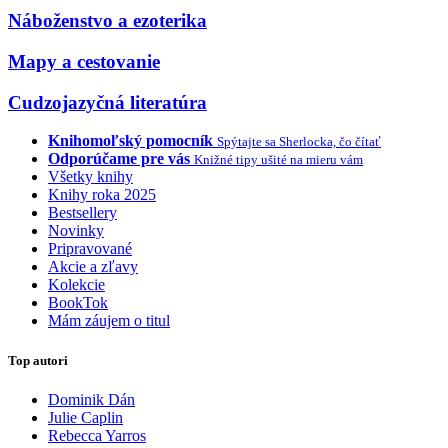
Náboženstvo a ezoterika
Mapy a cestovanie
Cudzojazyčná literatúra
Knihomoľský pomocník
Spýtajte sa Sherlocka, čo čítať
Odporúčame pre vás
Knižné tipy ušité na mieru vám
Všetky knihy
Knihy roka 2025
Bestsellery
Novinky
Pripravované
Akcie a zľavy
Kolekcie
BookTok
Mám záujem o titul
Top autori
Dominik Dán
Julie Caplin
Rebecca Yarros