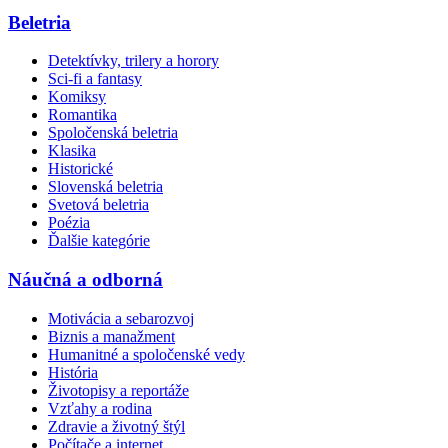
Beletria
Detektívky, trilery a horory
Sci-fi a fantasy
Komiksy
Romantika
Spoločenská beletria
Klasika
Historické
Slovenská beletria
Svetová beletria
Poézia
Ďalšie kategórie
Náučná a odborná
Motivácia a sebarozvoj
Biznis a manažment
Humanitné a spoločenské vedy
História
Životopisy a reportáže
Vzťahy a rodina
Zdravie a životný štýl
Počítače a internet