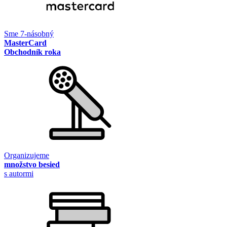
Sme 7-násobný
MasterCard
Obchodník roka
Organizujeme
množstvo besied
s autormi