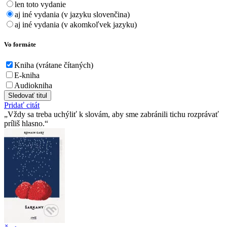
len toto vydanie
aj iné vydania (v jazyku slovenčina)
aj iné vydania (v akomkoľvek jazyku)
Vo formáte
Kniha (vrátane čítaných)
E-kniha
Audiokniha
Sledovať titul
Pridať citát
Vždy sa treba uchýliť k slovám, aby sme zabránili tichu rozprávať
príliš hlasno.