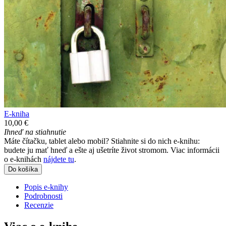
E-kniha
10,00 €
Ihneď na stiahnutie
Máte čítačku, tablet alebo mobil? Stiahnite si do nich e-knihu:
budete ju mať hneď a ešte aj ušetríte život stromom. Viac informácii
o e-knihách
nájdete tu
.
Do košíka
Popis e-knihy
Podrobnosti
Recenzie