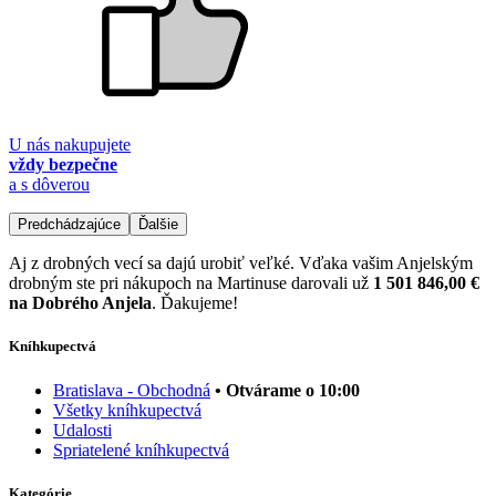
U nás nakupujete
vždy bezpečne
a s dôverou
Predchádzajúce
Ďalšie
Aj z drobných vecí sa dajú urobiť veľké. Vďaka vašim Anjelským
drobným ste pri nákupoch na Martinuse darovali už
1 501 846,00 €
na Dobrého Anjela
. Ďakujeme!
Kníhkupectvá
Bratislava - Obchodná
• Otvárame o 10:00
Všetky kníhkupectvá
Udalosti
Spriatelené kníhkupectvá
Kategórie