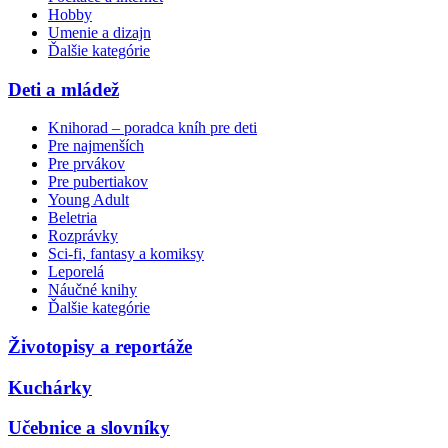
Hobby
Umenie a dizajn
Ďalšie kategórie
Deti a mládež
Knihorad – poradca kníh pre deti
Pre najmenších
Pre prvákov
Pre pubertiakov
Young Adult
Beletria
Rozprávky
Sci-fi, fantasy a komiksy
Leporelá
Náučné knihy
Ďalšie kategórie
Životopisy a reportáže
Kuchárky
Učebnice a slovníky