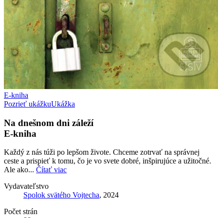
E-kniha
Pozrieť ukážku
Ukážka
Na dnešnom dni záleží
E-kniha
Každý z nás túži po lepšom živote. Chceme zotrvať na správnej
ceste a prispieť k tomu, čo je vo svete dobré, inšpirujúce a užitočné.
Ale ako...
Čítať viac
Vydavateľstvo
Spolok svätého Vojtecha
, 2024
Počet strán