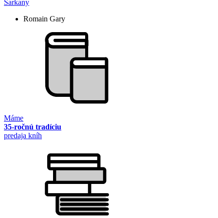
Šarkany
Romain Gary
Máme
35-ročnú tradíciu
predaja kníh