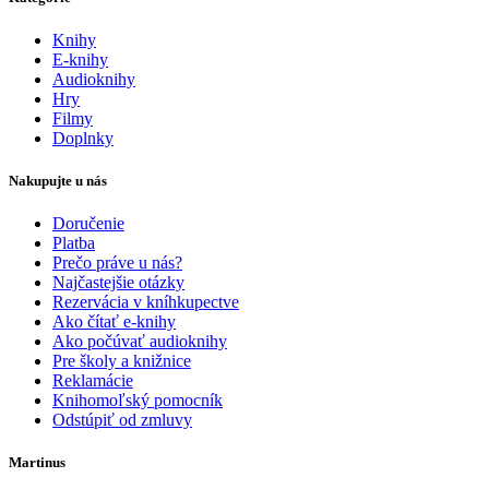
Knihy
E-knihy
Audioknihy
Hry
Filmy
Doplnky
Nakupujte u nás
Doručenie
Platba
Prečo práve u nás?
Najčastejšie otázky
Rezervácia v kníhkupectve
Ako čítať e-knihy
Ako počúvať audioknihy
Pre školy a knižnice
Reklamácie
Knihomoľský pomocník
Odstúpiť od zmluvy
Martinus