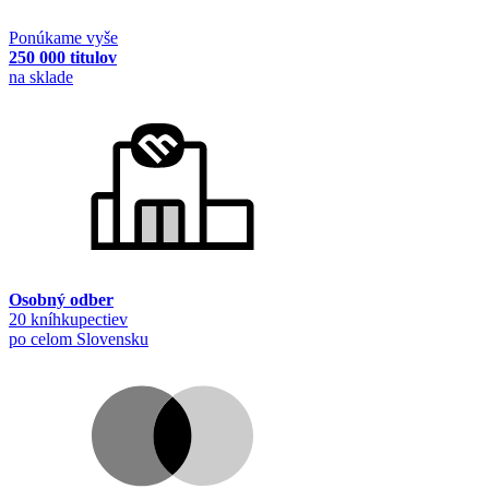
Ponúkame vyše
250 000 titulov
na sklade
Osobný odber
20 kníhkupectiev
po celom Slovensku