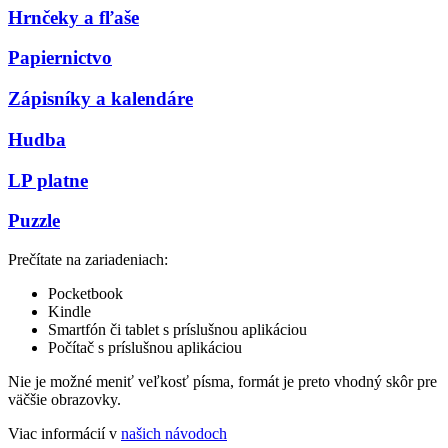
Hrnčeky a fľaše
Papiernictvo
Zápisníky a kalendáre
Hudba
LP platne
Puzzle
Prečítate na zariadeniach:
Pocketbook
Kindle
Smartfón či tablet s príslušnou aplikáciou
Počítač s príslušnou aplikáciou
Nie je možné meniť veľkosť písma, formát je preto vhodný skôr pre
väčšie obrazovky.
Viac informácií v
našich návodoch