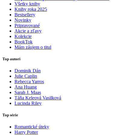
Všetky knihy
Knihy roka 2025
Bestsellery
Novinky
Pripravované
Akcie a zľavy
Kolekcie
BookTok
Mám záujem o titul
Top autori
Dominik Dán
Julie Caplin
Rebecca Yarros
Ana Huang
Sarah J. Maas
Táňa Keleová Vasilková
Lucinda Riley
Top série
Romantické úteky
Harry Potter