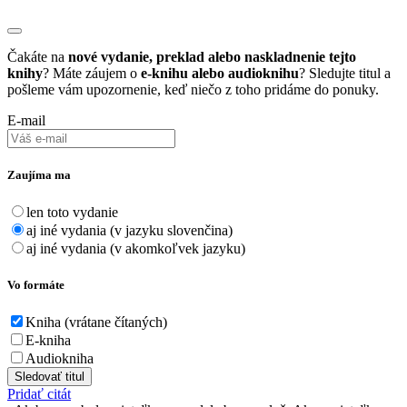
Čakáte na
nové vydanie, preklad alebo naskladnenie tejto
knihy
? Máte záujem o
e-knihu alebo audioknihu
? Sledujte titul a
pošleme vám upozornenie, keď niečo z toho pridáme do ponuky.
E-mail
Zaujíma ma
len toto vydanie
aj iné vydania (v jazyku slovenčina)
aj iné vydania (v akomkoľvek jazyku)
Vo formáte
Kniha (vrátane čítaných)
E-kniha
Audiokniha
Sledovať titul
Pridať citát