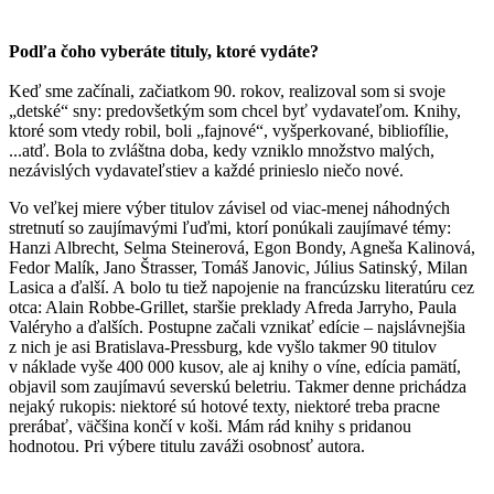
Podľa čoho vyberáte tituly, ktoré vydáte?
Keď sme začínali, začiatkom 90. rokov, realizoval som si svoje
„detské“ sny: predovšetkým som chcel byť vydavateľom. Knihy,
ktoré som vtedy robil, boli „fajnové“, vyšperkované, bibliofílie,
...atď. Bola to zvláštna doba, kedy vzniklo množstvo malých,
nezávislých vydavateľstiev a každé prinieslo niečo nové.
Vo veľkej miere výber titulov závisel od viac-menej náhodných
stretnutí so zaujímavými ľuďmi, ktorí ponúkali zaujímavé témy:
Hanzi Albrecht, Selma Steinerová, Egon Bondy, Agneša Kalinová,
Fedor Malík, Jano Štrasser, Tomáš Janovic, Július Satinský, Milan
Lasica a ďalší. A bolo tu tiež napojenie na francúzsku literatúru cez
otca: Alain Robbe-Grillet, staršie preklady Afreda Jarryho, Paula
Valéryho a ďalších. Postupne začali vznikať edície – najslávnejšia
z nich je asi Bratislava-Pressburg, kde vyšlo takmer 90 titulov
v náklade vyše 400 000 kusov, ale aj knihy o víne, edícia pamätí,
objavil som zaujímavú severskú beletriu. Takmer denne prichádza
nejaký rukopis: niektoré sú hotové texty, niektoré treba pracne
prerábať, väčšina končí v koši. Mám rád knihy s pridanou
hodnotou. Pri výbere titulu zaváži osobnosť autora.