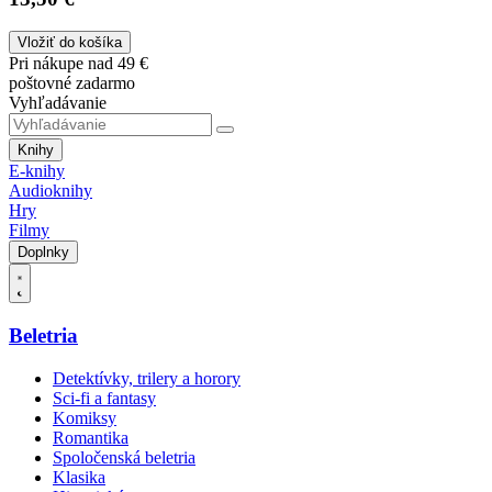
Vložiť do košíka
Pri nákupe nad 49 €
poštovné zadarmo
Vyhľadávanie
Knihy
E-knihy
Audioknihy
Hry
Filmy
Doplnky
Beletria
Detektívky, trilery a horory
Sci-fi a fantasy
Komiksy
Romantika
Spoločenská beletria
Klasika