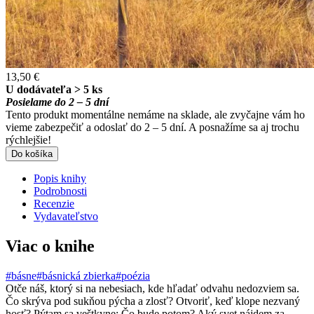
13,50 €
U dodávateľa > 5 ks
Posielame do 2 – 5 dní
Tento produkt momentálne nemáme na sklade, ale zvyčajne vám ho
vieme zabezpečiť a odoslať do 2 – 5 dní. A posnažíme sa aj trochu
rýchlejšie!
Do košíka
Popis knihy
Podrobnosti
Recenzie
Vydavateľstvo
Viac o knihe
#básne
#básnická zbierka
#poézia
Otče náš, ktorý si na nebesiach, kde hľadať odvahu nedozviem sa.
Čo skrýva pod sukňou pýcha a zlosť? Otvoriť, keď klope nezvaný
hosť? Pýtam sa veštkyne: Čo bude potom? Aký svet nájdem za