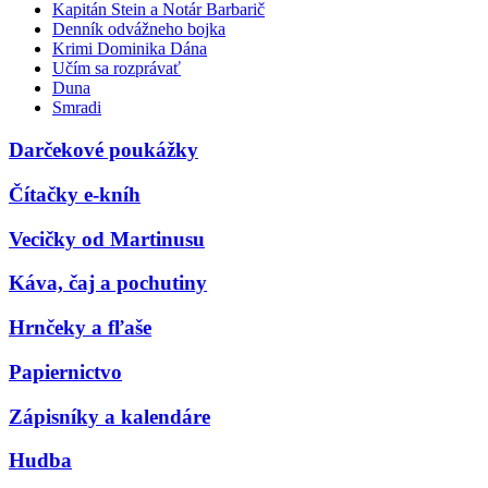
Kapitán Stein a Notár Barbarič
Denník odvážneho bojka
Krimi Dominika Dána
Učím sa rozprávať
Duna
Smradi
Darčekové poukážky
Čítačky e-kníh
Vecičky od Martinusu
Káva, čaj a pochutiny
Hrnčeky a fľaše
Papiernictvo
Zápisníky a kalendáre
Hudba