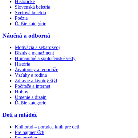
Historické
Slovenská beletria
Svetová beletria
Poézia
Ďalšie kategórie
Náučná a odborná
Motivácia a sebarozvoj
Biznis a manažment
Humanitné a spoločenské vedy
História
Životopisy a reportáže
Vzťahy a rodina
Zdravie a životný štýl
Počítače a internet
Hobby
Umenie a dizajn
Ďalšie kategórie
Deti a mládež
Knihorad – poradca kníh pre deti
Pre najmenších
Pre prvákov