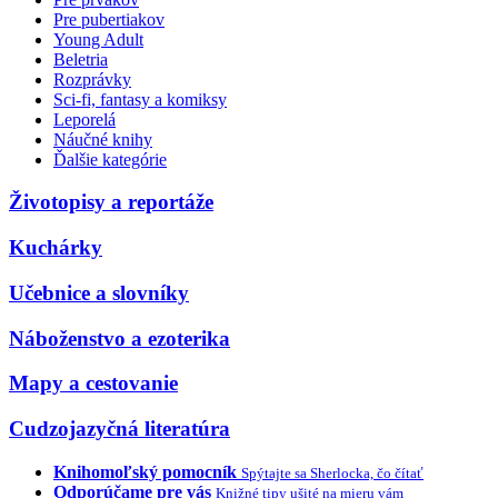
Pre pubertiakov
Young Adult
Beletria
Rozprávky
Sci-fi, fantasy a komiksy
Leporelá
Náučné knihy
Ďalšie kategórie
Životopisy a reportáže
Kuchárky
Učebnice a slovníky
Náboženstvo a ezoterika
Mapy a cestovanie
Cudzojazyčná literatúra
Knihomoľský pomocník
Spýtajte sa Sherlocka, čo čítať
Odporúčame pre vás
Knižné tipy ušité na mieru vám