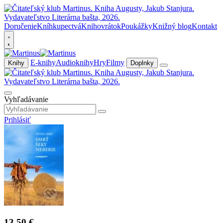
Doručenie
Kníhkupectvá
Knihovrátok
Poukážky
Knižný blog
Kontakt
E-knihy
Audioknihy
Hry
Filmy
Knihy
Doplnky
Vyhľadávanie
Prihlásiť
13,50 €