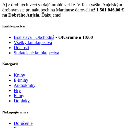
Aj z drobných vecí sa dajú urobiť veľké. Vďaka vašim Anjelským
drobným ste pri nákupoch na Martinuse darovali už
1 501 846,00 €
na Dobrého Anjela
. Ďakujeme!
Kníhkupectvá
Bratislava - Obchodná
• Otvárame o 10:00
Všetky kníhkupectvá
Udalosti
Spriatelené kníhkupectvá
Kategórie
Knihy
E-knihy
Audioknihy
Hry
Filmy
Doplnky
Nakupujte u nás
Doručenie