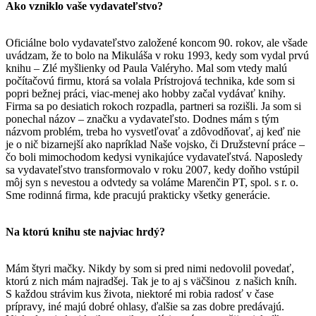
Ako vzniklo vaše vydavateľstvo?
Oficiálne bolo vydavateľstvo založené koncom 90. rokov, ale všade
uvádzam, že to bolo na Mikuláša v roku 1993, kedy som vydal prvú
knihu – Zlé myšlienky od Paula Valéryho. Mal som vtedy malú
počítačovú firmu, ktorá sa volala Prístrojová technika, kde som si
popri bežnej práci, viac-menej ako hobby začal vydávať knihy.
Firma sa po desiatich rokoch rozpadla, partneri sa rozišli. Ja som si
ponechal názov – značku a vydavateľsto. Dodnes mám s tým
názvom problém, treba ho vysvetľovať a zdôvodňovať, aj keď nie
je o nič bizarnejší ako napríklad Naše vojsko, či Družstevní práce –
čo boli mimochodom kedysi vynikajúce vydavateľstvá. Naposledy
sa vydavateľstvo transformovalo v roku 2007, kedy doňho vstúpil
môj syn s nevestou a odvtedy sa voláme Marenčin PT, spol. s r. o.
Sme rodinná firma, kde pracujú prakticky všetky generácie.
Na ktorú knihu ste najviac hrdý?
Mám štyri mačky. Nikdy by som si pred nimi nedovolil povedať,
ktorú z nich mám najradšej. Tak je to aj s väčšinou z našich kníh.
S každou strávim kus života, niektoré mi robia radosť v čase
prípravy, iné majú dobré ohlasy, ďalšie sa zas dobre predávajú.