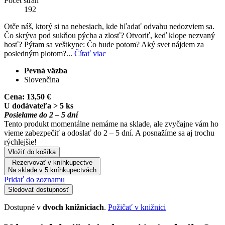
Počet strán
192
Otče náš, ktorý si na nebesiach, kde hľadať odvahu nedozviem sa.
Čo skrýva pod sukňou pýcha a zlosť? Otvoriť, keď klope nezvaný
hosť? Pýtam sa veštkyne: Čo bude potom? Aký svet nájdem za
posledným plotom?...
Čítať viac
Pevná väzba
Slovenčina
Cena:
13,50 €
U dodávateľa > 5 ks
Posielame do 2 – 5 dní
Tento produkt momentálne nemáme na sklade, ale zvyčajne vám ho
vieme zabezpečiť a odoslať do 2 – 5 dní. A posnažíme sa aj trochu
rýchlejšie!
Vložiť do košíka
Rezervovať v kníhkupectve
Na sklade v 5 kníhkupectvách
Pridať do zoznamu
Sledovať dostupnosť
Dostupné v
dvoch knižniciach
.
Požičať v knižnici