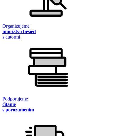
Organizujeme
množstvo besied
s autormi
Podporujeme
čítanie
s porozumením