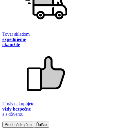
Tovar skladom
expedujeme
okamžite
U nás nakupujete
vždy bezpečne
a s dôverou
Predchádzajúce
Ďalšie