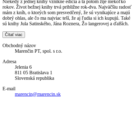
Niekedy z jednej knihy vznikne edícia a tá potom žije niekoľko
rokov. Život bežnej knihy trvá približne rok-dva. Najväčšiu radosť
mám z kníh, o ktorých som presvedčený, že sú vynikajúce a majú
dobrý ohlas, ale čo ma najviac teší, že aj ľudia si ich kupujú. Také
sú knihy Jula Satinského, Jána Roznera, Žo langerovej a ďalších.
Čítať viac
Obchodný názov
Marenčin PT, spol. s r.o.
Adresa
Jelenia 6
811 05 Bratislava 1
Slovenská republika
E-mail
marencin@marencin.sk