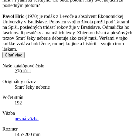
posledným plotom?
Pavol Hric
(1970) je rodák z Levoče a absolvent Ekonomickej
Univerzity v Bratislave. Polovicu svojho života prežil pod Tatrami
na Spiši, posledných tridsať rokov žije v Bratislave. Odmalička ho
fascinovali pesničky a najmä ich texty. Zbierkou básní a piesňových
textov Smrť šeky neberie debutuje ako zrelý muž. Veršami v tejto
knižke vzdáva hold žene, rodnej krajine a histórii – svojim trom
láskam.
Čítať viac
Naše katalógové číslo
2701811
Originálny názov
Smrť šeky neberie
Počet strán
192
Väzba
pevná väzba
Rozmer
145×200 mm