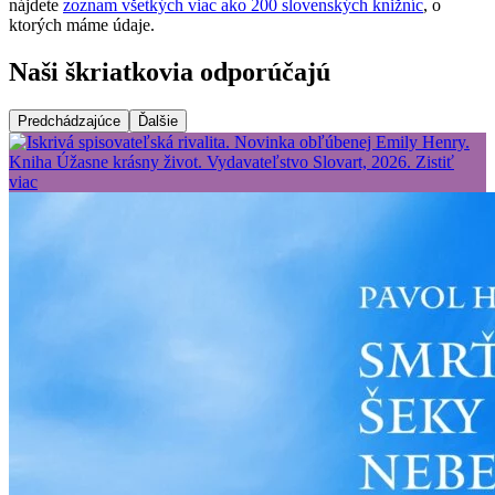
nájdete
zoznam všetkých viac ako 200 slovenských knižníc
, o
ktorých máme údaje.
Naši škriatkovia odporúčajú
Predchádzajúce
Ďalšie