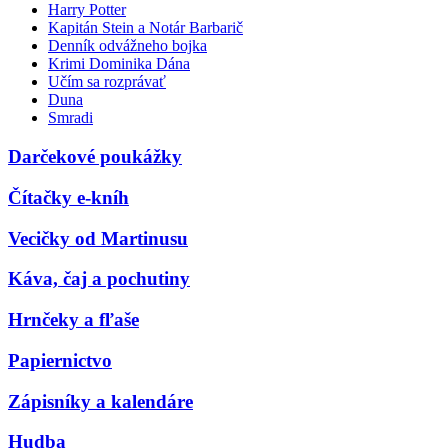
Harry Potter
Kapitán Stein a Notár Barbarič
Denník odvážneho bojka
Krimi Dominika Dána
Učím sa rozprávať
Duna
Smradi
Darčekové poukážky
Čítačky e-kníh
Vecičky od Martinusu
Káva, čaj a pochutiny
Hrnčeky a fľaše
Papiernictvo
Zápisníky a kalendáre
Hudba