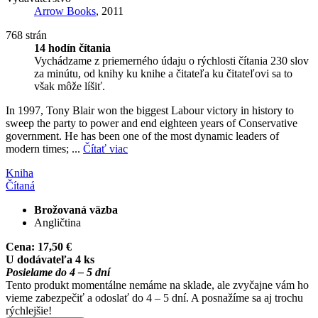
Arrow Books
, 2011
768 strán
14 hodín čítania
Vychádzame z priemerného údaju o rýchlosti čítania 230 slov
za minútu, od knihy ku knihe a čitateľa ku čitateľovi sa to
však môže líšiť.
In 1997, Tony Blair won the biggest Labour victory in history to
sweep the party to power and end eighteen years of Conservative
government. He has been one of the most dynamic leaders of
modern times; ...
Čítať viac
Kniha
Čítaná
Brožovaná väzba
Angličtina
Cena:
17,50 €
U dodávateľa 4 ks
Posielame do 4 – 5 dní
Tento produkt momentálne nemáme na sklade, ale zvyčajne vám ho
vieme zabezpečiť a odoslať do 4 – 5 dní. A posnažíme sa aj trochu
rýchlejšie!