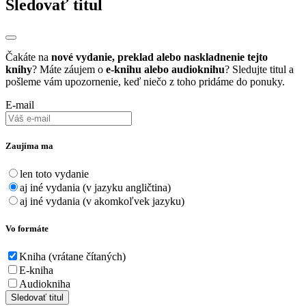
Sledovať titul
Čakáte na
nové vydanie, preklad alebo naskladnenie tejto
knihy
? Máte záujem o
e-knihu alebo audioknihu
? Sledujte titul a
pošleme vám upozornenie, keď niečo z toho pridáme do ponuky.
E-mail
Zaujíma ma
len toto vydanie
aj iné vydania (v jazyku angličtina)
aj iné vydania (v akomkoľvek jazyku)
Vo formáte
Kniha (vrátane čítaných)
E-kniha
Audiokniha
Sledovať titul