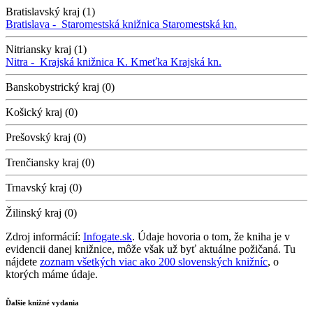
Bratislavský kraj (1)
Bratislava -
Staromestská knižnica
Staromestská kn.
Nitriansky kraj (1)
Nitra -
Krajská knižnica K. Kmeťka
Krajská kn.
Banskobystrický kraj (0)
Košický kraj (0)
Prešovský kraj (0)
Trenčiansky kraj (0)
Trnavský kraj (0)
Žilinský kraj (0)
Zdroj informácií:
Infogate.sk
. Údaje hovoria o tom, že kniha je v
evidencii danej knižnice, môže však už byť aktuálne požičaná. Tu
nájdete
zoznam všetkých viac ako 200 slovenských knižníc
, o
ktorých máme údaje.
Ďalšie knižné vydania