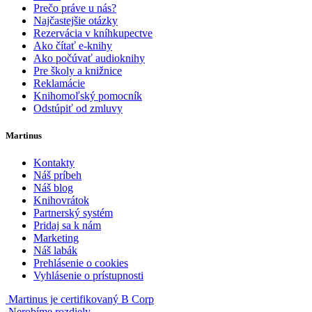
Prečo práve u nás?
Najčastejšie otázky
Rezervácia v kníhkupectve
Ako čítať e-knihy
Ako počúvať audioknihy
Pre školy a knižnice
Reklamácie
Knihomoľský pomocník
Odstúpiť od zmluvy
Martinus
Kontakty
Náš príbeh
Náš blog
Knihovrátok
Partnerský systém
Pridaj sa k nám
Marketing
Náš labák
Prehlásenie o cookies
Vyhlásenie o prístupnosti
Martinus je certifikovaný B Corp
Nerobíme rozdiely