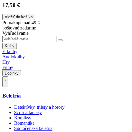
17,50 €
Vložiť do košíka
Pri nákupe nad 49 €
poštovné zadarmo
Vyhľadávanie
Knihy
E-knihy
Audioknihy
Hry
Filmy
Doplnky
Beletria
Detektívky, trilery a horory
Sci-fi a fantasy
Komiksy
Romantika
Spoločenská beletria