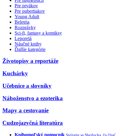
Pre najmenších
Pre prvákov
Pre pubertiakov
Young Adult
Beletria
Rozprávky
Sci-fi, fantasy a komiksy
Leporelá
Náučné knihy
Ďalšie kategórie
Životopisy a reportáže
Kuchárky
Učebnice a slovníky
Náboženstvo a ezoterika
Mapy a cestovanie
Cudzojazyčná literatúra
Knihomoľský pomocník
Spýtajte sa Sherlocka, čo čítať