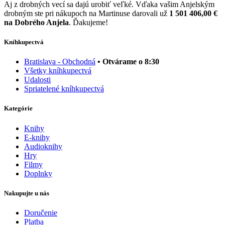
Aj z drobných vecí sa dajú urobiť veľké. Vďaka vašim Anjelským
drobným ste pri nákupoch na Martinuse darovali už
1 501 406,00 €
na Dobrého Anjela
. Ďakujeme!
Kníhkupectvá
Bratislava - Obchodná
• Otvárame o 8:30
Všetky kníhkupectvá
Udalosti
Spriatelené kníhkupectvá
Kategórie
Knihy
E-knihy
Audioknihy
Hry
Filmy
Doplnky
Nakupujte u nás
Doručenie
Platba