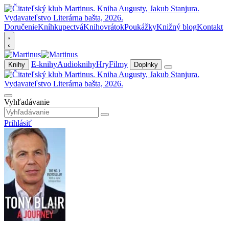
Doručenie
Kníhkupectvá
Knihovrátok
Poukážky
Knižný blog
Kontakt
E-knihy
Audioknihy
Hry
Filmy
Knihy
Doplnky
Vyhľadávanie
Prihlásiť