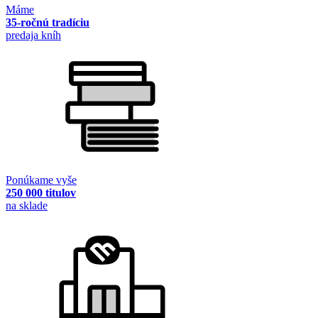
Máme
35-ročnú tradíciu
predaja kníh
Ponúkame vyše
250 000 titulov
na sklade