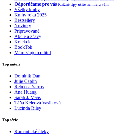
Odporúčame pre vás
Knižné tipy ušité na mieru vám
Všetky knihy
Knihy roka 2025
Bestsellery
Novinky
Pripravované
Akcie a zľavy
Kolekcie
BookTok
Mám záujem o titul
Top autori
Dominik Dán
Julie Caplin
Rebecca Yarros
Ana Huang
Sarah J. Maas
Táňa Keleová Vasilková
Lucinda Riley
Top série
Romantické úteky