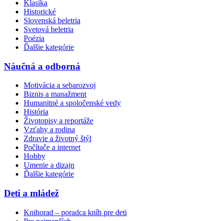
Klasika
Historické
Slovenská beletria
Svetová beletria
Poézia
Ďalšie kategórie
Náučná a odborná
Motivácia a sebarozvoj
Biznis a manažment
Humanitné a spoločenské vedy
História
Životopisy a reportáže
Vzťahy a rodina
Zdravie a životný štýl
Počítače a internet
Hobby
Umenie a dizajn
Ďalšie kategórie
Deti a mládež
Knihorad – poradca kníh pre deti