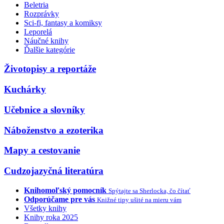
Beletria
Rozprávky
Sci-fi, fantasy a komiksy
Leporelá
Náučné knihy
Ďalšie kategórie
Životopisy a reportáže
Kuchárky
Učebnice a slovníky
Náboženstvo a ezoterika
Mapy a cestovanie
Cudzojazyčná literatúra
Knihomoľský pomocník
Spýtajte sa Sherlocka, čo čítať
Odporúčame pre vás
Knižné tipy ušité na mieru vám
Všetky knihy
Knihy roka 2025