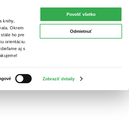
Povoliť všetko
a knihy,
ovala. Okrem
Odmietnuť
stále ho pre
u orientáciu.
dieľame aj s
Ďakujeme!
ngové
Zobraziť detaily