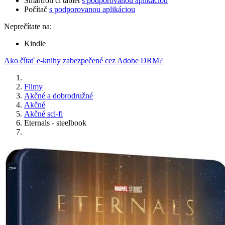
Smartfón či tablet
s podporovanou aplikáciou
Počítač
s podporovanou aplikáciou
Neprečítate na:
Kindle
Ako čítať e-knihy zabezpečené cez Adobe DRM?
Filmy
Akčné a dobrodružné
Akčné
Akčné sci-fi
Eternals - steelbook