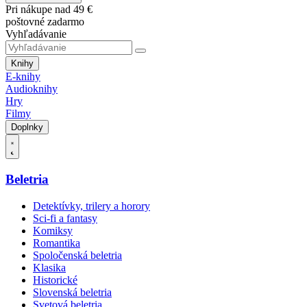
Pri nákupe nad 49 €
poštovné zadarmo
Vyhľadávanie
Knihy
E-knihy
Audioknihy
Hry
Filmy
Doplnky
Beletria
Detektívky, trilery a horory
Sci-fi a fantasy
Komiksy
Romantika
Spoločenská beletria
Klasika
Historické
Slovenská beletria
Svetová beletria