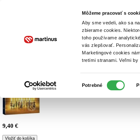
Doručenie
Kníhkupectvá
Knihovrátok
Poukážky
Knižný blog
Kontakt
Môžeme pracovať s cooki
Aby sme vedeli, ako sa na 
zbierame cookies. Niektor
E-knihy
Audioknihy
Hry
Filmy
Knihy
Doplnky
toho používame analytické
vás zlepšovať. Personaliz
Vyhľadávanie
Marketingové cookies nám 
tretími stranami. Veľmi b
Prihlásiť
Výber
Potrebné
P
súhlasu
9,40 €
Vložiť do košíka