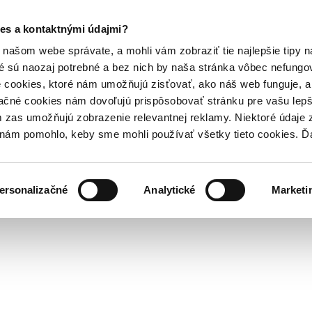
es a kontaktnými údajmi?
našom webe správate, a mohli vám zobraziť tie najlepšie tipy n
é sú naozaj potrebné a bez nich by naša stránka vôbec nefung
 cookies, ktoré nám umožňujú zisťovať, ako náš web funguje, a 
ačné cookies nám dovoľujú prispôsobovať stránku pre vašu lepši
zas umožňujú zobrazenie relevantnej reklamy. Niektoré údaje z
y nám pomohlo, keby sme mohli používať všetky tieto cookies. 
ersonalizačné
Analytické
Marketi