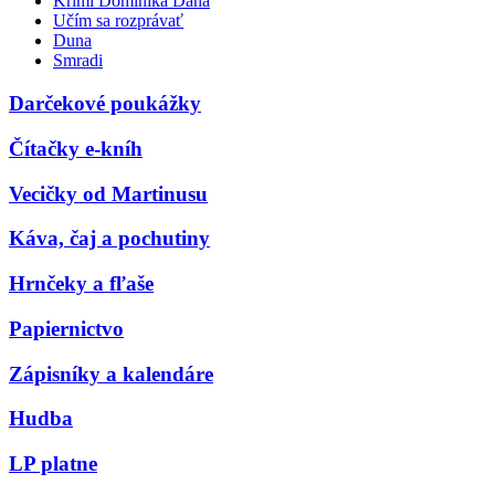
Krimi Dominika Dána
Učím sa rozprávať
Duna
Smradi
Darčekové poukážky
Čítačky e-kníh
Vecičky od Martinusu
Káva, čaj a pochutiny
Hrnčeky a fľaše
Papiernictvo
Zápisníky a kalendáre
Hudba
LP platne