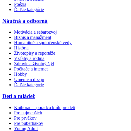
Poézia
Ďalšie kategórie
Náučná a odborná
Motivácia a sebarozvoj
Biznis a manažment
Humanitné a spoločenské vedy
História
Životopisy a reportáže
Vzťahy a rodina
Zdravie a životný štýl
Počítače a internet
Hobby
Umenie a dizajn
Ďalšie kategórie
Deti a mládež
Knihorad – poradca kníh pre deti
Pre najmenších
Pre prvákov
Pre pubertiakov
Young Adult