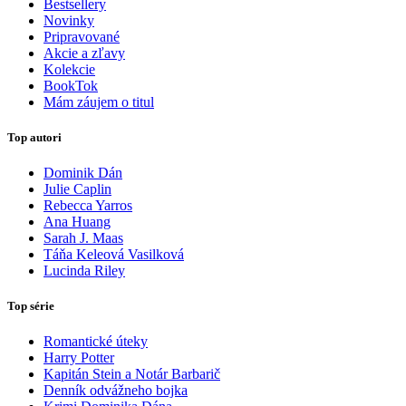
Bestsellery
Novinky
Pripravované
Akcie a zľavy
Kolekcie
BookTok
Mám záujem o titul
Top autori
Dominik Dán
Julie Caplin
Rebecca Yarros
Ana Huang
Sarah J. Maas
Táňa Keleová Vasilková
Lucinda Riley
Top série
Romantické úteky
Harry Potter
Kapitán Stein a Notár Barbarič
Denník odvážneho bojka