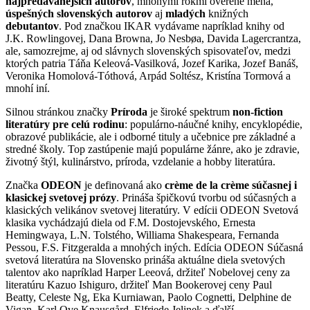
najpredávanejších autorov
, mnohými rokmi overené mená,
úspešných slovenských autorov
aj
mladých
knižných
debutantov
. Pod značkou IKAR vydávame napríklad knihy od
J.K. Rowlingovej, Dana Browna, Jo Nesbøa, Davida Lagercrantza,
ale, samozrejme, aj od slávnych slovenských spisovateľov, medzi
ktorých patria Táňa Keleová-Vasilková, Jozef Karika, Jozef Banáš,
Veronika Homolová-Tóthová, Arpád Soltész, Kristína Tormová a
mnohí iní.
Silnou stránkou značky
Príroda
je široké spektrum
non-fiction
literatúry pre celú rodinu
: populárno-náučné knihy, encyklopédie,
obrazové publikácie, ale i odborné tituly a učebnice pre základné a
stredné školy. Top zastúpenie majú populárne žánre, ako je zdravie,
životný štýl, kulinárstvo, príroda, vzdelanie a hobby literatúra.
Značka
ODEON
je definovaná ako
crème de la crème súčasnej i
klasickej svetovej prózy
. Prináša špičkovú tvorbu od súčasných a
klasických velikánov svetovej literatúry. V edícii ODEON Svetová
klasika vychádzajú diela od F.M. Dostojevského, Ernesta
Hemingwaya, L.N. Tolstého, Williama Shakespeara, Fernanda
Pessou, F.S. Fitzgeralda a mnohých iných. Edícia ODEON Súčasná
svetová literatúra na Slovensko prináša aktuálne diela svetových
talentov ako napríklad Harper Leeová, držiteľ Nobelovej ceny za
literatúru Kazuo Ishiguro, držiteľ Man Bookerovej ceny Paul
Beatty, Celeste Ng, Eka Kurniawan, Paolo Cognetti, Delphine de
Vigan, Karl Ove Knausgård, Elfriede Jelinek a ďalší.