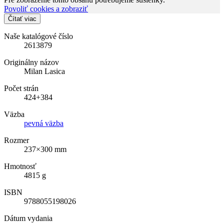
Povoliť cookies a zobraziť
Čítať viac
Naše katalógové číslo
2613879
Originálny názov
Milan Lasica
Počet strán
424+384
Väzba
pevná väzba
Rozmer
237×300 mm
Hmotnosť
4815 g
ISBN
9788055198026
Dátum vydania