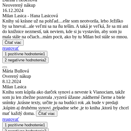
Neoverený nákup
16.12.2024
Milan Lasica - Hana Lasicová
Knihy sú krásne už na pohľad....ešte som neotvorila, lebo Ježiško
by sa hneval...ale veľmi sa na ňu teším. A taká je veľká, že sa mi ani
do knižnice nezmestí, tak neviem, kde si ju vystavím, aby som ju
mala stále na očiach...mám pocit, ako by tu Milan bol stále so mnou.
Čítať viac
reagovať
1 pozitívne hodnotenie
1
2 negatívne hodnotenia
2
Mária Bullová
Overený nákup
8.12.2024
Milan Lasica
Knihu som kúpila ako darček synovi a neveste k Vianociam, takže
som ju len zbežne pozerala ,vyzerá úžasne ,nádherné čierne a biele
snímky ,krásne texty, určite ju na budúci rok ,ak bude v predaji
,kúpim aj druhému synovi ,prípadne sebe ,je to kniha ,ktorú by chcel
mať každý doma.
Čítať viac
reagovať
1 pozitívne hodnotenie
1