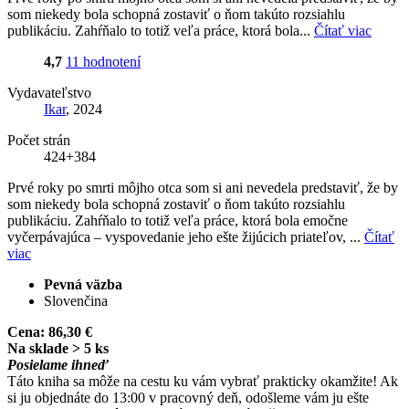
som niekedy bola schopná zostaviť o ňom takúto rozsiahlu
publikáciu. Zahŕňalo to totiž veľa práce, ktorá bola...
Čítať viac
4,7
11 hodnotení
Vydavateľstvo
Ikar
, 2024
Počet strán
424+384
Prvé roky po smrti môjho otca som si ani nevedela predstaviť, že by
som niekedy bola schopná zostaviť o ňom takúto rozsiahlu
publikáciu. Zahŕňalo to totiž veľa práce, ktorá bola emočne
vyčerpávajúca – vyspovedanie jeho ešte žijúcich priateľov, ...
Čítať
viac
Pevná väzba
Slovenčina
Cena:
86,30 €
Na sklade > 5 ks
Posielame ihneď
Táto kniha sa môže na cestu ku vám vybrať prakticky okamžite! Ak
si ju objednáte do 13:00 v pracovný deň, odošleme vám ju ešte