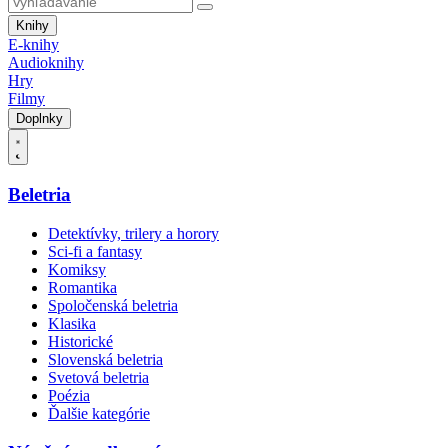
Knihy
E-knihy
Audioknihy
Hry
Filmy
Doplnky
Beletria
Detektívky, trilery a horory
Sci-fi a fantasy
Komiksy
Romantika
Spoločenská beletria
Klasika
Historické
Slovenská beletria
Svetová beletria
Poézia
Ďalšie kategórie