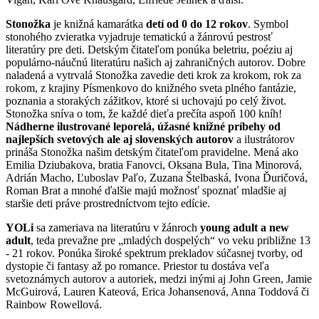
Stonožka
je knižná kamarátka
detí od 0 do 12 rokov
. Symbol
stonohého zvieratka vyjadruje tematickú a žánrovú pestrosť
literatúry pre deti. Detským čitateľom ponúka beletriu, poéziu aj
populárno-náučnú literatúru našich aj zahraničných autorov. Dobre
naladená a vytrvalá Stonožka zavedie deti krok za krokom, rok za
rokom, z krajiny Písmenkovo do knižného sveta plného fantázie,
poznania a storakých zážitkov, ktoré si uchovajú po celý život.
Stonožka sníva o tom, že každé dieťa prečíta aspoň 100 kníh!
Nádherne ilustrované leporelá, úžasné knižné príbehy od
najlepších svetových ale aj slovenských autorov
a ilustrátorov
prináša Stonožka našim detským čitateľom pravidelne. Mená ako
Emilia Dziubakova, bratia Fanovci, Oksana Bula, Tina Minorová,
Adrián Macho, Ľuboslav Paľo, Zuzana Štelbaská, Ivona Ďuričová,
Roman Brat a mnohé ďalšie majú možnosť spoznať mladšie aj
staršie deti práve prostredníctvom tejto edície.
YOLi
sa zameriava na literatúru v žánroch
young adult a new
adult
, teda prevažne pre „mladých dospelých“ vo veku približne 13
- 21 rokov. Ponúka široké spektrum prekladov súčasnej tvorby, od
dystopie či fantasy až po romance. Priestor tu dostáva veľa
svetoznámych autorov a autoriek, medzi inými aj John Green, Jamie
McGuirová, Lauren Kateová, Erica Johansenová, Anna Toddová či
Rainbow Rowellová.