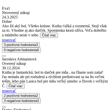
Eva1
Neoverený nákup
24.3.2025
Dobre
Ako žil aký bol. Všetko krásne. Kniha ťažká a rozmerná. Stojí však
za to. Vhodne aj ako darček. Spomienka ktorá ožíva. Veľa dobrého
a múdreho nesie v sebe.
Čítať viac
reagovať
3 pozitívne hodnotenia
3
0 negatívne hodnotenia
0
Jaroslava Artmannová
Overený nákup
30.12.2024
Kniha je fantastická, bol to darček pre mňa , na čítanie som zatiaľ
čas nemala ale pri rozbalení a rýchlom prelistovani sa na ňu veľmi
teším, lebo pán Lasica bol pre mňa veľký umelec a človek s veľkým
Č.
Čítať viac
reagovať
2 pozitívne hodnotenia
2
3 negatívne hodnotenia
3
Darina Friebertová