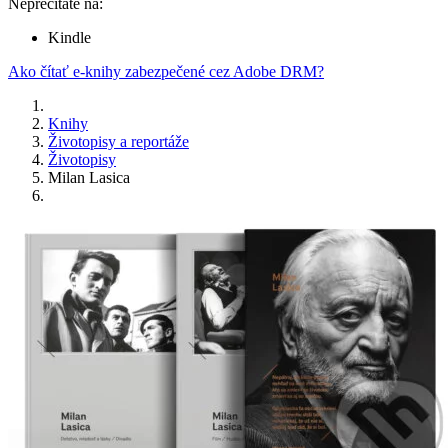
Neprečítate na:
Kindle
Ako čítať e-knihy zabezpečené cez Adobe DRM?
Knihy
Životopisy a reportáže
Životopisy
Milan Lasica