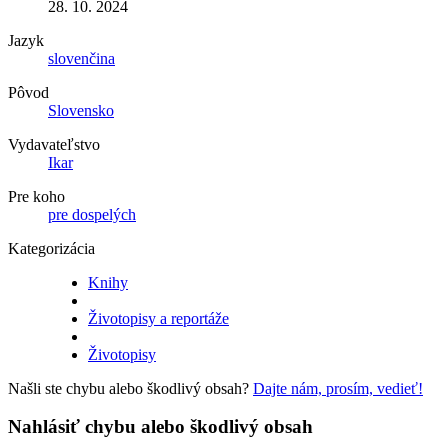
28. 10. 2024
Jazyk
slovenčina
Pôvod
Slovensko
Vydavateľstvo
Ikar
Pre koho
pre dospelých
Kategorizácia
Knihy
Životopisy a reportáže
Životopisy
Našli ste chybu alebo škodlivý obsah?
Dajte nám, prosím, vedieť!
Nahlásiť chybu alebo škodlivý obsah