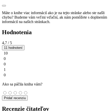
Máte o knihe viac informácií ako je na tejto stránke alebo ste našli
chybu? Budeme vám veľmi vďační, ak nám pomôžete s doplnením
informácií na našich stránkach.
Hodnotenia
4,7
/ 5
11 hodnotení
10
0
0
1
0
Ako sa páčila kniha vám?
Pridať recenziu
Recenzie čitateľov