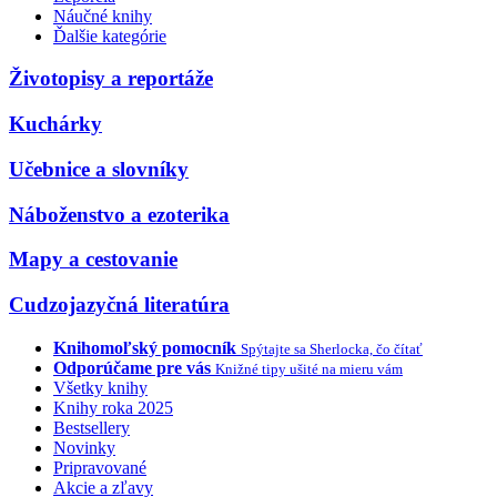
Náučné knihy
Ďalšie kategórie
Životopisy a reportáže
Kuchárky
Učebnice a slovníky
Náboženstvo a ezoterika
Mapy a cestovanie
Cudzojazyčná literatúra
Knihomoľský pomocník
Spýtajte sa Sherlocka, čo čítať
Odporúčame pre vás
Knižné tipy ušité na mieru vám
Všetky knihy
Knihy roka 2025
Bestsellery
Novinky
Pripravované
Akcie a zľavy