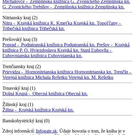
Michalovce -
Zemplínska knižnica G. Zvonického
Zemplínska kn.
G. Zvonického
Trebišov -
Zemplínska knižnica
Zemplínska kn.
Nitriansky kraj (2)
Nitra -
Krajská knižnica K. Kmeťka
Krajská kn.
Topoľčany -
Tribečská knižnica
Tribečská kn.
Prešovský kraj (3)
Poprad -
Podtatranská knižnica
Podtatranská kn.
Prešov -
Krajská
knižnica P. O. Hviezdoslava
Krajská kn.
Stará Ľubovňa -
Ľubovnianska knižnica
Ľubovnianska kn.
Trenčiansky kraj (2)
Prievidza -
Hornonitrianska knižnica
Hornonitrianska kn.
Trenčín -
Verejná knižnica Michala Rešetku
Verejná kn. M. Rešetku
Trnavský kraj (1)
Dolná Krupá -
Obecná knižnica
Obecná kn.
Žilinský kraj (1)
Žilina -
Krajská knižnica
Krajská kn.
Banskobystrický kraj (0)
Zdroj informácií:
Infogate.sk
. Údaje hovoria o tom, že kniha je v