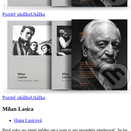
Pozrieť ukážku
Ukážka
Pozrieť ukážku
Ukážka
Milan Lasica
Hana Lasicová
Prvé roky po smrti môjho otca som si ani nevedela predstaviť, že by