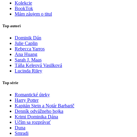
Kolekcie
BookTok
Mám záujem o titul
Top autori
Dominik Dán
Julie Caplin
Rebecca Yarros
Ana Huang
Sarah J. Maas
Táňa Keleová Vasilková
Lucinda Riley
Top série
Romantické úteky
Harry Potter
Kapitán Stein a Notár Barbarič
Denník odvážneho bojka
Krimi Dominika Dána
Učím sa rozprávať
Duna
Smradi