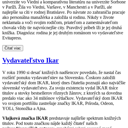
univerzite vo Viedni a komparatívnu literatúru na univerzite Sorbone
v Paríži. Žila vo Viedni, Varšave, v Manchestri a v Paríži, ale
najlepšie sa cíti v rodnej Bratislave. Po návrate zo zahraničia pracuje
ako personálna manažérka a založila si rodinu. Nikdy v živote
neklamala a voči svojim rodičom, priateľom a zamestnávateľom
chovala vždy tie najvrúcnejšie city. Pravdivý príbeh lži je jej druhá
knižka. Diagnóza: rodina je jej druhým románom vo vydavateľstve
Evitapress.
Čítať viac
Vydavateľstvo Ikar
V roku 1990 si desať knižných nadšencov povedalo, že nastal čas
rozšíriť ponuku vydavateľstiev na Slovensku. Čoskoro založili
vydavateľský dom IKAR, ktorý dnes čitatelia poznajú ako najväčšie
slovenské vydavateľstvo. Za svoju existenciu vydal IKAR tisíce
titulov a stovky bestsellerov rôznych žánrov, z ktorých sa dovedna
predalo viac ako 34 miliónov výtlačkov. Vydavateľský dom IKAR
vo svojom portfóliu zastrešuje značky IKAR, Príroda, Odeon,
YOLi, Stonožka a Ajna.
Vlajková značka IKAR
predstavuje najširšie spektrum knižných
titulov. Pod touto značkou nájde každý čitateľ našich