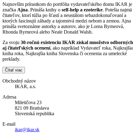
Najnovším prírastkom do portfólia vydavateľského domu IKAR je
značka
Ajna
. Prináša knihy o
self-help a ezoterike
. Potešia najmä
čitateľov, ktorí túžia po šťastí a neustálom sebazdokonaľovaní a
ktorých fascinujú záhady a tajomstvá medzi nebom a zemou. Ajna
prináša svetoznáme autorky a autorov, ako je Lorna Byrneová,
Rhonda Byrneová alebo Neale Donald Walsh.
Za svoju
30-ročnú existenciu IKAR získal množstvo odborných
aj čitateľských ocenení
, ako napríklad Vydavateľ roka, Najkrajšia
kniha roka, Najkrajšia kniha Slovenska či ocenenia za umelecké
preklady.
Čítať viac
Obchodný názov
IKAR, a.s.
Adresa
Miletičova 23
821 09 Bratislava
Slovenská republika
E-mail
ikar@ikar.sk