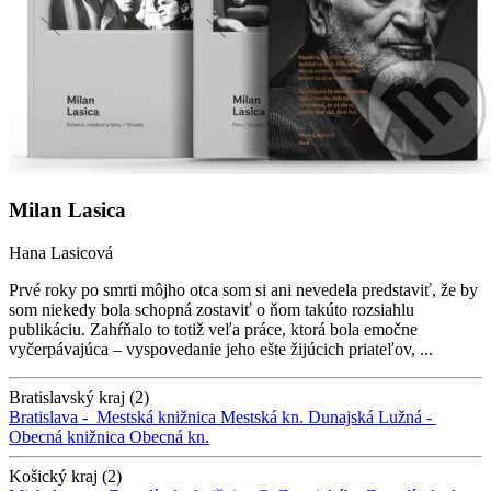
Milan Lasica
Hana Lasicová
Prvé roky po smrti môjho otca som si ani nevedela predstaviť, že by
som niekedy bola schopná zostaviť o ňom takúto rozsiahlu
publikáciu. Zahŕňalo to totiž veľa práce, ktorá bola emočne
vyčerpávajúca – vyspovedanie jeho ešte žijúcich priateľov, ...
Bratislavský kraj (2)
Bratislava -
Mestská knižnica
Mestská kn.
Dunajská Lužná -
Obecná knižnica
Obecná kn.
Košický kraj (2)