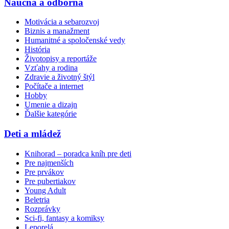
Náučná a odborná
Motivácia a sebarozvoj
Biznis a manažment
Humanitné a spoločenské vedy
História
Životopisy a reportáže
Vzťahy a rodina
Zdravie a životný štýl
Počítače a internet
Hobby
Umenie a dizajn
Ďalšie kategórie
Deti a mládež
Knihorad – poradca kníh pre deti
Pre najmenších
Pre prvákov
Pre pubertiakov
Young Adult
Beletria
Rozprávky
Sci-fi, fantasy a komiksy
Leporelá