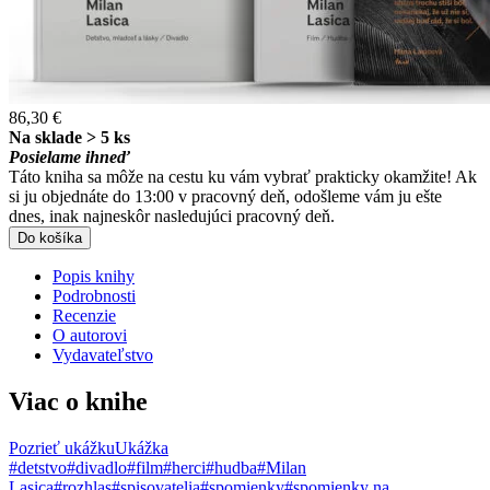
86,30 €
Na sklade > 5 ks
Posielame ihneď
Táto kniha sa môže na cestu ku vám vybrať prakticky okamžite! Ak
si ju objednáte do 13:00 v pracovný deň, odošleme vám ju ešte
dnes, inak najneskôr nasledujúci pracovný deň.
Do košíka
Popis knihy
Podrobnosti
Recenzie
O autorovi
Vydavateľstvo
Viac o knihe
Pozrieť ukážku
Ukážka
#detstvo
#divadlo
#film
#herci
#hudba
#Milan
Lasica
#rozhlas
#spisovatelia
#spomienky
#spomienky na