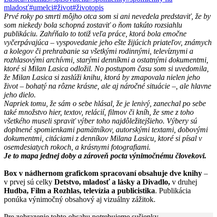
mladosť
#umelci
#život
#životopis
Prvé roky po smrti môjho otca som si ani nevedela predstaviť, že by
som niekedy bola schopná zostaviť o ňom takúto rozsiahlu
publikáciu. Zahŕňalo to totiž veľa práce, ktorá bola emočne
vyčerpávajúca – vyspovedanie jeho ešte žijúcich priateľov, známych
a kolegov či prehrabanie sa všetkými rodinnými, televíznymi a
rozhlasovými archívmi, starými denníkmi a ostatnými dokumentmi,
ktoré si Milan Lasica odložil. No postupom času som si uvedomila,
že Milan Lasica si zaslúži knihu, ktorá by zmapovala nielen jeho
život – bohatý na rôzne krásne, ale aj náročné situácie –, ale hlavne
jeho dielo.
Napriek tomu, že sám o sebe hlásal, že je lenivý, zanechal po sebe
také množstvo hier, textov, relácií, filmov či kníh, že sme z toho
všetkého museli spraviť výber toho najdôležitejšieho. Výbery sú
doplnené spomienkami pamätníkov, autorskými textami, dobovými
dokumentmi, citáciami z denníkov Milana Lasicu, ktoré si písal v
osemdesiatych rokoch, a krásnymi fotografiami.
Je to mapa jednej doby a zároveň pocta výnimočnému človekovi.
Box v nádhernom grafickom spracovaní obsahuje dve knihy
–
v prvej sú celky
Detstvo, mladosť a lásky a Divadlo,
v druhej
Hudba, Film a Rozhlas, televízia a publicistika
. Publikácia
ponúka výnimočný obsahový aj vizuálny zážitok.
Pre zobrazenie tohto obsahu potrebujeme sušienky.