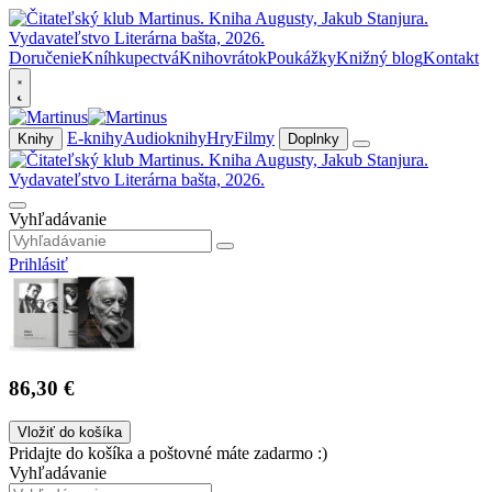
Doručenie
Kníhkupectvá
Knihovrátok
Poukážky
Knižný blog
Kontakt
E-knihy
Audioknihy
Hry
Filmy
Knihy
Doplnky
Vyhľadávanie
Prihlásiť
86,30 €
Vložiť do košíka
Pridajte do košíka a poštovné máte zadarmo :)
Vyhľadávanie