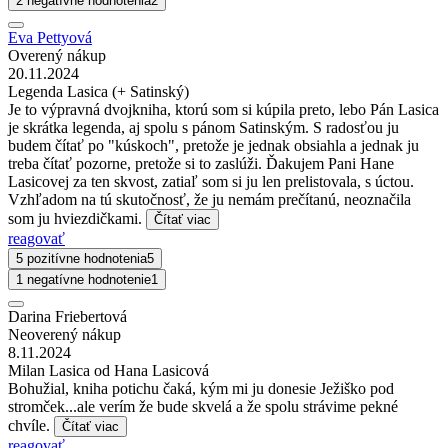
2 negatívne hodnotenia
2
Eva Pettyová
Overený nákup
20.11.2024
Legenda Lasica (+ Satinský)
Je to výpravná dvojkniha, ktorú som si kúpila preto, lebo Pán Lasica
je skrátka legenda, aj spolu s pánom Satinským. S radosťou ju
budem čítať po "kúskoch", pretože je jednak obsiahla a jednak ju
treba čítať pozorne, pretože si to zaslúži. Ďakujem Pani Hane
Lasicovej za ten skvost, zatiaľ som si ju len prelistovala, s úctou.
Vzhľadom na tú skutočnosť, že ju nemám prečítanú, neoznačila
som ju hviezdičkami.
Čítať viac
reagovať
5 pozitívne hodnotenia
5
1 negatívne hodnotenie
1
Darina Friebertová
Neoverený nákup
8.11.2024
Milan Lasica od Hana Lasicová
Bohužial, kniha potichu čaká, kým mi ju donesie Ježiško pod
stromček...ale verím že bude skvelá a že spolu strávime pekné
chvíle.
Čítať viac
reagovať