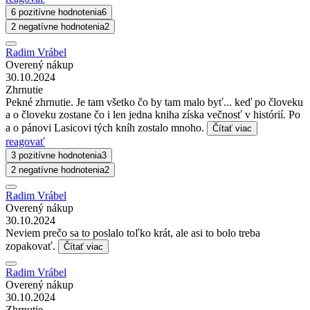
6 pozitívne hodnotenia
6
2 negatívne hodnotenia
2
Radim Vrábel
Overený nákup
30.10.2024
Zhrnutie
Pekné zhrnutie. Je tam všetko čo by tam malo byť... keď po človeku
a o človeku zostane čo i len jedna kniha získa večnosť v histórií. Po
a o pánovi Lasicovi tých kníh zostalo mnoho.
Čítať viac
reagovať
3 pozitívne hodnotenia
3
2 negatívne hodnotenia
2
Radim Vrábel
Overený nákup
30.10.2024
Neviem prečo sa to poslalo toľko krát, ale asi to bolo treba
zopakovať.
Čítať viac
Radim Vrábel
Overený nákup
30.10.2024
Zhrnutie