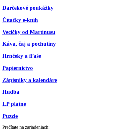
Darčekové poukážky
Čítačky e-kníh
Vecičky od Martinusu
Káva, čaj a pochutiny
Hrnčeky a fľaše
Papiernictvo
Zápisníky a kalendáre
Hudba
LP platne
Puzzle
Prečítate na zariadeniach: