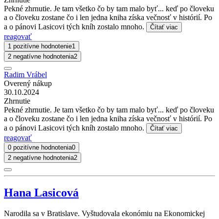
Pekné zhrnutie. Je tam všetko čo by tam malo byť... keď po človeku
a o človeku zostane čo i len jedna kniha získa večnosť v histórií. Po
a o pánovi Lasicovi tých kníh zostalo mnoho.
Čítať viac
reagovať
1 pozitívne hodnotenie
1
2 negatívne hodnotenia
2
Radim Vrábel
Overený nákup
30.10.2024
Zhrnutie
Pekné zhrnutie. Je tam všetko čo by tam malo byť... keď po človeku
a o človeku zostane čo i len jedna kniha získa večnosť v histórií. Po
a o pánovi Lasicovi tých kníh zostalo mnoho.
Čítať viac
reagovať
0 pozitívne hodnotenia
0
2 negatívne hodnotenia
2
Hana Lasicová
Narodila sa v Bratislave. Vyštudovala ekonómiu na Ekonomickej