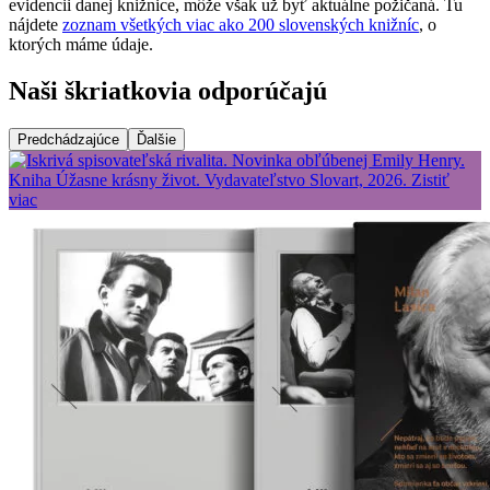
evidencii danej knižnice, môže však už byť aktuálne požičaná. Tu
nájdete
zoznam všetkých viac ako 200 slovenských knižníc
, o
ktorých máme údaje.
Naši škriatkovia odporúčajú
Predchádzajúce
Ďalšie