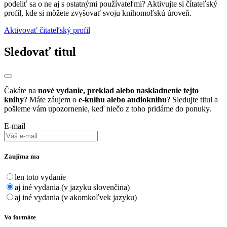
podeliť sa o ne aj s ostatnými používateľmi? Aktivujte si čítateľský
profil, kde si môžete zvyšovať svoju knihomoľskú úroveň.
Aktivovať čitateľský profil
Sledovať titul
Čakáte na
nové vydanie, preklad alebo naskladnenie tejto
knihy
? Máte záujem o
e-knihu alebo audioknihu
? Sledujte titul a
pošleme vám upozornenie, keď niečo z toho pridáme do ponuky.
E-mail
Zaujíma ma
len toto vydanie
aj iné vydania (v jazyku slovenčina)
aj iné vydania (v akomkoľvek jazyku)
Vo formáte