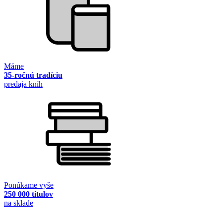
Máme
35-ročnú tradíciu
predaja kníh
Ponúkame vyše
250 000 titulov
na sklade