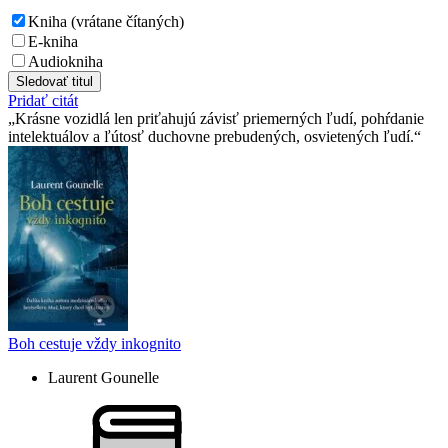
Kniha (vrátane čítaných)
E-kniha
Audiokniha
Sledovať titul
Pridať citát
Krásne vozidlá len priťahujú závisť priemerných ľudí, pohŕdanie
intelektuálov a ľútosť duchovne prebudených, osvietených ľudí.
Boh cestuje vždy inkognito
Laurent Gounelle