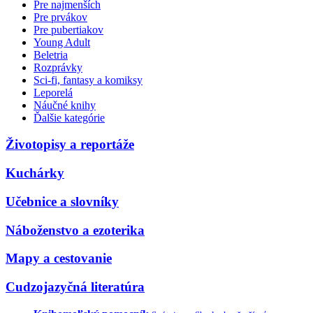
Pre najmenších
Pre prvákov
Pre pubertiakov
Young Adult
Beletria
Rozprávky
Sci-fi, fantasy a komiksy
Leporelá
Náučné knihy
Ďalšie kategórie
Životopisy a reportáže
Kuchárky
Učebnice a slovníky
Náboženstvo a ezoterika
Mapy a cestovanie
Cudzojazyčná literatúra