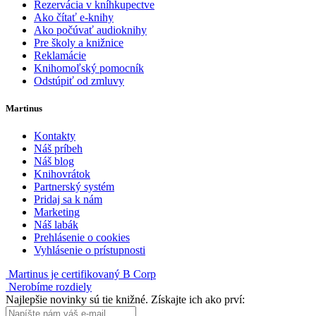
Rezervácia v kníhkupectve
Ako čítať e-knihy
Ako počúvať audioknihy
Pre školy a knižnice
Reklamácie
Knihomoľský pomocník
Odstúpiť od zmluvy
Martinus
Kontakty
Náš príbeh
Náš blog
Knihovrátok
Partnerský systém
Pridaj sa k nám
Marketing
Náš labák
Prehlásenie o cookies
Vyhlásenie o prístupnosti
Martinus je certifikovaný B Corp
Nerobíme rozdiely
Najlepšie novinky sú tie knižné. Získajte ich ako prví: