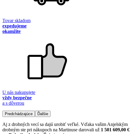
Tovar skladom
expedujeme
okamžite
U nás nakupujete
vždy bezpečne
a s dôverou
Predchádzajúce
Ďalšie
Aj z drobných vecí sa dajú urobiť veľké. Vďaka vašim Anjelským
drobným ste pri nákupoch na Martinuse darovali už
1 501 609,00 €