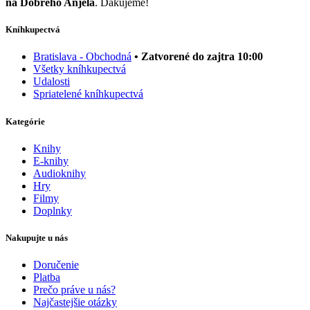
na Dobrého Anjela
. Ďakujeme!
Kníhkupectvá
Bratislava - Obchodná
• Zatvorené do zajtra 10:00
Všetky kníhkupectvá
Udalosti
Spriatelené kníhkupectvá
Kategórie
Knihy
E-knihy
Audioknihy
Hry
Filmy
Doplnky
Nakupujte u nás
Doručenie
Platba
Prečo práve u nás?
Najčastejšie otázky