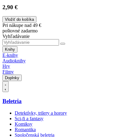
2,90 €
Vložiť do košíka
Pri nákupe nad 49 €
poštovné zadarmo
Vyhľadávanie
Knihy
E-knihy
Audioknihy
Hry
Filmy
Doplnky
Beletria
Detektívky, trilery a horory
Sci-fi a fantasy
Komiksy
Romantika
Spoločenská beletria