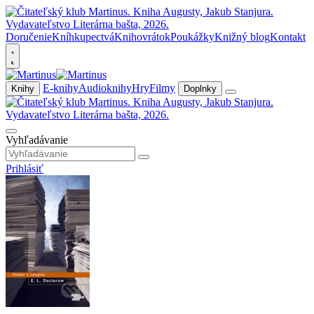
Doručenie
Kníhkupectvá
Knihovrátok
Poukážky
Knižný blog
Kontakt
E-knihy
Audioknihy
Hry
Filmy
Knihy
Doplnky
Vyhľadávanie
Prihlásiť