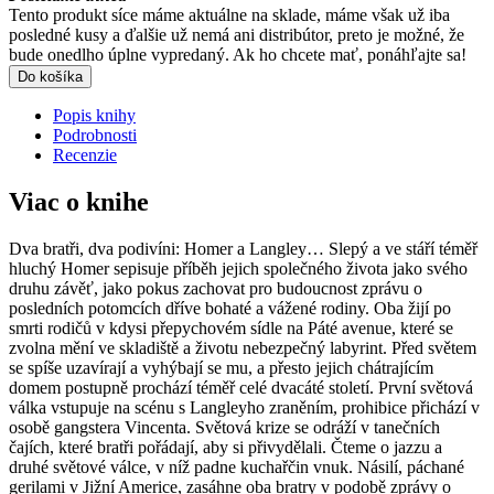
Tento produkt síce máme aktuálne na sklade, máme však už iba
posledné kusy a ďalšie už nemá ani distribútor, preto je možné, že
bude onedlho úplne vypredaný. Ak ho chcete mať, ponáhľajte sa!
Do košíka
Popis knihy
Podrobnosti
Recenzie
Viac o knihe
Dva bratři, dva podivíni: Homer a Langley… Slepý a ve stáří téměř
hluchý Homer sepisuje příběh jejich společného života jako svého
druhu závěť, jako pokus zachovat pro budoucnost zprávu o
posledních potomcích dříve bohaté a vážené rodiny. Oba žijí po
smrti rodičů v kdysi přepychovém sídle na Páté avenue, které se
zvolna mění ve skladiště a životu nebezpečný labyrint. Před světem
se spíše uzavírají a vyhýbají se mu, a přesto jejich chátrajícím
domem postupně prochází téměř celé dvacáté století. První světová
válka vstupuje na scénu s Langleyho zraněním, prohibice přichází v
osobě gangstera Vincenta. Světová krize se odráží v tanečních
čajích, které bratři pořádají, aby si přivydělali. Čteme o jazzu a
druhé světové válce, v níž padne kuchařčin vnuk. Násilí, páchané
gerilami v Jižní Americe, zasáhne oba bratry v podobě zprávy o