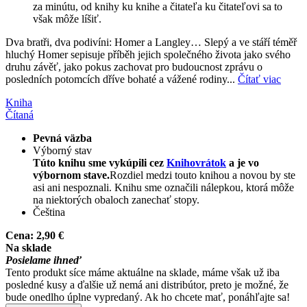
za minútu, od knihy ku knihe a čitateľa ku čitateľovi sa to
však môže líšiť.
Dva bratři, dva podivíni: Homer a Langley… Slepý a ve stáří téměř
hluchý Homer sepisuje příběh jejich společného života jako svého
druhu závěť, jako pokus zachovat pro budoucnost zprávu o
posledních potomcích dříve bohaté a vážené rodiny...
Čítať viac
Kniha
Čítaná
Pevná väzba
Výborný stav
Túto knihu sme vykúpili cez
Knihovrátok
a je vo
výbornom stave.
Rozdiel medzi touto knihou a novou by ste
asi ani nespoznali. Knihu sme označili nálepkou, ktorá môže
na niektorých obaloch zanechať stopy.
Čeština
Cena:
2,90 €
Na sklade
Posielame ihneď
Tento produkt síce máme aktuálne na sklade, máme však už iba
posledné kusy a ďalšie už nemá ani distribútor, preto je možné, že
bude onedlho úplne vypredaný. Ak ho chcete mať, ponáhľajte sa!