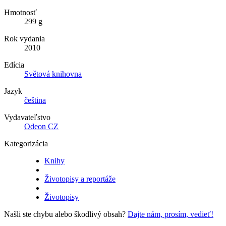
Hmotnosť
299 g
Rok vydania
2010
Edícia
Světová knihovna
Jazyk
čeština
Vydavateľstvo
Odeon CZ
Kategorizácia
Knihy
Životopisy a reportáže
Životopisy
Našli ste chybu alebo škodlivý obsah?
Dajte nám, prosím, vedieť!