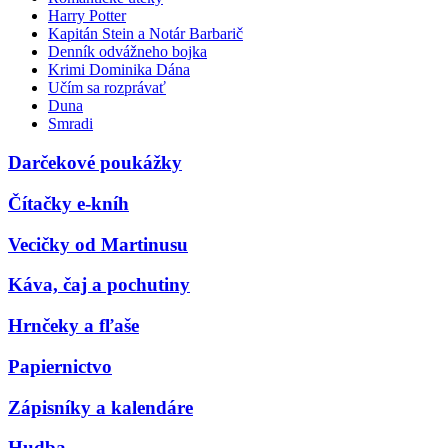
Harry Potter
Kapitán Stein a Notár Barbarič
Denník odvážneho bojka
Krimi Dominika Dána
Učím sa rozprávať
Duna
Smradi
Darčekové poukážky
Čítačky e-kníh
Vecičky od Martinusu
Káva, čaj a pochutiny
Hrnčeky a fľaše
Papiernictvo
Zápisníky a kalendáre
Hudba