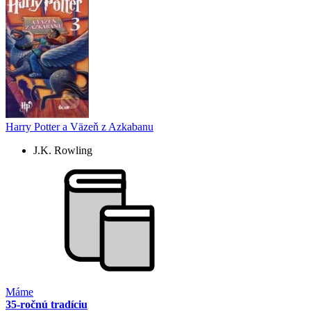
Harry Potter a Väzeň z Azkabanu
J.K. Rowling
Máme
35-ročnú tradíciu