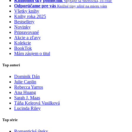
Knihomoľský pomocník
Spýtajte sa Sherlocka, čo čítať
Odporúčame pre vás
Knižné tipy ušité na mieru vám
Všetky knihy
Knihy roka 2025
Bestsellery
Novinky
Pripravované
Akcie a zľavy
Kolekcie
BookTok
Mám záujem o titul
Top autori
Dominik Dán
Julie Caplin
Rebecca Yarros
Ana Huang
Sarah J. Maas
Táňa Keleová Vasilková
Lucinda Riley
Top série
Romantické úteky