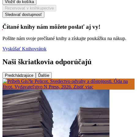
Vložiť do košíka
Rezervovať v kníhkupectve
Sledovať dostupnosť
Čítané knihy nám môžete poslať aj vy!
Pošlite nám svoje prečítané knihy a získajte poukážku na nákup.
Vyskúšať Knihovrátok
Naši škriatkovia odporúčajú
Predchádzajúce
Ďalšie