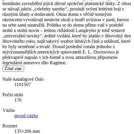
brutálním zavraždění jejich dávné společné platonické lásky. Z obou
se stávají jakési „celebrity naruby“, proslulé svými letitými boji s
různými úřady a dodavateli. Okna domu s věčně temnými
okenicemi vyvolávají nenávist okolí a bratři uvíznou v pasti, kterou
na sebe sami nastražili. Politika se do domu přímo valí v podobě
stohů a stohů novin – letitou ctižádostí Langleyho je totiž sestavit
„univerzální noviny“, jediné vydání, které by platilo v libovolný den
libovolného roku, najít takový soubor lidských činů a událostí, které
by byly neměnné a trvalé. Dosud poslední román jednoho z
nejvýznamnějších amerických spisovatelů E. L. Doctorowa je
překvapivě napsán v ich-formě a svou atmosférou připomene
legendární autorovo dílo Ragtime.
Čítať viac
Naše katalógové číslo
1101507
Počet strán
176
Väzba
pevná väzba
Rozmer
135×206 mm