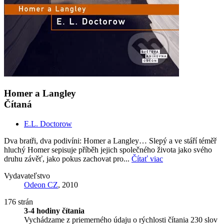
Homer a Langley
Čítaná
E.L. Doctorow
Dva bratři, dva podivíni: Homer a Langley… Slepý a ve stáří téměř
hluchý Homer sepisuje příběh jejich společného života jako svého
druhu závěť, jako pokus zachovat pro...
Čítať viac
Vydavateľstvo
Odeon CZ
, 2010
176 strán
3-4 hodiny čítania
Vychádzame z priemerného údaju o rýchlosti čítania 230 slov