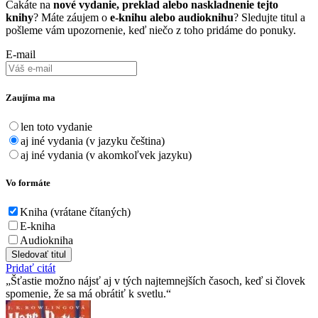
Čakáte na
nové vydanie, preklad alebo naskladnenie tejto
knihy
? Máte záujem o
e-knihu alebo audioknihu
? Sledujte titul a
pošleme vám upozornenie, keď niečo z toho pridáme do ponuky.
E-mail
Zaujíma ma
len toto vydanie
aj iné vydania (v jazyku čeština)
aj iné vydania (v akomkoľvek jazyku)
Vo formáte
Kniha (vrátane čítaných)
E-kniha
Audiokniha
Sledovať titul
Pridať citát
Šťastie možno nájsť aj v tých najtemnejších časoch, keď si človek
spomenie, že sa má obrátiť k svetlu.