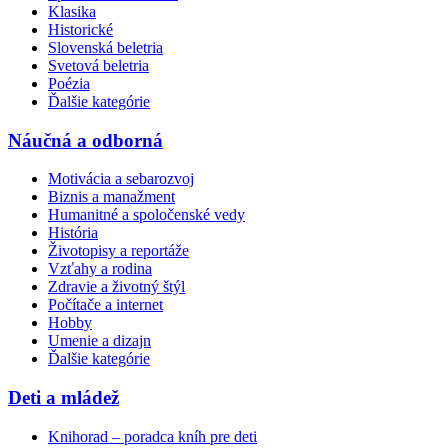
Klasika
Historické
Slovenská beletria
Svetová beletria
Poézia
Ďalšie kategórie
Náučná a odborná
Motivácia a sebarozvoj
Biznis a manažment
Humanitné a spoločenské vedy
História
Životopisy a reportáže
Vzťahy a rodina
Zdravie a životný štýl
Počítače a internet
Hobby
Umenie a dizajn
Ďalšie kategórie
Deti a mládež
Knihorad – poradca kníh pre deti