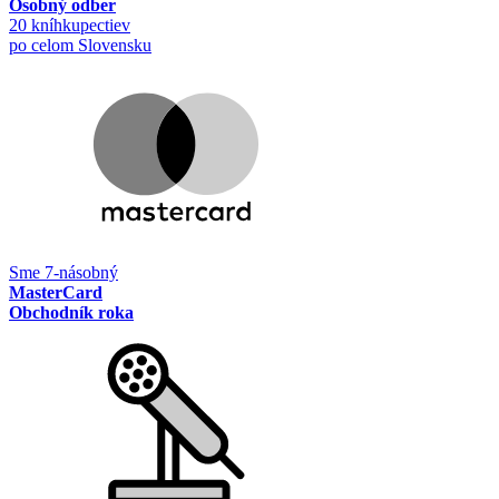
Osobný odber
20 kníhkupectiev
po celom Slovensku
Sme 7-násobný
MasterCard
Obchodník roka