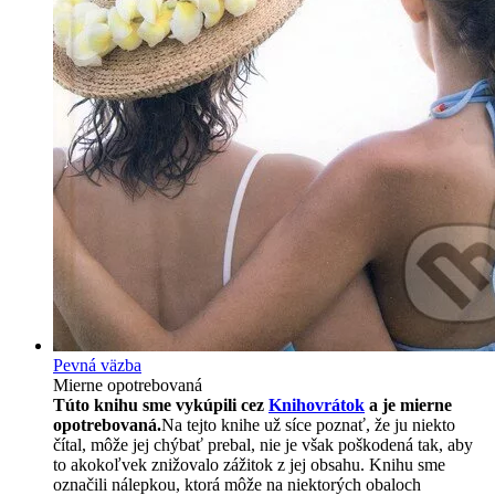
Pevná väzba
Mierne opotrebovaná
Túto knihu sme vykúpili cez
Knihovrátok
a je mierne
opotrebovaná.
Na tejto knihe už síce poznať, že ju niekto
čítal, môže jej chýbať prebal, nie je však poškodená tak, aby
to akokoľvek znižovalo zážitok z jej obsahu. Knihu sme
označili nálepkou, ktorá môže na niektorých obaloch