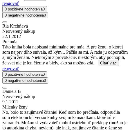
reagovať
0 pozitívne hodnotenia
0
0 negatívne hodnotenia
0
Ria Krchňavá
Neoverený nákup
22.1.2012
Pre mňa
Táto kniha bola napísaná minimálne pre mňa. A pre ženu, o ktorej
som najprv dlho snívala, až kým... Páčila sa mi. A rada ju odporučím
aj iným ženám. Niektorým z provokácie, niektorým, aby pochopili,
že svet nie je len čierny a biely, ako sa možno zdá...
Čítať viac
reagovať
0 pozitívne hodnotenia
0
0 negatívne hodnotenia
0
Daniela B
Neoverený nákup
9.1.2012
Milenky ženy
No, bolo to zaujímavé čítanie! Keď som ho prečítala, odporučila
som elektronickú verziu knihy svojim kamarátkam, ktoré sú v
zahraničí. Možno si vydavateľ mohol ustriehnuť preklepy (možno je
to autorkina chyba, neviem), ale inak, zaujímavé čítanie o žene so