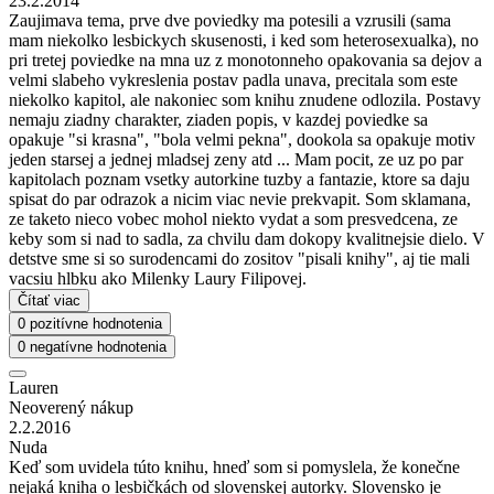
23.2.2014
Zaujimava tema, prve dve poviedky ma potesili a vzrusili (sama
mam niekolko lesbickych skusenosti, i ked som heterosexualka), no
pri tretej poviedke na mna uz z monotonneho opakovania sa dejov a
velmi slabeho vykreslenia postav padla unava, precitala som este
niekolko kapitol, ale nakoniec som knihu znudene odlozila. Postavy
nemaju ziadny charakter, ziaden popis, v kazdej poviedke sa
opakuje "si krasna", "bola velmi pekna", dookola sa opakuje motiv
jeden starsej a jednej mladsej zeny atd ... Mam pocit, ze uz po par
kapitolach poznam vsetky autorkine tuzby a fantazie, ktore sa daju
spisat do par odrazok a nicim viac nevie prekvapit. Som sklamana,
ze taketo nieco vobec mohol niekto vydat a som presvedcena, ze
keby som si nad to sadla, za chvilu dam dokopy kvalitnejsie dielo. V
detstve sme si so surodencami do zositov "pisali knihy", aj tie mali
vacsiu hlbku ako Milenky Laury Filipovej.
Čítať viac
0 pozitívne hodnotenia
0 negatívne hodnotenia
Lauren
Neoverený nákup
2.2.2016
Nuda
Keď som uvidela túto knihu, hneď som si pomyslela, že konečne
nejaká kniha o lesbičkách od slovenskej autorky. Slovensko je