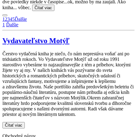
dve poviedky niekde v časopise...ok, možno by ma zaujali. Ako
kniha... vôbec.
Čítať viac
1
2
3
4
5
Ďalšie
1
Ďalšie
Vydavateľstvo Motýľ
Čerstvo vytlačená kniha je niečo, čo nám neprestáva voňať ani po
tridsiatich rokoch. Vo Vydavateľstve Motýľ už od roku 1991
starostlivo vyberáme to najzaujímavejšie z tém a príbehov, ktorými
žijete vy aj my. V našich knihách vás pozývame do sveta
historických a romantických príbehov, skutočných udalostí či
vzrušujúcich fantasy, motivujeme a inšpirujeme k lepšiemu
a zdravšiemu životu. Naše portfólio zahŕňa predovšetkým beletriu či
populárno-náučnú literatúru, postupne nám pribudla aj edícia kníh
pre najmenších čitateľov s názvom Motýlik.Okrem zahraničnej
literatúry hrdo podporujeme kvalitnú slovenskú tvorbu a dlhoročne
spolupracujeme s našimi dvornými autormi. Radi však dávame
priestor aj novým literárnym talentom.
Čítať viac
Obchodný názov