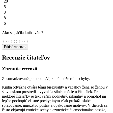
28
5
3
8
6
Ako sa páčila kniha vám?
Pridať recenziu
Recenzie čitateľov
Zhrnutie recenzií
Zosumarizované pomocou AI, ktorá môže robiť chyby.
Kniha odvážne otvára tému bisexuality a vzťahov žena so ženou v
slovenskom prostredí a vyvolala silné emócie u čitateliek. Pre
niektoré čitateľky je text veľmi podnetný, pikantný a pomohol im
lepšie pochopiť vlastné pocity; iným však prekáža slabé
spracovanie, množstvo postáv a opakovanie motívov. V dielach sa
často objavujú erotické scény a ezoterické či emocionálne pasáže,