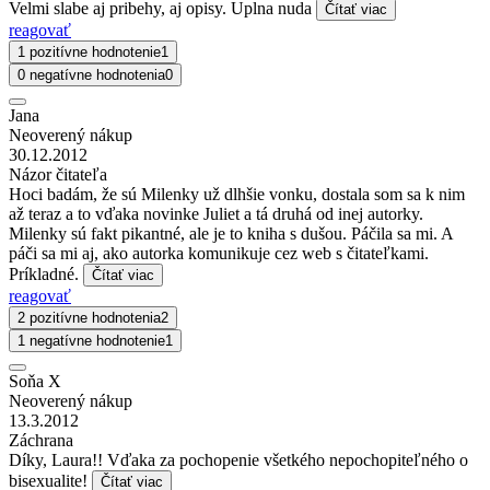
Velmi slabe aj pribehy, aj opisy. Uplna nuda
Čítať viac
reagovať
1 pozitívne hodnotenie
1
0 negatívne hodnotenia
0
Jana
Neoverený nákup
30.12.2012
Názor čitateľa
Hoci badám, že sú Milenky už dlhšie vonku, dostala som sa k nim
až teraz a to vďaka novinke Juliet a tá druhá od inej autorky.
Milenky sú fakt pikantné, ale je to kniha s dušou. Páčila sa mi. A
páči sa mi aj, ako autorka komunikuje cez web s čitateľkami.
Príkladné.
Čítať viac
reagovať
2 pozitívne hodnotenia
2
1 negatívne hodnotenie
1
Soňa X
Neoverený nákup
13.3.2012
Záchrana
Díky, Laura!! Vďaka za pochopenie všetkého nepochopiteľného o
bisexualite!
Čítať viac