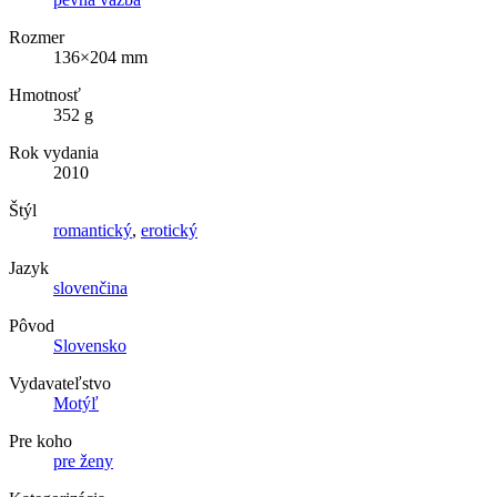
Rozmer
136×204 mm
Hmotnosť
352 g
Rok vydania
2010
Štýl
romantický
,
erotický
Jazyk
slovenčina
Pôvod
Slovensko
Vydavateľstvo
Motýľ
Pre koho
pre ženy