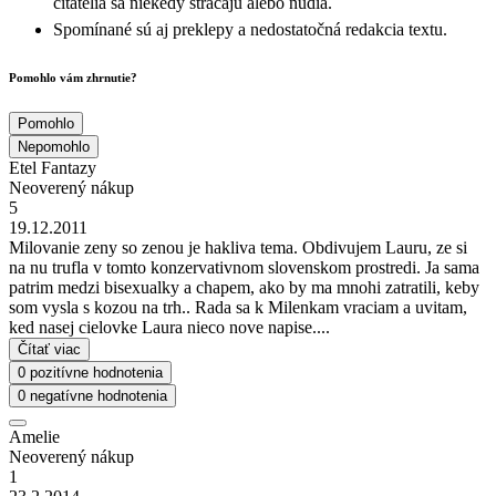
čitatelia sa niekedy strácajú alebo nudia.
Spomínané sú aj preklepy a nedostatočná redakcia textu.
Pomohlo vám zhrnutie?
Pomohlo
Nepomohlo
Etel Fantazy
Neoverený nákup
5
19.12.2011
Milovanie zeny so zenou je hakliva tema. Obdivujem Lauru, ze si
na nu trufla v tomto konzervativnom slovenskom prostredi. Ja sama
patrim medzi bisexualky a chapem, ako by ma mnohi zatratili, keby
som vysla s kozou na trh.. Rada sa k Milenkam vraciam a uvitam,
ked nasej cielovke Laura nieco nove napise....
Čítať viac
0 pozitívne hodnotenia
0 negatívne hodnotenia
Amelie
Neoverený nákup
1