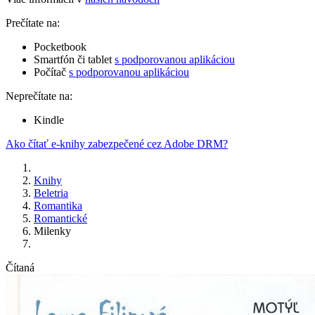
Prečítate na:
Pocketbook
Smartfón či tablet
s podporovanou aplikáciou
Počítač
s podporovanou aplikáciou
Neprečítate na:
Kindle
Ako čítať e-knihy zabezpečené cez Adobe DRM?
Knihy
Beletria
Romantika
Romantické
Milenky
Čítaná