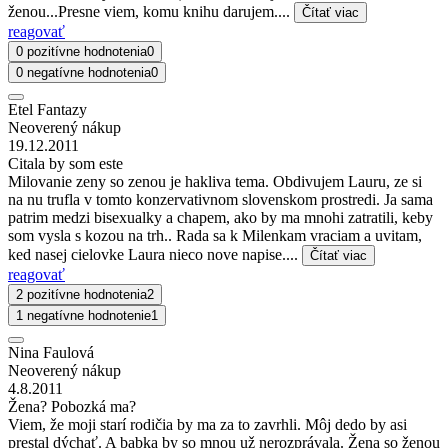
ženou...Presne viem, komu knihu darujem....
Čítať viac
reagovať
0 pozitívne hodnotenia
0
0 negatívne hodnotenia
0
Etel Fantazy
Neoverený nákup
19.12.2011
Citala by som este
Milovanie zeny so zenou je hakliva tema. Obdivujem Lauru, ze si
na nu trufla v tomto konzervativnom slovenskom prostredi. Ja sama
patrim medzi bisexualky a chapem, ako by ma mnohi zatratili, keby
som vysla s kozou na trh.. Rada sa k Milenkam vraciam a uvitam,
ked nasej cielovke Laura nieco nove napise....
Čítať viac
reagovať
2 pozitívne hodnotenia
2
1 negatívne hodnotenie
1
Nina Faulová
Neoverený nákup
4.8.2011
Žena? Pobozká ma?
Viem, že moji starí rodičia by ma za to zavrhli. Môj dedo by asi
prestal dýchať. A babka by so mnou už nerozprávala. Žena so ženou