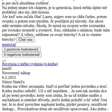
je pre nich absolútna zvrhlosť.
Na jednej strane ich chápem, je to generácia, ktorá riešila úplne iné
problémy ako my, deti luxusu.
Ale keď som začala čítať Lauru, najprv som sa cítila čudne, potom
svojsky a potom som myslela, že použijem jej návody. Ale akosi
stále nemám odvahu. Škoda, že nemá na svojom webe zoznamku
pre rovnako nesmelé a zvedavé. Áno, súhlasím s otázkou: bude nám
odpustené? A vôbec, môžeme za svoje hriechy? A sú to vlastne
hriechy?
Čítať viac
reagovať
1 pozitívne hodnotenie
1
0 negatívne hodnotenia
0
Recenzia z iného vydania (e-kniha)
janaD
Neoverený nákup
6.2.2015
Názor čitateľa
Kniha ma vôbec nezaujala. Stačí si prečítať jednu poviedku a dosť.
Knihu možno odložiť. Už o nič neprídete. . Ja som tak urobila síce
až po tretej poviedke, kedy som zistila, že sa už totálne nudím a
nachádzam si smiešne dôvody, prečo knihu položiť a ísť robiť čosi
iné. Je to dosť povrchne napísaná kniha, plytké postavy, nezáživné
dialogy... Provokatívna téma ale nezáživne spracovaná. Ako jedna -