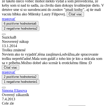
ze taketo nieco vobec mohol niekto vydat a som presvedcena, ze
keby som si nad to sadla, za chvilu dam dokopy kvalitnejsie dielo. V
detstve sme si so surodencami do zositov "pisali knihy", aj tie mali
vacsiu hlbku ako Milenky Laury Filipovej.
Čítať viac
reagovať
6 pozitívne hodnotenia
6
2 negatívne hodnotenia
2
SuzickaB
Neoverený nákup
13.1.2014
Trošku zmätené
Neviem ako to vyjadriť,téma zaujímavá,odvážna,ale spracovanie
trošku neprehľadné.Mala som guláš z toho kto je kto a strácala som
sa v príbehu.Možno dobré ako scenár k erotickému filmu :D
Čítať viac
reagovať
2 pozitívne hodnotenia
2
1 negatívne hodnotenie
1
Simona Eliasova
Overený zákazník
7.4.2013
Cele zle