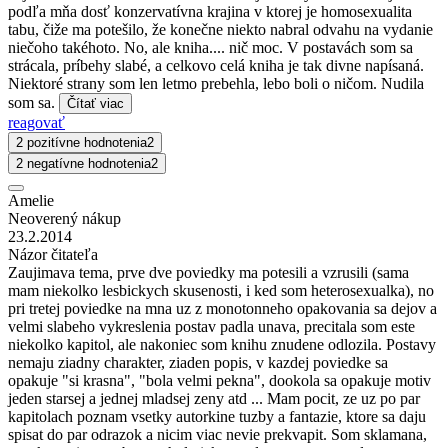
podľa mňa dosť konzervatívna krajina v ktorej je homosexualita
tabu, čiže ma potešilo, že konečne niekto nabral odvahu na vydanie
niečoho takéhoto. No, ale kniha.... nič moc. V postavách som sa
strácala, príbehy slabé, a celkovo celá kniha je tak divne napísaná.
Niektoré strany som len letmo prebehla, lebo boli o ničom. Nudila
som sa.
Čítať viac
reagovať
2 pozitívne hodnotenia
2
2 negatívne hodnotenia
2
Amelie
Neoverený nákup
23.2.2014
Názor čitateľa
Zaujimava tema, prve dve poviedky ma potesili a vzrusili (sama
mam niekolko lesbickych skusenosti, i ked som heterosexualka), no
pri tretej poviedke na mna uz z monotonneho opakovania sa dejov a
velmi slabeho vykreslenia postav padla unava, precitala som este
niekolko kapitol, ale nakoniec som knihu znudene odlozila. Postavy
nemaju ziadny charakter, ziaden popis, v kazdej poviedke sa
opakuje "si krasna", "bola velmi pekna", dookola sa opakuje motiv
jeden starsej a jednej mladsej zeny atd ... Mam pocit, ze uz po par
kapitolach poznam vsetky autorkine tuzby a fantazie, ktore sa daju
spisat do par odrazok a nicim viac nevie prekvapit. Som sklamana,