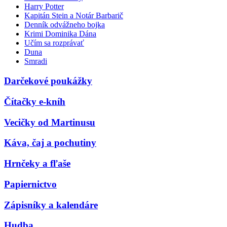
Harry Potter
Kapitán Stein a Notár Barbarič
Denník odvážneho bojka
Krimi Dominika Dána
Učím sa rozprávať
Duna
Smradi
Darčekové poukážky
Čítačky e-kníh
Vecičky od Martinusu
Káva, čaj a pochutiny
Hrnčeky a fľaše
Papiernictvo
Zápisníky a kalendáre
Hudba