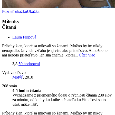
Pozrieť ukážku
Ukážka
Milenky
Čítaná
Laura Filipová
Príbehy žien, ktoré sa milovali so ženami. Možno by im nikdy
nenapadlo, že v ich vzťahu je aj viac ako priateľstvo. A možno to
ani nebolo priateľstvo, len sila chémie, ktorej...
Čítať viac
3,8
50 hodnotení
Vydavateľstvo
Motýľ
, 2010
208 strán
4-5 hodín čítania
Vychádzame z priemerného údaju o rýchlosti čítania 230 slov
za minútu, od knihy ku knihe a čitateľa ku čitateľovi sa to
však môže líšiť.
Príbehy žien, ktoré sa milovali so ženami. Možno by im nikdy