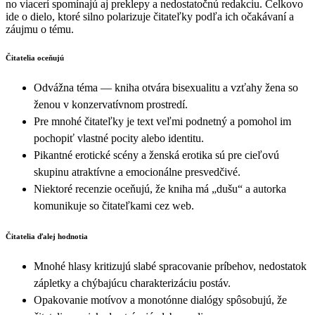
no viacerí spomínajú aj preklepy a nedostatočnú redakciu. Celkovo
ide o dielo, ktoré silno polarizuje čitateľky podľa ich očakávaní a
záujmu o tému.
Čitatelia oceňujú
Odvážna téma — kniha otvára bisexualitu a vzťahy žena so
ženou v konzervatívnom prostredí.
Pre mnohé čitateľky je text veľmi podnetný a pomohol im
pochopiť vlastné pocity alebo identitu.
Pikantné erotické scény a ženská erotika sú pre cieľovú
skupinu atraktívne a emocionálne presvedčivé.
Niektoré recenzie oceňujú, že kniha má „dušu“ a autorka
komunikuje so čitateľkami cez web.
Čitatelia ďalej hodnotia
Mnohé hlasy kritizujú slabé spracovanie príbehov, nedostatok
zápletky a chýbajúcu charakterizáciu postáv.
Opakovanie motívov a monotónne dialógy spôsobujú, že