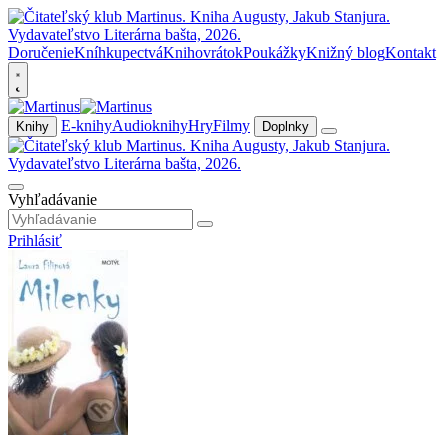
Doručenie
Kníhkupectvá
Knihovrátok
Poukážky
Knižný blog
Kontakt
E-knihy
Audioknihy
Hry
Filmy
Knihy
Doplnky
Vyhľadávanie
Prihlásiť