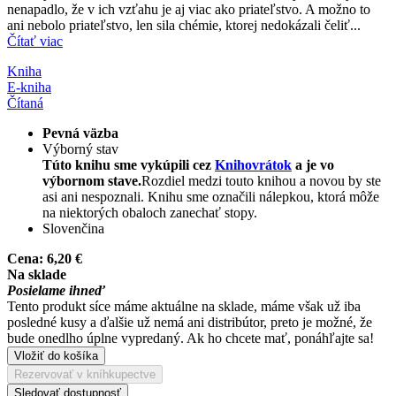
nenapadlo, že v ich vzťahu je aj viac ako priateľstvo. A možno to
ani nebolo priateľstvo, len sila chémie, ktorej nedokázali čeliť...
Čítať viac
Kniha
E-kniha
Čítaná
Pevná väzba
Výborný stav
Túto knihu sme vykúpili cez
Knihovrátok
a je vo
výbornom stave.
Rozdiel medzi touto knihou a novou by ste
asi ani nespoznali. Knihu sme označili nálepkou, ktorá môže
na niektorých obaloch zanechať stopy.
Slovenčina
Cena:
6,20 €
Na sklade
Posielame ihneď
Tento produkt síce máme aktuálne na sklade, máme však už iba
posledné kusy a ďalšie už nemá ani distribútor, preto je možné, že
bude onedlho úplne vypredaný. Ak ho chcete mať, ponáhľajte sa!
Vložiť do košíka
Rezervovať v kníhkupectve
Sledovať dostupnosť