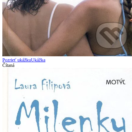
Pozrieť ukážku
Ukážka
Čítaná