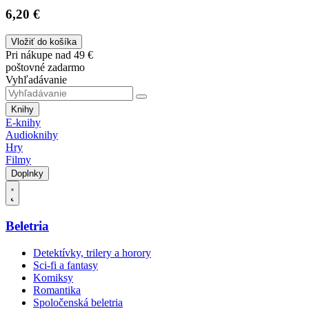
6,20 €
Vložiť do košíka
Pri nákupe nad 49 €
poštovné zadarmo
Vyhľadávanie
Knihy
E-knihy
Audioknihy
Hry
Filmy
Doplnky
Beletria
Detektívky, trilery a horory
Sci-fi a fantasy
Komiksy
Romantika
Spoločenská beletria