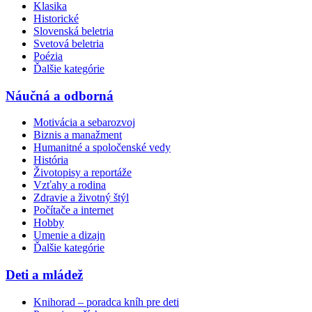
Klasika
Historické
Slovenská beletria
Svetová beletria
Poézia
Ďalšie kategórie
Náučná a odborná
Motivácia a sebarozvoj
Biznis a manažment
Humanitné a spoločenské vedy
História
Životopisy a reportáže
Vzťahy a rodina
Zdravie a životný štýl
Počítače a internet
Hobby
Umenie a dizajn
Ďalšie kategórie
Deti a mládež
Knihorad – poradca kníh pre deti