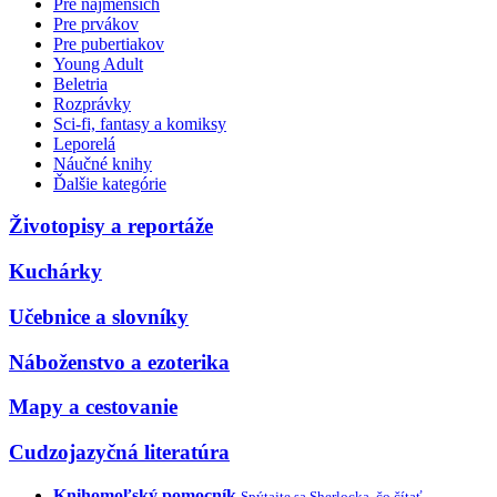
Pre najmenších
Pre prvákov
Pre pubertiakov
Young Adult
Beletria
Rozprávky
Sci-fi, fantasy a komiksy
Leporelá
Náučné knihy
Ďalšie kategórie
Životopisy a reportáže
Kuchárky
Učebnice a slovníky
Náboženstvo a ezoterika
Mapy a cestovanie
Cudzojazyčná literatúra
Knihomoľský pomocník
Spýtajte sa Sherlocka, čo čítať