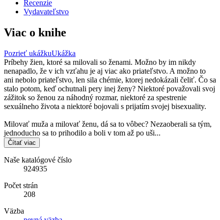
Recenzie
Vydavateľstvo
Viac o knihe
Pozrieť ukážku
Ukážka
Príbehy žien, ktoré sa milovali so ženami. Možno by im nikdy
nenapadlo, že v ich vzťahu je aj viac ako priateľstvo. A možno to
ani nebolo priateľstvo, len sila chémie, ktorej nedokázali čeliť. Čo sa
stalo potom, keď ochutnali pery inej ženy? Niektoré považovali svoj
zážitok so ženou za náhodný rozmar, niektoré za spestrenie
sexuálneho života a niektoré bojovali s prijatím svojej bisexuality.
Milovať muža a milovať ženu, dá sa to vôbec? Nezaoberali sa tým,
jednoducho sa to prihodilo a boli v tom až po uši...
Čítať viac
Naše katalógové číslo
924935
Počet strán
208
Väzba
pevná väzba