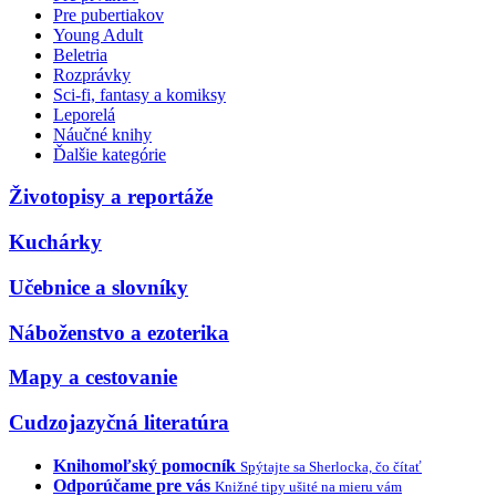
Pre pubertiakov
Young Adult
Beletria
Rozprávky
Sci-fi, fantasy a komiksy
Leporelá
Náučné knihy
Ďalšie kategórie
Životopisy a reportáže
Kuchárky
Učebnice a slovníky
Náboženstvo a ezoterika
Mapy a cestovanie
Cudzojazyčná literatúra
Knihomoľský pomocník
Spýtajte sa Sherlocka, čo čítať
Odporúčame pre vás
Knižné tipy ušité na mieru vám