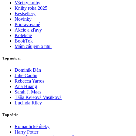
Všetky knihy
Knihy roka 2025
Bestsellery
Novinky
Pripravované
Akcie a zľavy
Kolekcie
BookTok
Mám záujem o titul
Top autori
Dominik Dán
Julie Caplin
Rebecca Yarros
Ana Huang
Sarah J. Maas
Táňa Keleová Vasilková
Lucinda Riley
Top série
Romantické úteky
Harry Potter