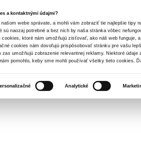
es a kontaktnými údajmi?
našom webe správate, a mohli vám zobraziť tie najlepšie tipy n
é sú naozaj potrebné a bez nich by naša stránka vôbec nefung
 cookies, ktoré nám umožňujú zisťovať, ako náš web funguje, a 
ačné cookies nám dovoľujú prispôsobovať stránku pre vašu lepši
zas umožňujú zobrazenie relevantnej reklamy. Niektoré údaje z
y nám pomohlo, keby sme mohli používať všetky tieto cookies. 
ersonalizačné
Analytické
Marketi