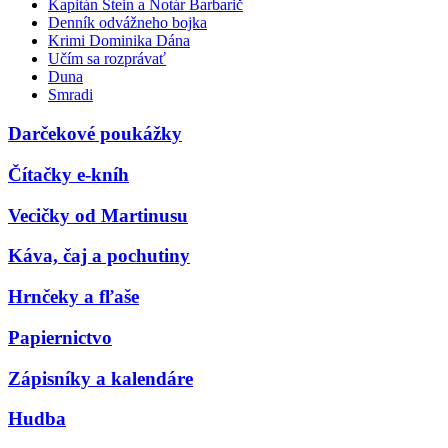
Kapitán Stein a Notár Barbarič
Denník odvážneho bojka
Krimi Dominika Dána
Učím sa rozprávať
Duna
Smradi
Darčekové poukážky
Čítačky e-kníh
Vecičky od Martinusu
Káva, čaj a pochutiny
Hrnčeky a fľaše
Papiernictvo
Zápisníky a kalendáre
Hudba