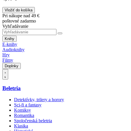
Vložiť do košíka
Pri nákupe nad 49 €
poštovné zadarmo
Vyhľadávanie
Knihy
E-knihy
Audioknihy
Hry
Filmy
Doplnky
Beletria
Detektívky, trilery a horory
Sci-fi a fantasy
Komiksy
Romantika
Spoločenská beletria
Klasika