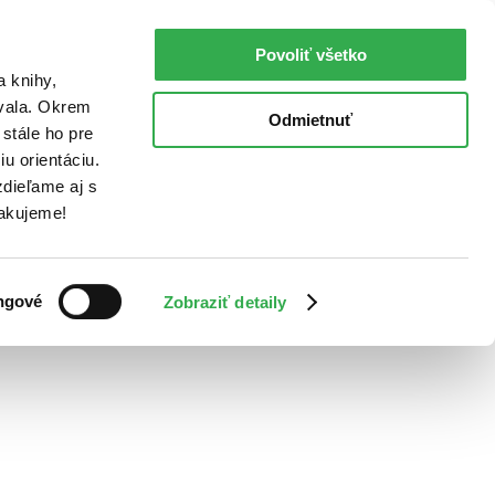
Povoliť všetko
a knihy,
ovala. Okrem
Odmietnuť
stále ho pre
u orientáciu.
dieľame aj s
Ďakujeme!
ngové
Zobraziť detaily