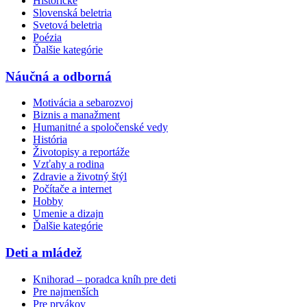
Historické
Slovenská beletria
Svetová beletria
Poézia
Ďalšie kategórie
Náučná a odborná
Motivácia a sebarozvoj
Biznis a manažment
Humanitné a spoločenské vedy
História
Životopisy a reportáže
Vzťahy a rodina
Zdravie a životný štýl
Počítače a internet
Hobby
Umenie a dizajn
Ďalšie kategórie
Deti a mládež
Knihorad – poradca kníh pre deti
Pre najmenších
Pre prvákov