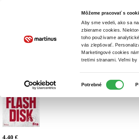
Doručenie
Kníhkupectvá
Knihovrátok
Poukážky
Knižný blog
Kontakt
Môžeme pracovať s cooki
Aby sme vedeli, ako sa na 
zbierame cookies. Niektor
E-knihy
Audioknihy
Hry
Filmy
Knihy
Doplnky
toho používame analytické
vás zlepšovať. Personaliz
Vyhľadávanie
Marketingové cookies nám 
tretími stranami. Veľmi b
Prihlásiť
Výber
Potrebné
P
súhlasu
4,40 €