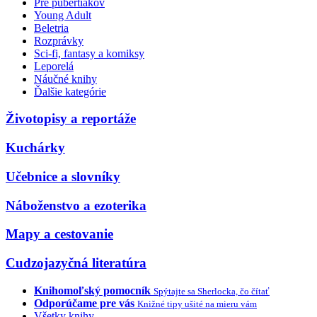
Pre pubertiakov
Young Adult
Beletria
Rozprávky
Sci-fi, fantasy a komiksy
Leporelá
Náučné knihy
Ďalšie kategórie
Životopisy a reportáže
Kuchárky
Učebnice a slovníky
Náboženstvo a ezoterika
Mapy a cestovanie
Cudzojazyčná literatúra
Knihomoľský pomocník
Spýtajte sa Sherlocka, čo čítať
Odporúčame pre vás
Knižné tipy ušité na mieru vám
Všetky knihy