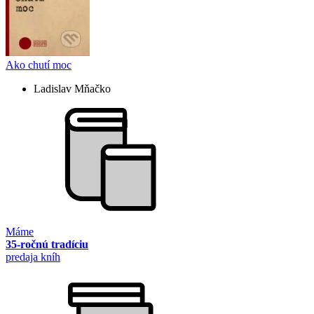
Ako chutí moc
Ladislav Mňačko
Máme
35-ročnú tradíciu
predaja kníh