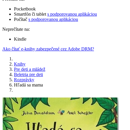
Pocketbook
Smartfón či tablet
s podporovanou aplikáciou
Počítač
s podporovanou aplikáciou
Neprečítate na:
Kindle
Ako čítať e-knihy zabezpečené cez Adobe DRM?
Knihy
Pre deti a mládež
Beletria pre deti
Rozprávky
Hľadá sa mama