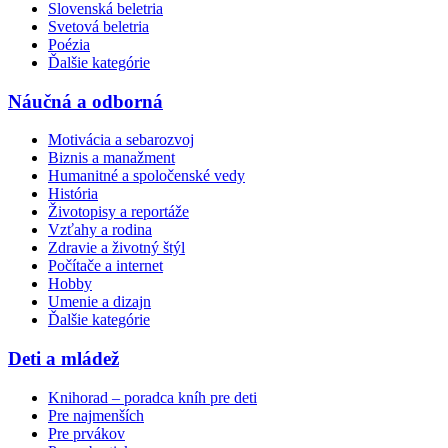
Slovenská beletria
Svetová beletria
Poézia
Ďalšie kategórie
Náučná a odborná
Motivácia a sebarozvoj
Biznis a manažment
Humanitné a spoločenské vedy
História
Životopisy a reportáže
Vzťahy a rodina
Zdravie a životný štýl
Počítače a internet
Hobby
Umenie a dizajn
Ďalšie kategórie
Deti a mládež
Knihorad – poradca kníh pre deti
Pre najmenších
Pre prvákov