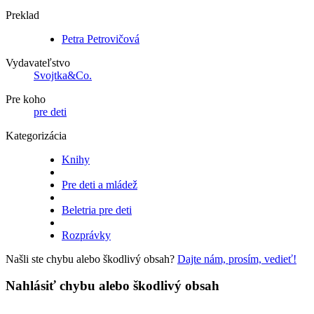
Preklad
Petra Petrovičová
Vydavateľstvo
Svojtka&Co.
Pre koho
pre deti
Kategorizácia
Knihy
Pre deti a mládež
Beletria pre deti
Rozprávky
Našli ste chybu alebo škodlivý obsah?
Dajte nám, prosím, vedieť!
Nahlásiť chybu alebo škodlivý obsah