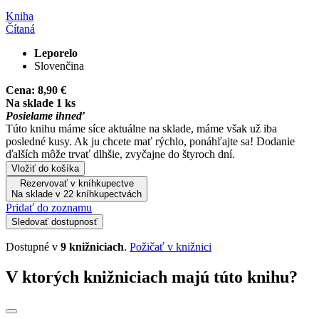
Kniha
Čítaná
Leporelo
Slovenčina
Cena:
8,90 €
Na sklade 1 ks
Posielame ihneď
Túto knihu máme síce aktuálne na sklade, máme však už iba
posledné kusy. Ak ju chcete mať rýchlo, ponáhľajte sa! Dodanie
ďalších môže trvať dlhšie, zvyčajne do štyroch dní.
Vložiť do košíka
Rezervovať v kníhkupectve
Na sklade v 22 kníhkupectvách
Pridať do zoznamu
Sledovať dostupnosť
Dostupné v
9 knižniciach
.
Požičať v knižnici
V ktorých knižniciach majú túto knihu?