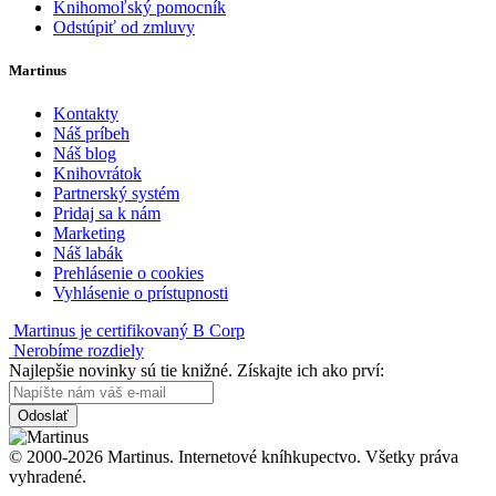
Knihomoľský pomocník
Odstúpiť od zmluvy
Martinus
Kontakty
Náš príbeh
Náš blog
Knihovrátok
Partnerský systém
Pridaj sa k nám
Marketing
Náš labák
Prehlásenie o cookies
Vyhlásenie o prístupnosti
Martinus je certifikovaný B Corp
Nerobíme rozdiely
Najlepšie novinky sú tie knižné. Získajte ich ako prví:
Odoslať
© 2000-2026 Martinus. Internetové kníhkupectvo. Všetky práva
vyhradené.