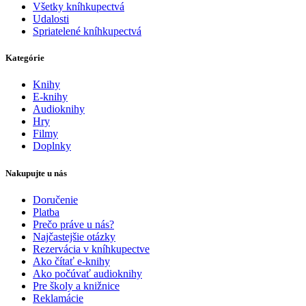
Všetky kníhkupectvá
Udalosti
Spriatelené kníhkupectvá
Kategórie
Knihy
E-knihy
Audioknihy
Hry
Filmy
Doplnky
Nakupujte u nás
Doručenie
Platba
Prečo práve u nás?
Najčastejšie otázky
Rezervácia v kníhkupectve
Ako čítať e-knihy
Ako počúvať audioknihy
Pre školy a knižnice
Reklamácie