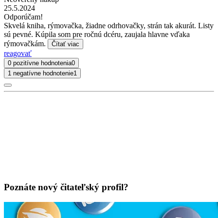
25.5.2024
Odporúčam!
Skvelá kniha, rýmovačka, žiadne odrhovačky, strán tak akurát. Listy
sú pevné. Kúpila som pre ročnú dcéru, zaujala hlavne vďaka
rýmovačkám.
Čítať viac
reagovať
0 pozitívne hodnotenia
0
1 negatívne hodnotenie
1
Poznáte nový čitateľský profil?