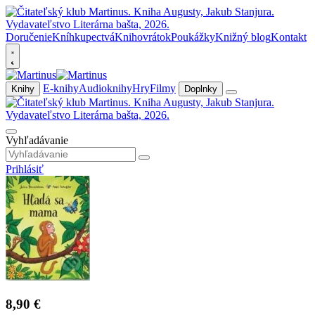
Doručenie
Kníhkupectvá
Knihovrátok
Poukážky
Knižný blog
Kontakt
E-knihy
Audioknihy
Hry
Filmy
Knihy
Doplnky
Vyhľadávanie
Prihlásiť
8,90 €