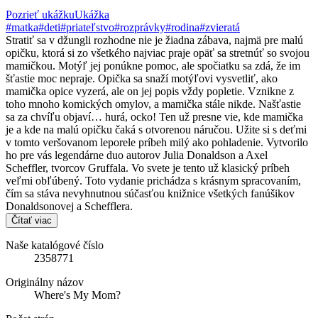
Pozrieť ukážku
Ukážka
#matka
#deti
#priateľstvo
#rozprávky
#rodina
#zvieratá
Stratiť sa v džungli rozhodne nie je žiadna zábava, najmä pre malú
opičku, ktorá si zo všetkého najviac praje opäť sa stretnúť so svojou
mamičkou. Motýľ jej ponúkne pomoc, ale spočiatku sa zdá, že im
šťastie moc nepraje. Opička sa snaží motýľovi vysvetliť, ako
mamička opice vyzerá, ale on jej popis vždy popletie. Vznikne z
toho mnoho komických omylov, a mamička stále nikde. Našťastie
sa za chvíľu objaví… hurá, ocko! Ten už presne vie, kde mamička
je a kde na malú opičku čaká s otvorenou náručou. Užite si s deťmi
v tomto veršovanom leporele príbeh milý ako pohladenie. Vytvorilo
ho pre vás legendárne duo autorov Julia Donaldson a Axel
Scheffler, tvorcov Gruffala. Vo svete je tento už klasický príbeh
veľmi obľúbený. Toto vydanie prichádza s krásnym spracovaním,
čím sa stáva nevyhnutnou súčasťou knižnice všetkých fanúšikov
Donaldsonovej a Schefflera.
Čítať viac
Naše katalógové číslo
2358771
Originálny názov
Where's My Mom?