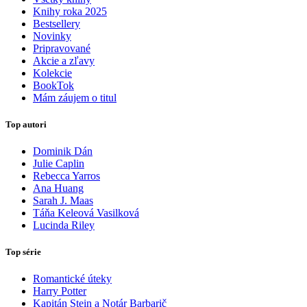
Knihy roka 2025
Bestsellery
Novinky
Pripravované
Akcie a zľavy
Kolekcie
BookTok
Mám záujem o titul
Top autori
Dominik Dán
Julie Caplin
Rebecca Yarros
Ana Huang
Sarah J. Maas
Táňa Keleová Vasilková
Lucinda Riley
Top série
Romantické úteky
Harry Potter
Kapitán Stein a Notár Barbarič