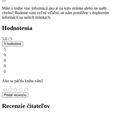
Máte o knihe viac informácií ako je na tejto stránke alebo ste našli
chybu? Budeme vám veľmi vďační, ak nám pomôžete s doplnením
informácií na našich stránkach.
Hodnotenia
5,0
/ 5
5 hodnotení
5
0
0
0
0
Ako sa páčila kniha vám?
Pridať recenziu
Recenzie čitateľov