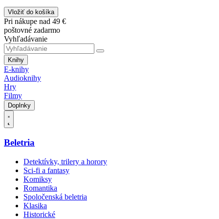
Vložiť do košíka
Pri nákupe nad 49 €
poštovné zadarmo
Vyhľadávanie
Knihy
E-knihy
Audioknihy
Hry
Filmy
Doplnky
Beletria
Detektívky, trilery a horory
Sci-fi a fantasy
Komiksy
Romantika
Spoločenská beletria
Klasika
Historické