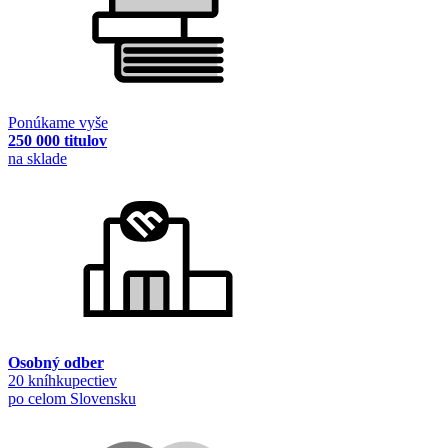
Ponúkame vyše
250 000 titulov
na sklade
Osobný odber
20 kníhkupectiev
po celom Slovensku