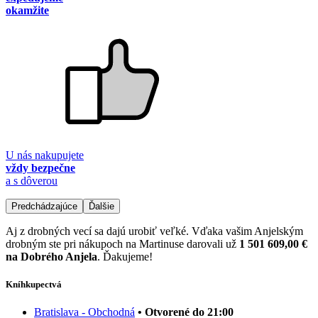
okamžite
U nás nakupujete
vždy bezpečne
a s dôverou
Predchádzajúce
Ďalšie
Aj z drobných vecí sa dajú urobiť veľké. Vďaka vašim Anjelským
drobným ste pri nákupoch na Martinuse darovali už
1 501 609,00 €
na Dobrého Anjela
. Ďakujeme!
Kníhkupectvá
Bratislava - Obchodná
• Otvorené do 21:00