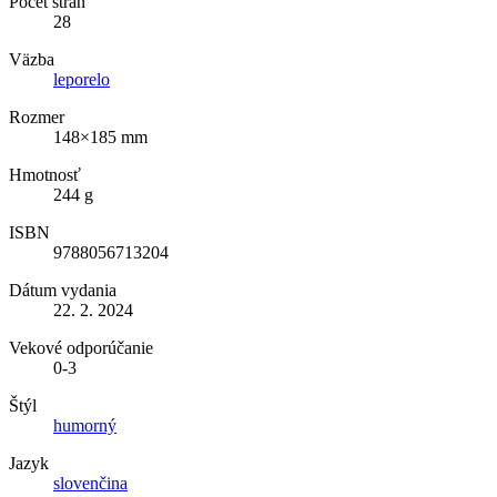
Počet strán
28
Väzba
leporelo
Rozmer
148×185 mm
Hmotnosť
244 g
ISBN
9788056713204
Dátum vydania
22. 2. 2024
Vekové odporúčanie
0-3
Štýl
humorný
Jazyk
slovenčina