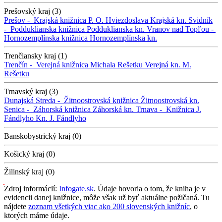
Prešovský kraj (3)
Prešov -
Krajská knižnica P. O. Hviezdoslava
Krajská kn.
Svidník
-
Podduklianska knižnica
Podduklianska kn.
Vranov nad Topľou -
Hornozemplínska knižnica
Hornozemplínska kn.
Trenčiansky kraj (1)
Trenčín -
Verejná knižnica Michala Rešetku
Verejná kn. M.
Rešetku
Trnavský kraj (3)
Dunajská Streda -
Žitnoostrovská knižnica
Žitnoostrovská kn.
Senica -
Záhorská knižnica
Záhorská kn.
Trnava -
Knižnica J.
Fándlyho
Kn. J. Fándlyho
Banskobystrický kraj (0)
Košický kraj (0)
Žilinský kraj (0)
Zdroj informácií:
Infogate.sk
. Údaje hovoria o tom, že kniha je v
evidencii danej knižnice, môže však už byť aktuálne požičaná. Tu
nájdete
zoznam všetkých viac ako 200 slovenských knižníc
, o
ktorých máme údaje.