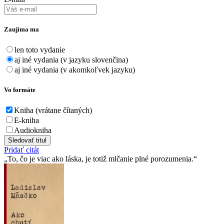
Zaujíma ma
len toto vydanie
aj iné vydania (v jazyku slovenčina)
aj iné vydania (v akomkoľvek jazyku)
Vo formáte
Kniha (vrátane čítaných)
E-kniha
Audiokniha
Sledovať titul
Pridať citát
To, čo je viac ako láska, je totiž mlčanie plné porozumenia.