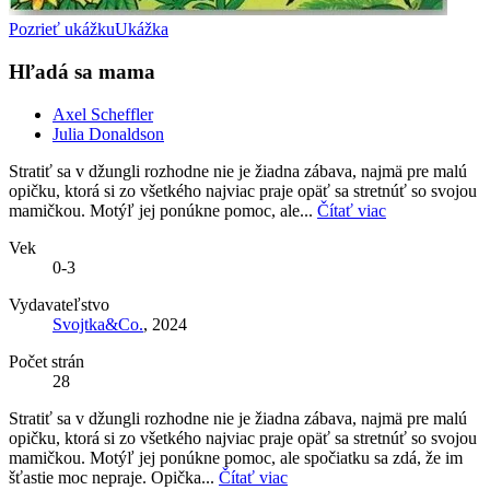
Pozrieť ukážku
Ukážka
Hľadá sa mama
Axel Scheffler
Julia Donaldson
Stratiť sa v džungli rozhodne nie je žiadna zábava, najmä pre malú
opičku, ktorá si zo všetkého najviac praje opäť sa stretnúť so svojou
mamičkou. Motýľ jej ponúkne pomoc, ale...
Čítať viac
Vek
0-3
Vydavateľstvo
Svojtka&Co.
, 2024
Počet strán
28
Stratiť sa v džungli rozhodne nie je žiadna zábava, najmä pre malú
opičku, ktorá si zo všetkého najviac praje opäť sa stretnúť so svojou
mamičkou. Motýľ jej ponúkne pomoc, ale spočiatku sa zdá, že im
šťastie moc nepraje. Opička...
Čítať viac