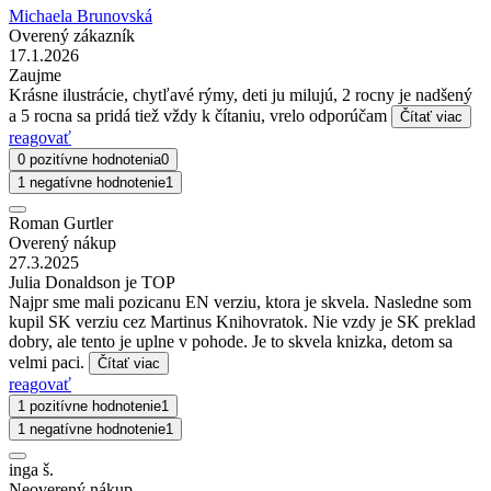
Michaela Brunovská
Overený zákazník
17.1.2026
Zaujme
Krásne ilustrácie, chytľavé rýmy, deti ju milujú, 2 rocny je nadšený
a 5 rocna sa pridá tiež vždy k čítaniu, vrelo odporúčam
Čítať viac
reagovať
0 pozitívne hodnotenia
0
1 negatívne hodnotenie
1
Roman Gurtler
Overený nákup
27.3.2025
Julia Donaldson je TOP
Najpr sme mali pozicanu EN verziu, ktora je skvela. Nasledne som
kupil SK verziu cez Martinus Knihovratok. Nie vzdy je SK preklad
dobry, ale tento je uplne v pohode. Je to skvela knizka, detom sa
velmi paci.
Čítať viac
reagovať
1 pozitívne hodnotenie
1
1 negatívne hodnotenie
1
inga š.
Neoverený nákup