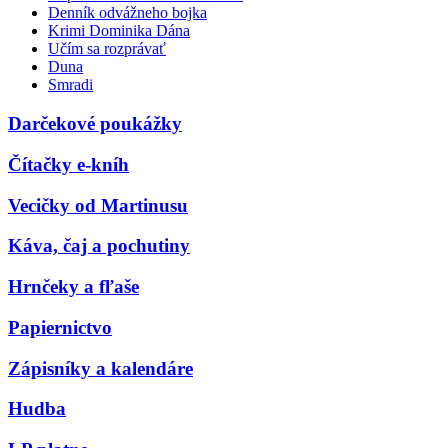
Denník odvážneho bojka
Krimi Dominika Dána
Učím sa rozprávať
Duna
Smradi
Darčekové poukážky
Čítačky e-kníh
Vecičky od Martinusu
Káva, čaj a pochutiny
Hrnčeky a fľaše
Papiernictvo
Zápisníky a kalendáre
Hudba