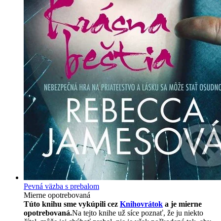
Pevná väzba s prebalom
Mierne opotrebovaná
Túto knihu sme vykúpili cez
Knihovrátok
a je mierne
opotrebovaná.
Na tejto knihe už síce poznať, že ju niekto