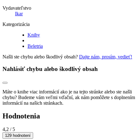
Vydavateľstvo
Ikar
Kategorizácia
Knihy
Beletria
Našli ste chybu alebo škodlivý obsah?
Dajte nám, prosím, vedieť!
Nahlásiť chybu alebo škodlivý obsah
Máte o knihe viac informácií ako je na tejto stránke alebo ste našli
chybu? Budeme vám veľmi vďační, ak nám pomôžete s doplnením
informácií na našich stránkach.
Hodnotenia
4,2
/ 5
129 hodnotení