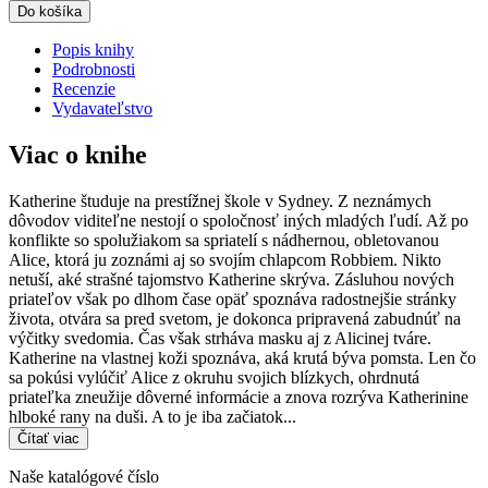
Do košíka
Popis knihy
Podrobnosti
Recenzie
Vydavateľstvo
Viac o knihe
Katherine študuje na prestížnej škole v Sydney. Z neznámych
dôvodov viditeľne nestojí o spoločnosť iných mladých ľudí. Až po
konflikte so spolužiakom sa spriatelí s nádhernou, obletovanou
Alice, ktorá ju zoznámi aj so svojím chlapcom Robbiem. Nikto
netuší, aké strašné tajomstvo Katherine skrýva. Zásluhou nových
priateľov však po dlhom čase opäť spoznáva radostnejšie stránky
života, otvára sa pred svetom, je dokonca pripravená zabudnúť na
výčitky svedomia. Čas však strháva masku aj z Alicinej tváre.
Katherine na vlastnej koži spoznáva, aká krutá býva pomsta. Len čo
sa pokúsi vylúčiť Alice z okruhu svojich blízkych, ohrdnutá
priateľka zneužije dôverné informácie a znova rozrýva Katherinine
hlboké rany na duši. A to je iba začiatok...
Čítať viac
Naše katalógové číslo