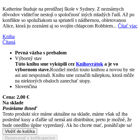
Katherine študuje na prestížnej škole v Sydney. Z neznámych
dôvodov viditeľne nestojí o spoločnosť iných mladých ľudí. Až po
konflikte so spolužiakom sa spriatelí s nádhernou, obletovanou
Alice, ktorá ju zoznámi aj so svojím chlapcom Robbiem...
Čítať viac
Kniha
Čítaná
Pevná väzba s prebalom
Výborný stav
Túto knihu sme vykúpili cez
Knihovrátok
a je vo
výbornom stave.
Rozdiel medzi touto knihou a novou by ste
asi ani nespoznali. Knihu sme označili nálepkou, ktorá môže
na niektorých obaloch zanechať stopy.
Slovenčina
Cena:
2,00 €
Na sklade
Posielame ihneď
Tento produkt síce máme aktuálne na sklade, máme však už iba
posledné kusy a ďalšie už nemá ani distribútor, preto je možné, že
bude onedlho úplne vypredaný. Ak ho chcete mať, ponáhľajte sa!
Vložiť do košíka
Rezervovať v kníhkupectve