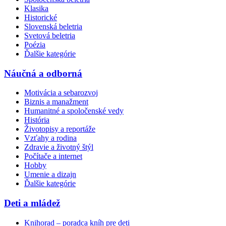
Klasika
Historické
Slovenská beletria
Svetová beletria
Poézia
Ďalšie kategórie
Náučná a odborná
Motivácia a sebarozvoj
Biznis a manažment
Humanitné a spoločenské vedy
História
Životopisy a reportáže
Vzťahy a rodina
Zdravie a životný štýl
Počítače a internet
Hobby
Umenie a dizajn
Ďalšie kategórie
Deti a mládež
Knihorad – poradca kníh pre deti