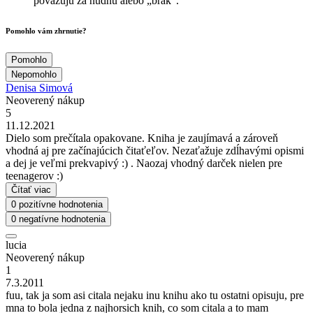
považujú za nudnú alebo „brak“.
Pomohlo vám zhrnutie?
Pomohlo
Nepomohlo
Denisa Simová
Neoverený nákup
5
11.12.2021
Dielo som prečítala opakovane. Kniha je zaujímavá a zároveň
vhodná aj pre začínajúcich čitaťeľov. Nezaťažuje zdĺhavými opismi
a dej je veľmi prekvapivý :) . Naozaj vhodný darček nielen pre
teenagerov :)
Čítať viac
0 pozitívne hodnotenia
0 negatívne hodnotenia
lucia
Neoverený nákup
1
7.3.2011
fuu, tak ja som asi citala nejaku inu knihu ako tu ostatni opisuju, pre
mna to bola jedna z najhorsich knih, co som citala a to mam