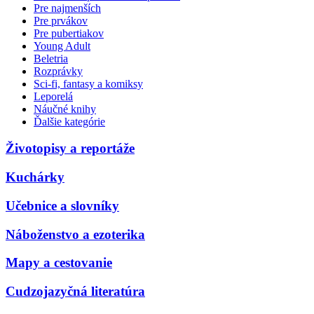
Pre najmenších
Pre prvákov
Pre pubertiakov
Young Adult
Beletria
Rozprávky
Sci-fi, fantasy a komiksy
Leporelá
Náučné knihy
Ďalšie kategórie
Životopisy a reportáže
Kuchárky
Učebnice a slovníky
Náboženstvo a ezoterika
Mapy a cestovanie
Cudzojazyčná literatúra