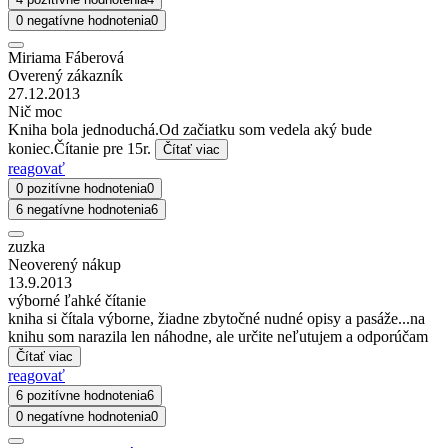
0 negatívne hodnotenia
0
Miriama Fáberová
Overený zákazník
27.12.2013
Nič moc
Kniha bola jednoduchá.Od začiatku som vedela aký bude
koniec.Čítanie pre 15r.
Čítať viac
reagovať
0 pozitívne hodnotenia
0
6 negatívne hodnotenia
6
zuzka
Neoverený nákup
13.9.2013
výborné ľahké čítanie
kniha si čítala výborne, žiadne zbytočné nudné opisy a pasáže...na
knihu som narazila len náhodne, ale určite neľutujem a odporúčam
Čítať viac
reagovať
6 pozitívne hodnotenia
6
0 negatívne hodnotenia
0