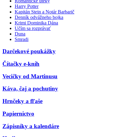
Romantické úteky
Harry Potter
Kapitán Stein a Notár Barbarič
Denník odvážneho bojka
Krimi Dominika Dána
Učím sa rozprávať
Duna
Smradi
Darčekové poukážky
Čítačky e-kníh
Vecičky od Martinusu
Káva, čaj a pochutiny
Hrnčeky a fľaše
Papiernictvo
Zápisníky a kalendáre