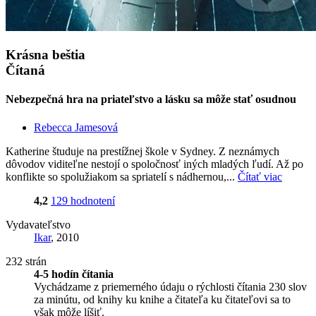
Krásna beštia
Čítaná
Nebezpečná hra na priateľstvo a lásku sa môže stať osudnou
Rebecca Jamesová
Katherine študuje na prestížnej škole v Sydney. Z neznámych
dôvodov viditeľne nestojí o spoločnosť iných mladých ľudí. Až po
konflikte so spolužiakom sa spriatelí s nádhernou,...
Čítať viac
4,2
129 hodnotení
Vydavateľstvo
Ikar
, 2010
232 strán
4-5 hodín čítania
Vychádzame z priemerného údaju o rýchlosti čítania 230 slov
za minútu, od knihy ku knihe a čitateľa ku čitateľovi sa to
však môže líšiť.