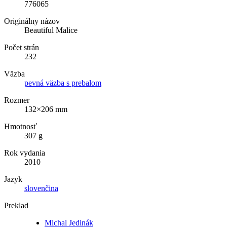
776065
Originálny názov
Beautiful Malice
Počet strán
232
Väzba
pevná väzba s prebalom
Rozmer
132×206 mm
Hmotnosť
307 g
Rok vydania
2010
Jazyk
slovenčina
Preklad
Michal Jedinák