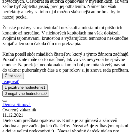
zbytočných. Častokrát sa autorka opakovala v myšlienkach, až vám
začne byť zápletka jasná, pred jej odhalením. Námet bol však
perfektný a keby sa toho ujal možno skúsenejší autor bola by to
naozaj pecka.
Ženské postavy si ma tentokrát nezískali a miestami mi prišlo ich
konanie až nereálne. V niektorých kapitolách ma však dokázali
svojimi tajomstvami, krutosťou a vyžarujúcou temnotou neskutočne
zaujať a len som čakala čím ma prekvapia.
Kniha poteší skôr mladších čitateľov, ktorý s týmto žánrom začínajú.
Pokiaľ už ale máte čo-to načítané, tak vo vás nevyvolá tie správne
emócie. Napriek jej nedokonalostiam to bol pre mňa skvelý návrat
do takmer pubertálnych čias a o pár rokov si ju znova rada prečítam.
Čítať viac
reagovať
1 pozitívne hodnotenie
1
0 negatívne hodnotenia
0
Denisa Simová
Overený zákazník
11.12.2021
Dielo som prečítala opakovane. Kniha je zaujímavá a zároveň
vhodná aj pre začínajúcich čitaťeľov. Nezaťažuje zdĺhavými opismi
a dej je veľmi prekvapivý :) . Naozaj vhodný darček nielen pre