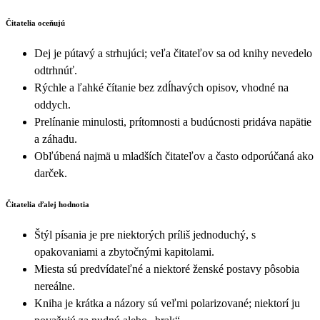
Čitatelia oceňujú
Dej je pútavý a strhujúci; veľa čitateľov sa od knihy nevedelo
odtrhnúť.
Rýchle a ľahké čítanie bez zdĺhavých opisov, vhodné na
oddych.
Prelínanie minulosti, prítomnosti a budúcnosti pridáva napätie
a záhadu.
Obľúbená najmä u mladších čitateľov a často odporúčaná ako
darček.
Čitatelia ďalej hodnotia
Štýl písania je pre niektorých príliš jednoduchý, s
opakovaniami a zbytočnými kapitolami.
Miesta sú predvídateľné a niektoré ženské postavy pôsobia
nereálne.
Kniha je krátka a názory sú veľmi polarizované; niektorí ju