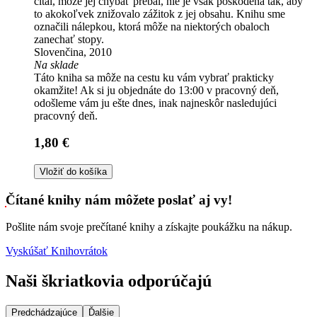
čítal, môže jej chýbať prebal, nie je však poškodená tak, aby
to akokoľvek znižovalo zážitok z jej obsahu. Knihu sme
označili nálepkou, ktorá môže na niektorých obaloch
zanechať stopy.
Slovenčina, 2010
Na sklade
Táto kniha sa môže na cestu ku vám vybrať prakticky
okamžite! Ak si ju objednáte do 13:00 v pracovný deň,
odošleme vám ju ešte dnes, inak najneskôr nasledujúci
pracovný deň.
1,80 €
Vložiť do košíka
Čítané knihy nám môžete poslať aj vy!
Pošlite nám svoje prečítané knihy a získajte poukážku na nákup.
Vyskúšať Knihovrátok
Naši škriatkovia odporúčajú
Predchádzajúce
Ďalšie