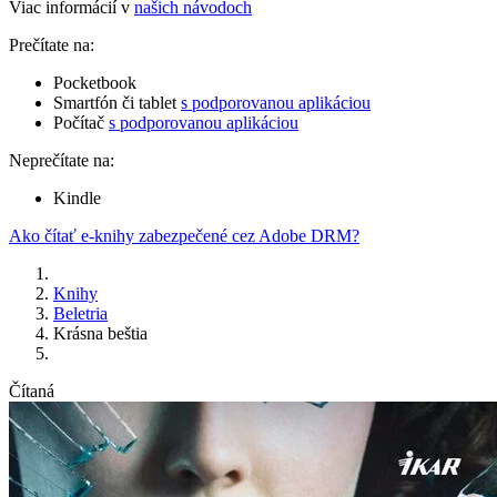
Viac informácií v
našich návodoch
Prečítate na:
Pocketbook
Smartfón či tablet
s podporovanou aplikáciou
Počítač
s podporovanou aplikáciou
Neprečítate na:
Kindle
Ako čítať e-knihy zabezpečené cez Adobe DRM?
Knihy
Beletria
Krásna beštia
Čítaná