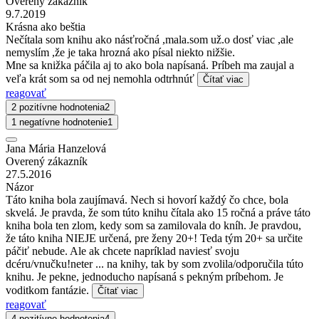
Overený zákazník
9.7.2019
Krásna ako beštia
Nečítala som knihu ako násťročná ,mala.som už.o dosť viac ,ale
nemyslím ,že je taka hrozná ako písal niekto nižšie.
Mne sa knižka páčila aj to ako bola napísaná. Príbeh ma zaujal a
veľa krát som sa od nej nemohla odtrhnúť
Čítať viac
reagovať
2 pozitívne hodnotenia
2
1 negatívne hodnotenie
1
Jana Mária Hanzelová
Overený zákazník
27.5.2016
Názor
Táto kniha bola zaujímavá. Nech si hovorí každý čo chce, bola
skvelá. Je pravda, že som túto knihu čítala ako 15 ročná a práve táto
kniha bola ten zlom, kedy som sa zamilovala do kníh. Je pravdou,
že táto kniha NIEJE určená, pre ženy 20+! Teda tým 20+ sa určite
páčiť nebude. Ale ak chcete napríklad naviesť svoju
dcéru/vnučku!neter ... na knihy, tak by som zvolila/odporučila túto
knihu. Je pekne, jednoducho napísaná s pekným príbehom. Je
voditkom fantázie.
Čítať viac
reagovať
4 pozitívne hodnotenia
4