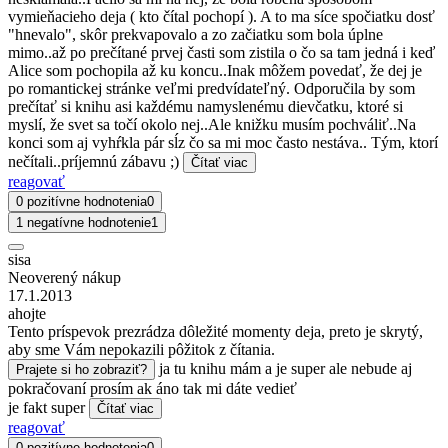
vymieňacieho deja ( kto čítal pochopí ). A to ma síce spočiatku dosť
"hnevalo", skôr prekvapovalo a zo začiatku som bola úplne
mimo..až po prečítané prvej časti som zistila o čo sa tam jedná i keď
Alice som pochopila až ku koncu..Inak môžem povedať, že dej je
po romantickej stránke veľmi predvídateľný. Odporučila by som
prečítať si knihu asi každému namyslenému dievčatku, ktoré si
myslí, že svet sa točí okolo nej..Ale knižku musím pochváliť..Na
konci som aj vyhŕkla pár sĺz čo sa mi moc často nestáva.. Tým, ktorí
nečítali..príjemnú zábavu ;)
Čítať viac
reagovať
0 pozitívne hodnotenia
0
1 negatívne hodnotenie
1
sisa
Neoverený nákup
17.1.2013
ahojte
Tento príspevok prezrádza dôležité momenty deja, preto je skrytý,
aby sme Vám nepokazili pôžitok z čítania.
ja tu knihu mám a je super ale nebude aj
Prajete si ho zobraziť?
pokračovaní prosím ak áno tak mi dáte vedieť
je fakt super
Čítať viac
reagovať
0 pozitívne hodnotenia
0