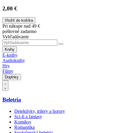
2,00 €
Vložiť do košíka
Pri nákupe nad 49 €
poštovné zadarmo
Vyhľadávanie
Knihy
E-knihy
Audioknihy
Hry
Filmy
Doplnky
Beletria
Detektívky, trilery a horory
Sci-fi a fantasy
Komiksy
Romantika
Spoločenská beletria