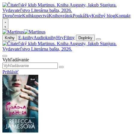
Doručenie
Kníhkupectvá
Knihovrátok
Poukážky
Knižný blog
Kontakt
E-knihy
Audioknihy
Hry
Filmy
Knihy
Doplnky
Vyhľadávanie
Prihlásiť