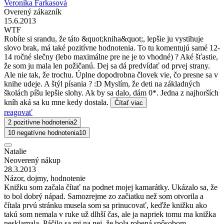
Veronika Farkasová
Overený zákazník
15.6.2013
WTF
Robíte si srandu, že táto &quot;kniha&quot;, lepšie ju vystihuje
slovo brak, má také pozitívne hodnotenia. To tu komentujú samé 12-
14 ročné slečny (lebo maximálne pre ne je to vhodné) ? Aké šťastie,
že som ju mala len požičanú. Dej sa dá predvídať od prvej strany.
Ale nie tak, že trochu. Úplne dopodrobna človek vie, čo presne sa v
knihe udeje. A štýl písania ? :D Myslím, že deti na základných
školách píšu lepšie slohy. Ak by sa dalo, dám 0*. Jedna z najhorších
kníh aká sa ku mne kedy dostala.
Čítať viac
reagovať
2 pozitívne hodnotenia
2
10 negatívne hodnotenia
10
Natalie
Neoverený nákup
28.3.2013
Názor, dojmy, hodnotenie
Knižku som začala čítať na podnet mojej kamarátky. Ukázalo sa, že
to bol dobrý nápad. Samozrejme zo začiatku než som otvorila a
čítala prvú stránku musela som sa prinucovať, keďže knižku ako
takú som nemala v ruke už dlhší čas, ale ja napriek tomu ma knižka
nesklamala..Páčilo sa mi na nej, že bola robená spôsobom