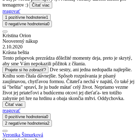
teenagerov :)
Čítať viac
reagovať
1 pozitívne hodnotenie
1
0 negatívne hodnotenia
0
Kristina Orion
Neoverený nákup
2.10.2020
Krásna beštia
Tento príspevok prezrádza dôležité momenty deja, preto je skrytý,
aby sme Vám nepokazili pôžitok z čítania.
Dve sestry, ani jedna nedopadla najlepšie.
Prajete si ho zobraziť?
Knihu som čítala dávnejšie. Spôsob rozprávania je písaný
zaujímavou, chytľavou formou. Čitateľa nechá v napätí, čo také jej
tá "beštia" spraví, že ju bude mátať celý život. Nepriamo vezme
život jej priateľovi a budúcemu otcovi jej dieťaťa- ten totižto
zahynie pri hre na hrdinu a obaja skončia mŕtvi. Oddychovka.
Čítať viac
reagovať
0 pozitívne hodnotenia
0
2 negatívne hodnotenia
2
Veronika Šimurková