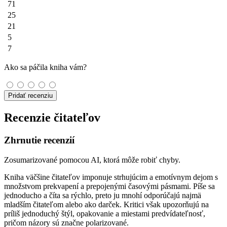
71
25
21
5
7
Ako sa páčila kniha vám?
Pridať recenziu
Recenzie čitateľov
Zhrnutie recenzií
Zosumarizované pomocou AI, ktorá môže robiť chyby.
Kniha väčšine čitateľov imponuje strhujúcim a emotívnym dejom s
množstvom prekvapení a prepojenými časovými pásmami. Píše sa
jednoducho a číta sa rýchlo, preto ju mnohí odporúčajú najmä
mladším čitateľom alebo ako darček. Kritici však upozorňujú na
príliš jednoduchý štýl, opakovanie a miestami predvídateľnosť,
pričom názory sú značne polarizované.