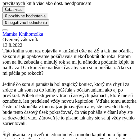
precitanych knih viac ako dost. neodporucam
Čítať viac
0 pozitívne hodnotenia
0 negatívne hodnotenia
Mamka Knihomolka
Overený zákazník
13.8.2022
Túto knihu som raz objavila v knižnici ešte na ZŠ a tak ma očarila,
že som si ju opakovame požičiavala niekoľkokrát do roka. Potom
som na ňu zabudla a minulý rok sa mi ju náhodou podarilo kúpiť tu
na IG za 1€ a konečne nadišiel čas aby som si ju prečítala. Ako sa
mi páčila po rokoch?
Jediné čo som si pamätala bol tragický koniec, ktorý ma chytil za
srdce a tak som sa do knihy púšťala s očakávaniami ako aj po
prvýkrát. Príbeh sledujeme v troch časových pásmach, ktoré nie sú
označené, len predelené vždy novou kapitolou. Vďaka tomu autorka
častokrát skončila v tom najzaujímavejšom a vy ste nevedeli kedy
bude tento časový úsek pokračovať, čo vás poháňa v čítaní aby ste
sa dozvedeli viac. Zároveň je to písané tak aby ste sa aj vždy rýchlo
zorientovali.
Štýl písania je priveľmi jednoduchý a mnoho kapitol bolo úplne