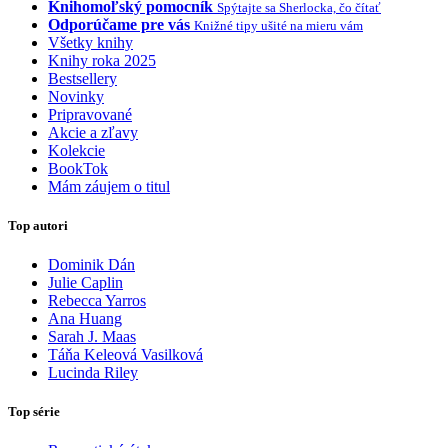
Knihomoľský pomocník
Spýtajte sa Sherlocka, čo čítať
Odporúčame pre vás
Knižné tipy ušité na mieru vám
Všetky knihy
Knihy roka 2025
Bestsellery
Novinky
Pripravované
Akcie a zľavy
Kolekcie
BookTok
Mám záujem o titul
Top autori
Dominik Dán
Julie Caplin
Rebecca Yarros
Ana Huang
Sarah J. Maas
Táňa Keleová Vasilková
Lucinda Riley
Top série