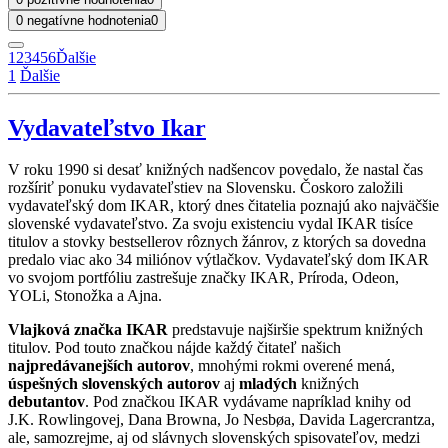
0 negatívne hodnotenia
0
1
2
3
4
5
6
Ďalšie
1
Ďalšie
Vydavateľstvo Ikar
V roku 1990 si desať knižných nadšencov povedalo, že nastal čas
rozšíriť ponuku vydavateľstiev na Slovensku. Čoskoro založili
vydavateľský dom IKAR, ktorý dnes čitatelia poznajú ako najväčšie
slovenské vydavateľstvo. Za svoju existenciu vydal IKAR tisíce
titulov a stovky bestsellerov rôznych žánrov, z ktorých sa dovedna
predalo viac ako 34 miliónov výtlačkov. Vydavateľský dom IKAR
vo svojom portfóliu zastrešuje značky IKAR, Príroda, Odeon,
YOLi, Stonožka a Ajna.
Vlajková značka IKAR
predstavuje najširšie spektrum knižných
titulov. Pod touto značkou nájde každý čitateľ našich
najpredávanejších autorov
, mnohými rokmi overené mená,
úspešných slovenských autorov
aj
mladých
knižných
debutantov
. Pod značkou IKAR vydávame napríklad knihy od
J.K. Rowlingovej, Dana Browna, Jo Nesbøa, Davida Lagercrantza,
ale, samozrejme, aj od slávnych slovenských spisovateľov, medzi