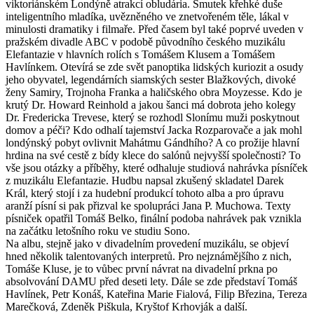
viktoriánském Londýně atrakcí obludária. Smutek křehké duše
inteligentního mladíka, uvězněného ve znetvořeném těle, lákal v
minulosti dramatiky i filmaře. Před časem byl také poprvé uveden v
pražském divadle ABC v podobě původního českého muzikálu
Elefantazie v hlavních rolích s Tomášem Klusem a Tomášem
Havlínkem. Otevírá se zde svět panoptika lidských kuriozit a osudy
jeho obyvatel, legendárních siamských sester Blažkových, divoké
ženy Samiry, Trojnoha Franka a haličského obra Moyzesse. Kdo je
krutý Dr. Howard Reinhold a jakou šanci má dobrota jeho kolegy
Dr. Fredericka Trevese, který se rozhodl Slonímu muži poskytnout
domov a péči? Kdo odhalí tajemství Jacka Rozparovače a jak mohl
londýnský pobyt ovlivnit Mahátmu Gándhího? A co prožije hlavní
hrdina na své cestě z bídy klece do salónů nejvyšší společnosti? To
vše jsou otázky a příběhy, které odhaluje studiová nahrávka písníček
z muzikálu Elefantazie. Hudbu napsal zkušený skladatel Darek
Král, který stojí i za hudební produkcí tohoto alba a pro úpravu
aranží písní si pak přizval ke spolupráci Jana P. Muchowa. Texty
písniček opatřil Tomáš Belko, finální podoba nahrávek pak vznikla
na začátku letošního roku ve studiu Sono.
Na albu, stejně jako v divadelním provedení muzikálu, se objeví
hned několik talentovaných interpretů. Pro nejznámějšího z nich,
Tomáše Kluse, je to vůbec první návrat na divadelní prkna po
absolvování DAMU před deseti lety. Dále se zde představí Tomáš
Havlínek, Petr Konáš, Kateřina Marie Fialová, Filip Březina, Tereza
Marečková, Zdeněk Piškula, Kryštof Krhovják a další.