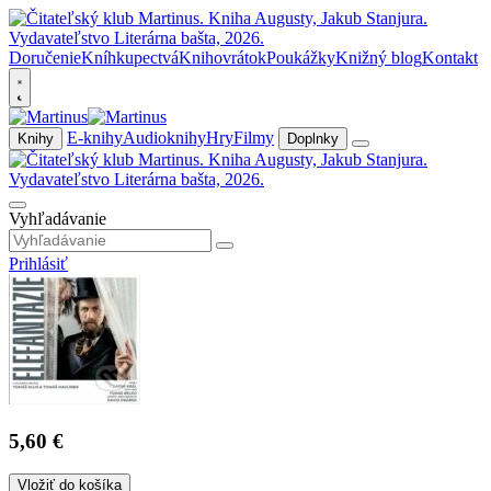
Doručenie
Kníhkupectvá
Knihovrátok
Poukážky
Knižný blog
Kontakt
E-knihy
Audioknihy
Hry
Filmy
Knihy
Doplnky
Vyhľadávanie
Prihlásiť
5,60 €
Vložiť do košíka