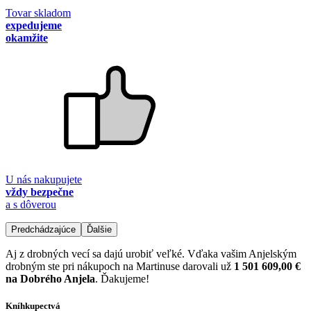
Tovar skladom
expedujeme
okamžite
U nás nakupujete
vždy bezpečne
a s dôverou
Predchádzajúce
Ďalšie
Aj z drobných vecí sa dajú urobiť veľké. Vďaka vašim Anjelským
drobným ste pri nákupoch na Martinuse darovali už
1 501 609,00 €
na Dobrého Anjela
. Ďakujeme!
Kníhkupectvá