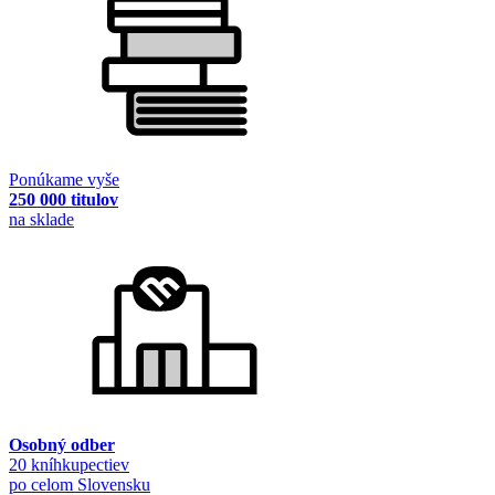
Ponúkame vyše
250 000 titulov
na sklade
Osobný odber
20 kníhkupectiev
po celom Slovensku