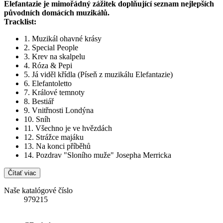
Elefantazie je mimořádný zážitek doplňující seznam nejlepších
původních domácích muzikálů.
Tracklist:
1. Muzikál ohavné krásy
2. Special People
3. Krev na skalpelu
4. Róza & Pepi
5. Já viděl křídla (Píseň z muzikálu Elefantazie)
6. Elefantoletto
7. Králové temnoty
8. Bestiář
9. Vnitřnosti Londýna
10. Sníh
11. Všechno je ve hvězdách
12. Strážce majáku
13. Na konci příběhů
14. Pozdrav "Sloního muže" Josepha Merricka
Čítať viac
Naše katalógové číslo
979215