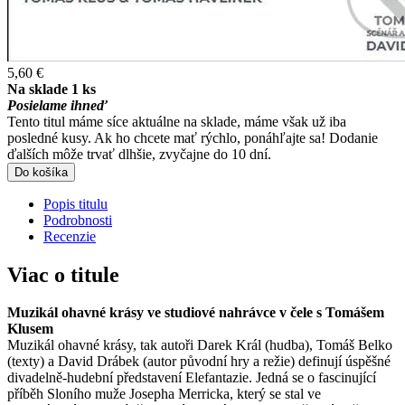
5,60 €
Na sklade 1 ks
Posielame ihneď
Tento titul máme síce aktuálne na sklade, máme však už iba
posledné kusy. Ak ho chcete mať rýchlo, ponáhľajte sa! Dodanie
ďalších môže trvať dlhšie, zvyčajne do 10 dní.
Do košíka
Popis titulu
Podrobnosti
Recenzie
Viac o titule
Muzikál ohavné krásy ve studiové nahrávce v čele s Tomášem
Klusem
Muzikál ohavné krásy, tak autoři Darek Král (hudba), Tomáš Belko
(texty) a David Drábek (autor původní hry a režie) definují úspěšné
divadelně-hudební představení Elefantazie. Jedná se o fascinující
příběh Sloního muže Josepha Merricka, který se stal ve