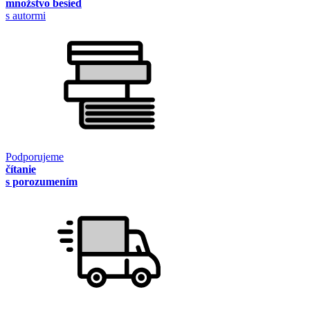
množstvo besied
s autormi
Podporujeme
čítanie
s porozumením