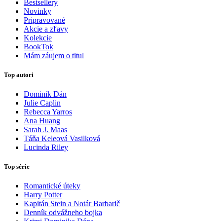
Bestsellery
Novinky
Pripravované
Akcie a zľavy
Kolekcie
BookTok
Mám záujem o titul
Top autori
Dominik Dán
Julie Caplin
Rebecca Yarros
Ana Huang
Sarah J. Maas
Táňa Keleová Vasilková
Lucinda Riley
Top série
Romantické úteky
Harry Potter
Kapitán Stein a Notár Barbarič
Denník odvážneho bojka