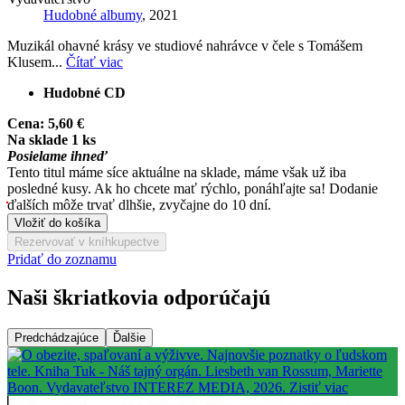
Hudobné albumy
, 2021
Muzikál ohavné krásy ve studiové nahrávce v čele s Tomášem
Klusem...
Čítať viac
Hudobné CD
Cena:
5,60 €
Na sklade 1 ks
Posielame ihneď
Tento titul máme síce aktuálne na sklade, máme však už iba
posledné kusy. Ak ho chcete mať rýchlo, ponáhľajte sa! Dodanie
ďalších môže trvať dlhšie, zvyčajne do 10 dní.
Vložiť do košíka
Rezervovať v kníhkupectve
Pridať do zoznamu
Naši škriatkovia odporúčajú
Predchádzajúce
Ďalšie