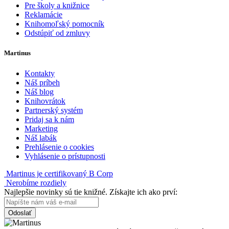
Pre školy a knižnice
Reklamácie
Knihomoľský pomocník
Odstúpiť od zmluvy
Martinus
Kontakty
Náš príbeh
Náš blog
Knihovrátok
Partnerský systém
Pridaj sa k nám
Marketing
Náš labák
Prehlásenie o cookies
Vyhlásenie o prístupnosti
Martinus je certifikovaný B Corp
Nerobíme rozdiely
Najlepšie novinky sú tie knižné. Získajte ich ako prví:
Odoslať