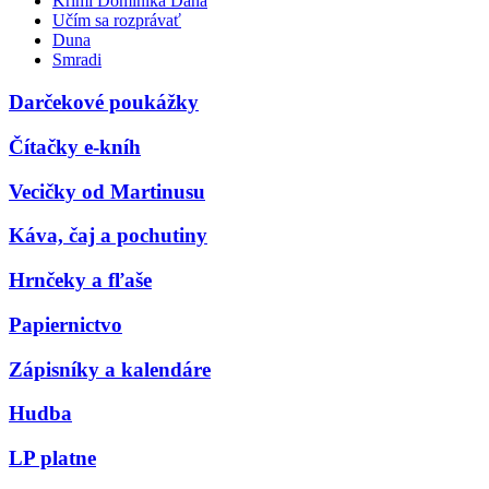
Krimi Dominika Dána
Učím sa rozprávať
Duna
Smradi
Darčekové poukážky
Čítačky e-kníh
Vecičky od Martinusu
Káva, čaj a pochutiny
Hrnčeky a fľaše
Papiernictvo
Zápisníky a kalendáre
Hudba
LP platne