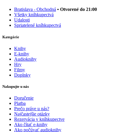
Bratislava - Obchodná
• Otvorené do 21:00
Všetky kníhkupectvá
Udalosti
Spriatelené kníhkupectvá
Kategórie
Knihy
E-knihy
Audioknihy
Hry
Filmy
Doplnky
Nakupujte u nás
Doručenie
Platba
Prečo práve u nás?
Najčastejšie otázky
Rezervácia v kníhkupectve
Ako čítať e-knihy
Ako počúvať audioknihy