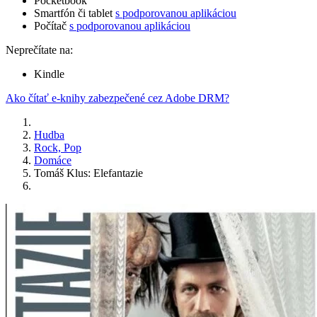
Pocketbook
Smartfón či tablet
s podporovanou aplikáciou
Počítač
s podporovanou aplikáciou
Neprečítate na:
Kindle
Ako čítať e-knihy zabezpečené cez Adobe DRM?
Hudba
Rock, Pop
Domáce
Tomáš Klus: Elefantazie