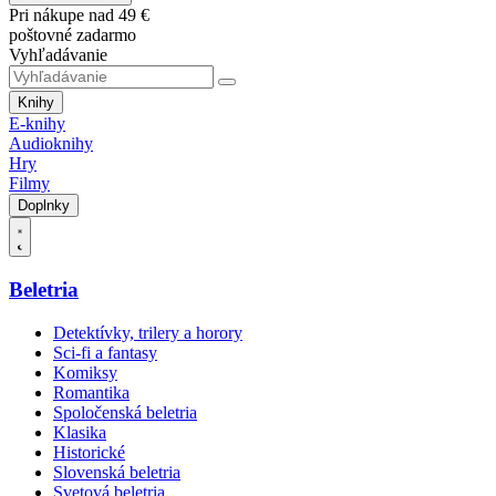
Pri nákupe nad 49 €
poštovné zadarmo
Vyhľadávanie
Knihy
E-knihy
Audioknihy
Hry
Filmy
Doplnky
Beletria
Detektívky, trilery a horory
Sci-fi a fantasy
Komiksy
Romantika
Spoločenská beletria
Klasika
Historické
Slovenská beletria
Svetová beletria