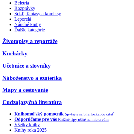
Beletria
Rozprávky
Sci-fi, fantasy a komiksy
Leporelá
Náučné knihy
Ďalšie kategórie
Životopisy a reportáže
Kuchárky
Učebnice a slovníky
Náboženstvo a ezoterika
Mapy a cestovanie
Cudzojazyčná literatúra
Knihomoľský pomocník
Spýtajte sa Sherlocka, čo čítať
Odporúčame pre vás
Knižné tipy ušité na mieru vám
Všetky knihy
Knihy roka 2025