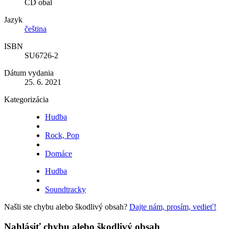
CD obal
Jazyk
čeština
ISBN
SU6726-2
Dátum vydania
25. 6. 2021
Kategorizácia
Hudba
Rock, Pop
Domáce
Hudba
Soundtracky
Našli ste chybu alebo škodlivý obsah?
Dajte nám, prosím, vedieť!
Nahlásiť chybu alebo škodlivý obsah