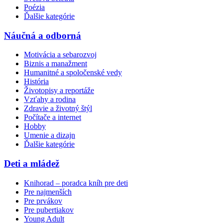
Poézia
Ďalšie kategórie
Náučná a odborná
Motivácia a sebarozvoj
Biznis a manažment
Humanitné a spoločenské vedy
História
Životopisy a reportáže
Vzťahy a rodina
Zdravie a životný štýl
Počítače a internet
Hobby
Umenie a dizajn
Ďalšie kategórie
Deti a mládež
Knihorad – poradca kníh pre deti
Pre najmenších
Pre prvákov
Pre pubertiakov
Young Adult