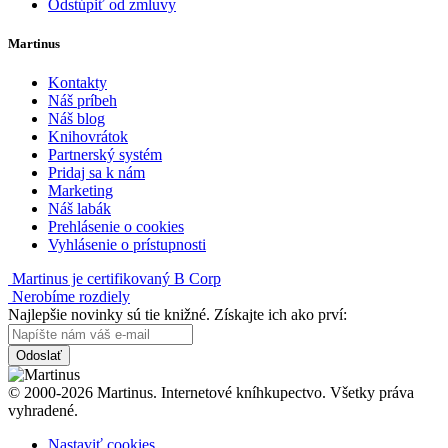
Odstúpiť od zmluvy
Martinus
Kontakty
Náš príbeh
Náš blog
Knihovrátok
Partnerský systém
Pridaj sa k nám
Marketing
Náš labák
Prehlásenie o cookies
Vyhlásenie o prístupnosti
Martinus je certifikovaný B Corp
Nerobíme rozdiely
Najlepšie novinky sú tie knižné. Získajte ich ako prví:
Odoslať
© 2000-2026 Martinus. Internetové kníhkupectvo. Všetky práva
vyhradené.
Nastaviť cookies