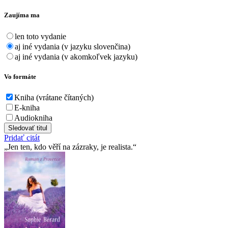
Zaujíma ma
len toto vydanie
aj iné vydania (v jazyku slovenčina)
aj iné vydania (v akomkoľvek jazyku)
Vo formáte
Kniha (vrátane čítaných)
E-kniha
Audiokniha
Sledovať titul
Pridať citát
Jen ten, kdo věří na zázraky, je realista.