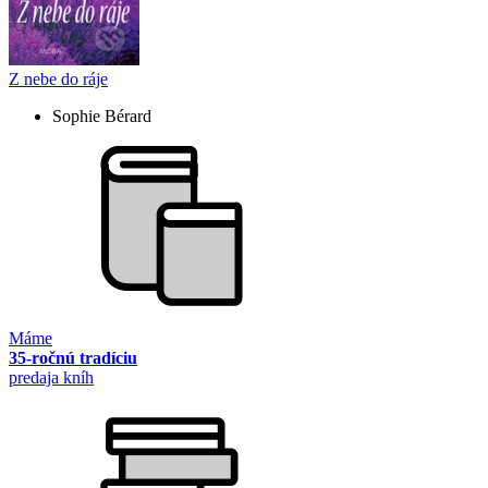
Z nebe do ráje
Sophie Bérard
Máme
35-ročnú tradíciu
predaja kníh