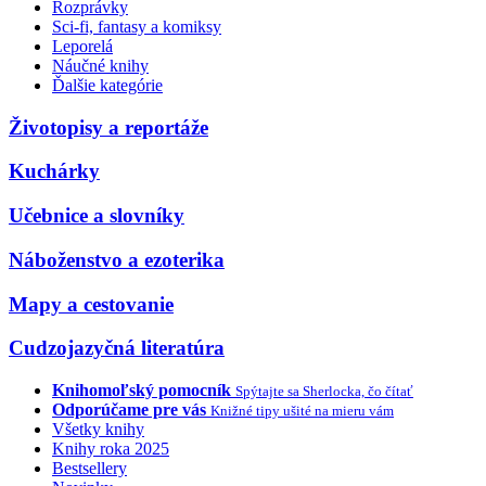
Rozprávky
Sci-fi, fantasy a komiksy
Leporelá
Náučné knihy
Ďalšie kategórie
Životopisy a reportáže
Kuchárky
Učebnice a slovníky
Náboženstvo a ezoterika
Mapy a cestovanie
Cudzojazyčná literatúra
Knihomoľský pomocník
Spýtajte sa Sherlocka, čo čítať
Odporúčame pre vás
Knižné tipy ušité na mieru vám
Všetky knihy
Knihy roka 2025
Bestsellery