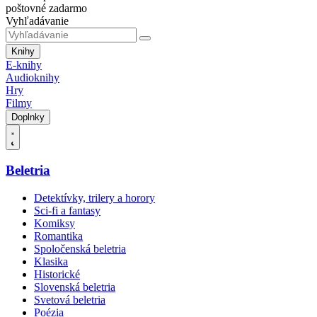
poštovné zadarmo
Vyhľadávanie
Knihy
E-knihy
Audioknihy
Hry
Filmy
Doplnky
Beletria
Detektívky, trilery a horory
Sci-fi a fantasy
Komiksy
Romantika
Spoločenská beletria
Klasika
Historické
Slovenská beletria
Svetová beletria
Poézia