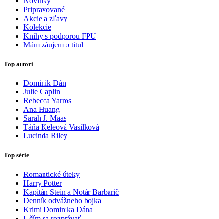
Novinky
Pripravované
Akcie a zľavy
Kolekcie
Knihy s podporou FPU
Mám záujem o titul
Top autori
Dominik Dán
Julie Caplin
Rebecca Yarros
Ana Huang
Sarah J. Maas
Táňa Keleová Vasilková
Lucinda Riley
Top série
Romantické úteky
Harry Potter
Kapitán Stein a Notár Barbarič
Denník odvážneho bojka
Krimi Dominika Dána
Učím sa rozprávať