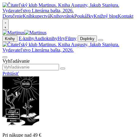
Doručenie
Kníhkupectvá
Knihovrátok
Poukážky
Knižný blog
Kontakt
E-knihy
Audioknihy
Hry
Filmy
Knihy
Doplnky
Vyhľadávanie
Prihlásiť
Pri nákupe nad 49 €