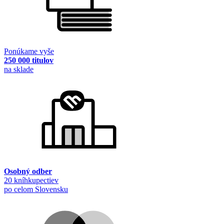
Ponúkame vyše
250 000 titulov
na sklade
Osobný odber
20 kníhkupectiev
po celom Slovensku