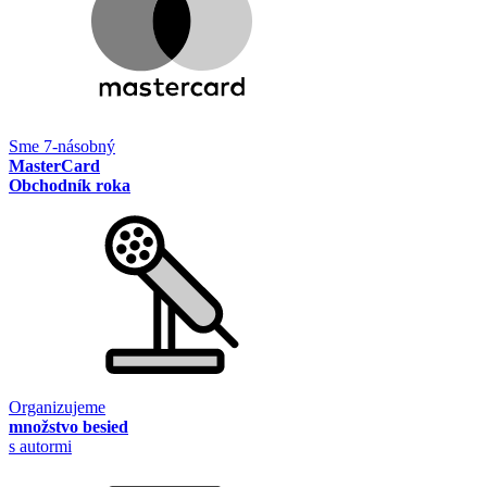
Sme 7-násobný
MasterCard
Obchodník roka
Organizujeme
množstvo besied
s autormi