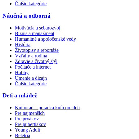
Ďalšie kategórie
Náučná a odborná
Motivácia a sebarozvoj
Biznis a manažment
Humanitné a spoločenské vedy
História
Životopisy a reportáže
Vzťahy a rodina
Zdravie a životný štýl
Počítače a internet
Hobby
Umenie a dizajn
Ďalšie kategórie
Deti a mládež
Knihorad – poradca kníh pre deti
Pre najmenších
Pre prvákov
Pre pubertiakov
Young Adult
Beletria