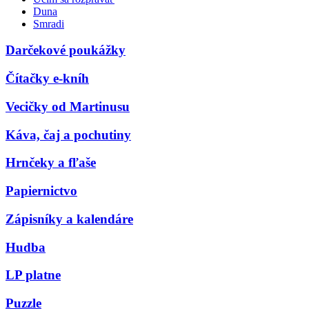
Duna
Smradi
Darčekové poukážky
Čítačky e-kníh
Vecičky od Martinusu
Káva, čaj a pochutiny
Hrnčeky a fľaše
Papiernictvo
Zápisníky a kalendáre
Hudba
LP platne
Puzzle