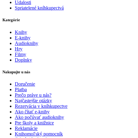
Udalosti
Spriatelené kníhkupectvá
Kategórie
Knihy
E-knihy
Audioknihy
Hry
Filmy
Doplnky
Nakupujte u nás
Doručenie
Platba
Prečo práve u nás?
Najčastejšie otázky
Rezervácia v kníhkupectve
Ako čítať e-knihy
Ako počúvať audioknihy
Pre školy a knižnice
Reklamácie
Knihomoľský pomocník