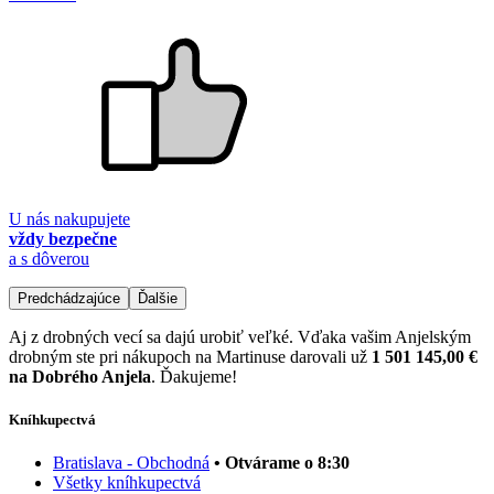
U nás nakupujete
vždy bezpečne
a s dôverou
Predchádzajúce
Ďalšie
Aj z drobných vecí sa dajú urobiť veľké. Vďaka vašim Anjelským
drobným ste pri nákupoch na Martinuse darovali už
1 501 145,00 €
na Dobrého Anjela
. Ďakujeme!
Kníhkupectvá
Bratislava - Obchodná
• Otvárame o 8:30
Všetky kníhkupectvá