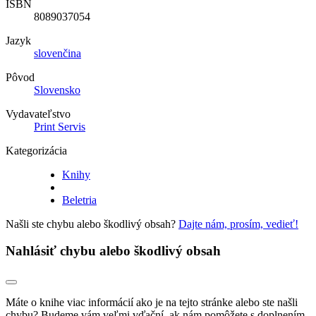
ISBN
8089037054
Jazyk
slovenčina
Pôvod
Slovensko
Vydavateľstvo
Print Servis
Kategorizácia
Knihy
Beletria
Našli ste chybu alebo škodlivý obsah?
Dajte nám, prosím, vedieť!
Nahlásiť chybu alebo škodlivý obsah
Máte o knihe viac informácií ako je na tejto stránke alebo ste našli
chybu? Budeme vám veľmi vďační, ak nám pomôžete s doplnením