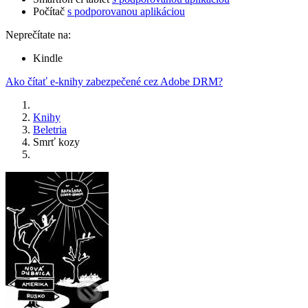
Počítač
s podporovanou aplikáciou
Neprečítate na:
Kindle
Ako čítať e-knihy zabezpečené cez Adobe DRM?
Knihy
Beletria
Smrť kozy