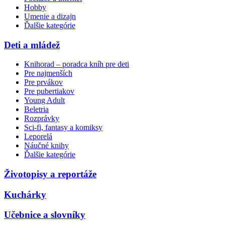
Hobby
Umenie a dizajn
Ďalšie kategórie
Deti a mládež
Knihorad – poradca kníh pre deti
Pre najmenších
Pre prvákov
Pre pubertiakov
Young Adult
Beletria
Rozprávky
Sci-fi, fantasy a komiksy
Leporelá
Náučné knihy
Ďalšie kategórie
Životopisy a reportáže
Kuchárky
Učebnice a slovníky