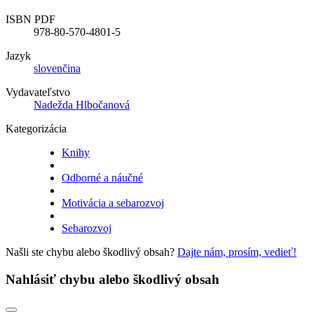
ISBN PDF
978-80-570-4801-5
Jazyk
slovenčina
Vydavateľstvo
Nadežda Hlbočanová
Kategorizácia
Knihy
Odborné a náučné
Motivácia a sebarozvoj
Sebarozvoj
Našli ste chybu alebo škodlivý obsah?
Dajte nám, prosím, vedieť!
Nahlásiť chybu alebo škodlivý obsah