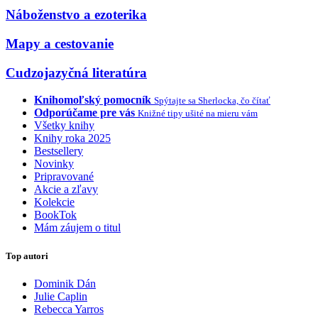
Náboženstvo a ezoterika
Mapy a cestovanie
Cudzojazyčná literatúra
Knihomoľský pomocník
Spýtajte sa Sherlocka, čo čítať
Odporúčame pre vás
Knižné tipy ušité na mieru vám
Všetky knihy
Knihy roka 2025
Bestsellery
Novinky
Pripravované
Akcie a zľavy
Kolekcie
BookTok
Mám záujem o titul
Top autori
Dominik Dán
Julie Caplin
Rebecca Yarros