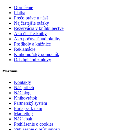
Doručenie
Platba
Prečo práve u nás?
Najčastejšie otázky
Rezervácia v kníhkupectve
Ako čítať e-knihy
Ako počúvať audioknihy
Pre školy a knižnice
Reklamácie
Knihomoľský pomocník
Odstúpiť od zmluvy
Martinus
Kontakty
Náš príbeh
Náš blog
Knihovrátok
Partnerský systém
Pridaj sa k nám
Marketing
Náš labák
Prehlásenie o cookies
Vyhlásenie o prístupnosti