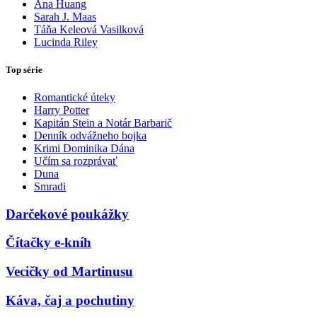
Ana Huang
Sarah J. Maas
Táňa Keleová Vasilková
Lucinda Riley
Top série
Romantické úteky
Harry Potter
Kapitán Stein a Notár Barbarič
Denník odvážneho bojka
Krimi Dominika Dána
Učím sa rozprávať
Duna
Smradi
Darčekové poukážky
Čítačky e-kníh
Vecičky od Martinusu
Káva, čaj a pochutiny