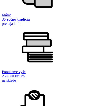
Máme
35-ročnú tradíciu
predaja kníh
Ponúkame vyše
250 000 titulov
na sklade