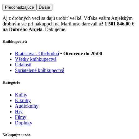
Predchádzajúce
Ďalšie
Aj z drobných vecí sa dajú urobiť veľké. Vďaka vašim Anjelským
drobným ste pri nákupoch na Martinuse darovali už
1 501 846,00 €
na Dobrého Anjela
. Ďakujeme!
Kníhkupectvá
Bratislava - Obchodná
• Otvorené do 20:00
Všetky kníhkupectvá
Udalosti
Spriatelené kníhkupectvá
Kategórie
Knihy
E-knihy
Audioknihy
Hry
Filmy
Doplnky
Nakupujte u nás