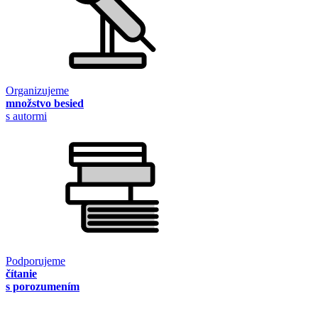
Organizujeme
množstvo besied
s autormi
Podporujeme
čítanie
s porozumením