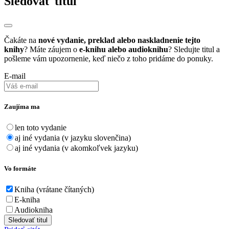
Sledovať titul
Čakáte na
nové vydanie, preklad alebo naskladnenie tejto
knihy
? Máte záujem o
e-knihu alebo audioknihu
? Sledujte titul a
pošleme vám upozornenie, keď niečo z toho pridáme do ponuky.
E-mail
Zaujíma ma
len toto vydanie
aj iné vydania (v jazyku slovenčina)
aj iné vydania (v akomkoľvek jazyku)
Vo formáte
Kniha (vrátane čítaných)
E-kniha
Audiokniha
Sledovať titul