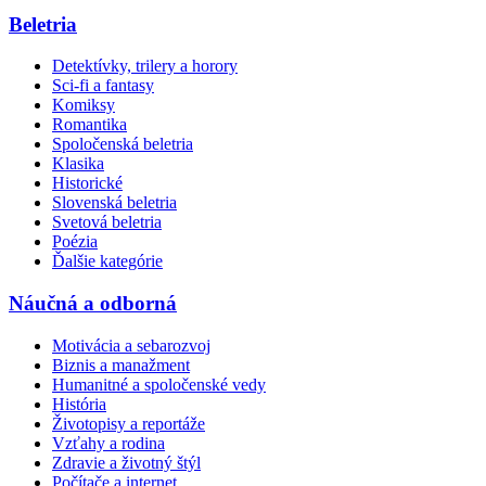
Beletria
Detektívky, trilery a horory
Sci-fi a fantasy
Komiksy
Romantika
Spoločenská beletria
Klasika
Historické
Slovenská beletria
Svetová beletria
Poézia
Ďalšie kategórie
Náučná a odborná
Motivácia a sebarozvoj
Biznis a manažment
Humanitné a spoločenské vedy
História
Životopisy a reportáže
Vzťahy a rodina
Zdravie a životný štýl
Počítače a internet