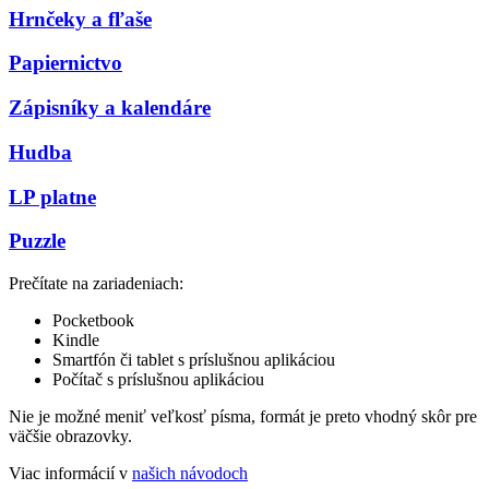
Hrnčeky a fľaše
Papiernictvo
Zápisníky a kalendáre
Hudba
LP platne
Puzzle
Prečítate na zariadeniach:
Pocketbook
Kindle
Smartfón či tablet s príslušnou aplikáciou
Počítač s príslušnou aplikáciou
Nie je možné meniť veľkosť písma, formát je preto vhodný skôr pre
väčšie obrazovky.
Viac informácií v
našich návodoch