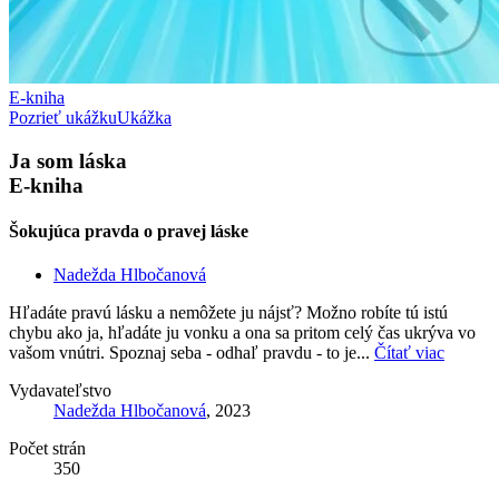
E-kniha
Pozrieť ukážku
Ukážka
Ja som láska
E-kniha
Šokujúca pravda o pravej láske
Nadežda Hlbočanová
Hľadáte pravú lásku a nemôžete ju nájsť? Možno robíte tú istú
chybu ako ja, hľadáte ju vonku a ona sa pritom celý čas ukrýva vo
vašom vnútri. Spoznaj seba - odhaľ pravdu - to je...
Čítať viac
Vydavateľstvo
Nadežda Hlbočanová
, 2023
Počet strán
350