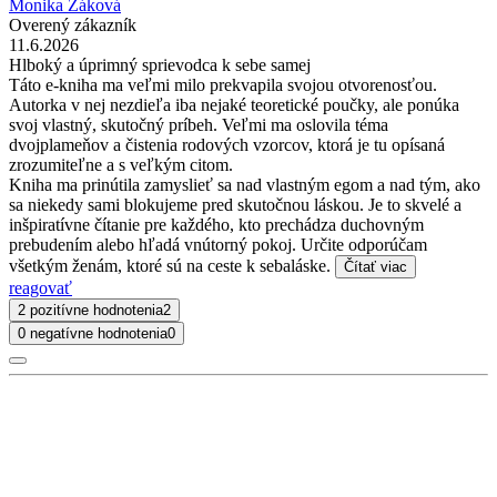
Monika Žáková
Overený zákazník
11.6.2026
Hlboký a úprimný sprievodca k sebe samej
Táto e-kniha ma veľmi milo prekvapila svojou otvorenosťou.
Autorka v nej nezdieľa iba nejaké teoretické poučky, ale ponúka
svoj vlastný, skutočný príbeh. Veľmi ma oslovila téma
dvojplameňov a čistenia rodových vzorcov, ktorá je tu opísaná
zrozumiteľne a s veľkým citom.
Kniha ma prinútila zamyslieť sa nad vlastným egom a nad tým, ako
sa niekedy sami blokujeme pred skutočnou láskou. Je to skvelé a
inšpiratívne čítanie pre každého, kto prechádza duchovným
prebudením alebo hľadá vnútorný pokoj. Určite odporúčam
všetkým ženám, ktoré sú na ceste k sebaláske.
Čítať viac
reagovať
2 pozitívne hodnotenia
2
0 negatívne hodnotenia
0