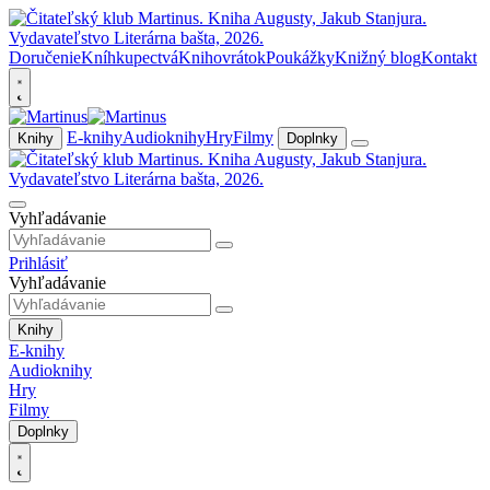
Doručenie
Kníhkupectvá
Knihovrátok
Poukážky
Knižný blog
Kontakt
E-knihy
Audioknihy
Hry
Filmy
Knihy
Doplnky
Vyhľadávanie
Prihlásiť
Vyhľadávanie
Knihy
E-knihy
Audioknihy
Hry
Filmy
Doplnky