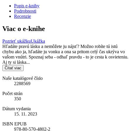
Popis e-knihy
Podrobnosti
Recenzie
Viac o e-knihe
Pozrieť ukážku
Ukážka
Hľadáte pravú lásku a nemôžete ju nájsť? Možno robíte tú istú
chybu ako ja, hľadáte ju vonku a ona sa pritom celý čas ukrýva vo
vašom vnútri. Spoznaj seba - odhaľ pravdu - to je cesta k osvieteniu.
Aj ty si láska...
Čítať viac
Naše katalógové číslo
2288569
Počet strán
350
Dátum vydania
15. 11. 2023
ISBN EPUB
978-80-570-4802-2