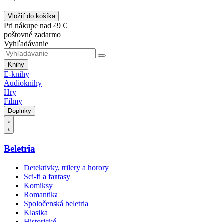
Vložiť do košíka
Pri nákupe nad 49 €
poštovné zadarmo
Vyhľadávanie
Knihy
E-knihy
Audioknihy
Hry
Filmy
Doplnky
Beletria
Detektívky, trilery a horory
Sci-fi a fantasy
Komiksy
Romantika
Spoločenská beletria
Klasika
Historické