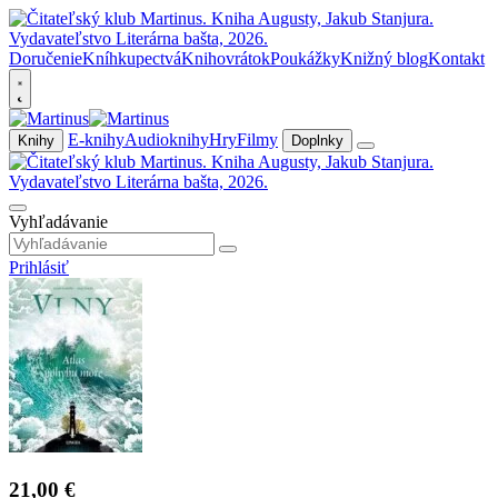
Doručenie
Kníhkupectvá
Knihovrátok
Poukážky
Knižný blog
Kontakt
E-knihy
Audioknihy
Hry
Filmy
Knihy
Doplnky
Vyhľadávanie
Prihlásiť
21,00 €