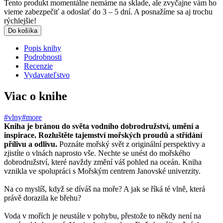
Tento produkt momentálne nemáme na sklade, ale zvyčajne vám ho
vieme zabezpečiť a odoslať do 3 – 5 dní. A posnažíme sa aj trochu
rýchlejšie!
Do košíka
Popis knihy
Podrobnosti
Recenzie
Vydavateľstvo
Viac o knihe
#vlny
#more
Kniha je bránou do světa vodního dobrodružství, umění a
inspirace. Rozluštěte tajemství mořských proudů a střídání
přílivu a odlivu.
Poznáte mořský svět z originální perspektivy a
zjistíte o vlnách naprosto vše. Nechte se unést do mořského
dobrodružství, které navždy změní váš pohled na oceán. Kniha
vznikla ve spolupráci s Mořským centrem Janovské univerzity.
Na co myslíš, když se díváš na moře? A jak se říká té vlně, která
právě dorazila ke břehu?
Voda v mořích je neustále v pohybu, přestože to někdy není na