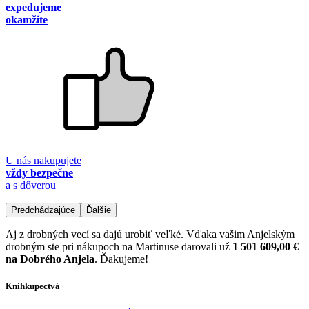
expedujeme
okamžite
U nás nakupujete
vždy bezpečne
a s dôverou
Predchádzajúce
Ďalšie
Aj z drobných vecí sa dajú urobiť veľké. Vďaka vašim Anjelským
drobným ste pri nákupoch na Martinuse darovali už
1 501 609,00 €
na Dobrého Anjela
. Ďakujeme!
Kníhkupectvá