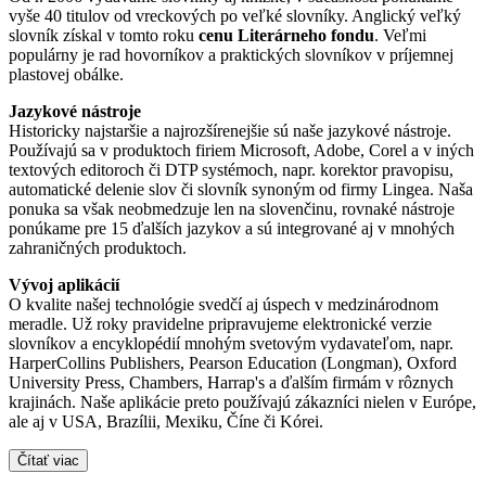
vyše 40 titulov od vreckových po veľké slovníky. Anglický veľký
slovník získal v tomto roku
cenu Literárneho fondu
. Veľmi
populárny je rad hovorníkov a praktických slovníkov v príjemnej
plastovej obálke.
Jazykové nástroje
Historicky najstaršie a najrozšírenejšie sú naše jazykové nástroje.
Používajú sa v produktoch firiem Microsoft, Adobe, Corel a v iných
textových editoroch či DTP systémoch, napr. korektor pravopisu,
automatické delenie slov či slovník synoným od firmy Lingea. Naša
ponuka sa však neobmedzuje len na slovenčinu, rovnaké nástroje
ponúkame pre 15 ďalších jazykov a sú integrované aj v mnohých
zahraničných produktoch.
Vývoj aplikácií
O kvalite našej technológie svedčí aj úspech v medzinárodnom
meradle. Už roky pravidelne pripravujeme elektronické verzie
slovníkov a encyklopédií mnohým svetovým vydavateľom, napr.
HarperCollins Publishers, Pearson Education (Longman), Oxford
University Press, Chambers, Harrap's a ďalším firmám v rôznych
krajinách. Naše aplikácie preto používajú zákazníci nielen v Európe,
ale aj v USA, Brazílii, Mexiku, Číne či Kórei.
Čítať viac