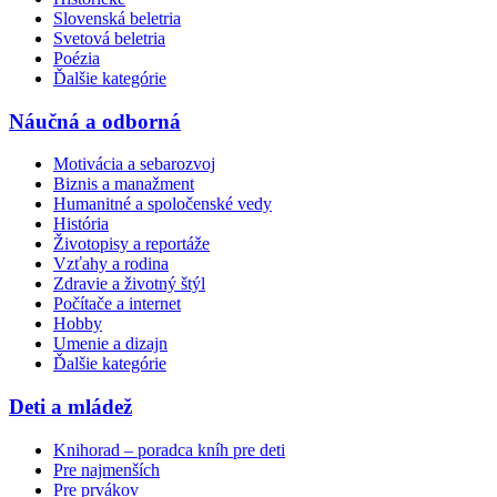
Slovenská beletria
Svetová beletria
Poézia
Ďalšie kategórie
Náučná a odborná
Motivácia a sebarozvoj
Biznis a manažment
Humanitné a spoločenské vedy
História
Životopisy a reportáže
Vzťahy a rodina
Zdravie a životný štýl
Počítače a internet
Hobby
Umenie a dizajn
Ďalšie kategórie
Deti a mládež
Knihorad – poradca kníh pre deti
Pre najmenších
Pre prvákov