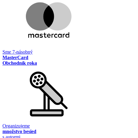
Sme 7-násobný
MasterCard
Obchodník roka
Organizujeme
množstvo besied
s autormi