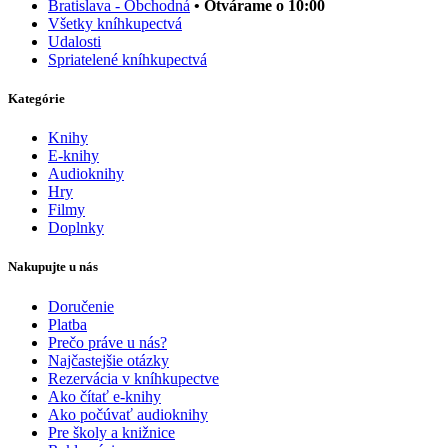
Bratislava - Obchodná
• Otvárame o 10:00
Všetky kníhkupectvá
Udalosti
Spriatelené kníhkupectvá
Kategórie
Knihy
E-knihy
Audioknihy
Hry
Filmy
Doplnky
Nakupujte u nás
Doručenie
Platba
Prečo práve u nás?
Najčastejšie otázky
Rezervácia v kníhkupectve
Ako čítať e-knihy
Ako počúvať audioknihy
Pre školy a knižnice