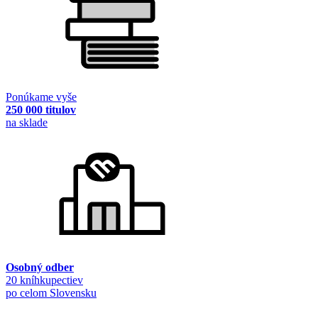
Ponúkame vyše
250 000 titulov
na sklade
Osobný odber
20 kníhkupectiev
po celom Slovensku