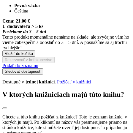
Pevná väzba
Čeština
Cena:
21,00 €
U dodávateľa > 5 ks
Posielame do 3 – 5 dní
Tento produkt momentálne nemáme na sklade, ale zvyčajne vám ho
vieme zabezpečiť a odoslať do 3 – 5 dní. A posnažíme sa aj trochu
rýchlejšie!
Vložiť do košíka
Rezervovať v kníhkupectve
Pridať do zoznamu
Sledovať dostupnosť
Dostupné v
jednej knižnici
.
Požičať v knižnici
V ktorých knižniciach majú túto knihu?
Chcete si túto knihu požičať z knižnice? Toto je zoznam knižníc, v
ktorých ju majú. Po kliknutí na názov vás presmerujeme priamo na
stránku knižnice, kde si môžete overiť jej dostupnosť a prípadne ju
aj priamo rezervovať.