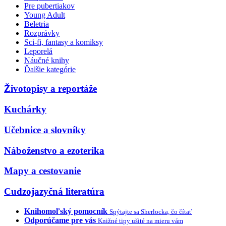
Pre pubertiakov
Young Adult
Beletria
Rozprávky
Sci-fi, fantasy a komiksy
Leporelá
Náučné knihy
Ďalšie kategórie
Životopisy a reportáže
Kuchárky
Učebnice a slovníky
Náboženstvo a ezoterika
Mapy a cestovanie
Cudzojazyčná literatúra
Knihomoľský pomocník
Spýtajte sa Sherlocka, čo čítať
Odporúčame pre vás
Knižné tipy ušité na mieru vám