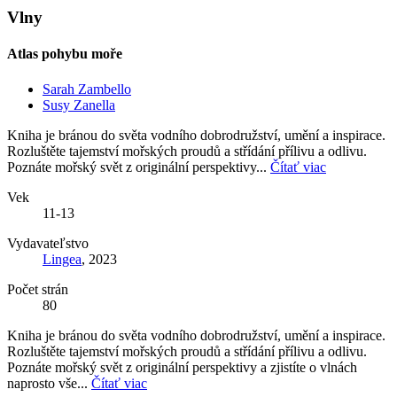
Vlny
Atlas pohybu moře
Sarah Zambello
Susy Zanella
Kniha je bránou do světa vodního dobrodružství, umění a inspirace.
Rozluštěte tajemství mořských proudů a střídání přílivu a odlivu.
Poznáte mořský svět z originální perspektivy...
Čítať viac
Vek
11-13
Vydavateľstvo
Lingea
, 2023
Počet strán
80
Kniha je bránou do světa vodního dobrodružství, umění a inspirace.
Rozluštěte tajemství mořských proudů a střídání přílivu a odlivu.
Poznáte mořský svět z originální perspektivy a zjistíte o vlnách
naprosto vše...
Čítať viac