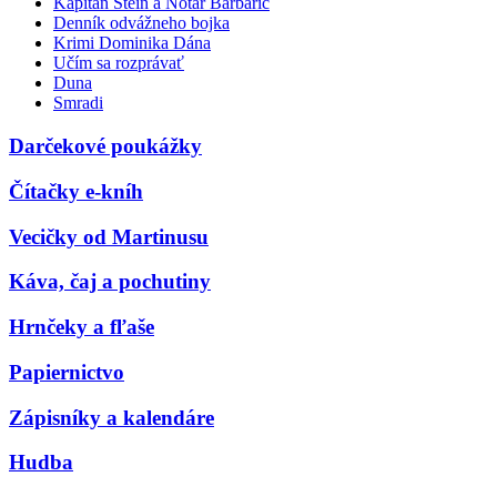
Kapitán Stein a Notár Barbarič
Denník odvážneho bojka
Krimi Dominika Dána
Učím sa rozprávať
Duna
Smradi
Darčekové poukážky
Čítačky e-kníh
Vecičky od Martinusu
Káva, čaj a pochutiny
Hrnčeky a fľaše
Papiernictvo
Zápisníky a kalendáre
Hudba