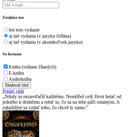
Zaujíma ma
len toto vydanie
aj iné vydania (v jazyku čeština)
aj iné vydania (v akomkoľvek jazyku)
Vo formáte
Kniha (vrátane čítaných)
E-kniha
Audiokniha
Sledovať titul
Pridať citát
Nikdy sa nezavďačíš každému. Nemôžeš celý život lietať od
jedného k druhému a robiť to, čo sa na tebe páči ostatným. A
zakaždým sa vzdať toho, čo chceš ty sama.