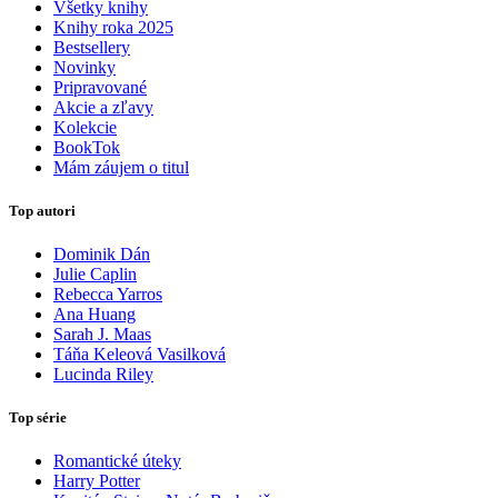
Všetky knihy
Knihy roka 2025
Bestsellery
Novinky
Pripravované
Akcie a zľavy
Kolekcie
BookTok
Mám záujem o titul
Top autori
Dominik Dán
Julie Caplin
Rebecca Yarros
Ana Huang
Sarah J. Maas
Táňa Keleová Vasilková
Lucinda Riley
Top série
Romantické úteky
Harry Potter