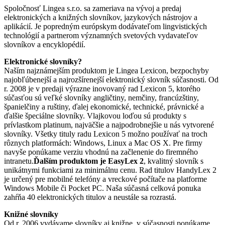
Spoločnosť Lingea s.r.o. sa zameriava na vývoj a predaj
elektronických a knižných slovníkov, jazykových nástrojov a
aplikácií. Je popredným európskym dodávateľom lingvistických
technológií a partnerom významných svetových vydavateľov
slovníkov a encyklopédií.
Elektronické slovníky?
Naším najznámejším produktom je Lingea Lexicon, bezpochyby
najobľúbenejší a najrozšírenejší elektronický slovník súčasnosti. Od
r. 2008 je v predaji výrazne inovovaný rad Lexicon 5, ktorého
súčasťou sú veľké slovníky angličtiny, nemčiny, francúzštiny,
španielčiny a ruštiny, ďalej ekonomické, technické, právnické a
ďalšie špeciálne slovníky. Vlajkovou loďou sú produkty s
prívlastkom platinum, najväčšie a najpodrobnejšie u nás vytvorené
slovníky. Všetky tituly radu Lexicon 5 možno používať na troch
rôznych platformách: Windows, Linux a Mac OS X. Pre firmy
navyše ponúkame verziu vhodnú na začlenenie do firemného
intranetu.
Ďalším produktom je EasyLex 2
, kvalitný slovník s
unikátnymi funkciami za minimálnu cenu. Rad titulov HandyLex 2
je určený pre mobilné telefóny a vreckové počítače na platforme
Windows Mobile či Pocket PC. Naša súčasná celková ponuka
zahŕňa 40 elektronických titulov a neustále sa rozrastá.
Knižné slovníky
Od r. 2006 vydávame slovníky aj knižne, v súčasnosti ponúkame