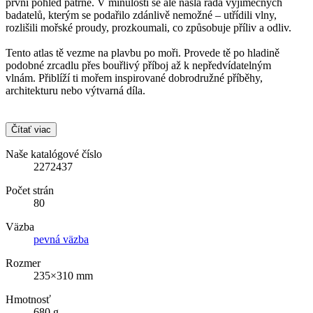
první pohled patrné. V minulosti se ale našla řada výjimečných
badatelů, kterým se podařilo zdánlivě nemožné – utřídili vlny,
rozlišili mořské proudy, prozkoumali, co způsobuje příliv a odliv.
Tento atlas tě vezme na plavbu po moři. Provede tě po hladině
podobné zrcadlu přes bouřlivý příboj až k nepředvídatelným
vlnám. Přiblíží ti mořem inspirované dobrodružné příběhy,
architekturu nebo výtvarná díla.
Čítať viac
Naše katalógové číslo
2272437
Počet strán
80
Väzba
pevná väzba
Rozmer
235×310 mm
Hmotnosť
680 g