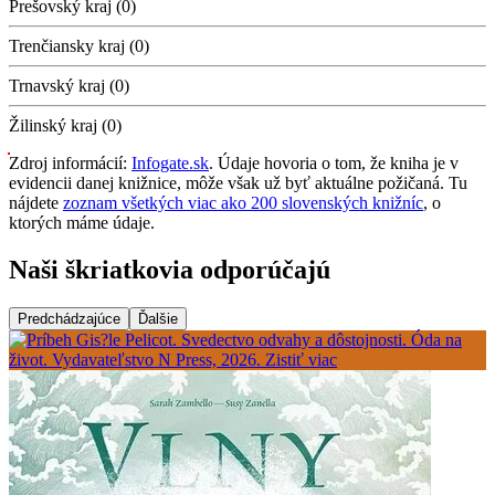
Prešovský kraj (0)
Trenčiansky kraj (0)
Trnavský kraj (0)
Žilinský kraj (0)
Zdroj informácií:
Infogate.sk
. Údaje hovoria o tom, že kniha je v
evidencii danej knižnice, môže však už byť aktuálne požičaná. Tu
nájdete
zoznam všetkých viac ako 200 slovenských knižníc
, o
ktorých máme údaje.
Naši škriatkovia odporúčajú
Predchádzajúce
Ďalšie