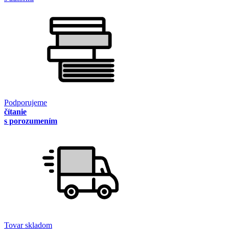
Podporujeme
čítanie
s porozumením
Tovar skladom