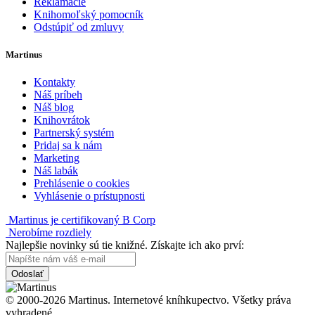
Reklamácie
Knihomoľský pomocník
Odstúpiť od zmluvy
Martinus
Kontakty
Náš príbeh
Náš blog
Knihovrátok
Partnerský systém
Pridaj sa k nám
Marketing
Náš labák
Prehlásenie o cookies
Vyhlásenie o prístupnosti
Martinus je certifikovaný B Corp
Nerobíme rozdiely
Najlepšie novinky sú tie knižné. Získajte ich ako prví:
Odoslať
© 2000-2026 Martinus. Internetové kníhkupectvo. Všetky práva
vyhradené.