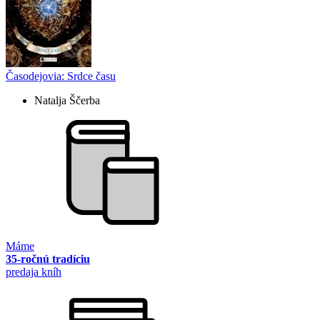
Časodejovia: Srdce času
Natalja Ščerba
Máme
35-ročnú tradíciu
predaja kníh