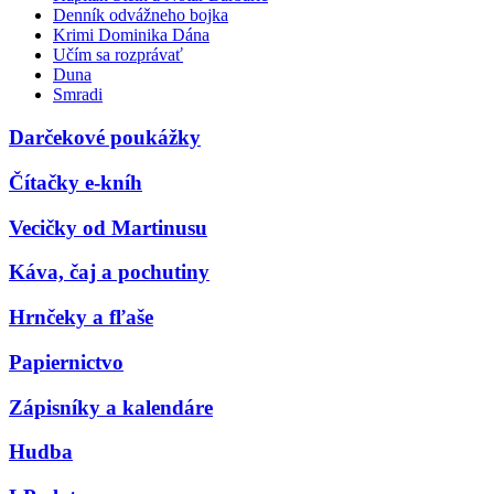
Denník odvážneho bojka
Krimi Dominika Dána
Učím sa rozprávať
Duna
Smradi
Darčekové poukážky
Čítačky e-kníh
Vecičky od Martinusu
Káva, čaj a pochutiny
Hrnčeky a fľaše
Papiernictvo
Zápisníky a kalendáre
Hudba