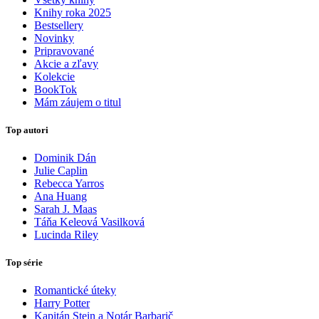
Knihy roka 2025
Bestsellery
Novinky
Pripravované
Akcie a zľavy
Kolekcie
BookTok
Mám záujem o titul
Top autori
Dominik Dán
Julie Caplin
Rebecca Yarros
Ana Huang
Sarah J. Maas
Táňa Keleová Vasilková
Lucinda Riley
Top série
Romantické úteky
Harry Potter
Kapitán Stein a Notár Barbarič