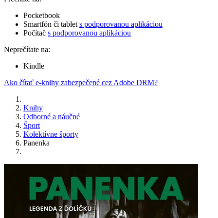
Pocketbook
Smartfón či tablet
s podporovanou aplikáciou
Počítač
s podporovanou aplikáciou
Neprečítate na:
Kindle
Ako čítať e-knihy zabezpečené cez Adobe DRM?
Knihy
Odborné a náučné
Šport
Kolektívne športy
Panenka