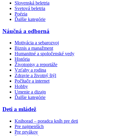
Slovenská beletria
Svetová beletria
Poézia
Ďalšie kategórie
Náučná a odborná
Motivácia a sebarozvoj
Biznis a manažment
Humanitné a spoločenské vedy
História
Životopisy a reportáže
Vzťahy a rodina
Zdravie a životný štýl
Počítače a internet
Hobby
Umenie a dizajn
Ďalšie kategórie
Deti a mládež
Knihorad – poradca kníh pre deti
Pre najmenších
Pre prvákov