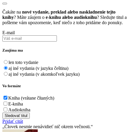
Čakáte na
nové vydanie, preklad alebo naskladnenie tejto
knihy
? Máte záujem o
e-knihu alebo audioknihu
? Sledujte titul a
pošleme vám upozornenie, keď niečo z toho pridáme do ponuky.
E-mail
Zaujíma ma
len toto vydanie
aj iné vydania (v jazyku čeština)
aj iné vydania (v akomkoľvek jazyku)
Vo formáte
Kniha (vrátane čítaných)
E-kniha
Audiokniha
Sledovať titul
Pridať citát
Človek nesmie nenávidieť nič okrem večnosti.