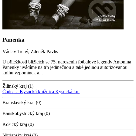
Panenka
Václav Tichý, Zdeněk Pavlis
U příležitosti blížících se 75. narozenin fotbalové legendy Antonína
Panenky uvádíme na trh jedinečnou a také jedinou autorizovanou
knihu vzpomínek a...
Žilinský kraj (1)
Čadca -
Kysucká knižnica
Kysucká kn.
Bratislavský kraj (0)
Banskobystrický kraj (0)
Košický kraj (0)
Nitriansky kraj (0)