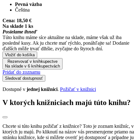
Pevná väzba
Čeština
Cena:
18,50 €
Na sklade 1 ks
Posielame ihneď
Túto knihu máme síce aktuálne na sklade, máme však už iba
posledné kusy. Ak ju chcete mať rýchlo, ponáhľajte sa! Dodanie
ďalších môže trvať dlhšie, zvyčajne do štyroch dní.
Vložiť do košíka
Rezervovať v kníhkupectve
Na sklade v 6 kníhkupectvách
Pridať do zoznamu
Sledovať dostupnosť
Dostupné v
jednej knižnici
.
Požičať v knižnici
V ktorých knižniciach majú túto knihu?
Chcete si túto knihu požičať z knižnice? Toto je zoznam knižníc, v
ktorých ju majú. Po kliknutí na názov vás presmerujeme priamo na
stránku knižnice, kde si môžete overiť jej dostupnosť a prípadne ju