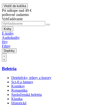
Vložiť do košíka
Pri nákupe nad 49 €
poštovné zadarmo
Vyhľadávanie
Knihy
E-knihy
Audioknihy
Hry
Filmy
Doplnky
Beletria
Detektívky, trilery a horory
Sci-fi a fantasy
Komiksy
Romantika
Spoločenská beletria
Klasika
Historické