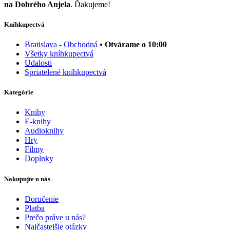
na Dobrého Anjela
. Ďakujeme!
Kníhkupectvá
Bratislava - Obchodná
• Otvárame o 10:00
Všetky kníhkupectvá
Udalosti
Spriatelené kníhkupectvá
Kategórie
Knihy
E-knihy
Audioknihy
Hry
Filmy
Doplnky
Nakupujte u nás
Doručenie
Platba
Prečo práve u nás?
Najčastejšie otázky