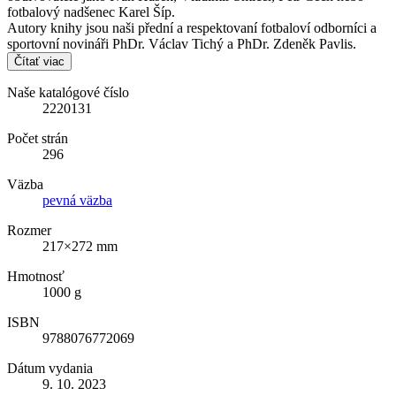
fotbalový nadšenec Karel Šíp.
Autory knihy jsou naši přední a respektovaní fotbaloví odborníci a
sportovní novináři PhDr. Václav Tichý a PhDr. Zdeněk Pavlis.
Čítať viac
Naše katalógové číslo
2220131
Počet strán
296
Väzba
pevná väzba
Rozmer
217×272 mm
Hmotnosť
1000 g
ISBN
9788076772069
Dátum vydania
9. 10. 2023