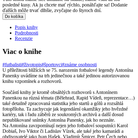
posledné kusy. Ak ju chcete mať rýchlo, ponáhľajte sa! Dodanie
ďalších môže trvať dlhšie, zvyčajne do štyroch dní.
Do košíka
Popis knihy
Podrobnosti
Recenzie
Viac o knihe
#futbalisti
#životopis
#športovci
#známe osobnosti
U příležitosti blížících se 75. narozenin fotbalové legendy Antonína
Panenky uvádíme na trh jedinečnou a také jedinou autorizovanou
knihu vzpomínek a rozhovorů.
Součástí knihy je kromě obsáhlých rozhovorů s Antonínem
Panenkou na různá témata (Bělehrad, Rapid Vídeň, reprezentace…)
také detailně zpracovaná statistika jeho startů a gólů a rozsáhlá
fotopříloha. Ta zachycuje jak legendární okamžiky jeho hvězdné
kariéry, tak i řadu záběrů ze soukromých archivů a další dosud
nepublikované snímky Antonína Panenky, jak ho neznáte.
Na Antonína zavzpomínají nejen jeho fotbaloví souputníci Karol
Dobiaš, Ivo Viktor či Ladislav Vízek, ale také jeho kamarádi a
obdivovatelé jako Ivan Hašek, Vladimír Šmicer, Petr Čech nebo