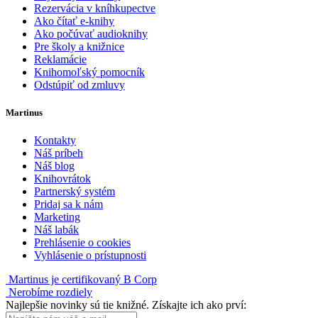
Rezervácia v kníhkupectve
Ako čítať e-knihy
Ako počúvať audioknihy
Pre školy a knižnice
Reklamácie
Knihomoľský pomocník
Odstúpiť od zmluvy
Martinus
Kontakty
Náš príbeh
Náš blog
Knihovrátok
Partnerský systém
Pridaj sa k nám
Marketing
Náš labák
Prehlásenie o cookies
Vyhlásenie o prístupnosti
Martinus je certifikovaný B Corp
Nerobíme rozdiely
Najlepšie novinky sú tie knižné. Získajte ich ako prví: