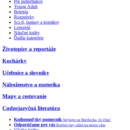
Pre pubertiakov
Young Adult
Beletria
Rozprávky
Sci-fi, fantasy a komiksy
Leporelá
Náučné knihy
Ďalšie kategórie
Životopisy a reportáže
Kuchárky
Učebnice a slovníky
Náboženstvo a ezoterika
Mapy a cestovanie
Cudzojazyčná literatúra
Knihomoľský pomocník
Spýtajte sa Sherlocka, čo čítať
Odporúčame pre vás
Knižné tipy ušité na mieru vám
Všetky knihy