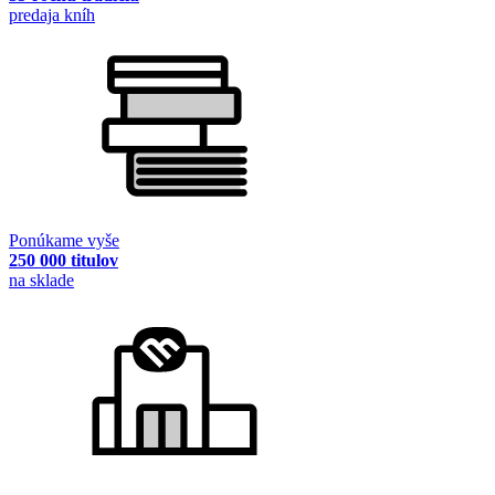
predaja kníh
Ponúkame vyše
250 000 titulov
na sklade