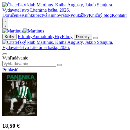
Doručenie
Kníhkupectvá
Knihovrátok
Poukážky
Knižný blog
Kontakt
E-knihy
Audioknihy
Hry
Filmy
Knihy
Doplnky
Vyhľadávanie
Prihlásiť
18,50 €