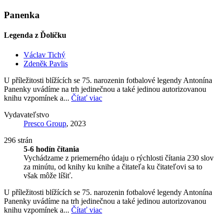
Panenka
Legenda z Ďolíčku
Václav Tichý
Zdeněk Pavlis
U příležitosti blížících se 75. narozenin fotbalové legendy Antonína
Panenky uvádíme na trh jedinečnou a také jedinou autorizovanou
knihu vzpomínek a...
Čítať viac
Vydavateľstvo
Presco Group
, 2023
296 strán
5-6 hodín čítania
Vychádzame z priemerného údaju o rýchlosti čítania 230 slov
za minútu, od knihy ku knihe a čitateľa ku čitateľovi sa to
však môže líšiť.
U příležitosti blížících se 75. narozenin fotbalové legendy Antonína
Panenky uvádíme na trh jedinečnou a také jedinou autorizovanou
knihu vzpomínek a...
Čítať viac