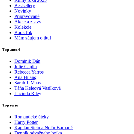
Knihy roka 2025
Bestsellery
Novinky
Pripravované
Akcie a zľavy
Kolekcie
BookTok
Mám záujem o titul
Top autori
Dominik Dán
Julie Caplin
Rebecca Yarros
Ana Huang
Sarah J. Maas
Táňa Keleová Vasilková
Lucinda Riley
Top série
Romantické úteky
Harry Potter
Kapitán Stein a Notár Barbarič
Denník odvážneho bojka