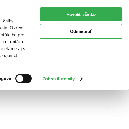
Povoliť všetko
a knihy,
ovala. Okrem
Odmietnuť
stále ho pre
u orientáciu.
dieľame aj s
Ďakujeme!
ngové
Zobraziť detaily