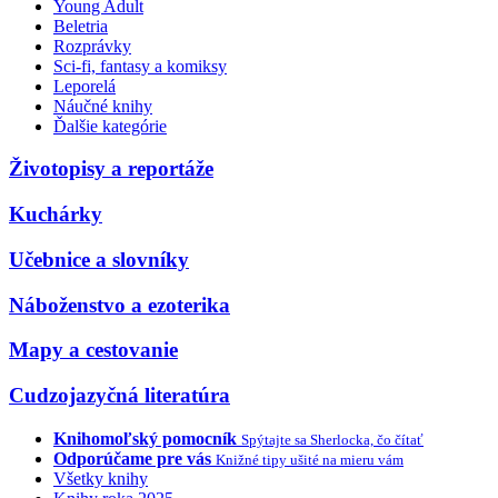
Young Adult
Beletria
Rozprávky
Sci-fi, fantasy a komiksy
Leporelá
Náučné knihy
Ďalšie kategórie
Životopisy a reportáže
Kuchárky
Učebnice a slovníky
Náboženstvo a ezoterika
Mapy a cestovanie
Cudzojazyčná literatúra
Knihomoľský pomocník
Spýtajte sa Sherlocka, čo čítať
Odporúčame pre vás
Knižné tipy ušité na mieru vám
Všetky knihy