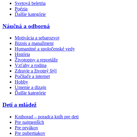
Svetová beletria
Poézia
Ďalšie kategórie
Náučná a odborná
Motivácia a sebarozvoj
Biznis a manažment
Humanitné a spoločenské vedy
História
Životopisy a reportáže
Vzťahy a rodina
Zdravie a životný štýl
Počítače a internet
Hobby
Umenie a dizajn
Ďalšie kategórie
Deti a mládež
Knihorad – poradca kníh pre deti
Pre najmenších
Pre prvákov
Pre pubertiakov