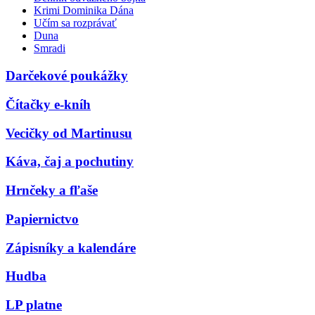
Krimi Dominika Dána
Učím sa rozprávať
Duna
Smradi
Darčekové poukážky
Čítačky e-kníh
Vecičky od Martinusu
Káva, čaj a pochutiny
Hrnčeky a fľaše
Papiernictvo
Zápisníky a kalendáre
Hudba
LP platne