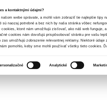
es a kontaktnými údajmi?
našom webe správate, a mohli vám zobraziť tie najlepšie tipy n
é sú naozaj potrebné a bez nich by naša stránka vôbec nefung
 cookies, ktoré nám umožňujú zisťovať, ako náš web funguje, a 
ačné cookies nám dovoľujú prispôsobovať stránku pre vašu lepši
zas umožňujú zobrazenie relevantnej reklamy. Niektoré údaje z
y nám pomohlo, keby sme mohli používať všetky tieto cookies. 
ersonalizačné
Analytické
Marketi