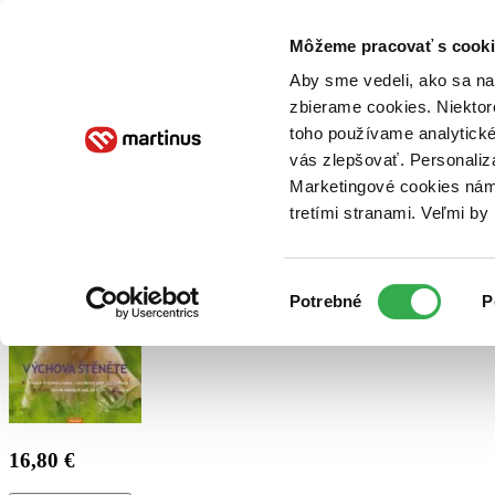
Doručenie
Kníhkupectvá
Knihovrátok
Poukážky
Knižný blog
Kontakt
Môžeme pracovať s cooki
Aby sme vedeli, ako sa na 
zbierame cookies. Niektor
E-knihy
Audioknihy
Hry
Filmy
Knihy
Doplnky
toho používame analytické
vás zlepšovať. Personaliz
Vyhľadávanie
Marketingové cookies nám 
tretími stranami. Veľmi b
Prihlásiť
Výber
Potrebné
P
súhlasu
16,80 €