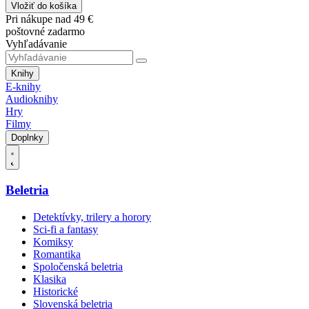
Vložiť do košíka
Pri nákupe nad 49 €
poštovné zadarmo
Vyhľadávanie
Knihy
E-knihy
Audioknihy
Hry
Filmy
Doplnky
Beletria
Detektívky, trilery a horory
Sci-fi a fantasy
Komiksy
Romantika
Spoločenská beletria
Klasika
Historické
Slovenská beletria