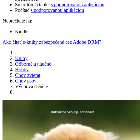
Smartfón či tablet
s podporovanou aplikáciou
Počítač
s podporovanou aplikáciou
Neprečítate na:
Kindle
Ako čítať e-knihy zabezpečené cez Adobe DRM?
Knihy
Odborné a náučné
Hobby
Chov zvierat
Chov psov
Výchova štěněte