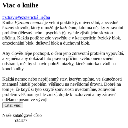
Viac o knihe
#zdravie
#ezoterická liečba
Kniha
Význam nemocí
je velmi praktický, univerzální, abecedně
řazený slovník, který umožňuje každému, kdo má nějaký zdravotní
problém (tělesný nebo i psychický), rychle zjistit jeho skrytou
příčinu. Každá potíž se zde vysvětluje v kategoriích: fyzický blok,
emocionální blok, duševní blok a duchovní blok.
Aby člověk lépe pochopil, o čem jeho zdravotní problém vypovídá,
a zejména aby dokázal tuto pravou příčinu svého onemocnění
odstranit, měl by si navíc položit otázky, které autorka uvádí na
konci knihy.
Každá nemoc nebo nepříjemný stav, kterým trpíme, ve skutečnosti
znamená hlubší problém, většinou na nevědomé úrovni. Dobré na
tom je, že když si tyto skryté souvislosti uvědomíme, zdravotní
problém většinou rychle zmizí, dojde k uzdravení a my zároveň
uděláme posun ve vývoji.
Čítať viac
Naše katalógové číslo
534477