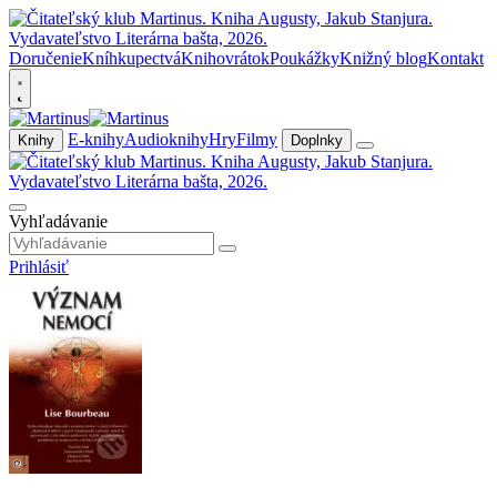
Doručenie
Kníhkupectvá
Knihovrátok
Poukážky
Knižný blog
Kontakt
E-knihy
Audioknihy
Hry
Filmy
Knihy
Doplnky
Vyhľadávanie
Prihlásiť