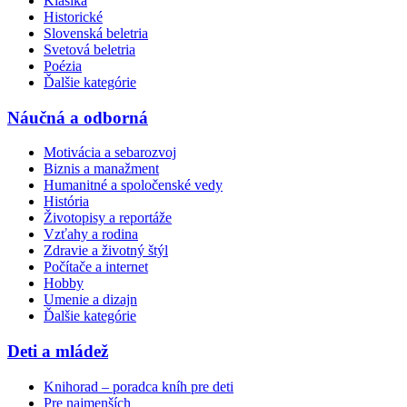
Klasika
Historické
Slovenská beletria
Svetová beletria
Poézia
Ďalšie kategórie
Náučná a odborná
Motivácia a sebarozvoj
Biznis a manažment
Humanitné a spoločenské vedy
História
Životopisy a reportáže
Vzťahy a rodina
Zdravie a životný štýl
Počítače a internet
Hobby
Umenie a dizajn
Ďalšie kategórie
Deti a mládež
Knihorad – poradca kníh pre deti
Pre najmenších