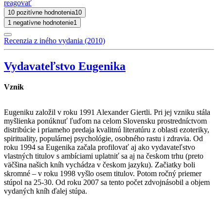
reagovať
10 pozitívne hodnotenia
10
1 negatívne hodnotenie
1
Recenzia z iného vydania (2010)
Vydavateľstvo Eugenika
Vznik
Eugeniku založil v roku 1991 Alexander Giertli. Pri jej vzniku stála
myšlienka ponúknuť ľuďom na celom Slovensku prostredníctvom
distribúcie i priameho predaja kvalitnú literatúru z oblasti ezoteriky,
spirituality, populárnej psychológie, osobného rastu i zdravia. Od
roku 1994 sa Eugenika začala profilovať aj ako vydavateľstvo
vlastných titulov s ambíciami uplatniť sa aj na českom trhu (preto
väčšina našich kníh vychádza v českom jazyku). Začiatky boli
skromné – v roku 1998 vyšlo osem titulov. Potom ročný priemer
stúpol na 25-30. Od roku 2007 sa tento počet zdvojnásobil a objem
vydaných kníh ďalej stúpa.