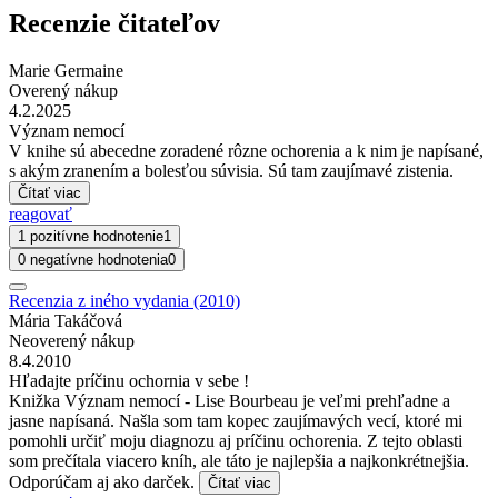
Recenzie čitateľov
Marie Germaine
Overený nákup
4.2.2025
Význam nemocí
V knihe sú abecedne zoradené rôzne ochorenia a k nim je napísané,
s akým zranením a bolesťou súvisia. Sú tam zaujímavé zistenia.
Čítať viac
reagovať
1 pozitívne hodnotenie
1
0 negatívne hodnotenia
0
Recenzia z iného vydania (2010)
Mária Takáčová
Neoverený nákup
8.4.2010
Hľadajte príčinu ochornia v sebe !
Knižka Význam nemocí - Lise Bourbeau je veľmi prehľadne a
jasne napísaná. Našla som tam kopec zaujímavých vecí, ktoré mi
pomohli určiť moju diagnozu aj príčinu ochorenia. Z tejto oblasti
som prečítala viacero kníh, ale táto je najlepšia a najkonkrétnejšia.
Odporúčam aj ako darček.
Čítať viac