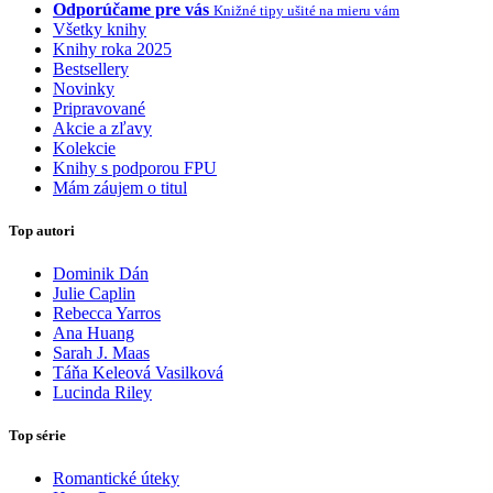
Odporúčame pre vás
Knižné tipy ušité na mieru vám
Všetky knihy
Knihy roka 2025
Bestsellery
Novinky
Pripravované
Akcie a zľavy
Kolekcie
Knihy s podporou FPU
Mám záujem o titul
Top autori
Dominik Dán
Julie Caplin
Rebecca Yarros
Ana Huang
Sarah J. Maas
Táňa Keleová Vasilková
Lucinda Riley
Top série
Romantické úteky