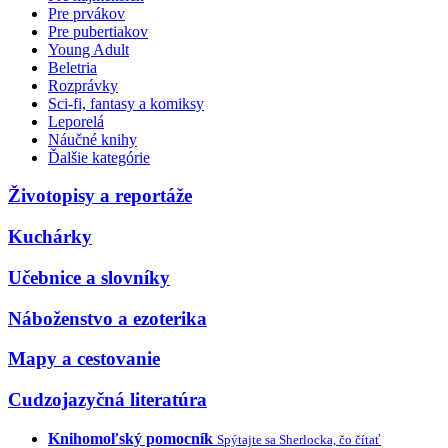
Pre prvákov
Pre pubertiakov
Young Adult
Beletria
Rozprávky
Sci-fi, fantasy a komiksy
Leporelá
Náučné knihy
Ďalšie kategórie
Životopisy a reportáže
Kuchárky
Učebnice a slovníky
Náboženstvo a ezoterika
Mapy a cestovanie
Cudzojazyčná literatúra
Knihomoľský pomocník
Spýtajte sa Sherlocka, čo čítať