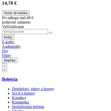
14,70 €
Vložiť do košíka
Pri nákupe nad 49 €
poštovné zadarmo
Vyhľadávanie
Knihy
E-knihy
Audioknihy
Hry
Filmy
Doplnky
Beletria
Detektívky, trilery a horory
Sci-fi a fantasy
Komiksy
Romantika
Spoločenská beletria