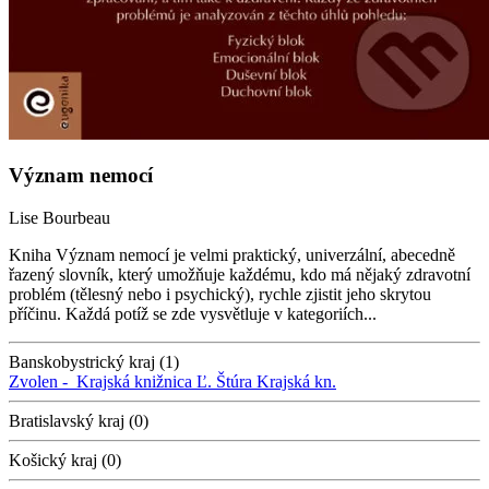
Význam nemocí
Lise Bourbeau
Kniha Význam nemocí je velmi praktický, univerzální, abecedně
řazený slovník, který umožňuje každému, kdo má nějaký zdravotní
problém (tělesný nebo i psychický), rychle zjistit jeho skrytou
příčinu. Každá potíž se zde vysvětluje v kategoriích...
Banskobystrický kraj (1)
Zvolen -
Krajská knižnica Ľ. Štúra
Krajská kn.
Bratislavský kraj (0)
Košický kraj (0)