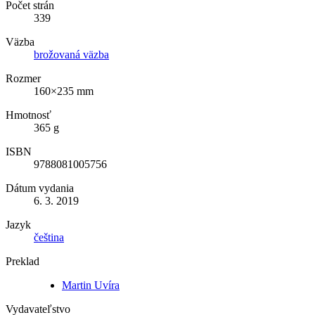
Počet strán
339
Väzba
brožovaná väzba
Rozmer
160×235 mm
Hmotnosť
365 g
ISBN
9788081005756
Dátum vydania
6. 3. 2019
Jazyk
čeština
Preklad
Martin Uvíra
Vydavateľstvo