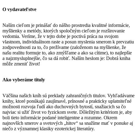
O vydavateľstve
Naším cieľom je prinášať do nášho prostredia kvalitné informácie,
myšlienky a metódy, ktorých spoločným cieľom je rozširovanie
vedomia. Veríme, že v tejto dobe je poctivá práca na svojom
vlastnom, individuálnom raste a posun myslenia smerom k prevzatiu
zodpovednosti za to, čo prežívame (založenom na myšlienke, že
našu realitu formuje to, ako zmýšľame a ako sa cítime), to najlepšie
a najzmysluplnejšie, čo sa dá robiť. Naším heslom je: Dobrá kniha
môže zmeniť život!
Ako vyberáme tituly
Väčšina našich kníh sú preklady zahraničných titulov. Vyhľadávame
knihy, ktoré ponúkajú zaujímavé, prínosné a prakticky uplatniteľné
možnosti rozvoja ľudí ako duchovných bytostí, snažiacich sa čo
najviac si užiť život vo fyzickom svete. Dôležitým kritériom je, aby
boli tieto informácie podané inteligentne a rozumne. Okrem
najnovších smerov a svetových „hitov“ sa snažíme mať v ponuke aj
niečo z významnej klasiky ezoterickej literatúry.