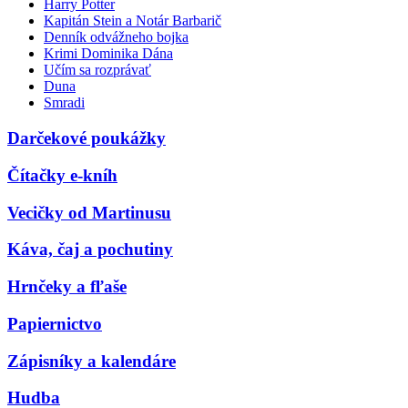
Harry Potter
Kapitán Stein a Notár Barbarič
Denník odvážneho bojka
Krimi Dominika Dána
Učím sa rozprávať
Duna
Smradi
Darčekové poukážky
Čítačky e-kníh
Vecičky od Martinusu
Káva, čaj a pochutiny
Hrnčeky a fľaše
Papiernictvo
Zápisníky a kalendáre
Hudba