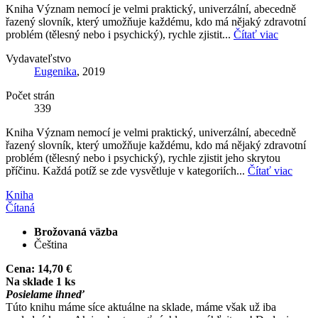
Kniha Význam nemocí je velmi praktický, univerzální, abecedně
řazený slovník, který umožňuje každému, kdo má nějaký zdravotní
problém (tělesný nebo i psychický), rychle zjistit...
Čítať viac
Vydavateľstvo
Eugenika
, 2019
Počet strán
339
Kniha Význam nemocí je velmi praktický, univerzální, abecedně
řazený slovník, který umožňuje každému, kdo má nějaký zdravotní
problém (tělesný nebo i psychický), rychle zjistit jeho skrytou
příčinu. Každá potíž se zde vysvětluje v kategoriích...
Čítať viac
Kniha
Čítaná
Brožovaná väzba
Čeština
Cena:
14,70 €
Na sklade 1 ks
Posielame ihneď
Túto knihu máme síce aktuálne na sklade, máme však už iba