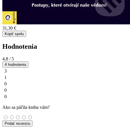
31,30 €
Kúpiť spolu
Hodnotenia
4,8
/ 5
4 hodnotenia
3
1
0
0
0
Ako sa páčila kniha vám?
Pridať recenziu